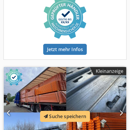
Palettenplätze je Reihe: 72 Stck. Palettenplätze total: 72
Stck. ausgegangen von: Ladehilfmittel: Europalette EN
13698-1 Abmessungen: 1.200 x 800 x 150 mm Gesamthöhe
inkl. Palette: n.d. Gewicht je Palette ( max. ): 1.000 kg Im
Lieferumfang sind enthalten: 07x Palettenregalständer,
gebraucht Materialfarbe Rahmen: sendz. verzinkt
Materialfarbe Fachwerk: blau Profilabm.: 140 x 80 x 2.25
mm Inkl. Quer- u. Diagonalstreben, Fußplatten Die Ständer
Jetzt mehr Infos
sind vormontiert ( geschraubtes Fachwerk ) 4.700 mm hoch
1.100 mm tief 36x Palettenregaltraverse, neu
Materialfarbe: Ral 2004 orange Kastenprofil: 130 x 50 mm
Traversentyp: PNB 0413 S355MC Agraffe: 4 HK (Haken)
Kleinanzeige
lichte Weite: 2.700 mm max. Belastung pro Traversenpaar
3.000 kg bei gleichm. verteilter Last 72x Sicherungsstifte,
gebraucht Ausführung: kompl. verzinkt Zur Absicherung
der Längsträger gegen unbeabsichtigtes herausheben 28x
Bolzenanker, neu Hersteller: Hilti Typenbezeichnung: HST2
M12x105/10 Ausführung: Kohlenstoffstahl, verzinkt
Zugelassen für: gerissenen Beton 14x Ausgleichsbleche,
Suche speichern
gebraucht Ausführung: kompl. verzinkt zum nievellieren
der Regalständer die auf ungleichmäßigem Boden