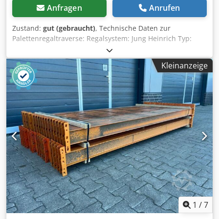
Anfragen
Anrufen
Zustand:
gut (gebraucht)
, Technische Daten zur
Palettenregaltraverse: Regalsystem: Jung Heinrich Typ:
MPB Im Lieferumfang sind enthalten: 01x
Palettenregaltraverse, gebraucht Materialfarbe: gelb
Kleinanzeige
Kastenprofil: 120 x 50 mm Traversentyp: AUF'B'E0442
Agraffe: 4 HK (Haken) lichte Weite: 3.900 mm
Dcodpfoibidiex Aavok 02x Sicherungsstifte, gebraucht
Ausführung: komplett verzinkt Zur Absicherung der
Längsträger Gegen unbeabsichtigtes Herausheben
1
/
7