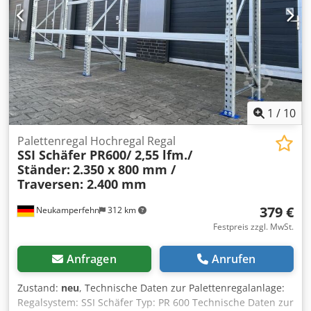
der Längsträger gegen unbeabsichtigtes Herausheben
1
/
10
Palettenregal Hochregal Regal
SSI Schäfer PR600/ 2,55 lfm./
Ständer:
2.350 x 800 mm /
Traversen: 2.400 mm
379 €
Neukamperfehn
312 km
Festpreis zzgl. MwSt.
Anfragen
Anrufen
Zustand:
neu
, Technische Daten zur Palettenregalanlage:
Regalsystem: SSI Schäfer Typ: PR 600 Technische Daten zur