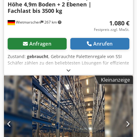
Höhe 4,9m
Boden + 2 Ebenen |
Fachlast bis 3500 kg
1.080 €
Wietmarschen
267 km
Festpreis zzgl. MwSt.
Anfragen
Anrufen
Zustand:
gebraucht
, Gebrauchte Palettenregale von SSI
Schäfer zählen zu den beliebtesten Lösungen für effiziente
und sichere Lagerhaltung. Dieses Schwerlastregal-System
ist ideal für Lagerhallen, Industrie- und Logistikbetriebe,
Kleinanzeige
die stabile und langlebige Regale für die Lagerung von
Euro-Paletten benötigen. Die bewährte PR600-Bauweise
bietet hohe Traglast, maximale Flexibilität und passt
perfekt für die Einlagerung von Waren mit hohem Gewicht.
Gebraucht kaufen bedeutet hier: geprüfte Markenqualität
zu einem besonders attraktiven Preis – sofort verfügbar für
Neubau, Umbau oder Erweiterung Ihres bestehenden
Regalsystems. Individuell anpassbar: Die Regalrahmen
(Typ P120) können auf Ihre Wunschhöhe umgebaut