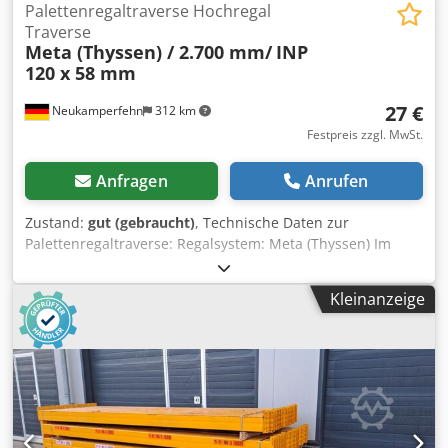
Palettenregaltraverse Hochregal
Traverse
Meta (Thyssen) / 2.700 mm/
INP
120 x 58 mm
27 €
Neukamperfehn
312 km
Festpreis zzgl. MwSt.
Anfragen
Anrufen
Zustand:
gut (gebraucht)
, Technische Daten zur
Palettenregaltraverse: Regalsystem: Meta (Thyssen) Im
Lieferumfang sind enthalten: 01x Palettenregaltraverse,
gebraucht Djdpfsibmhfox Aavsck Materialfarbe: orange
Kleinanzeige
INP Profil: 120 x 58 mm Agraffe: 3 HK (Haken) lichte Weite:
2.700 mm max. Belastung pro Traversenpaar 3.000 kg, bei
gleichm. verteilter Last 02x Sicherungsstifte, gebraucht
Ausführung: kompl. verzinkt Zur Absicherung der
Längsträger gegen unbeabsichtigtes Herausheben