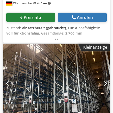
Wietmarschen
267 km
HABEN SIE INTERESSE ODER FRAGEN? Kontaktieren Sie uns
einfach per Nachricht oder Anruf. Unsere Telefonnummer
finden Sie auf unserer Unternehmensseite. ☎️ Sie
Preisinfo
Anrufen
erreichen uns telefonisch von Montag bis Freitag, 08:00 -
15:00 Uhr. Alternativ können Sie uns eine Nachricht mit
Zustand:
einsatzbereit (gebraucht)
, Funktionsfähigkeit:
Ihrem Namen und Ihrer Nummer senden, und wir melden
voll funktionsfähig
, Gesamtlänge:
2.700 mm
,
uns schnellstmöglich bei Ihnen.
Gesamthöhe:
110 mm
, Gesamtbreite:
40 mm
, Tragkraft:
3.000 kg
, Nedcon Traverse PR2 – ca. 270 cm | geprüft &
Kleinanzeige
gebraucht Die Nedcon Traverse PR2 mit ca. 270 cm Länge
stammt aus geprüftem Gebrauchtbestand und ist sofort
ab Lager verfügbar. Sie eignet sich ideal zur Erweiterung
bestehender Nedcon Palettenregale und Schwerlastregale.
Durch die stabile Bauweise und hohe Belastbarkeit ist die
Traverse zuverlässig im täglichen Lagereinsatz nutzbar.
Passende Rahmen können wir Ihnen auf Anfrage ebenfalls
anbieten. Daten: Länge: 270 cm Höhe: 11 cm Breite: 4 cm
Regalsystem: Nedcon Typ: PR2 Belastung: bis zu 3000 kg
Produktnummer: CC1104015 Gebrauchtware ab Lager,
sofort lieferbar -- SOFORT MEHRFACH VERFÜGBAR -- Preis :
VB Sie erhalten eine Rechnung mit ausgewiesener Mwst.
NOCH NICHT DAS PASSENDE GEFUNDEN? Besuchen Sie