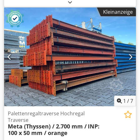
MPB Im Lieferumfang sind enthalten: Dedpfxsibic To
Aavsck 01x Palettenregaltraverse, gebraucht Materialfarbe:
Kleinanzeige
gelb Kastenprofil: 160 x 50 mm Traversentyp: AUF'B'E0436
Agraffe: 4 HK (Haken) lichte Weite: 3.900 mm 02x
Sicherungsstifte, gebraucht Ausführung: komplett verzinkt
Zur Absicherung der Längsträger Gegen unbeabsichtigtes
Herausheben
1
/
7
Palettenregaltraverse Hochregal
Traverse
Meta (Thyssen) / 2.700 mm /
INP:
100 x 50 mm / orange