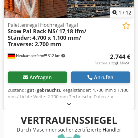
1
/
12
Palettenregal Hochregal Regal
Stow Pal Rack NS/ 17,18 lfm/
Ständer:
4.700 x 1.100 mm/
Traverse: 2.700 mm
2.744 €
Neukamperfehn
312 km
Festpreis zzgl. MwSt.
Anfragen
Anrufen
Zustand:
gut (gebraucht)
, Regalständer: 4.700 mm x 1.100
mm / Lichte Weite: 2.700 mm Technische Daten zur
Palettenregalanlage: Regalsystem: Stow Typ: Pal Rack NS
Technische Daten zur Aufstellung: Anzahl Regalreihen: 01
Stck. Länge je Regalreihe: ca. 17.180 mm Anzahl Felder /
VERTRAUENSSIEGEL
Regalreihe: 06 Stck. á 2.700 mm Anzahl Ebenen zzgl.
Bodenebene: 03 Stck. Technische Daten zum Volumen:
Durch Maschinensucher zertifizierte Händler
Palettenplätze je Feld: 12 Stck. Dcjdpfxem Eytvo Aavsk