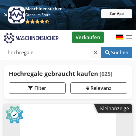
Maschinensucher
Zur App
Gratis im Store
Verkaufen
Suchen
Hochregale gebraucht kaufen
(625)
Filter
Relevanz
Kleinanzeige