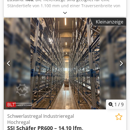
Ständertiefe von 1.100 mm und einer Traversenbreite von
50 mm. Aktuelle Lieferzeit: ca. 10 - 15 Werktage
(Fremdlager) Im Lieferumfang sind enthalten: 01x
Kleinanzeige
Tiefensteg, neu Materialfarbe: sendzimir verzinkt
Gesamtlänge: ca. 1.108 mm Lichte Stützweite: ca. 998 mm
U-Profilabm.: ca. 40x100x40 mm Dcodpeztc E Hofx Aavsk
Materialstärke: ca. 3,00 mm Traversenauflage: ca. 50 mm
Gewicht / Stck.: ca. 6,00 kg
1
/
9
Schwerlastregal Industrieregal
Hochregal
SSI Schäfer PR600 – 14,10 lfm,