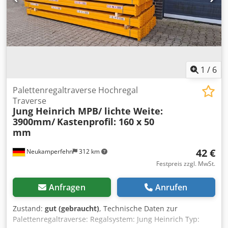
1
/
6
Palettenregaltraverse Hochregal
Traverse
Jung Heinrich MPB/ lichte Weite:
3900mm/
Kastenprofil: 160 x 50
mm
42 €
Neukamperfehn
312 km
Festpreis zzgl. MwSt.
Anfragen
Anrufen
Zustand:
gut (gebraucht)
, Technische Daten zur
Palettenregaltraverse: Regalsystem: Jung Heinrich Typ: