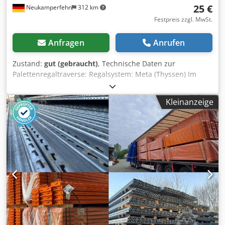
25 €
Neukamperfehn
312 km
Festpreis zzgl. MwSt.
Anfragen
Anrufen
Zustand:
gut (gebraucht)
, Technische Daten zur
Palettenregaltraverse: Regalsystem: Meta (Thyssen) Im
Lieferumfang sind enthalten: 01x Palettenregaltraverse,
gebraucht Materialfarbe: orange INP Profil: 100 x 50 mm
Kleinanzeige
Agraffe: 3 HK (Haken) lichte Weite: 2.700 mm max.
Belastung pro Traversenpaar Dedpfxsibngns Aavock 3.000
kg, bei gleichm. verteilter Last 02x Sicherungsstifte,
gebraucht Ausführung: kompl. verzinkt Zur Absicherung
der Längsträger gegen unbeabsichtigtes Herausheben