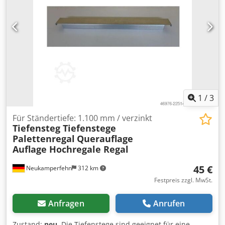
1
/
3
Für Ständertiefe: 1.100 mm / verzinkt
Tiefensteg Tiefenstege
Palettenregal
Querauflage
Auflage Hochregale Regal
45 €
Neukamperfehn
312 km
Festpreis zzgl. MwSt.
Anfragen
Anrufen
Zustand:
neu
, Die Tiefenstege sind geeignet für eine