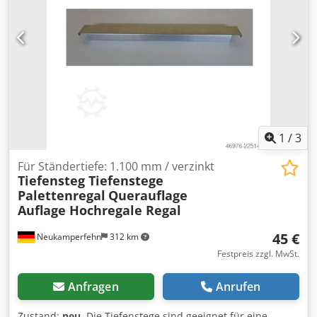
1
/
3
Für Ständertiefe: 1.100 mm / verzinkt
Tiefensteg Tiefenstege
Palettenregal
Querauflage
Auflage Hochregale Regal
45 €
Neukamperfehn
312 km
Festpreis zzgl. MwSt.
Anfragen
Anrufen
Zustand:
neu
, Die Tiefenstege sind geeignet für eine