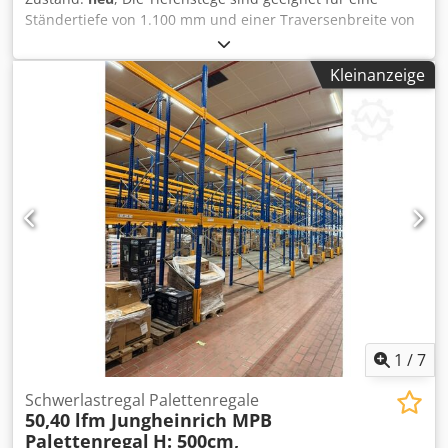
Ständertiefe von 1.100 mm und einer Traversenbreite von
50 mm. Aktuelle Lieferzeit: ca. 10 - 15 Werktage
(Fremdlager) Im Lieferumfang sind enthalten: 01x
Kleinanzeige
Tiefensteg, neu Materialfarbe: sendzimir verzinkt Dsdpfx
Aeztc E Hsbkjkr Gesamtlänge: ca. 1.108 mm Lichte
Stützweite: ca. 998 mm U-Profilabm.: ca. 40x100x40 mm
Materialstärke: ca. 3,00 mm Traversenauflage: ca. 50 mm
Gewicht / Stck.: ca. 6,00 kg
1
/
7
Schwerlastregal Palettenregale
50,40 lfm Jungheinrich MPB
Palettenregal
H: 500cm,