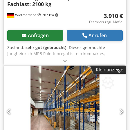
Fachlast: 2100 kg
3.910 €
Wietmarschen
267 km
Festpreis zzgl. MwSt.
Anfragen
Anrufen
Zustand:
sehr gut (gebraucht)
, Dieses gebrauchte
Jungheinrich MPB Palettenregal ist ein kompaktes,
leistungsstarkes Schwerlastregal für industrielle
Lageranforderungen. Das modulare Hochregal eignet sich
Kleinanzeige
ideal für Logistik, Industrie, Großlager und Speditionen.
Mit einer Fachlast bis 2.100 kg je Ebene und einer Feldlast
bis 4.200 kg bietet das sofort verfügbare
Palettenregalsystem eine effiziente Lösung zur Lagerung
von Europaletten und schweren Ladeeinheiten.
PRODUKTDETAILS: - Höhe: ca. 500 cm - Tiefe: ca. 110 cm -
Länge: ca. 5040 cm - Fachlast: 2.100 kg - Traversen: ca. 270
cm - Farbe Traversen: gelb lackiert - Ständer: ca. 500 x 110
cm, vormontiert - Farbe Ständer: blau lackiert - Ebenen:
Boden + 2 - Palettenplätze: 162 inkl. Bodenplätze -