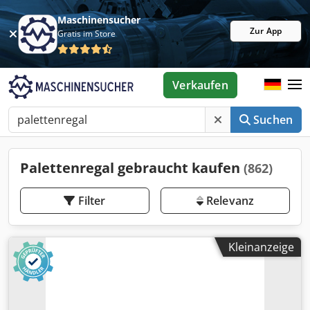
Maschinensucher
Zur App
Gratis im Store
Verkaufen
Suchen
Palettenregal gebraucht kaufen
(862)
Filter
Relevanz
Kleinanzeige