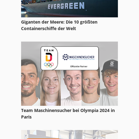
Hobel Kombi
Hofladen Einrichtung
Giganten der Meere: Die 10 größten
Holz Hacker
Containerschiffe der Welt
Hpp 11
Hps
Hq 800
Hsc
Karosserie
Kombi Hobelmaschine
Team Maschinensucher bei Olympia 2024 in
Kuehlen
Paris
Stock