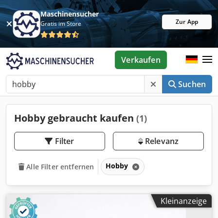
Maschinensucher
Zur App
Gratis im Store
Verkaufen
Suchen
Hobby gebraucht kaufen
(1)
Filter
Relevanz
Hobby
Alle Filter entfernen
Kleinanzeige