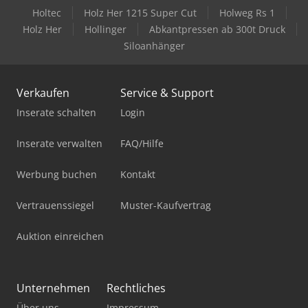
Holtec
Holz Her 1215 Super Cut
Holweg Rs 1
Holz Her
Hollinger
Abkantpressen ab 300t Druck
Siloanhänger
Verkaufen
Service & Support
Inserate schalten
Login
Inserate verwalten
FAQ/Hilfe
Werbung buchen
Kontakt
Vertrauenssiegel
Muster-Kaufvertrag
Auktion einreichen
Unternehmen
Rechtliches
Über uns
Impressum