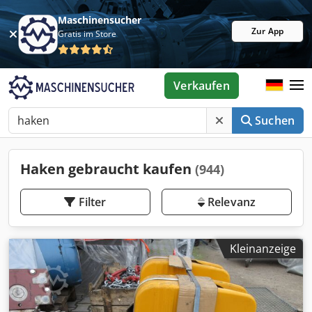
Maschinensucher
Zur App
Gratis im Store
Verkaufen
Suchen
Haken gebraucht kaufen
(944)
Filter
Relevanz
Kleinanzeige