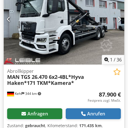
Wir bieten und empfehlen dringend eine Besichtigung
Gewerbetreibende. BEI EXPORT IST NUR DER NETTOPREIS
und Prüfung der Ware, damit über die Beschaffenheit und
ZU BEZAHLEN !!!!! ALLE ANGABEN OHNE GEWÄHR INS.
Eignung beim Käufer keine falschen Vorstellungen
AUSSTATTUNG+ZUBEHÖR.Grundlage aller Kaufverträge,
entstehen. Besichtigung und Prüfungen sind jederzeit
Rechnungen, Proforma-Rechnungen, Bestellungen,
nach Terminabsprache möglich und ausdrücklich
Verkaufsgespräche sind unsere AGBs (Siehe dazu
erwünscht. Alle Angaben sind ohne Gewähr. Für Irrtümer
Impressum).
und fehlerhafte Angaben im Angebot wird nicht gehaftet.
Der Käufer ist verpflichtet sich selbstständig von Zustand
und Ausstattung der Ware /Fahrzeuge zu überzeugen.
Crodpfx Aex Rz Eioaief Änderungen, Zwischenverkauf und
1
/
36
Irrtümer vorbehalten. - .
Abrollkipper
MAN
TGS 26.470 6x2-4BL*Hyva
Haken*171 TKM*Kamera*
87.900 €
Kehl
344 km
Festpreis zzgl. MwSt.
Anfragen
Anrufen
Zustand:
gebraucht
, Kilometerstand:
171.435 km
,