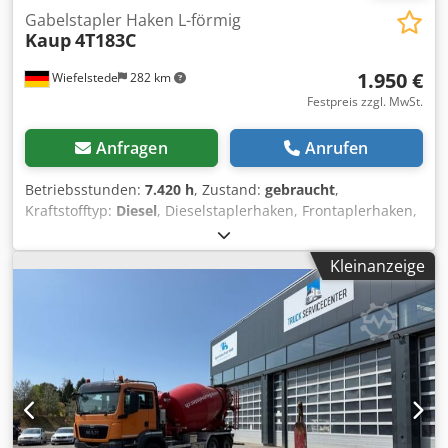
Gabelstapler Haken L-förmig
Kaup
4T183C
1.950 €
Wiefelstede
282 km
Festpreis zzgl. MwSt.
Anfragen
Anrufen
Betriebsstunden:
7.420 h
, Zustand:
gebraucht
,
Kraftstofftyp:
Diesel
, Dieselstaplerhaken, Frontaplerhaken,
Galgen, Staplerkran -Tragkraft: 4000 kg -Für: 600 mm
Schild -Eigenhöhe Mast: 1620 mm -Länge zum Haken: 1200
Kleinanzeige
mm Codocii N Espfx Aaiorf -Armlänge: 1300 mm -
Abmessungen: 1300/1080/H1740 mm -Eigengewicht: 300
kg