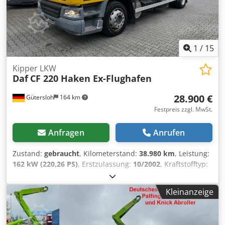
1
/
15
Kipper LKW
Daf
CF 220 Haken Ex-Flughafen
28.900 €
Gütersloh
164 km
Festpreis zzgl. MwSt.
Anfragen
Anrufen
Zustand:
gebraucht
, Kilometerstand:
38.980 km
, Leistung:
162 kW (220,26 PS)
, Erstzulassung:
10/2002
, Kraftstofftyp:
Diesel
, Leergewicht:
7.720 kg
, maximales Ladegewicht:
10.280 kg
, Gesamtgewicht:
18.000 kg
, Achsen-
Kleinanzeige
Konfiguration:
4x2
, Radstand:
4.500 mm
, Bremsen:
Motorbremsung
, Farbe:
Gelb
, Fahrerkabine:
Fahrerhaus
,
Getriebetyp:
mechanisch
, Emissionsklasse:
Euro3
,