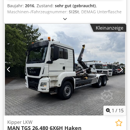
Baujahr:
2016
, Zustand:
sehr gut (gebraucht)
,
Maschinen-/Fahrzeugnummer:
SI25t
, DEMAG Unterflasche
P DH PK DK DC Nutzlast 25000Kg / 25t NEUWERTIG -
ungebraucht Gebrauchter Zustand, Siehe Bilder
Kleinanzeige
Artikelstandort ist 75053 Gondelsheim Versand per
Spedition oder Abholung nur nach Terminabsprache
Crjdpeupwn Usfx Aaijf Demag KBK1 KBK2 und KBK3
Schienen sind Lagerware ! Es sind auch andere KBK
Anlagen vorrätig. Nutzlast 125KG - 1600KG Bitte fragen Sie
Ihre Kranbahn mit Traglast und Abmessungen
unverbindlich an.
1
/
15
Kipper LKW
MAN
TGS 26.480 6X6H Haken