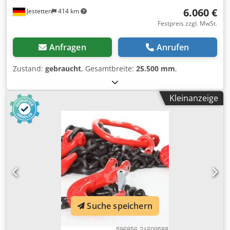
6.060 €
Jestetten
414 km
Festpreis zzgl. MwSt.
Anfragen
Anrufen
Zustand:
gebraucht
, Gesamtbreite:
25.500 mm
,
Kleinanzeige
Suche speichern