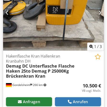
1
/
3
Hakenflasche Kran Hallenkran
Kranbahn DH
Demag DC Unterflasche Flasche
Haken 25to
Demag P 25000Kg
Brückenkran Kran
10.500 €
Gondelsheim
266 km
VB zzgl. MwSt.
Anfragen
Anrufen