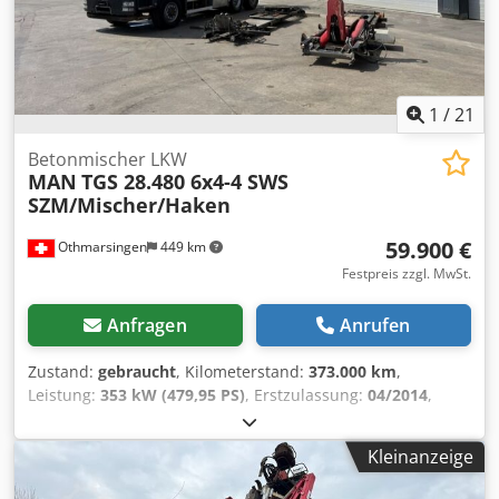
1
/
21
Betonmischer LKW
MAN
TGS 28.480 6x4-4 SWS
SZM/Mischer/Haken
59.900 €
Othmarsingen
449 km
Festpreis zzgl. MwSt.
Anfragen
Anrufen
Zustand:
gebraucht
, Kilometerstand:
373.000 km
,
Leistung:
353 kW (479,95 PS)
, Erstzulassung:
04/2014
,
Kraftstofftyp:
Diesel
, Gesamtgewicht:
26.000 kg
, Bremsen:
Retarder
, Getriebetyp:
mechanisch
, Emissionsklasse:
Kleinanzeige
Euro5
, Ausstattung:
Rußfilter
, - Retarder- Klima- Lift-
&amp, Lenkachase- Hydrodrive-