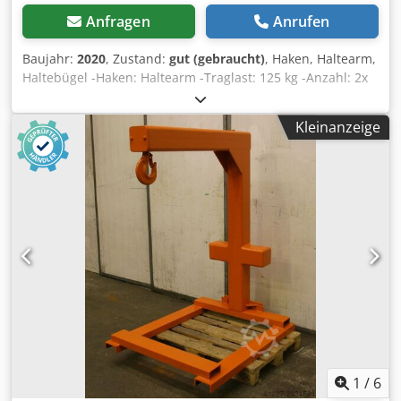
Fragen Sie nach weiteren Informationen und Bedingungen
Anfragen
Anrufen
Identifikation Kennzeichen: KLEYN1 Kleyn Trucks ist einer
der weltgrößten unabhängigen Handel mit gebrauchten
Baujahr:
2020
, Zustand:
gut (gebraucht)
, Haken, Haltearm,
Fahrzeugen. Hier können Sie aus einer ständig
Haltebügel -Haken: Haltearm -Traglast: 125 kg -Anzahl: 2x
wechselnden Bestand von 1200 gebrauchte LKW,
Haken vorhanden -Preis: pro Stück -Abmessungen:
Zugmaschinen, Anhänger wählen. Unser Angebot umfasst
800/325/H125 mm -Gewicht: 9,4 kg/St. Crodpfsx Ex U Dox
alle europäischen Marken der Baujahre und Preisklassen.
Kleinanzeige
Aaiof
Warum Sie bei Kleyn Trucks kaufen? Einfach! • Großer, sich
schnell ändernder • Erkennbare Qualität • Ein guter Preis •
Korrekte Kaufmannschaft • Wir sprechen viele Sprachen •
Wir verstehen unsere Kunden • Betreuung von Einfuhr
und Transport • (Ausfuhr-)Kennzeichen sind schnell
geregelt • Fachkundige technische Dienstleistungen • Die
Sicherheit „erkennbarer Qualität“ • Und mehr.... Besuchen
Sie bitte unsere Website für spezielle Angebote und
vollständige Vorrat: Leasing über Kleyn Trucks ist möglich
in den meisten europäischen Ländern! Berechnen Sie
schnell...
1
/
6