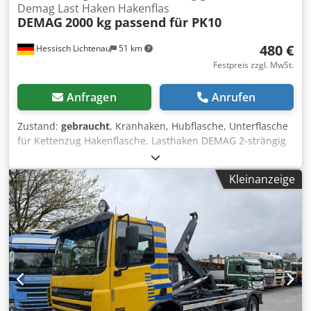
Demag Last Haken Hakenflas
DEMAG
2000 kg passend für PK10
480 €
Hessisch Lichtenau
51 km
Festpreis zzgl. MwSt.
Anfragen
Anrufen
Zustand:
gebraucht
, Kranhaken, Hubflasche, Unterflasche
für Kettenzug Hakenflasche, Lasthaken DEMAG 2-strängig
passend für PK10 Tragkraft: 2000 kg Demag Nr.: 56236044
wurde ersetzt durch Demag Nr.: 64755304 für zwei
Kleinanzeige
Laststränge Kette Nennabmessung: 10,0 x 28,0 mm
Kettenteilung für 1 Kettenglied: 28 mm Kettenteilung für
11 Kettenglieder: 208 mm Drahtstärke = Nenndicke: 10 mm
Abmessung außen-quer: ca. 34 mm Abmessung innen-
längs: ca. 28 mm Abmessung außen-längs: ca. 48 mm
Eigengewicht: 6,6 kg Cedpoy Tptmsfx Aaiorf sehr guter
Zustand, aus Lagerbestand