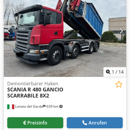
Schnellwechselsystem&nbsp,- Mischer Stetter 7m3- Haken
Nencki 21T- Sattelkupplung mit HydraulikFederung: Codpfx
Ajzm Enweaisrf Blatt-Luft
1
/
14
Demontierbarer Haken
SCANIA
R 480 GANCIO
SCARRABILE 8X2
Lonato del Garda
639 km
Preisinfo
Anrufen