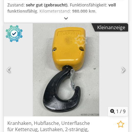
Zustand:
sehr gut (gebraucht)
, Funktionsfähigkeit:
voll
funktionsfähig
, Kilometerstand:
980.000 km
,
Erstzulassung:
11/2006
, Kraftstofftyp:
Diesel
, Kraftstoff:
Diesel
, Farbe:
Rot
, Emissionsklasse:
Euro4
, Baujahr:
2006
,
Kleinanzeige
Ausstattung:
ABS, Airbag, Anhängerkupplung,
Differentialsperre, EBS (Elektronisches Bremssystem),
Klimaanlage, Nebelscheinwerfer, Scheckheftgepflegt
,
Scania R 480 TAM-Abrollkipper 30 t 4 Achsen 8x2 Baujahr
2006 Cedpjya H D Usfx Aaierf Dieselmotor Manuelles
Getriebe Euro 4 Leistung 353 kW (480 PS) Hubraum 11.705
(6 Zylinder) ABS Motorbremse 4. gelenkte und liftbare
Achse Differentialsperre Klimaanlage Elektrische
Fensterheber und Spiegel Sonnenblende Radio 980.000 km
1
/
9
Kranhaken, Hubflasche, Unterflasche
für Kettenzug, Lasthaken, 2-strängig,