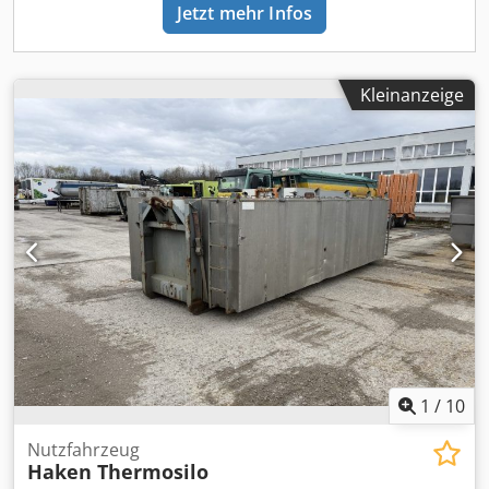
Jetzt mehr Infos
6 Achsformel Blatt/ Luftfederung 2. Achse liftbar 4. Achse
lenkbar und liftbar Radstand 5100mm
Reifen 315/70R22.5 Profil ca. 50% Leergewicht 15.200 Kg
Haken/ Silosteller Kombigerät M- Tec HLS 20 Baujahr 2020
Kleinanzeige
für Abrollcontainer und Silos Zusatzaggregat TSA
Taschensilo Hebe- und Kippkapazität max.: 20.000Kg
export/ nettopreis: 79.900 Euro Alle Angaben ohne
Gewähr, Irrtümer vorbehalten.
1
/
10
Nutzfahrzeug
Haken Thermosilo