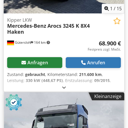
1
/
15
Kipper LKW
Mercedes-Benz
Arocs 3245 K 8X4
Haken
68.900 €
Gütersloh
164 km
Festpreis zzgl. MwSt.
Anfragen
Anrufen
Zustand:
gebraucht
, Kilometerstand:
211.600 km
,
Leistung:
330 kW (448,67 PS)
, Erstzulassung:
09/2015
,
Kraftstofftyp:
Diesel
, Leergewicht:
14.240 kg
, maximales
Ladegewicht:
17.760 kg
, Gesamtgewicht:
32.000 kg
,
Kleinanzeige
Achsen-Konfiguration:
8x4
, Radstand:
4.500 mm
, Bremsen:
Retarder
, Farbe:
Weiß
, Fahrerkabine:
Fahrerhaus
,
Getriebetyp:
Automatisch
, Emissionsklasse:
Euro6
,
Federung:
Blatt
, Ausstattung:
ABS, Bordcomputer,
Differentialsperre, Klimaanlage, Rußfilter, Tempomat,