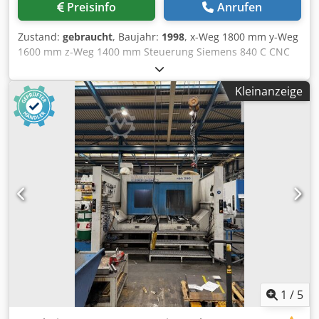
Preisinfo
Anrufen
Zustand:
gebraucht
, Baujahr:
1998
, x-Weg 1800 mm y-Weg
1600 mm z-Weg 1400 mm Steuerung Siemens 840 C CNC
Horizontal Bearbeitungszentrum Hüller - Hille NBH 350
Baujahr 1998 Steuerung Siemens 840 C Verfahrwege: X
Kleinanzeige
1800 mm Codpfxezmy Tzo Aamsrf Y 1600 mm Z 1400 mm -
Tisch auf 5t Belastung angepasst. + Mehrere Spannmittel
und Werkzeuge (Was auf Bildern gesehen wird.
1
/
5