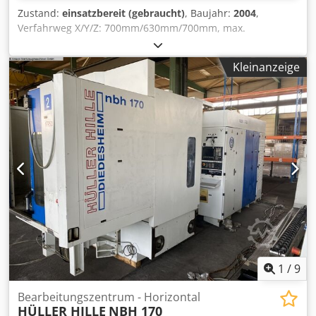
Zustand:
einsatzbereit (gebraucht)
, Baujahr:
2004
,
Verfahrweg X/Y/Z: 700mm/630mm/700mm, max.
Werkstückdimensionen X/Y: 750mm/700mm, Paletten-
Aufspannfläche X/Y: 500mm/500mm, max.
Kleinanzeige
Palettentragfähigkeit: 500kg, Werkzeugaufnahme: SK40,
Vorschub: 50m/min, Eilgang: 50m/min,
Positioniergenauigkeit: +/-0,004mm, Wiederholgenauigkeit:
+/-0,001mm, Drehzahl: 12000U/min.
Maschinendimensionen X/Y/Z: ca.
4000mm/3800mm/3000mm, Gewicht: ca. 12500kg,
Steuerung: Fanuc Series 21i-MB, Betriebsstunden: ca.
42400h, Spindelstunden: ca. 11500h. Inklusive Renishaw
OMP 40-2, Zentralschmierung und 4 Paletten.
Dokumentation vorhanden. Eine Besichtigung vor Ort ist
möglich. Voraussichtlich ab Januar 2026 verfügbar.
Credpfx Ajxuvpbsamef
1
/
9
Bearbeitungszentrum - Horizontal
HÜLLER HILLE
NBH 170