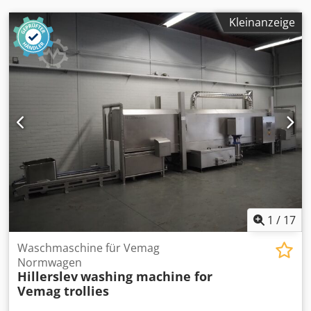
Kleinanzeige
1
/
17
Waschmaschine für Vemag
Normwagen
Hillerslev
washing machine for
Vemag trollies