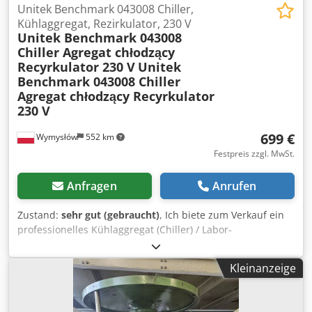
Unitek Benchmark 043008 Chiller,
Kühlaggregat, Rezirkulator, 230 V
Unitek Benchmark 043008
Chiller Agregat chłodzący
Recyrkulator 230 V
Unitek
Benchmark 043008 Chiller
Agregat chłodzący Recyrkulator
230 V
699 €
Wymysłów
552 km
Festpreis zzgl. MwSt.
Anfragen
Anrufen
Zustand:
sehr gut (gebraucht)
, Ich biete zum Verkauf ein
professionelles Kühlaggregat (Chiller) / Labor-
Recirkulationsgerät Unitek Benchmark an. Das Gerät ist für
die Kühlung und die Aufrechterhaltung einer konstanten
Kleinanzeige
Temperatur von Flüssigkeiten in Laboranlagen,
Messgeräten, Lasern, medizinischen Geräten und anderen
Systemen vorgesehen, die einen Kühlkreislauf erfordern.