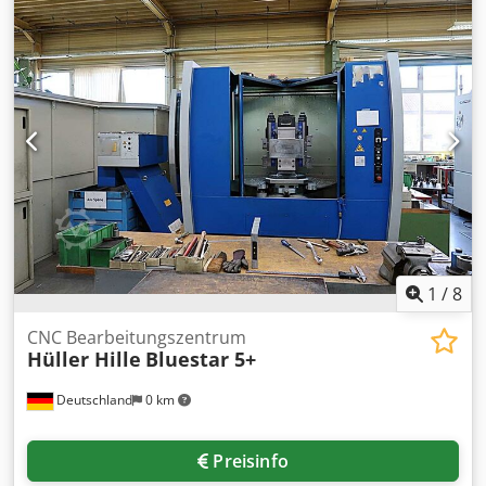
alternative: HSK-A 63 Drehzahlbereich: 10.000 U/min
1
/
8
CNC Bearbeitungszentrum
Hüller Hille
Bluestar 5+
Deutschland
0 km
Preisinfo