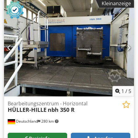
Kleinanzeige
Instandhaltung einer Firma die 12 dieser Maschinen hatte.
Daher die Erfahrung was gerne defekt ist und man sich
hinlegen sollte. Der Preis ist für das ganze Paket,
Einzelverkauf ist auch möglich Abholung und Lieferung
per Spedition möglich
1
/
5
Bearbeitungszentrum - Horizontal
HÜLLER-HILLE
nbh 350 R
Deutschland
280 km