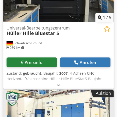
sprechen Sie uns an. Weitere Angebote finden Sie auf
unserer Webseite. Besichtigungen sind nach Absprache
möglich. Wir freuen uns auf Ihren Besuch. Ihr Markus
1
/
5
Hirsch Team
Universal-Bearbeitungszentrum
Hüller Hille
Bluestar 5
Schwäbisch Gmünd
269 km
Preisinfo
Anrufen
Zustand:
gebraucht
, Baujahr:
2007
, 4-Achsen CNC-
Horizontalfräsmaschine Hüller Hille BlueStar5 Baujahr
2007 automatischer Palettenwechsler mit 2
Wechselpaletten mit jeweils 4 Schraubstöcken(125er), 4
Auktion
zusätzlichen Wechselpaletten(eine mit
Mineralgussspannturm), Renishaw Messsystem,
Hochdruckkühlmittelanlage mit Zusatzfiltereinrichtung,
Kühlmittel und Luft durch die Spindel, 40fach