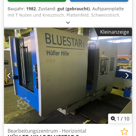
Baujahr:
1982
, Zustand:
gut (gebraucht)
, Aufspannplatte
mit T Nuten und Kreuztisch, Plattenfeld, Schweisstisch,
Schweißtisch, Plattenbohrwerk, T-Nutenplatte,
Palettenwechsler Codpjfhtp Ssfx Aamorf -T-Nutenplatte
Kleinanzeige
kommt: von einer Hüller Hille Fräsmaschine Typ nb-h 70 -
Breite: 475 mm -Länge: 500 mm -Höhe: 68 mm -Platte: ist
Massiv -Nutenbreite: 12 mm -Abmessungen: 500/475/H68
mm -Gewicht: 90 kg
1
/
10
Bearbeitungszentrum - Horizontal