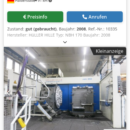
Halberstadt
91 km
Preisinfo
Anrufen
Zustand:
gut (gebraucht)
, Baujahr:
2008
, Ref.-Nr.: 10335
Hersteller: HüLLER HILLE Typ: NBH 170 Baujahr: 2008
Steuerungsart: CNC-Steuerung Steuerung: Sinumerik 840D
pl Lagerort: Halberstadt Ursprungsland: Germany X-Weg:
Kleinanzeige
1000 mm Y-Weg: 800 mm Z-Weg: 800 mm B-Achse: 360 °
Entfernung Spindelmitte - Tisch: 150 mm
Tischabmessungen (lxb): 500 x 630 mm Tischbelastung:
800 kg Max. Werkstückgewicht: 40 kg Max. Werkzeuglänge:
650 mm Max. Werkzeugdurchmesser: 325 mm
Werkzeugdurchmesser bei voller Bestückung: 100 mm
Werkzeugaufnahme: HSK - 100 Spindeldrehzahl: U/min
Eilgang: 60 m/min Cedpfxozkpuvo Aamjrf Maschinenlänge:
9500 mm Maschinenbreite: 4500 mm Maschinenhöhe:
3500 mm Zusatzinformationen: Kühlmittelanlage = 1250 l