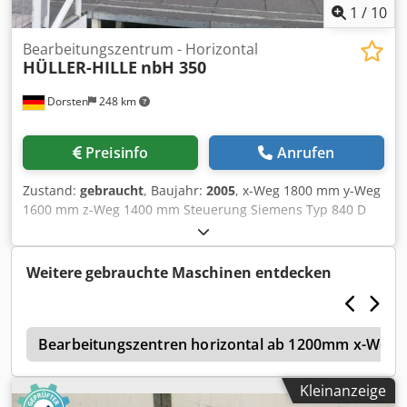
1
/
10
Bearbeitungszentrum - Horizontal
HÜLLER-HILLE
nbH 350
Dorsten
248 km
Preisinfo
Anrufen
Zustand:
gebraucht
, Baujahr:
2005
, x-Weg 1800 mm y-Weg
1600 mm z-Weg 1400 mm Steuerung Siemens Typ 840 D
Palettengröße 1000x1250 mm Anzahl der Paletten 2
Drehtisch 360 ° Tischbelastung 3500 kg
Werkstückschwenkbarkeit +/- 2100 mm
Weitere gebrauchte Maschinen entdecken
Positioniergenauigkeit 0,01 mm Spindelaufnahme ISO 50
Getriebestufen 2 Drehmoment 1130 NM Drehzahl 25-
10.000 U/min Vorschub 1-40.000/50.000 mm/min
n
Maschinengewicht ca. 43 t Raumbedarf ca. 11x9x34,5 m
Bearbeitungszentren horizontal ab 1200mm x-Weg
Die techn. Daten sind Hersteller- bzw. Betreiberangaben
und daher für uns unverbindlich. Einen Zwischenverkauf
Kleinanzeige
behalten wir uns vor; es gelten ausschließlich unsere