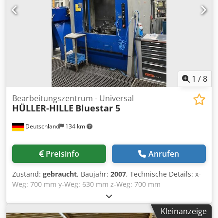
vorbehalten!
1
/
8
Bearbeitungszentrum - Universal
HÜLLER-HILLE
Bluestar 5
Deutschland
134 km
Preisinfo
Anrufen
Zustand:
gebraucht
, Baujahr:
2007
, Technische Details: x-
Weg: 700 mm y-Weg: 630 mm z-Weg: 700 mm
Maschinengewicht ca.: 15 t Csdpfx Ajw Dufceamsrf
Raumbedarf ca.: 4,20 x 2,90 x 2,90 m Palettengröße:: 500 x
Kleinanzeige
500 mm Werkzeugaufnahme: SK 40 Werkzeugaufnahme