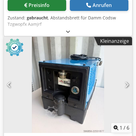
SINUMERIK 840 D Abmessungen & Gewicht Abmessungen
Preisinfo
Anrufen
(L x B x H): 10000 x 6000 x 3800 mm Maschinengewicht: ca.
30000 kg Betriebsstunden: ca. 100.000 h (Die Maschine hat
Zustand:
gebraucht
, Abstandsbrett für Damm Codsw
im 2-Schicht + Geisterschicht-Betrieb gearbeitet. Der
Tzgwopfx Aamjrf
vorherige Nutzer schätzt die Betriebsstunden für 20 Jahre
Betriebsdauer auf circa 100.000 Stunden). AUSSTATTUNG
Direkte Messung durch Glasmaßstäbe
Kleinanzeige
Kühlmitteleinrichtung 1250 l Druckerhöhungspumpe 11
bar (Kühlmittel) Kühlmittel durch die Spindel 25/50 bar
(IKZ) Ausblasvorrichtung für Spindelkonus
Papierfilteranlage Späneförderer
Palettenwechseleinrichtung 2 Paletten Satz
Werkzeughalter Kühlmittel-/ Nebelabsaugung Messtaster
1
/
6