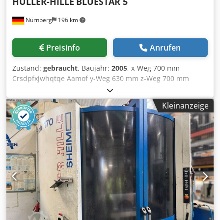
HÜLLER-HILLE
BLUESTAR 5
Nürnberg
196 km
Preisinfo
Anrufen
Zustand:
gebraucht
, Baujahr:
2005
, x-Weg 700 mm
Crsdpfxjwhqtqe Aamof y-Weg 630 mm z-Weg 700 mm
Steuerung SIN 840 D SIEMENS Spindeldrehzahlen -
stufenlos 10.000 U/min Antriebsleistung 100% ED 13,00 kW
Kleinanzeige
Antriebsleistung 40 % ED 18,00 KW Werkzeugaufnahme
HSK-A63 Spindeldurchmesser im vord. Lager 80 mm
Vorschub X/Y/Z/-Achse 1 - 50.000 mm/min Eilgang X/Y/Z
50,00 m/min Vorschubkraft X/Y/Z 5,00 kN B - Achse 360 x 1
° B - Achse 30,00 U/min Palettengröße 2x 500 x 500 mm
Werkstückgewicht 500 kg Werkstückabmessungen min. 700
x 700 x 750 mm Werkzeugmagazin mit 40 Plätzen
Werkzeuglänge - max. 350 mm Werkzeugdurchmesser 80
mm Werkzeugdurchmesser bei freien Nebenpl. 150 mm
Werkzeuggewicht max. 10,00 kg Span zu Span Zeit 4,00
sec. Gesamtleistungsbedarf 24,00 kW Maschinengewicht