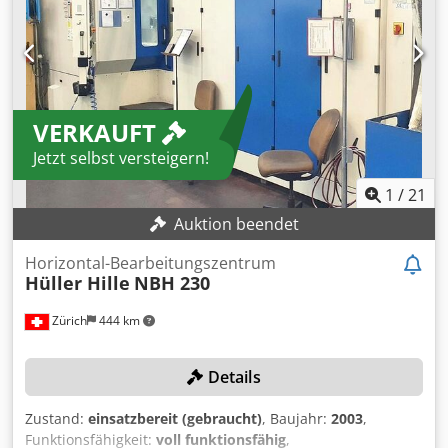
Werkzeugmagazin BT40 Cedpsw D Sbnofx Aamjrf
VERKAUFT
Jetzt selbst versteigern!
1
/
21
Auktion beendet
Horizontal-Bearbeitungszentrum
Hüller Hille
NBH 230
Zürich
444 km
Details
Zustand:
einsatzbereit (gebraucht)
, Baujahr:
2003
,
Funktionsfähigkeit:
voll funktionsfähig
,