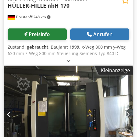
HÜLLER-HILLE
nbH 170
Dorsten
248 km
Preisinfo
Anrufen
Zustand:
gebraucht
, Baujahr:
1999
, x-Weg 800 mm y-Weg
630 mm z-Weg 800 mm Steuerung Siemens Typ 840 D
Palettengröße 500x630 mm Anzahl der Paletten 8
Drehtisch 360 ° Drehzahl 6000 U/min Tischbelastung 800
Kleinanzeige
kg Spindelaufnahme ISO 50 Vorschub 1-36000 mm/min
Kühlung durch die Spindel 50 bar Maschinengewicht ca.
19,5 t Raumbedarf ca. 8x7x4,2 m Die techn. Daten sind
Hersteller- bzw. Betreiberangaben und daher für uns
unverbindlich. Einen Zwischenverkauf behalten wir uns
vor; es gelten ausschließlich unsere Geschäfts- und
Verkaufsbedingungen. Crodpfoyqu Uvex Aamof Über uns
mehr als 400 eigene Maschinen im Lager über 15.000 m²
Lagerfläche, Krankapazität 70 t mehr als 10.000 Artikel
Zubehör für Ihre Werkstatt Sie wollen Maschinen
Produktionslinien oder Ihren Betrieb verkaufen, dann