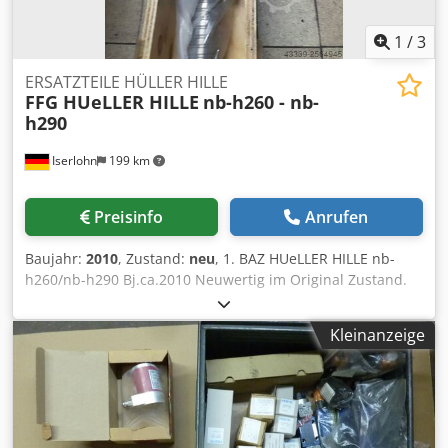
1
/
3
ERSATZTEILE HÜLLER HILLE
FFG HUeLLER HILLE
nb-h260 - nb-
h290
Iserlohn
199 km
Preisinfo
Anrufen
Baujahr:
2010
, Zustand:
neu
, 1. BAZ HUeLLER HILLE nb-
h260/nb-h290 Bj.ca.2010 Neuwertig im Original Zustand.
1.Kugelrollspindel Y-Achse Neu. desweiten andere Teile
Auf Anfrage. Crjdpocrk Ivjfx Aamof
Kleinanzeige