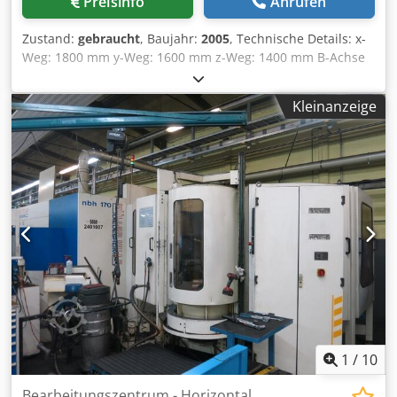
Preisinfo
Anrufen
Zustand:
gebraucht
, Baujahr:
2005
, Technische Details: x-
Weg: 1800 mm y-Weg: 1600 mm z-Weg: 1400 mm B-Achse
(Tisch): 360° Palettengröße: 1000 x 1250 mm Werkstück-
Flugkreis: 2100 mm Werkstückgewicht: 3500 kg
Kleinanzeige
Spindelaufnahme ISO: 50 Spindelantriebmotor: 37 kW
Spindeldrehzahlen: 25 - 10000 U/min Vorschubbereich:
40/50 m/min Eilgang rund: 10 U/min
Gesamtleistungsbedarf: 90 kVA Maschinengewicht ca.: 43 t
Crodpfxevgcrko Aamef Raumbedarf ca.: 11 x 9 x 4,5 m
Maschine mit Siemens 840 D Steuerung - Palettenwechsler
- Werkzeugwechsler für 150 Werkzeuge - Kühlmittelanlage
mit IKZ - Späenförderer *
1
/
10
Bearbeitungszentrum - Horizontal