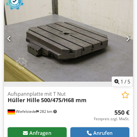
Geschäfts- und Verkaufsbedingungen. Über uns mehr als
400 eigene Maschinen im Lager über 15.000 m²
Lagerfläche, Krankapazität 70 t mehr als 10.000 Artikel
Zubehör für Ihre Werkstatt Crodoyquvmjpfx Aamof Sie
wollen Maschinen Produktionslinien oder Ihren Betrieb
verkaufen, dann sprechen Sie uns an. Weitere Angebote
finden Sie auf unserer Webseite. Besichtigungen sind nach
Absprache möglich. Wir freuen uns auf Ihren Besuch. Ihr
Markus Hirsch Team
1
/
5
Aufspannplatte mit T Nut
Hüller Hille
500/475/H68 mm
550 €
Wiefelstede
282 km
Festpreis zzgl. MwSt.
Anfragen
Anrufen