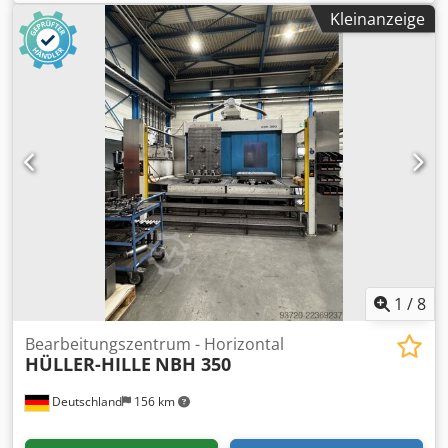
Bearbeitungszentrum Hüller - Hille NBH 290 Baujahr 1999
Kleinanzeige
Steuerung Siemens 840 C Codpfszmy T Isx Aamorf
Verfahrwege: X 1800 mm Y 1000 mm Z 1200 mm Crash /
beschädigter Tür !!! Die Geometrie ist bei
Neuinbetriebnahme zu korrigieren.
1
/
8
Bearbeitungszentrum - Horizontal
HÜLLER-HILLE
NBH 350
Deutschland
156 km