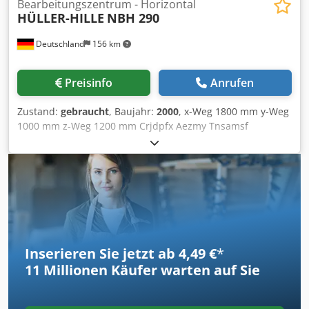
Bearbeitungszentrum - Horizontal
HÜLLER-HILLE
NBH 290
Deutschland
156 km
Preisinfo
Anrufen
Zustand:
gebraucht
, Baujahr:
2000
, x-Weg 1800 mm y-Weg
1000 mm z-Weg 1200 mm Crjdpfx Aezmy Tnsamsf
Steuerung Siemens 840 C Gesamtleistungsbedarf 20 kW
CNC Horizontal Bearbeitungszentrum Hüller - Hille NBH
290 Baujahr 2000 Steuerung Siemens 840 C Verfahrwege: X
1800 mm Y 1000 mm Z 1200 mm
Inserieren Sie jetzt ab 4,49 €
*
11 Millionen
Käufer warten auf Sie