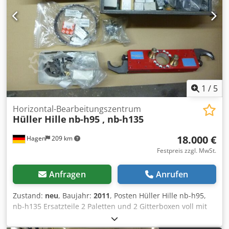
1
/
5
Horizontal-Bearbeitungszentrum
Hüller Hille
nb-h95 , nb-h135
18.000 €
Hagen
209 km
Festpreis zzgl. MwSt.
Anfragen
Anrufen
Zustand:
neu
, Baujahr:
2011
, Posten Hüller Hille nb-h95,
nb-h135 Ersatzteile 2 Paletten und 2 Gitterboxen voll mit
neuen Ersatzteilen für diese beiden Maschinentypen.
Cjdpfsdr Shgex Aamsrf Die Teile kommen von der