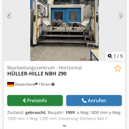
1
/
9
Bearbeitungszentrum - Horizontal
HÜLLER-HILLE
NBH 290
Deutschland
156 km
Preisinfo
Anrufen
Zustand:
gebraucht
, Baujahr:
1999
, x-Weg 1800 mm y-Weg
1000 mm z-Weg 1200 mm Steuerung Siemens 840 C
Gesamtleistungsbedarf 20 kW CNC Horizontal