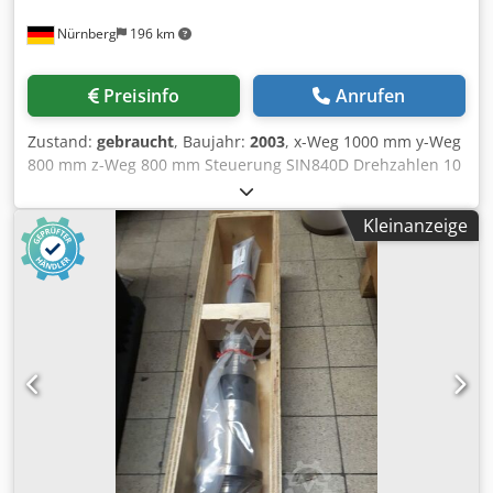
Nürnberg
196 km
Preisinfo
Anrufen
Zustand:
gebraucht
, Baujahr:
2003
, x-Weg 1000 mm y-Weg
800 mm z-Weg 800 mm Steuerung SIN840D Drehzahlen 10
- 10.000 U/min Vorschubbereich 1 - 36000 mm/min B -
Achse 360 x 1 ° Csdpfswhqtksx Aamsrf
Kleinanzeige
Wiederholgenauigkeit + / - 3 " Aufspannfläche 2 x 500 x 630
mm Werkzeugdurchmesser 100 mm Werkzeuglänge max.
650 mm Werkzeuggewicht max. 40 kg Werkzeugaufnahme
nach DIN 69871 SK 50 Werkstückgewicht 800 kg
Werkzeugmagazin mit 100 Plätzen Werkzeugdurchmesser
bei 2 Freiplätzen 325 mm Span zu Span Zeit ca. 8,00 sec.
Palettenwechselzeit ca. 12,00 sec Gesamtleistungsbedarf
65,00 kW Maschinengewicht ca. 20,00 t Raumbedarf ca.
7,80 x 3,50 x H3,40 m Horizontales Bearbeitungszentrum
mit Steuerung SIEMENS SINUMERIK 840D; NC-Rundtisch;
Späneförderer; Kühlmittelanlage; Kühlmittel durch die
Spindel; Magazin mit 2 Kasetten à 50 Plätzen.