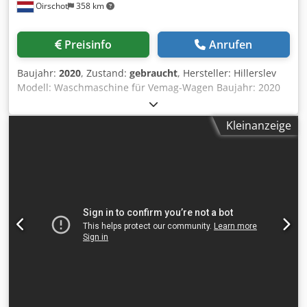
Oirschot
358 km
Preisinfo
Anrufen
Baujahr:
2020
, Zustand:
gebraucht
, Hersteller: Hillerslev
Modell: Waschmaschine für Vemag-Wagen Baujahr: 2020
Zustand: Gebraucht Seriennummer: 3665A-2020 Lager-Nr.:
3391 Kapazität: 40 Standardwagen pro Stunde
Kleinanzeige
Cedpfxozgdn No Aamsrf Beheizung: Direkter Dampf
Druckluft: 6 – 8 bar Leistung: 3 x 400V, 50Hz, 14,5 kW
Abmessungen: 11800 x 1900 x 2650 mm Automatische
Waschmaschine für Standardwagen mit Wasch- und
Spülsektion, Seifendosierung und automatischen
Kippvorrichtungen für Standardwagen (Ein- und Auslauf).