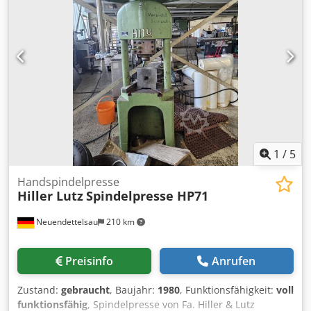
Credozlutgspfx Aamsf Das Gehäuse ist aus lackiertem
Stahl gefertigt, und der Tank ist eine robuste Konstruktion,
die beständig gegen die Einwirkung von Kühlflüssigkeiten
ist. Technische Daten: Hersteller: Unitek Benchmark
Artikelnummer: 043008 Seriennummer: LJ080297F
Spannung: 230 V AC Strom: 3,1 A 1 Phase Frequenz: 50/60
Hz Zustand: Gebraucht. Optischer Zustand sehr gut.
Verkauft wird das Gerät in genau dem Zustand, wie er auf
den Fotos dargestellt ist.
1
/
5
Handspindelpresse
Hiller Lutz
Spindelpresse HP71
Neuendettelsau
210 km
Preisinfo
Anrufen
Zustand:
gebraucht
, Baujahr:
1980
, Funktionsfähigkeit:
voll
funktionsfähig
, Spindelpresse von Fa. Hiller & Lutz