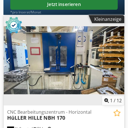
Jetzt inserieren
*pro Inserat/Monat
Kleinanzeige
1
/
12
CNC Bearbeitungszentrum - Horizontal
HüLLER HILLE
NBH 170