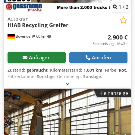
1
/
2
Autokran
HIAB
Recycling Greifer
2.900 €
Bovenden
60 km
Festpreis zzgl. MwSt.
Anfragen
Anrufen
Zustand:
gebraucht
, Kilometerstand:
1.001 km
, Farbe:
Rot
,
Fahrerkabine:
Sonstige
, Getriebetyp:
Sonstige
,
Ausstattung:
Kran
, Fahrzeugstandort: Bovenden,
Crsdpfxoyrhybo Al Sjf ZUBEHÖRANGABEN OHNE GEWÄHR,
Kleinanzeige
Änderungen, Zwischenverkauf und Irrtümer vorbehalten! -
.