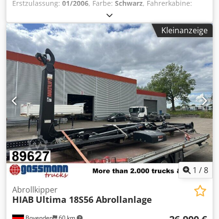
Erstzulassung:
01/2006
, Farbe:
Schwarz
, Fahrerkabine:
Sonstige
, Getriebetyp:
Sonstige
, Baujahr:
2006
,
Fahrzeugstandort: Bovenden, Aufbau: Abrollanlage Hiab
Kleinanzeige
Multilift LHS 26256 für Container bis 6,5m Demontage von
Daimler-Benz Actros 2541 L 6x2 mit 4500mm Radstand!
ZUBEHÖRANGABEN OHNE GEWÄHR, Änderungen,
Zwischenverkauf und Irrtümer vorbehalten! - . Crjdpfx Ajyg
N Ucol Sjf
1
/
8
Abrollkipper
HIAB
Ultima 18S56 Abrollanlage
Bovenden
60 km