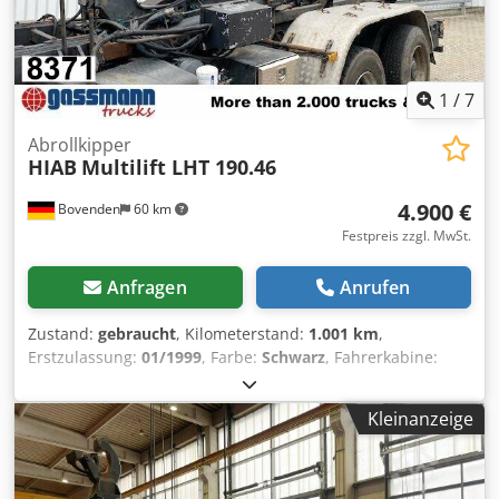
1
/
7
Abrollkipper
HIAB
Multilift LHT 190.46
4.900 €
Bovenden
60 km
Festpreis zzgl. MwSt.
Anfragen
Anrufen
Zustand:
gebraucht
, Kilometerstand:
1.001 km
,
Erstzulassung:
01/1999
, Farbe:
Schwarz
, Fahrerkabine:
Sonstige
, Getriebetyp:
Sonstige
, Baujahr:
1999
,
Fahrzeugstandort: Bovenden, Crodpfx Aoi Rp Adjl Sof
Kleinanzeige
Aufbau: 19t Abrollanlage mit Knickarm für Container bis
5,5m ZUBEHÖRANGABEN OHNE GEWÄHR, Änderungen,
Zwischenverkauf und Irrtümer vorbehalten! - .