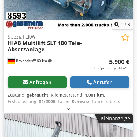
1
/
9
Spezial-LKW
HIAB
Multilift SLT 180 Tele-
Absetzanlage
5.900 €
Bovenden
60 km
Festpreis zzgl. MwSt.
Anfragen
Anrufen
Zustand:
gebraucht
, Kilometerstand:
1.001 km
,
Erstzulassung:
01/2005
, Farbe:
Schwarz
, Fahrerkabine:
Sonstige
, Getriebetyp:
Sonstige
, Baujahr:
2005
,
Fahrzeugstandort: Bovenden, Aufbau: 18t Tele-
Kleinanzeige
Absetzanlage Hiab Multilift Typ SLT 180 Demontage von
Daimler-Benz Actros 2541 L 6x2/4 mit 3450mm Radstand!
ZUBEHÖRANGABEN OHNE GEWÄHR, Änderungen,