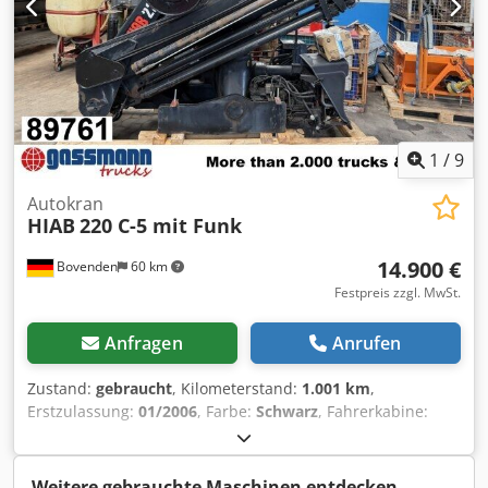
1
/
9
Autokran
HIAB
220 C-5 mit Funk
14.900 €
Bovenden
60 km
Festpreis zzgl. MwSt.
Anfragen
Anrufen
Zustand:
gebraucht
, Kilometerstand:
1.001 km
,
Erstzulassung:
01/2006
, Farbe:
Schwarz
, Fahrerkabine:
Sonstige
, Getriebetyp:
Sonstige
, Baujahr:
2006
,
Ausstattung:
Kran, Zentralverriegelung
, Fahrzeugstandort:
Bovenden, Not-Aus, Greifersteuerung, faltbar, 2-Punkt
Weitere gebrauchte Maschinen entdecken