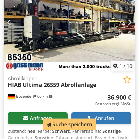
1
/
10
Abrollkipper
HIAB
Ultima 26S59 Abrollanlage
36.900 €
Bovenden
60 km
Festpreis zzgl. MwSt.
Anfragen
Anrufen
Suche speichern
Zustand:
neu
, Farbe:
Schwarz
, Fahrerkabine:
Sonstige
,
Getriebetyp:
Sonstige
, Fahrzeugstandort: Bovenden, hydr.