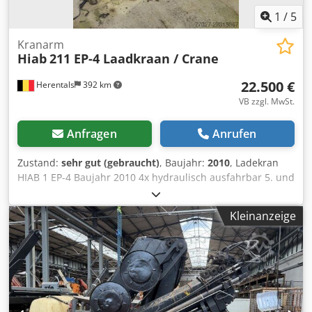
1
/
5
Kranarm
Hiab
211 EP-4 Laadkraan / Crane
22.500 €
Herentals
392 km
VB zzgl. MwSt.
Anfragen
Anrufen
Zustand:
sehr gut (gebraucht)
, Baujahr:
2010
, Ladekran
HIAB 1 EP-4 Baujahr 2010 4x hydraulisch ausfahrbar 5. und
6. Funktion Fernbedienung Cevoman bv. Lenskensdijk 5
2200 Herentals Credezldtispfx Al Sjf Belgien
Kleinanzeige