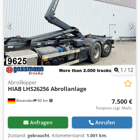
Zwischenverkauf und Irrtümer vorbehalten! - . Codsi Rrc
Dopfx Al Ssrf
1
/
12
Abrollkipper
HIAB
LHS26256 Abrollanlage
7.500 €
Bovenden
60 km
Festpreis zzgl. MwSt.
Anfragen
Anrufen
Zustand:
gebraucht
, Kilometerstand:
1.001 km
,