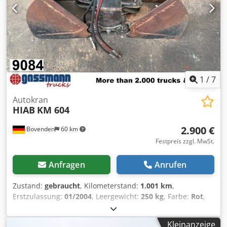
1
/
7
Autokran
HIAB
KM 604
2.900 €
Bovenden
60 km
Festpreis zzgl. MwSt.
Anfragen
Anrufen
Zustand:
gebraucht
, Kilometerstand:
1.001 km
,
Erstzulassung:
01/2004
, Leergewicht:
250 kg
, Farbe:
Rot
,
Fahrerkabine:
Sonstige
, Getriebetyp:
Sonstige
, Baujahr:
2004
, Ausstattung:
Kran
, Fahrzeugstandort: Bovenden,
Kleinanzeige