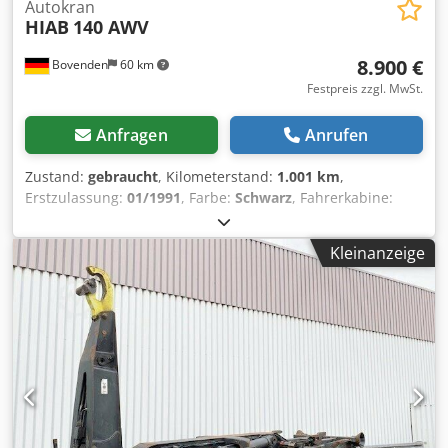
Autokran
HIAB
140 AWV
8.900 €
Bovenden
60 km
Festpreis zzgl. MwSt.
Anfragen
Anrufen
Zustand:
gebraucht
, Kilometerstand:
1.001 km
,
Erstzulassung:
01/1991
, Farbe:
Schwarz
, Fahrerkabine:
Sonstige
, Getriebetyp:
Sonstige
, Baujahr:
1991
,
Ausstattung:
Kran
, Fahrzeugstandort: Bovenden, Kran am
Kleinanzeige
Heck, Not-Aus, faltbar, 2-Punkt Abstützung mechan.,
3xhydr. Ausschübe Lastdiagramm: 2m-5800kg, 4,4m-
2800kg, 6,3m-1940kg, 8,3m-1440kg, 9,9m-1030kg!
ZUBEHÖRANGABEN OHNE GEWÄHR, Änderungen,
Zwischenverkauf und Irrtümer vorbehalten! Crodpjzd
Tkhofx Al Sjf - .