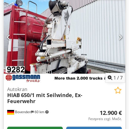
und Knickarm für Container bis 7m Demontage von
Daimler-Benz Actros 2541 L 6x2 mit 4800mm Radstand!
ZUBEHÖRANGABEN OHNE GEWÄHR, Änderungen,
Zwischenverkauf und Irrtümer vorbehalten! - . Crodpfx
Aoyi U Nkol Sof
1
/
7
Autokran
HIAB
650/1 mit Seilwinde, Ex-
Feuerwehr
12.900 €
Bovenden
60 km
Festpreis zzgl. MwSt.