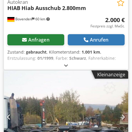
Autokran
HIAB
Hiab Ausschub 2.800mm
2.000 €
Bovenden
60 km
Festpreis zzgl. MwSt.
Anfragen
Anrufen
Zustand:
gebraucht
, Kilometerstand:
1.001 km
,
Erstzulassung:
01/1999
, Farbe:
Schwarz
, Fahrerkabine:
Sonstige
, Getriebetyp:
Sonstige
, Gesamthöhe:
28.000 mm
,
Baujahr:
1999
, Bauhöhe:
150.000 mm
, Fahrzeugstandort:
Kleinanzeige
Bovenden, Aufbau: mechanische Verlängerung für Kran
HIAB 400 E Demontage von Kran HIAB 400E-5 Nr.: 400059
Bj. 7/1999 LxB = 2.800x300 mm ZUBEHÖRANGABEN OHNE
GEWÄHR, Änderungen, Zwischenverkauf und Irrtümer
vorbehalten! - . Crsdpfx Asi Rnbxol Sjf