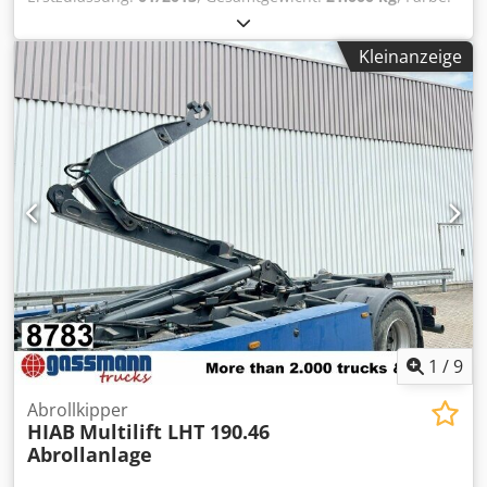
Schwarz
, Fahrerkabine:
Sonstige
, Getriebetyp:
Sonstige
,
Baujahr:
2013
, Fahrzeugstandort: Bovenden, Aufbau: 21t
Kleinanzeige
Abrollanlage Hiab XR21S59 für Conatiner bis 7m
Demontage von Daimler-Benz Actros 2644 L 6x4 mit
4500mm Radstand! ZUBEHÖRANGABEN OHNE GEWÄHR,
Änderungen, Zwischenverkauf und Irrtümer vorbehalten!
Codpfsyf Nwhjx Al Sorf - .
1
/
9
Abrollkipper
HIAB
Multilift LHT 190.46
Abrollanlage