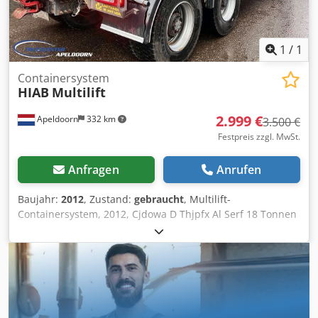
1
/
1
Containersystem
HIAB
Multilift
2.999 €
Apeldoorn
332 km
3.500 €
Festpreis zzgl. MwSt.
Anfragen
Anrufen
Baujahr:
2012
, Zustand:
gebraucht
, Multilift-
Containersystem, 2012, Cjdowa D Thjpfx Al Serf 18 Tonnen
= Weitere Informationen = Baujahr: Jan. 2011 =
Firmeninformationen = Bankdaten: Rabobank-Konto:
39.33.10.655 IBAN: NL73RABO0393310655 Schneller Code:
RABONL2U - Überprüfen Sie immer unsere Bankdaten vor
der Transaktion! - Eine Reservierung von Fahrzeugen ist
ohne Kaution nicht möglich. - Schreib- und Textfehler sind