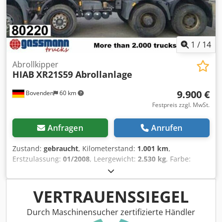
1
/
14
Abrollkipper
HIAB
XR21S59 Abrollanlage
9.900 €
Bovenden
60 km
Festpreis zzgl. MwSt.
Anfragen
Anrufen
Zustand:
gebraucht
, Kilometerstand:
1.001 km
,
Erstzulassung:
01/2008
, Leergewicht:
2.530 kg
, Farbe:
Schwarz
, Fahrerkabine:
Sonstige
, Getriebetyp:
Sonstige
,
Baujahr:
2008
, Fahrzeugstandort: Bovenden, Aufbau: 21t
Abrollanlage für Container bis ca. 7m DIN- Verriegelung,
VERTRAUENSSIEGEL
Hakenhöhe 1570mm, Eigengewicht: 2530kg, Demontage
von D-Benz 4141 8x4, Radstand 4500mm, mit
Durch Maschinensucher zertifizierte Händler
hydraulischer Querverriegelung. ZUBEHÖRANGABEN