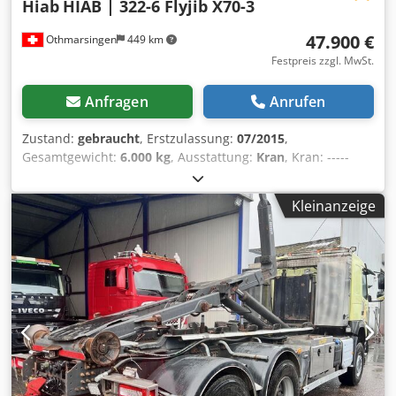
Hiab
HIAB | 322-6 Flyjib X70-3
47.900 €
Othmarsingen
449 km
Festpreis zzgl. MwSt.
Anfragen
Anrufen
Zustand:
gebraucht
, Erstzulassung:
07/2015
,
Gesamtgewicht:
6.000 kg
, Ausstattung:
Kran
, Kran: -----
Funksteuerung- Kran 6 Ausschübe &amp, Flyjib 3x
Ausschübe- Funktionstüchtig- ca 2000 Betriebsstunden
Kleinanzeige
Cedpfx Alszbza Ts Serf