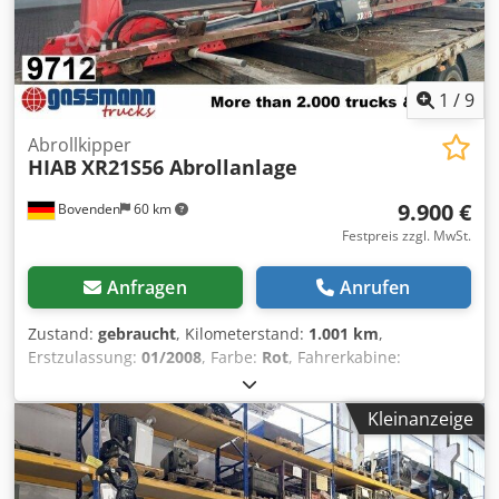
1
/
9
Abrollkipper
HIAB
XR21S56 Abrollanlage
9.900 €
Bovenden
60 km
Festpreis zzgl. MwSt.
Anfragen
Anrufen
Zustand:
gebraucht
, Kilometerstand:
1.001 km
,
Erstzulassung:
01/2008
, Farbe:
Rot
, Fahrerkabine:
Sonstige
, Getriebetyp:
Sonstige
, Baujahr:
2008
,
Fahrzeugstandort: Bovenden, Cedpei Rr Aqofx Al Sjrf
Kleinanzeige
Aufbau: 21t Abrollanlage Hiab Mulitlift Typ XR21S.56 für
Container bis 6,5m passend für 3- und 4-Achser, 21 to.
Hubkraft ZUBEHÖRANGABEN OHNE GEWÄHR, Änderungen,
Zwischenverkauf und Irrtümer vorbehalten! - .