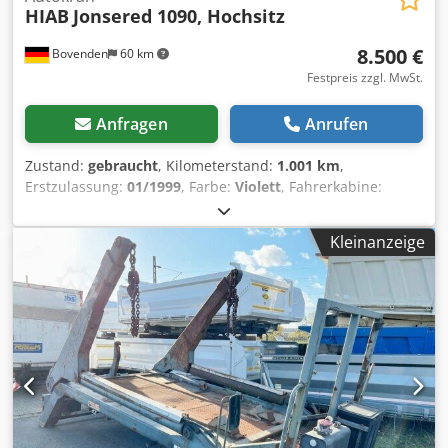
HIAB
Jonsered 1090, Hochsitz
8.500 €
Bovenden
60 km
Festpreis zzgl. MwSt.
Anfragen
Anrufen
Zustand:
gebraucht
, Kilometerstand:
1.001 km
,
Erstzulassung:
01/1999
, Farbe:
Violett
, Fahrerkabine:
Sonstige
, Getriebetyp:
Sonstige
, Baujahr:
1999
,
Ausstattung:
Kran
, Fahrzeugstandort: Bovenden, Kran am
Kleinanzeige
Heck, Not-Aus, Greifersteuerung, Hochsitz, 2-Punkt
Abstützung hydr., 1xhydr. Ausschub Aufbau: Heckkran
Hiab Jonsered 1090 mit Hochsitz Lastdiagramm: 3,9m-
2610kg, 6,4m-1610kg, 7,9m-1290kg! Hochsitz Greifer gegen
Aufpreis erhältlich! Nur Kran, ohne Fahrzeug! Das genaue
Baujahr kann nicht bestimmt werden, da kein Typenschild
merh vorhanden ist! ZUBEHÖRANGABEN OHNE GEWÄHR,
Änderungen, Zwischenverkauf und Irrtümer vorbehalten! -
. Codpfx Asi Rp Dfel Serf