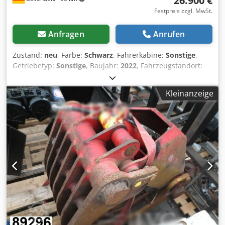
26.900 €
Festpreis zzgl. MwSt.
Anfragen
Anrufen
Zustand:
neu
, Farbe:
Schwarz
, Fahrerkabine:
Sonstige
,
Getriebetyp:
Sonstige
, Baujahr:
2022
, Fahrzeugstandort:
Bovenden, Crjdpfxjy U N Nqe Al Ssf Aufbau: 18t
Abrollanlage Hiab Multilift Ultima 18S56 für Container bis
Kleinanzeige
6,5m Gerätelänge: 5600mm (G-Maß) Hakenhöhe: 1570mm
ZUBEHÖRANGABEN OHNE GEWÄHR, Änderungen,
Zwischenverkauf und Irrtümer vorbehalten! - .