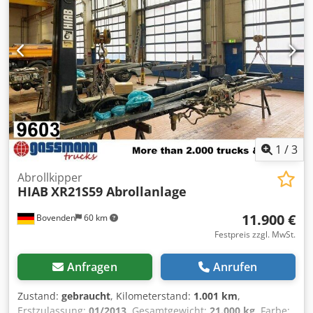
1
/
3
Abrollkipper
HIAB
XR21S59 Abrollanlage
11.900 €
Bovenden
60 km
Festpreis zzgl. MwSt.
Anfragen
Anrufen
Zustand:
gebraucht
, Kilometerstand:
1.001 km
,
Erstzulassung:
01/2013
, Gesamtgewicht:
21.000 kg
, Farbe: