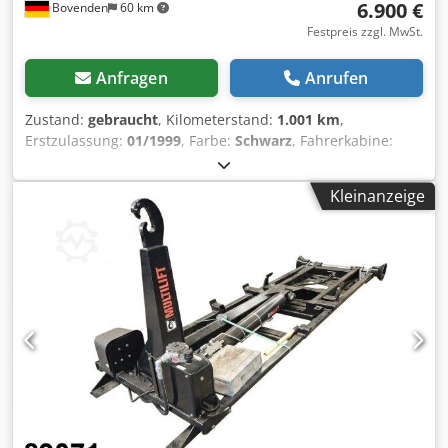
6.900 €
Bovenden
60 km
Festpreis zzgl. MwSt.
Anfragen
Anrufen
Zustand:
gebraucht
, Kilometerstand:
1.001 km
,
Erstzulassung:
01/1999
, Farbe:
Schwarz
, Fahrerkabine:
Sonstige
, Getriebetyp:
Sonstige
, Baujahr:
1999
,
Fahrzeugstandort: Bovenden, Aufbau: Abrollanlage Hiab
Kleinanzeige
Multilift Typ LHT190.46 mit Knickarm für Container bis
5,6m Demontage von DAIMLER-BENZ Actros 1831 L 4x2 mit
4800mm Radstand! Rahmenbreite Außen 870mm
ZUBEHÖRANGABEN OHNE GEWÄHR, Änderungen,
Zwischenverkauf und Irrtümer vorbehalten! Crodpfoi
Rrzdsx Al Sef - .