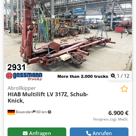
1
/
12
Abrollkipper
HIAB
Multilift LV 317Z, Schub-
Knick,
6.900 €
Bovenden
60 km
Festpreis zzgl. MwSt.
Anfragen
Anrufen