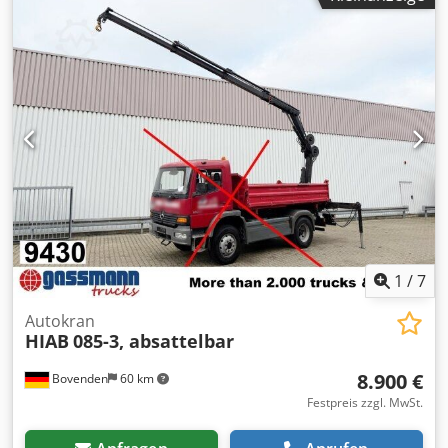
Schalenbreite ca. 500mm! Inklusive Drehkopf und oberer
Aufhängung! ZUBEHÖRANGABEN OHNE GEWÄHR,
Änderungen, Zwischenverkauf und Irrtümer vorbehalten!
Csdpfew A Sp Nox Al Ssrf - .
1
/
7
Autokran
HIAB
085-3, absattelbar
8.900 €
Bovenden
60 km
Festpreis zzgl. MwSt.