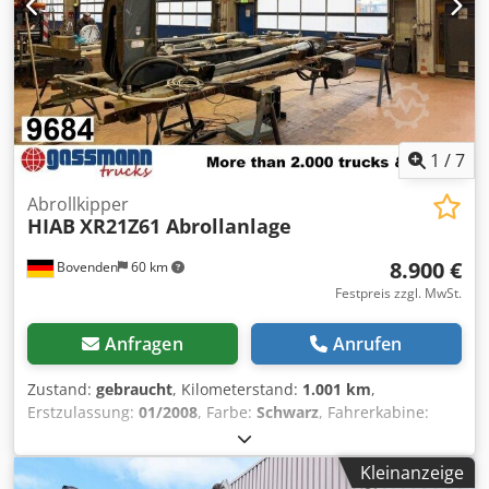
1
/
7
Abrollkipper
HIAB
XR21Z61 Abrollanlage
8.900 €
Bovenden
60 km
Festpreis zzgl. MwSt.
Anfragen
Anrufen
Zustand:
gebraucht
, Kilometerstand:
1.001 km
,
Erstzulassung:
01/2008
, Farbe:
Schwarz
, Fahrerkabine:
Sonstige
, Getriebetyp:
Sonstige
, Baujahr:
2008
,
Fahrzeugstandort: Bovenden, hydr. Querverriegelung
Kleinanzeige
Aufbau: 21t Abrollanlage Hiab Multilift XR21Z61 mit Schub-