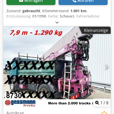
Anfragen
Anrufen
Zustand:
gebraucht
, Kilometerstand:
1.001 km
,
Erstzulassung:
01/1998
, Farbe:
Schwarz
, Fahrerkabine:
Sonstige
, Getriebetyp:
Sonstige
, Baujahr:
1998
,
Ausstattung:
Kran
, Fahrzeugstandort: Bovenden,
Kleinanzeige
absattelbar, Not-Aus, Greifersteuerung, faltbar, 2-Punkt
Abstützung hydr., 3xhydr. Ausschübe Crsdsy Ua A Uepfx Al
Sef Aufbau: absattelbarer Kran Hiab 085-3 Lastdiagramm:
2,1m-3800kg, 3,6m-2300kg, 5,5m-1440kg, 7,4m-1040kg,
9,3m-810kg! ZUBEHÖRANGABEN OHNE GEWÄHR,
Änderungen, Zwischenverkauf und Irrtümer vorbehalten! -
.
1
/
8
Autokran