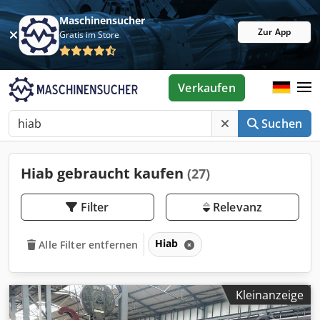
Maschinensucher
Zur App
Gratis im Store
Verkaufen
Suchen
Hiab gebraucht kaufen
(27)
Filter
Relevanz
Hiab
Alle Filter entfernen
Kleinanzeige