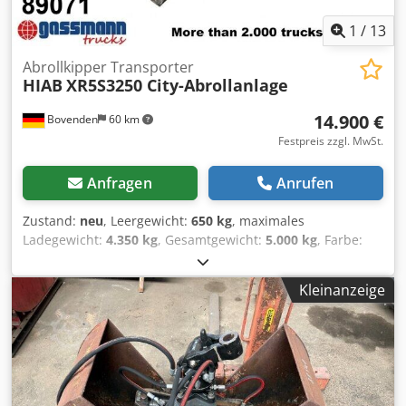
1
/
13
Abrollkipper Transporter
HIAB
XR5S3250 City-Abrollanlage
14.900 €
Bovenden
60 km
Festpreis zzgl. MwSt.
Anfragen
Anrufen
Zustand:
neu
, Leergewicht:
650 kg
, maximales
Ladegewicht:
4.350 kg
, Gesamtgewicht:
5.000 kg
, Farbe:
Schwarz
, Fahrerkabine:
Sonstige
, Getriebetyp:
Sonstige
,
Laderaumlänge:
4.000 mm
, Baujahr:
2023
,
Kleinanzeige
Fahrzeugstandort: Bovenden, DIN-Verriegelung Codpfx Aljx
I Sb Ne Ssrf Aufbau: Hiab Multilift Cityabrollanlage XR 5 S
3250, Container bis 4.000 mm Neuanlage aus
Lagerbestand ( 2023 )! ZUBEHÖRANGABEN OHNE GEWÄHR,
Änderungen, Zwischenverkauf und Irrtümer vorbehalten! -
.