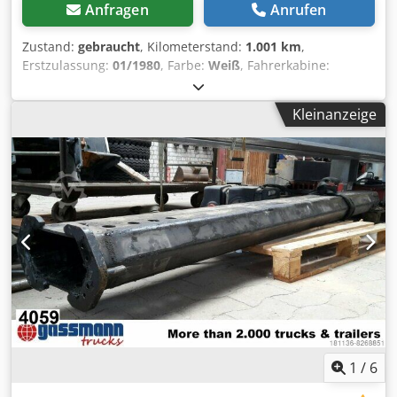
Anfragen
Anrufen
Zustand:
gebraucht
, Kilometerstand:
1.001 km
,
Erstzulassung:
01/1980
, Farbe:
Weiß
, Fahrerkabine:
Sonstige
, Getriebetyp:
Sonstige
, Baujahr:
1980
,
Ausstattung:
Kran, Seilwinde
, Fahrzeugstandort:
Kleinanzeige
Bovenden, faltbar, 2-Punkt Abstützung hydr., 1xhydr.
Ausschub, Seilwinde Crjdpjvcq N Njfx Al Sjf Aufbau:
Heckkran Hiab 650/1 mit Seilwinde Lastdiagramm: 1,7m-
3700kg, 5m-1250kg! ZUBEHÖRANGABEN OHNE GEWÄHR,
Änderungen, Zwischenverkauf und Irrtümer vorbehalten! -
.
1
/
6