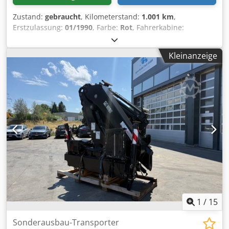
Zustand:
gebraucht
, Kilometerstand:
1.001 km
,
Erstzulassung:
01/1990
, Farbe:
Rot
, Fahrerkabine:
Sonstige
, Getriebetyp:
Sonstige
, Baujahr:
1990
,
Fahrzeugstandort: Bovenden, Crjdpfozczh Tox Al Ssf
Kleinanzeige
Aufbau: Dautel Wechselsystem mit 17t Abrollanlage HIAB
Multilift LV 317 Z mit hydraulischer Verrigelung und
Schub- Knickarm für Container bis 5,5m, passend dazu 3-
Seiten-Kippaufbau mit 4 Stützen gegen Aufpreis von
12.900 EUR ZUBEHÖRANGABEN OHNE GEWÄHR,
Änderungen, Zwischenverkauf und Irrtümer vorbehalten! -
.
1
/
15
Sonderausbau-Transporter