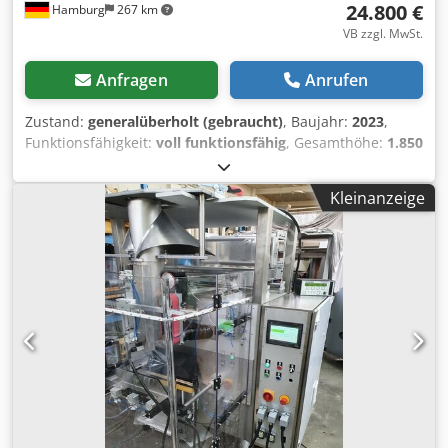
24.800 €
Hamburg
267 km
VB zzgl. MwSt.
Anfragen
Anrufen
Zustand:
generalüberholt (gebraucht)
, Baujahr:
2023
,
Funktionsfähigkeit:
voll funktionsfähig
, Gesamthöhe:
1.850
mm
, Gesamtbreite:
1.400 mm
, Gesamtlänge:
2.000 mm
,
Folienbreite:
600 mm
, Servogesteuerte , hochflexible
Kleinanzeige
Verpackungsmaschine (Volumen bis 10Liter.H=1850mm)
Top Zustand und kann sofort loslegen. Heißsiegelmaschine
für alle Verbund-Folien, auf Wunsch auch dauerbeheizte,
teflonisierte Siegelwerkzeuge für PE -Folien. Beutelbreiten
bis 260(optional 320mm) und Beutellaengen bis 500mm.
Maschine ist in sehr guten Zustand. Neue Steuerung über
Touch-Screen Bedienterminal mit Rezepturverwaltung.
Dcodpfx Alov Dwbberok Wenn gewünscht sind wir gern bei
der Inbetriebnahme behilflich. Wir können außerdem die
Versorgung mit Ersatzteilen langfristig gewährleisten und
Formatsätze etc. für alle Beutelformen liefern. (z.B. Umbau
für Blockbodenbeutel problemlos zu realisieren) Auch in