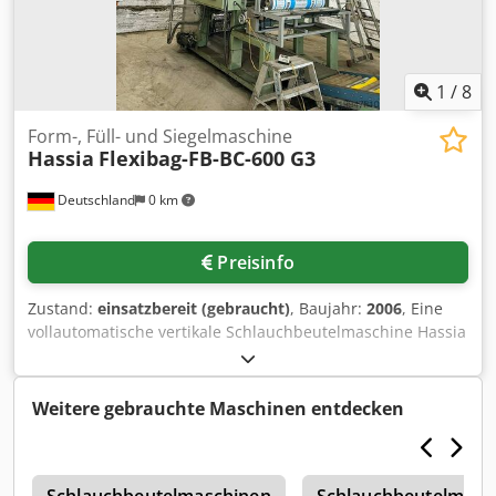
1
/
8
Form-, Füll- und Siegelmaschine
Hassia
Flexibag-FB-BC-600 G3
Deutschland
0 km
Preisinfo
Zustand:
einsatzbereit (gebraucht)
, Baujahr:
2006
, Eine
vollautomatische vertikale Schlauchbeutelmaschine Hassia
steht zur Verfügung. Verpackungsmaterialien:
Laminate/Papierfolien/Monofilme, max. Beutelbreite:
600mm, max. Beutellänge: 1100mm, max. Folienbreite:
Weitere gebrauchte Maschinen entdecken
1240mm, max. Folienrollendurchmesser: 600mm,
Zyklusleistung (Dauerbetrieb): 40 Takte/min,
Heißsiegeltemperatur: 92°C. Eine Besichtigung vor Ort ist
möglich. Dcsdpsxa Elcsfx Alrek