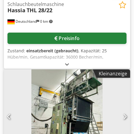
Schlauchbeutelmaschine
Hassia
THL 28/22
Deutschland
0 km
Preisinfo
Zustand:
einsatzbereit (gebraucht)
, Kapazität: 25
Hübe/min, Gesamtkapazität: 36000 Becher/min,
Füllvolumen: Butter/margarine (Hotelportionen): 10g,
geschlagene Produkte: 5g, Formdimensionen X/Y/Z:
Kleinanzeige
40mm/50mm/20mm. Dimensionen X/Y/Z: ca.
5000mm/1500mm/1800mm, Gewicht: ca. 2500kg.
Dokumentation vorhanden. Eine Besichtigung vor Ort ist
möglich. Dcodpfsw Axfdsx Alrsk