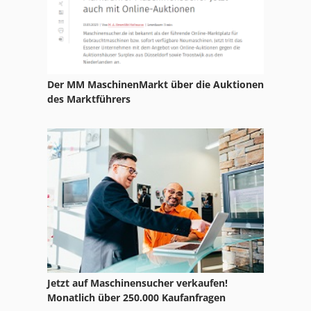
Hatastar Pb 100-2050
Hatz Diesel
Herkules Km 1000 H
Der MM MaschinenMarkt über die Auktionen
Hesse By Lfss Ap 1020/100
des Marktführers
Hesse By Lfss Hp 20
Hesse Ks 12
Hicom 200
Holzma Hpp 200
Hpp 11
Hps
Jetzt auf Maschinensucher verkaufen!
Hq 500
Monatlich über 250.000 Kaufanfragen