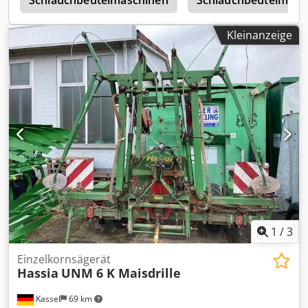
e
Schlauchbeutelmaschinen
Schlauchbeutelmasc
Kleinanzeige
1
/
3
Einzelkornsägerät
Hassia
UNM 6 K Maisdrille
Kassel
69 km