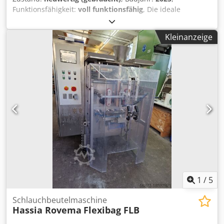
Funktionsfähigkeit:
voll funktionsfähig
, Die ideale
hochflexible Verpackungsmaschine (Volumen bis 60Liter).
Top Zustand und kann sofort loslegen. Impulsschweissung
Kleinanzeige
fuer PE-Folien, auf Wunsch auch Heißsiegelbacken für
OPP-Folien. Beutelbreiten bis 420(optional 550mm) und
Beutellaengen bis 800mm. Maschine ist in sehr guten
Zustand. Steuerung über Touch-Screen Bedienterminal
mit Rezepturverwaltung. Wenn gewünscht sind wir gern
bei der Inbetriebnahme behilflich. Wir können außerdem
die Versorgung mit Ersatzteilen langfristig gewährleisten
und Formatsätze etc für alle Beutelformen liefern. (z.B.
Umbau für Blockbodenbeutel problemlos zu realisieren)
Auch ind Edelstahlausführung verfügbar Dcodpfex I D Tkox
Alrsk
1
/
5
Schlauchbeutelmaschine
Hassia Rovema
Flexibag FLB