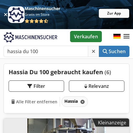
Maschinensucher
Zur App
Gratis im Store
Verkaufen
Suchen
Hassia Du 100 gebraucht kaufen
(6)
Filter
Relevanz
Hassia
Alle Filter entfernen
Kleinanzeige