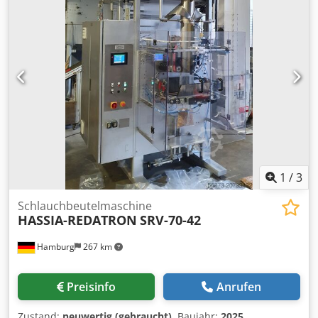
1
/
3
Schlauchbeutelmaschine
HASSIA-REDATRON
SRV-70-42
Hamburg
267 km
Preisinfo
Anrufen
Zustand:
neuwertig (gebraucht)
, Baujahr:
2025
,