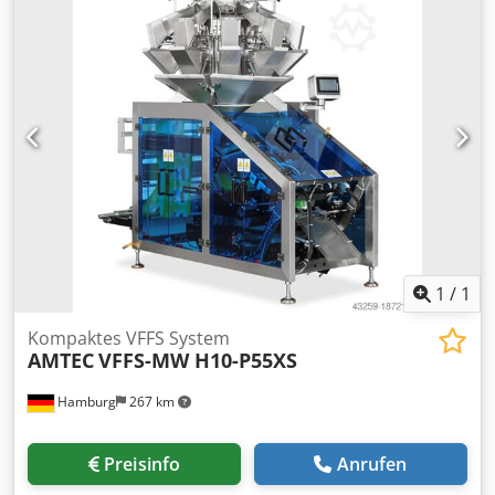
Spannungsversorgung: 220V, 50/60Hz;
Leistungsaufnahme: 4,1kW; benötigte Druckluft: 0,4-
0,8MPa; Druckluftverbrauch: 0,6m³/min; Abmessungen
(LxBxH): 1780*1260*2480 mm; Gewicht: 820kg. Cedpfjv Nm
Unjx Ah Aerf
1
/
1
Kompaktes VFFS System
AMTEC
VFFS-MW H10-P55XS
Hamburg
267 km
Preisinfo
Anrufen