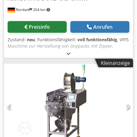
Reinbek
264 km
Preisinfo
Anrufen
Zustand:
neu
, Funktionsfähigkeit:
voll funktionsfähig
, VFFS
Maschine zur Herstellung von Doypacks mit Zipper,
inklusive 4-köpfiger Linearwaage. Ausgestattet mit:
Touchscreen, SPS, Fotosensor (Druckmarkenerkennnung)
Kleinanzeige
für Siegel-/Schneideposition, pneumatische Siegeleinheit
für Endsiegelung, Servomotor für Folienabzug,
Farbbanddrucker für Chargennummer, Datum, MHD.
Spezifikationen VFFS-Maschine: Max. Maschinentaktzahl im
Leerlauf: 35 Takte/Minute; 2 Formsätze für Beutelgröße: ~L
210mm & 300mm, ~B(70-300)mm; Geeignete Folienbreite:
280-720mm; Produktberührende Teile aus AISI304. Crjdpfx
Aev Hpfksh Ajf Spezifikationen Wiegeeinheit: 4 Wiegeköpfe;
Wägebereich: 50-2000g; Wiegebehältervolumen: 3L;
Produktberührende Teile aus AISI304. Neu und mit
Garantie. Sofort lieferbar ab Reinbek.