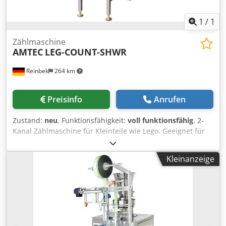
1
/
1
Zählmaschine
AMTEC
LEG-COUNT-SHWR
Reinbek
264 km
Preisinfo
Anrufen
Zustand:
neu
, Funktionsfähigkeit:
voll funktionsfähig
, 2-
Kanal Zählmaschine für Kleinteile wie Lego. Geeignet für
das Zählen von Legosteinen, Bausteinen, Lebensmitteln,
Süßigkeiten und Hardware-Ersatzteilen. Max.
Kleinanzeige
Geschwindigkeit: 30 Packungen/min (1-2 Stk. pro Packung).
Geeignet für Teile ab 2,5 mm (LxBxH). Hauptmerkmale:
Infrarot-Zählsensor, transparente
Materialerkennungsfunktion. Abmessungen:
L640xB1120xH1880mm. Crjdpfsv Hrlgox Ah Ajf