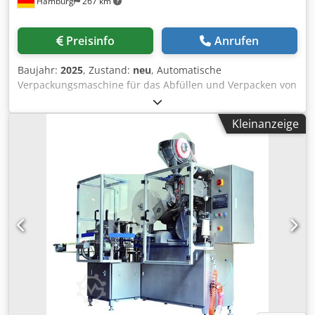
Hamburg
267 km
2,5kW; Maschinenmaße LxBxH: 1688x1330x2205mm;
Gewicht: 1210kg. Credpfx Ahov Nm Sme Ajf
Preisinfo
Anrufen
Baujahr:
2025
, Zustand:
neu
, Automatische
Verpackungsmaschine für das Abfüllen und Verpacken von
Tee in Ein-Kammer-Teebeutel mit anschließendem
Verpacken in 3-Rand Siegelbeutel. Einschließlich
Kleinanzeige
Volumendosierer und Etikettier System für das Anbringen
des Fadens mit Etikett. Etikettierung erfolgt an beiden
Seiten (Etikett-Faden und Faden-Beutel) per Heißsiegelung.
Vorrichtung für gruppierte Beutelausgabe. SPS gesteuert,
Bedienung über Touch-Monitor. - Spezifikationen: max.
Maschinentaktzahl im Leerlauf: 115 Takte pro Minute;
Dosiervolumen: max. 10cm³; Teebeutel Dimensionen LxB:
65x62,5mm; Rollenbreite Teebeutelmaterial: 125mm
(optional 140mm); geeignetes Teebeutelmaterial: 16,5-
21g/m², einseitig heißsiegelfähig; Dimensionen 3-Rand
Siegelbeutel: LxB: 82x75mm; Material 3-Rand Siegelbeutel:
heißsiegelfähige Monofolien oder laminierte Verbundfolie;
Etikett (LxB): 26x24mm; Fadenlänge: 220mm;