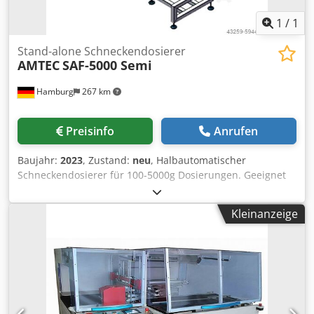
1
/
1
Stand-alone Schneckendosierer
AMTEC
SAF-5000 Semi
Hamburg
267 km
Preisinfo
Anrufen
Baujahr:
2023
, Zustand:
neu
, Halbautomatischer
Schneckendosierer für 100-5000g Dosierungen. Geeignet
für das Dosieren und Abfüllen von pulverartigen
Produkten. Stand-alone Version inklusive
Kleinanzeige
Schneckenförderer und Vorratsbehälter. Inkludiert ist
zudem: Horizontalförderschraube zur Vermeidung von
ungewünschtem Nachrieseln, Staubabfuhrvorbereitung,
PLC Steuerung und Touch-Monitor, Wiegesensor (arbeitet
automatisch bei jeder Dosierung), Beutel-Clip-Mechanik,
Förderschrauben für 500 und 2000g Dosierungen, Deckel
für Schneckenförderer sodass dieser geschlossen ist.