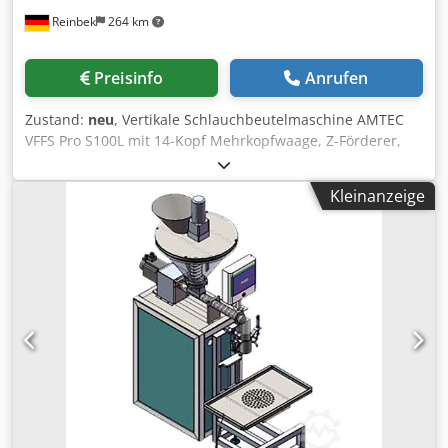
Reinbek
264 km
Preisinfo
Anrufen
Zustand:
neu
, Vertikale Schlauchbeutelmaschine AMTEC
VFFS Pro S100L mit 14-Kopf Mehrkopfwaage, Z-Förderer,
Plattform, Abfuhrfließband und Sammeltisch. Für Beutel
mit L50-300mm (Single-Pulling) und B80-240mm;
Kleinanzeige
Maschinentaktzahl der Verpackungsmaschine im Leerlauf:
max. 100 Takte/Minute, Schweißeinheit mit Servomotor.
Csdpfjv Hxz Isx Ah Aorf Wiegeeinheit mit 14 Wiegeköpfen
mit einem Volumen von je 1,3 Litern. Ausgestattet mit
einem Auffangbehälter zur Erhöhung der
Verpackungsgeschwindigkeit; max. Geschwindigkeit der
Maschine im Leerlauf: 120 Takte/Minute; Wägebereich: 10-
3000g; Genauigkeit +/-0,1-2,0g; produktberührende Teile
aus SUS304. Neu und mit Garantie. Sofort lieferbar ab
Reinbek Weitere Infos auf Nachfrage.