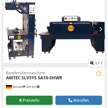
160mm & B~22,5mm; Dosierbereich: 1-100g; Max.
Maschinentaktzahl im Leerlauf: 50 Takte/Minute;
Geeignetes Folienmaterial: Verbundfolie, heißsiegelfähig;
Spannungsversorgung: 220V, 50Hz; Crodpfx Aov Hnzqsh
Asf Leistungsaufnahme: 2kW; Benötigte Druckluft: max.
0,8MPa; Druckluftverbrauch: 2m³/h; Abmessungen:
~L800xB700xH1800mm; Gewicht: ~280kg.
1
/
1
Banderoliermaschine
AMTEC
SLVSYS SA10-SHWR
Reinbek
264 km
Preisinfo
Anrufen