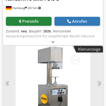
Hamburg
267 km
Preisinfo
Anrufen
Zustand:
neu
, Baujahr:
2026
, Horizontale
Verpackungsmaschine für vorgefertigte Beutel inklusive
Schneckendosierer für pulvriger Produkte und
Linearwaage für Granulate oder Schüttgut.
Kleinanzeige
Schneckendosierer und Linearwaage sind auf beweglichen
Gestellen montiert und können nur im Wechsel betrieben
werden, kein gleichzeitiges Befüllen des Beutels. Geeignet
für vorgefertigte Flachbeutel, Doypacks, Block- bzw.
Flachbodenbeutel. Werkzeuge und Module für spezifische
Beuteleigenschaften wie Zip-/Druckverschluss,
Drehverschluss (Spout), Gusset-Form,
Chargen-/Datumsdrucker, Begasungsmodul sind
integrierbar gegen Aufpreis. 4-Station Version: 1 Station
für Beutelentnahme aus Magazin; 2. Station für Beutel
öffnen; 3. Station für Beutel befüllen; 4 Station für Beutel
horizontal siegeln. Werkzeuge der einzelnen Station sind