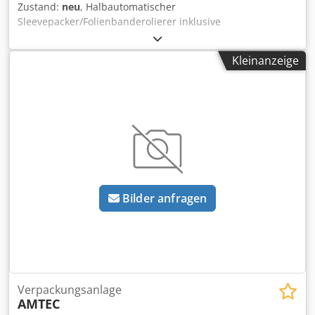
Zustand:
neu
, Halbautomatischer
Sleevepacker/Folienbanderolierer inklusive
Schrumpftunnel für das Verpacken von großen Produkten.
Technische Daten Sleevepacker: Max. Maschinentaktzahl
Kleinanzeige
im Leerlauf: 10 Takte/Minute; Max. Produktmaße (mm):
L500xB300xH330; Breite des Schweißmessers: 700mm;
Crodpfx Asv Hp U Ssh Aef Spannungsversorgung: ~380V,
50Hz; Leistungsaufnahme: 1,5kW; Benötigte Druckluft:
max. 0,6MPa; Druckluftverbrauch: 0,1m³/min;
Abmessungen: L1100xB1100xH2250mm. Technische Daten
Schrumpftunnel: Geeignete Folie: PE- oder PVC-Folie; Max.
geeignete Produktgröße: B450xH350mm;
Durchlaufgeschwindigkeit max. 13m/min;
Bilder anfragen
Spannungsversorgung: ~380V, 50Hz; Leistungsaufnahme:
24kW; Abmessungen: L2570xB850xH1580mm.
Verpackungsanlage
AMTEC