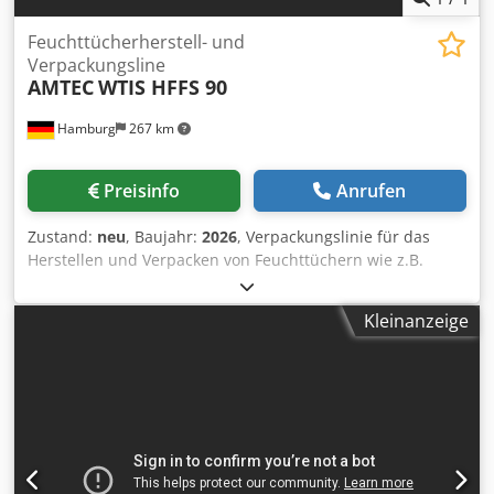
Feuchttücherherstell- und
Verpackungsline
AMTEC
WTIS HFFS 90
Hamburg
267 km
Preisinfo
Anrufen
Zustand:
neu
, Baujahr:
2026
, Verpackungslinie für das
Herstellen und Verpacken von Feuchttüchern wie z.B.
Hygienetücher, Reinigungstücher, Feuchtpflegetücher,
Desinfektionstücher. Der Herstellprozess umfasst dabei
Kleinanzeige
das Abwickeln des Vliesstoffs von der Mutterrolle,
Längsschneiden für eine 2-bahnige Produktionsweise (bis
zum Verpacken), Tränken in Flüssigkeit, Längsfalten in Z-
oder W-Form, Querschneiden (Tuchlänge), 1 x Querfalten,
Stapeln, Weiterführen zu Verpackungseinheit, die die
Folienzufuhr und das Umhüllen der Feuchttücher, das
Loch Stanzen (Tücher-Entnahme) und Platzieren des
Wiederverschluss-Etiketts sowie Beutel