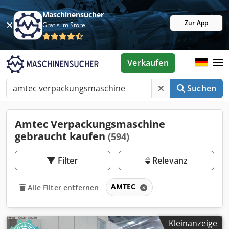
Maschinensucher
Zur App
Gratis im Store
Verkaufen
Suchen
Amtec Verpackungsmaschine
gebraucht kaufen
(594)
Filter
Relevanz
AMTEC
Alle Filter entfernen
Kleinanzeige