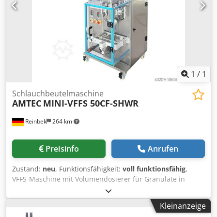
1
/
1
Schlauchbeutelmaschine
AMTEC
MINI-VFFS 50CF-SHWR
Reinbek
264 km
Preisinfo
Anrufen
Zustand:
neu
, Funktionsfähigkeit:
voll funktionsfähig
,
VFFS-Maschine mit Volumendosierer für Granulate in
Schlauchbeutel mit Rückennaht. SPS gesteuert, Bedienung
über Touchscreen, pneumatisch angetriebene
Kleinanzeige
Quersiegelung. Technische Daten: Beutelgröße: L20-