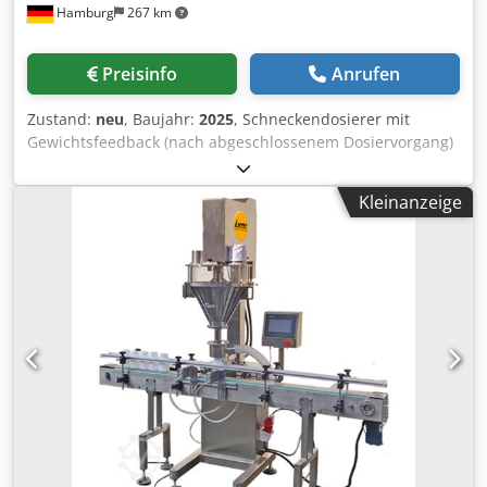
Hamburg
267 km
Preisinfo
Anrufen
Zustand:
neu
, Baujahr:
2025
, Schneckendosierer mit
Gewichtsfeedback (nach abgeschlossenem Dosiervorgang)
per angeschlossener Waage. Automatische Ausführung
mit Gliederbandförderer für den Transport von Dosen,
Kleinanzeige
Gläsern, Behältern. Geeignet zum Dosieren und Abfüllen
pulvriger Produkte in Dosen, Gläser oder andere
Behältnisse. SPS-gesteuert mit Touchscreen für die
Bedienung. Ausgestattet mit Servomotor für die
Dosierschnecke, Füllstandsensor, höhenverstellbarem
Füllkopf, staubdichter Abdeckung. - Spezifikationen:
Dosierbereich: 1-1000g; Genauigkeit (abhängig von Produkt
und Gesamtgewicht): 1-100g max. ±2%, 100-1000g max.
±1%; max. Maschinentaktzahl im Leerlauf: 25
Takte/Minute; Trichtervolumen: 25L (Standard), 35L (auf
Anfrage); Spannungsversorgung: AC220~380V, 3-Phasen;
Leistungsaufnahme: 1,2kW; Abmessungen der Maschine:
L1500xB760xH1850mm; Gewicht: 160kg. Credsw D Elaspfx