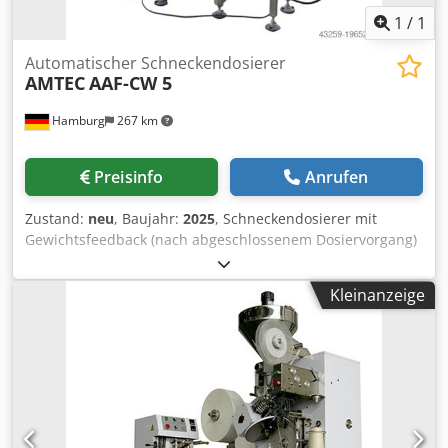
Ah Asf
1
/
1
Automatischer Schneckendosierer
AMTEC
AAF-CW 5
Hamburg
267 km
Preisinfo
Anrufen
Zustand:
neu
, Baujahr:
2025
, Schneckendosierer mit
Gewichtsfeedback (nach abgeschlossenem Dosiervorgang)
per angeschlossener Waage. Automatische Ausführung
mit Gliederbandförderer für den Transport von Dosen,
Kleinanzeige
Gläsern, Behältern. Geeignet zum Dosieren und Abfüllen
pulvriger Produkte in Dosen, Gläser oder andere
Behältnisse. SPS-gesteuert mit Touchscreen für die
Bedienung. Ausgestattet mit Servomotor für die
Dosierschnecke, Füllstandsensor, höhenverstellbarem
Füllkopf, staubdichter Abdeckung. - Spezifikationen:
Dosierbereich: 10-5000g (Wechsel der Dosierschnecke