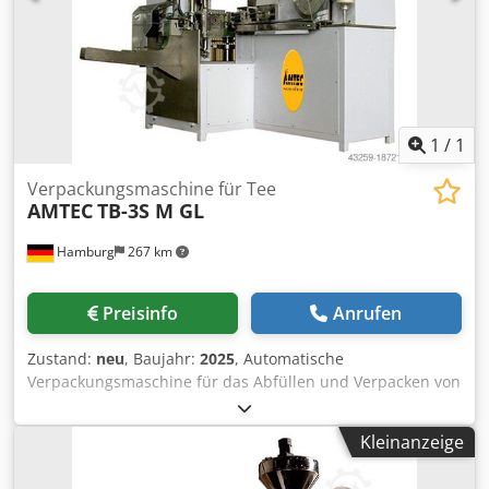
nötig); Genauigkeit (abhängig von Produkt und
Gesamtgewicht): 1-100g max. ±2%, 100-500g max. ±1%,
500g-5000g; max. ±0.5%; max. Maschinentaktzahl im
Leerlauf: 25 Takte/Minute; Trichtervolumen: 50L
(Standard), 75L (auf Anfrage); Spannungsversorgung:
AC220~380V, 3-Phasen; Leistungsaufnahme: 1,6kW;
Abmessungen der Maschine: L2000xB970xH2030mm;
1
/
1
Gewicht: 300kg. Crjdsw D Elgspfx Ah Ajf
Verpackungsmaschine für Tee
AMTEC
TB-3S M GL
Hamburg
267 km
Preisinfo
Anrufen
Zustand:
neu
, Baujahr:
2025
, Automatische
Verpackungsmaschine für das Abfüllen und Verpacken von
Tee in Ein-Kammer-Teebeutel mit anschließendem
Verpacken in 3-Rand Siegelbeutel. Einschließlich
Kleinanzeige
Volumendosierer und Etikettier System für das Anbringen
des Fadens mit Etikett. Etikettier System: In der