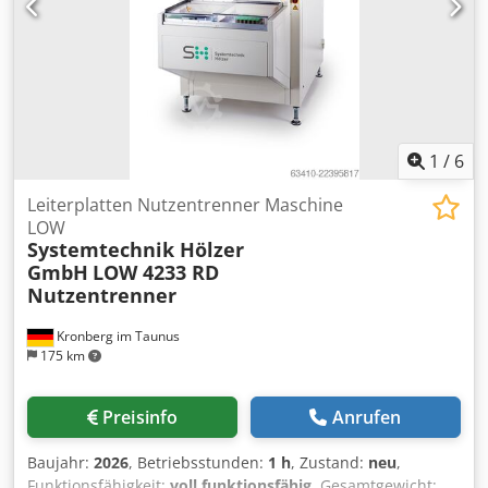
Terminvereinbarung unter Strom besichtigt und getestet
werden. Transport gegen Aufpreis möglich! Die Maschine
wird vor dem Verkauf überprüft. Technische Daten und
Ausstattungen können abweichen. Irrtümer,
Zwischenverkauf und Änderungen vorbehalten. Alle
Angaben ohne Gewähr.
1
/
6
Leiterplatten Nutzentrenner Maschine
LOW
Systemtechnik Hölzer
GmbH
LOW 4233 RD
Nutzentrenner
Kronberg im Taunus
175 km
Preisinfo
Anrufen
Baujahr:
2026
, Betriebsstunden:
1 h
, Zustand:
neu
,
Funktionsfähigkeit:
voll funktionsfähig
, Gesamtgewicht: