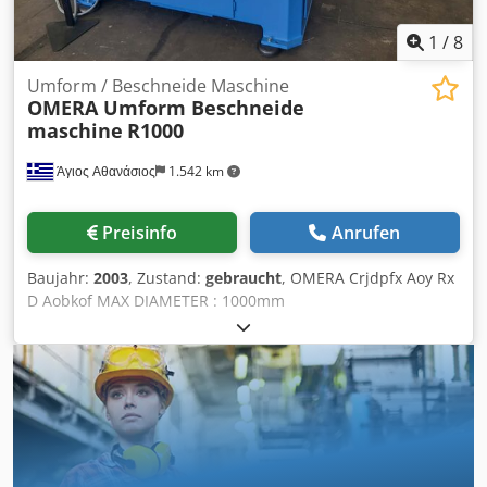
Produkte: - Feinsplitt 1-2mm - Feinsplitt 2-4mm - Splitt 4-
8mm - Fertigmischung Splitt/Sand - Spielsand 0-2mm -
1
/
8
Sand gewaschen 0-4mm Codpfx Aevw Urwsbksrf -
Spielsand mit Aroma - Betonkies 0-16mm - Rundkies 8-
Umform / Beschneide Maschine
OMERA Umform Beschneide
16mm
maschine
R1000
Άγιος Αθανάσιος
1.542 km
Preisinfo
Anrufen
Baujahr:
2003
, Zustand:
gebraucht
, OMERA Crjdpfx Aoy Rx
D Aobkof MAX DIAMETER : 1000mm