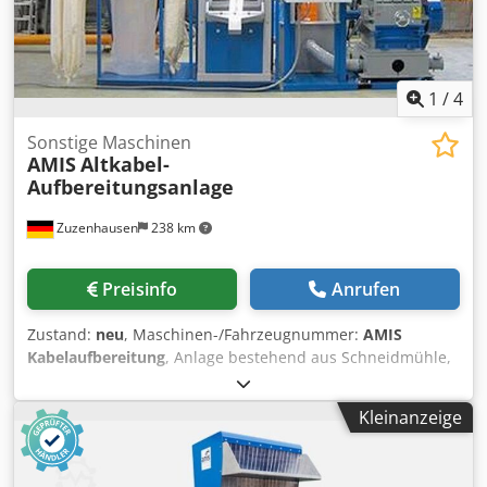
1
/
4
Sonstige Maschinen
AMIS
Altkabel-
Aufbereitungsanlage
Zuzenhausen
238 km
Preisinfo
Anrufen
Zustand:
neu
, Maschinen-/Fahrzeugnummer:
AMIS
Kabelaufbereitung
, Anlage bestehend aus Schneidmühle,
Sortiertisch zur Trennung von frei- gelegtem Kunststoff-
und Kupfer-granulat, Absauganlage und Schaltschrank.
Kleinanzeige
Jeweils als transportable Elemente auf Grundplatten fertig
vormontiert. Crodpfx Asyr Ti Uebkof Vorteile der
Kompaktanlage: niedrige Bauhöhe, geringer Platzbedarf,