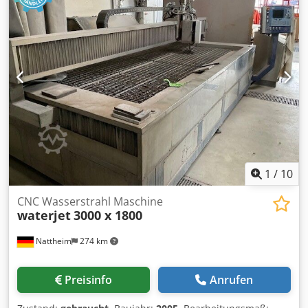
1
/
10
CNC Wasserstrahl Maschine
waterjet
3000 x 1800
Nattheim
274 km
Preisinfo
Anrufen