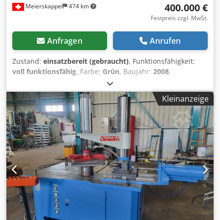
400.000 €
Meierskappel
474 km
Festpreis zzgl. MwSt.
Anfragen
Anrufen
Zustand:
einsatzbereit (gebraucht)
, Funktionsfähigkeit:
voll funktionsfähig
, Farbe:
Grün
, Baujahr:
2008
,
Betriebsstunden:
1.000 h
, Die Maschine wird komplett
inklusive Gurtförderer, Uschlaggerät, Abfüllanlage sowie
Kleinanzeige
RC Sackpalletierung verkauft. Bestehend aus:
Umschlaggerät Bakomat 4B, 10m3 Mulde, Förderrinne Typ
FR 600 x1650, Gurtföderer BTL 500x42,525 Jg 2005,
Gurtförderer BTL500 /2/24-5.5m Jg 2005 Banddosierwaage
Chrotec Vertikale Schlauchbeutelmaschine Binder und Co,
MK-X, 400 Säcke/h bei 25kg Säcken, ca. 13000
Betriebsstunden, Jg. 2005 Gleitförderband PD 2455/600 RC
Roboterzelle, Hersteller Packmann d.o.o, Jg 2005, Roboter
Kuka KR200 2E komplett, Roboter Jg. 2000, Betriebsstunde
ca. 5000h Wickelmaschine Plator LCN Sämtliche
vorhandene Pläne zu Abmessungen und weiteren
Informationen sind im beiliegenden PDF Produzierte