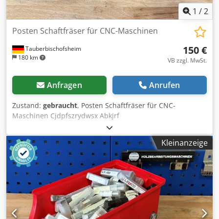
1
/
2
Posten Schaftfräser für CNC-Maschinen
150 €
Tauberbischofsheim
180 km
VB zzgl. MwSt.
Anfragen
Anrufen
Zustand:
gebraucht
, Posten Schaftfräser für CNC-
Maschinen Cjdpfszrydwsx Abkjrf
Kleinanzeige