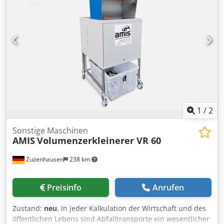
Reinigungs- und wartungsfreundliche Anordnung der
Komponenten, kurze Montagezeit und nicht zuletzt der
günstige Preis.
1
/
2
Sonstige Maschinen
AMIS
Volumenzerkleinerer VR 60
Zuzenhausen
238 km
Preisinfo
Anrufen
Zustand:
neu
, In jeder Kalkulation der Wirtschaft und des
öffentlichen Lebens sind Abfalltransporte ein wesentlicher