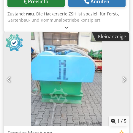
Preisinfo
Anrufen
Zustand:
neu
, Die Hackerserie ZSH ist speziell für Forst-,
Gartenbau- und Kommunalbetriebe konzipiert.
Hauptsächlich werden diese Hacker zur
Volumenreduzierung von Baum- und Strauchschnitt sowie
Kleinanzeige
von kleineren Stammdurchmessern eingesetzt. Die
produzierten Hackschnitzel sind zur Verbrennung in
Hackschnitzelheizungen mit Schneckenförderern oder
auch als Vorstufe bei der Pelletherstellung geeignet. Die
Maschinen sind robust, zuverlässig, einfach in der
Bedienung, leistungsstark und produzieren Hackschnitzel
von gleichbleibender Qualität und gleichmäßiger Größe.
Crjdpeyr Tkfsfx Abkef Sonstiges Günstige Lösung für die
Produktion von Hackschnitzel l Kompakte Bauweise l
Benutzerfreundlich l Geringer Energiebedarf
1
/
5