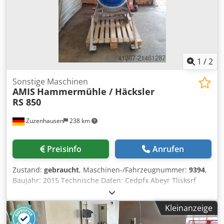
1
/
2
Sonstige Maschinen
AMIS
Hammermühle / Häcksler
RS 850
Zuzenhausen
238 km
Preisinfo
Anrufen
Zustand:
gebraucht
, Maschinen-/Fahrzeugnummer:
9394
,
Baujahr: 2015 Technische Daten: Cedpfx Abeyr Tlisksrf
Hauptabmessungen Länge/Höhe/Breite 1430/1730/780 mm
Durchmesser Ausgabeöffnung 102 mm Anzahl Messer und
Kleinanzeige
Klingen 3+1+9 Antrieb: 22 kW Gesamtgewicht der
Maschine ca. 400 kg Mögliche Sieblochungen Ø 4-25 mm