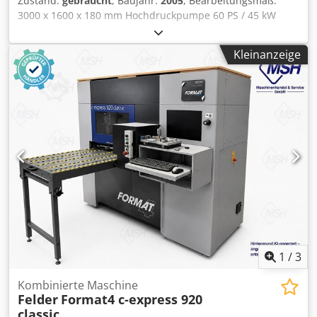
Zustand:
gebraucht
, Baujahr:
2005
, Bearbeitungsmaß:
3000 x 1600 x 180 mm Hochdruckpumpe 60 PS / 45 kW
Modell E-60 Arbeitsdruck 4.130 BAR Wasserverbrauch 4,69
Liter /min. Software Watercad-CAM Automatische
Kleinanzeige
Schnittoptimierung Credpfsxgfbqox Abkjf Lagerort: Kunde
1
/
3
Kombinierte Maschine
Felder
Format4 c-express 920
classic