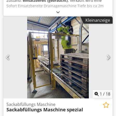
Zustand:
einsatzbereit (gebraucht)
, Verkauft wird eine
Sofort Einsatzbereite Drainagemaschine Tiefe bis ca 2m
möglich Laufwerk hat noch mindestens 80%
Lasersteuerung Moba vorgerüstet aber nicht dabei Verkauf
Kleinanzeige
nur da Neuanschaffung Keine Technischen Mängel .
Cedpjzkvd Defx Abkorf
1
/
18
Sackabfüllungs Maschine
Sackabfüllungs Maschine
spezial