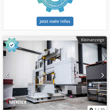
einmal Excalibur 6 (601 DE, Baujahr ca. 2011). Zusammen
ergeben sie eine abgestufte Profilbearbeitungs-Linie (bis
1.200 mm und bis 610 mm). JEDE MASCHINE EINZELN
ODER IM PAKET VERFUEGBAR. ZUSTAND & UEBERHOLUNG
Jetzt mehr Infos
(alle drei Anlagen) Alle drei Maschinen wurden durch
zertifizierten Techniker ueberholt und geprueft,
betriebsbereit. - Der konkrete Ueberholungsumfang
variiert je Anlage und wird bei ernsthaftem Interesse
Kleinanzeige
individuell offengelegt. - Besichtigung nach Absprache
moeglich (Anlagen aufbereitet - keine Vorfuehrung unter
Strom). === MASCHINE 1 + 2: FICEP EXCALIBUR 12 / 1201 DE
/ BAUJAHR 2013 === Zwei baugleiche Anlagen,
Seriennummern 33900 und 34062. CNC-Einspindel-
Profilbohranlage nach dem Fahrsaeulenprinzip. Der
fahrende Bohrkopf mit Direktantrieb uebernimmt Bohren,
Senken, Gewindeschneiden, Fraesen und Anreissen in
einem Durchlauf. - Profilquerschnitt: max. 1.200 x 800 mm,
min. 50 x 50 mm | Profillaenge bis 12 m | CE -
Profilformen: I-Traeger, U-Profile, Winkelstahl, Flachstahl,
Quadrat-/Rechteckhohlprofile - Bohrkopf: 1, Direktantrieb,
19 kW | 180-4.000 U/min | max. Bohr-Durchmesser 28 mm
1
/
20