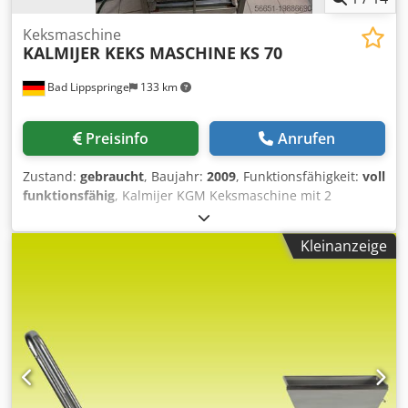
Keksmaschine
KALMIJER KEKS MASCHINE
KS 70
Bad Lippspringe
133 km
Preisinfo
Anrufen
Zustand:
gebraucht
, Baujahr:
2009
, Funktionsfähigkeit:
voll
funktionsfähig
, Kalmijer KGM Keksmaschine mit 2
Kekswalzen Spekulatius, und Kipfel mit 10 Backbleche . Die
Maschine ist Überholt Untergestell aus Edelstahl auf
Kleinanzeige
Rollen mit Heitzung für die Walzen Blechbreite 25 cm
Länge 1 m und 80 cm und 60 cm 16Ah Anschluss Crjdpsw
T Rxcefx Abkjf bei weiteren Fragen bitte melden
Viellendank im voraus!