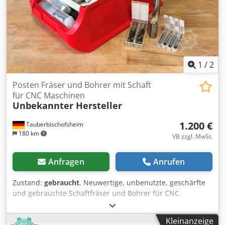
1
/
2
Posten Fräser und Bohrer mit Schaft
für CNC Maschinen
Unbekannter Hersteller
1.200 €
Tauberbischofsheim
180 km
VB zzgl. MwSt.
Anfragen
Anrufen
Zustand:
gebraucht
, Neuwertige, unbenutzte, geschärfte
und gebrauchte Schaftfräser und Bohrer für CNC
Maschinen wie bespielhaft abgebildet. Codezrybpjpfx
Abksrf Technische Daten: - Länge: Diverse - Durchmesser:
Kleinanzeige
Diverse - Schaft: Diverse - Gewicht: 12 kg - Anwendung: