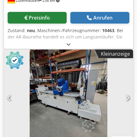
Zuzenhausen
238 km
man die Barcodes der PET-Flaschen unkenntlich machen
und somit eine riesige Volumenreduzierung erreichen.
Zerkleinerte Flaschen könnte man nun in einem
Preisinfo
Anrufen
Großcontainer sammeln und müsste sie demnach nicht
täglich in den Rücknahmestellen abholen. Die sich vertikal
Zustand:
neu
, Maschinen-/Fahrzeugnummer:
10463
, Bei
bewegenden verschleißfreien Messer des Shredders
der AR-Baureihe handelt es sich um Langsamläufer. Sie
sorgen für einen geräuscharmen und verstopfungsfreien
sind mit 2, 4, 6 oder 8 Schneckenwellen erhältlich. Die
Arbeitsprozess. ALLE VORTEILE AUF EINEN BLICK
Maschinen sind so konstruiert, dass jede
Rotationsfreier Shredder Keine Materialaufwicklung durch
Kleinanzeige
Schneckeneinheit unabhängig und separat im Chassis
nicht rotierende Messer Automatischer Einzug durch die
montiert ist. Schneckenzerkleinerer sind für die
Bewegung der Messer Durch automatisch reversierende
Zerkleinerung von brüchigen Materialien (Holz, Papier,
Messer in V-Form wird ein Verklemmen bzw. Festfahren
Gips, Mineralwolle etc.) ausgelegt. Die Maschinen sind
verhindert Crsdpfx Abeyr I H Ueksf Schneller
weitestgehend unempfindlich gegen Störstoffe wie Glas,
Komponentenwechsel durch Baukastensystem Intelligente
Eisenteile, Steine etc. Codpfxsyr Ti Is Abkorf Optimal
Steuerung durch kompaktes Logiksystem (SPS)
geeignet ist die AR-Baureihe zum Einsatz als
Einknopfbedienung Auswurf des Materials optional auch
Ballenauflöser für z.B. PET-Flaschenballen.
über Transportband möglich Shreddermodul ist auch
integrierbar in bestehende Anlagen Geringer
Messerverschleiß bzw. Wartungskosten durch hoch
abriebfesten Stahl mit einer Nennhärte von 600 HBW VR60
IM DETAIL Abmessungen: 90 cm x 70 cm x 85 cm Gewicht:
ca. 190 kg Leistungsaufnahme: 3 kW Anschlusswert: 400 V