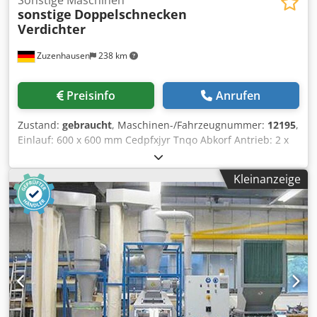
Sonstige Maschinen
sonstige
Doppelschnecken
Verdichter
Zuzenhausen
238 km
Preisinfo
Anrufen
Zustand:
gebraucht
, Maschinen-/Fahrzeugnummer:
12195
,
Einlauf: 600 x 600 mm Cedpfxjyr Tnqo Abkorf Antrieb: 2 x
37 kW
Kleinanzeige