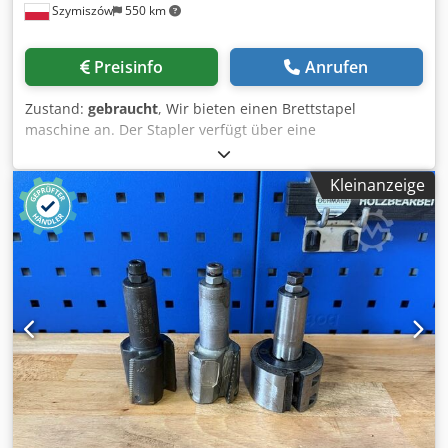
Szymiszów
550 km
Preisinfo
Anrufen
Zustand:
gebraucht
, Wir bieten einen Brettstapel
maschine an. Der Stapler verfügt über eine
Trennvorrichtung und einen angetriebenen Rollentisch für
vorgefertigte Verpackungen. Mehr als die Hälfte der Breite
Kleinanzeige
ist neuwertig, da ausschließlich 120 cm breite bretter
gestapelt wurden. Credpfx Aboyh U I Iekjf
Maschinenbreite: 4,30 m Maschinenlänge: 7,50 m Die
gesamte Anlage entspricht den Abbildungen.