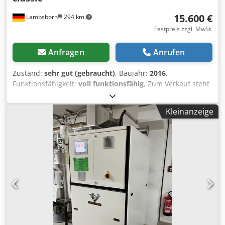
15.600 €
Lambsborn
294 km
Festpreis zzgl. MwSt.
Anfragen
Anrufen
Zustand:
sehr gut (gebraucht)
, Baujahr:
2016
,
Funktionsfähigkeit:
voll funktionsfähig
, Zum Verkauf steht
ein Format4 c-express 920 classic CNC-Bohr- und
Dübelbearbeitungszentrum aus dem Hause Felder. Die
Kleinanzeige
Maschine eignet sich hervorragend für die rationelle
Bearbeitung von Korpus- und Möbelelementen. Sie
ermöglicht präzise Bohr-, Fräs- und Dübelbearbeitungen
und ist insbesondere für Schreinereien, Tischlereien und
den Möbelbau ausgelegt. Durch die kompakte Bauweise
und die leistungsfähige CNC-Steuerung eignet sich das
Bearbeitungszentrum ideal für die wirtschaftliche
Einzelteil- und Serienfertigung. Die Maschine befindet sich
in einem gepflegten gebrauchten Zustand und kann nach
Terminvereinbarung unter Strom besichtigt und getestet
werden. Technische Daten Fabrikat: Format4 (Felder