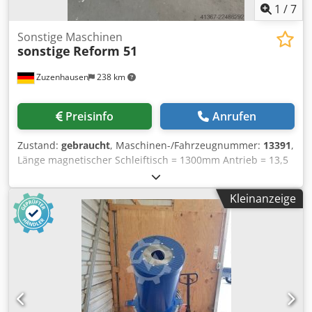
1
/
7
Dreiphasenwechselstrom
Sonstige Maschinen
sonstige
Reform 51
Zuzenhausen
238 km
Preisinfo
Anrufen
Zustand:
gebraucht
, Maschinen-/Fahrzeugnummer:
13391
,
Länge magnetischer Schleiftisch = 1300mm Antrieb = 13,5
kW Magnetischer Tisch schwenkbar ideal zum
Nachschleifen von Rotor und Statormessern
Kleinanzeige
Wasserreinigung mit Filtertuch Crsdjzrikyspfx Abkof