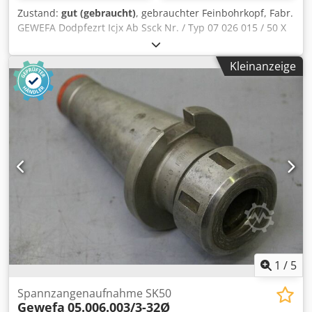
Zustand:
gut (gebraucht)
, gebrauchter Feinbohrkopf, Fabr.
GEWEFA Dodpfezrt Icjx Ab Ssck Nr. / Typ 07 026 015 / 50 X
160 --- und --- Nr. / Typ 07 026 012 / 40 X 160
Kleinanzeige
1
/
5
Spannzangenaufnahme SK50
Gewefa
05.006.003/3-32Ø