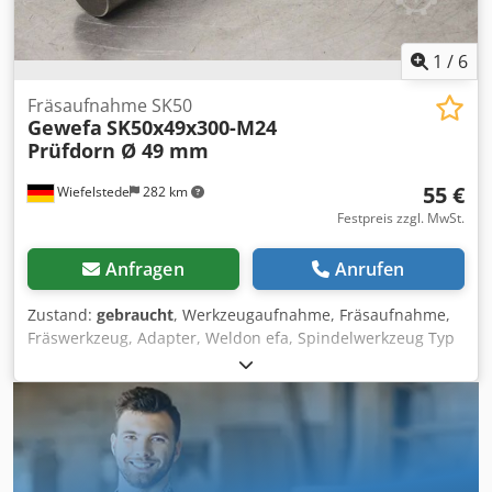
1
/
6
Fräsaufnahme SK50
Gewefa
SK50x49x300-M24
Prüfdorn Ø 49 mm
55 €
Wiefelstede
282 km
Festpreis zzgl. MwSt.
Anfragen
Anrufen
Zustand:
gebraucht
, Werkzeugaufnahme, Fräsaufnahme,
Fräswerkzeug, Adapter, Weldon efa, Spindelwerkzeug Typ
SK50x49x300-M24 -Aufnahme: SK50/ Ø 29 x 300 mm -
Abmessung ges.: Ø 98 x 440 mm -Gewicht: 7,0 kg Dcodpfx
Abjgkw Iys Sok