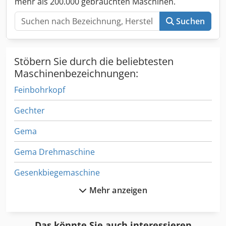
mehr als 200.000 gebrauchten Maschinen.
Rundlaufgenauigkeit und Werkzeugstabilität .
Originalprodukt aus Deutschland – keine China-Kopie .
Suchen
Ideal für die Serienproduktion und präzise Bearbeitung .
Sofort einsatzbereit. Preis gilt pro Stück.
Stöbern Sie durch die beliebtesten
Maschinenbezeichnungen:
Feinbohrkopf
Gechter
Gema
Gema Drehmaschine
Gesenkbiegemaschine
Mehr anzeigen
Gewema
Gewindeschneida
Das könnte Sie auch interessieren