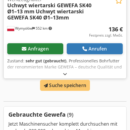
Uchwyt wiertarski GEWEFA SK40
Ø1–13 mm
Uchwyt wiertarski
GEWEFA SK40 Ø1–13mm
136 €
Wymysłów
552 km
Festpreis zzgl. MwSt.
Anfragen
Anrufen
Zustand:
sehr gut (gebraucht)
, Professionelles Bohrfutter
der renommierten Marke GEWEFA – deutsche Qualität und
Präzision in der Ausführung. Geeignet zur Aufnahme von
Bohrern und Bearbeitungswerkzeugen in CNC-
Suche speichern
Fräsmaschinen, Bearbeitungszentren sowie klassischen
Maschinen mit SK40 DIN 69871 Aufnahme. 📌 Technische
Spezifikation: . Hersteller: GEWEFA – Made in Germany .
Typ: SK40 × Ø1–16 mm . Katalognummer: 28.05.046.001 /
28.05.046.002 . Kegel: SK40 DIN 69871 AD/B .
Gebrauchte Gewefa
(9)
Spannbereich: Ø1 – 13 mm Dcedpsxizbfjfx Ab Sek .
Baujahr: 2007 . Zustand: gebraucht, sehr gut – technisch
Jetzt Maschinensucher komplett durchsuchen mit
einwandfrei ✅ Vorteile: . Präzise Ausführung – hohe