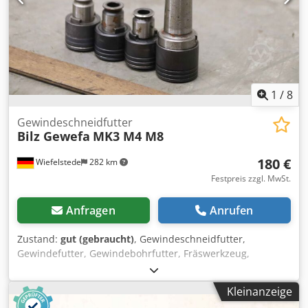
1
/
8
Gewindeschneidfutter
Bilz Gewefa
MK3 M4 M8
180 €
Wiefelstede
282 km
Festpreis zzgl. MwSt.
Anfragen
Anrufen
Zustand:
gut (gebraucht)
, Gewindeschneidfutter,
Gewindefutter, Gewindebohrfutter, Fräswerkzeug,
Gewindeschneidapparat, Gewindeschneid-
Schnellwechselfutter -Hersteller: Bilz/Gewefa,
Kleinanzeige
Gewindeschneid-Schnellwechselfutter MK3 Dodpfx