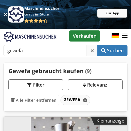
Maschinensucher
Zur App
Gratis im Store
Verkaufen
Suchen
Gewefa gebraucht kaufen
(9)
Filter
Relevanz
GEWEFA
Alle Filter entfernen
Kleinanzeige