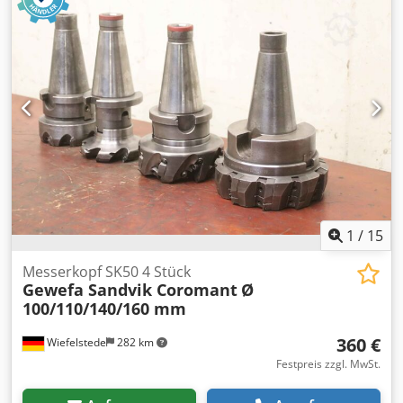
Aophupfeb Sock -Aufnahme: Typ Bilz WFLK 115 MK 3 -Typ:
Gewefa 05.056.104 M4xØ4.5xØ3.4 -Typ: Bilz WES 1 B 8x6,2
M 8 -Typ: Bilz WES 1 B KP 6x4,9 M 8 -Abmessung ges.:
140/36/H140 mm -Gewicht: 0,9 kg
1
/
15
Messerkopf SK50 4 Stück
Gewefa Sandvik Coromant
Ø
100/110/140/160 mm
360 €
Wiefelstede
282 km
Festpreis zzgl. MwSt.