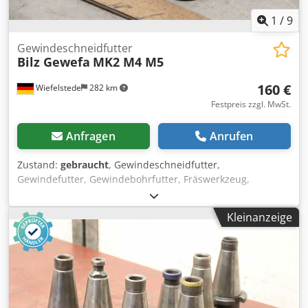
1
/
9
Gewindeschneidfutter
Bilz Gewefa
MK2 M4 M5
160 €
Wiefelstede
282 km
Festpreis zzgl. MwSt.
Anfragen
Anrufen
Zustand:
gebraucht
, Gewindeschneidfutter,
Gewindefutter, Gewindebohrfutter, Fräswerkzeug,
Gewindeschneidapparat, Gewindeschneid-
Schnellwechselfutter Dcsdpfxophupuo Ab Sek -Hersteller:
Kleinanzeige
Bilz/Gewefa, Gewindeschneid-Schnellwechselfutter MK2 -
Aufnahme: Typ Bilz WFLK 115 MK 2 -Typ: Gewefa
05.056.104 M4xØ4.5xØ3.4 -Typ: Bilz WES 1 BK 4,5x3,4 M 4 -
Typ: Bilz WES 1 B 3,5x2,7 M 5 -Abmessung ges.:
140/35/H120 mm -Gewicht: 0,7 kg