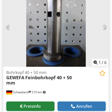
1
/
6
Bohrkopf 40 + 50 mm
GEWEFA
Feinbohrkopf 40 + 50
mm
Schwabach
210 km
Preisinfo
Anrufen