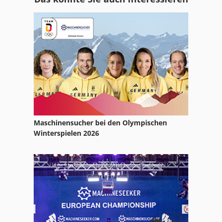
Gewindewirbelgerät
Gewindewirbelmaschine
Gwf
Komet
Petewe
Wabeco
Maschinensucher bei den Olympischen
Wechselscherengerüst
Winterspielen 2026
Wedevag
Wego
Weibert
Weibert Kombimaschine