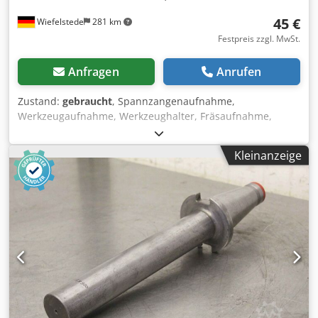
45 €
Wiefelstede
281 km
Festpreis zzgl. MwSt.
Anfragen
Anrufen
Zustand:
gebraucht
, Spannzangenaufnahme,
Werkzeugaufnahme, Werkzeughalter, Fräsaufnahme,
Fräswerkzeug -Aufnahme: SK50 -ohne Spannhülsen
Dodpfx Aec U Tz Rjb Seck -Hersteller: Gewefa -Typ:
Kleinanzeige
05.006.003/3-32Ø -Gewicht: 3,4 kg