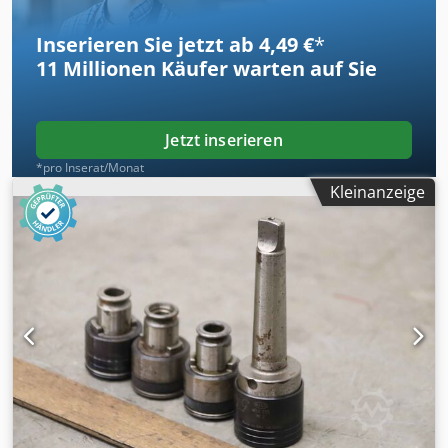
Inserieren Sie jetzt ab 4,49 €
*
11 Millionen
Käufer warten auf Sie
Jetzt inserieren
*pro Inserat/Monat
Kleinanzeige