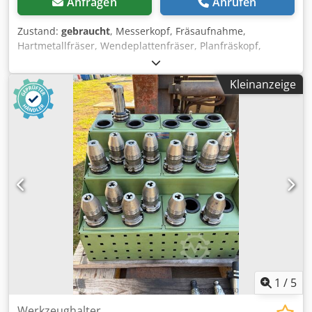
Anfragen
Anrufen
Zustand:
gebraucht
, Messerkopf, Fräsaufnahme,
Hartmetallfräser, Wendeplattenfräser, Planfräskopf,
Fräskopf, Messerkopf-Aufsteckfräser, Planfräser, Eckfräser
-Hersteller: Gewefa Sandvik Coromant, Planfräser
Kleinanzeige
Messerkopf 4 Stück -Typ: Ø 100/110/140/160 mm
verschiedene Ausführungen, siehe Fotos -Aufnahme:
SK50x40x40 -Abgabe/Preis: komplett Dedpfx Aeu Uwv Iob
Sjck -Transportabmessung. 280/270/H230 mm -Gewicht:
31,7 kg
1
/
5
Werkzeughalter