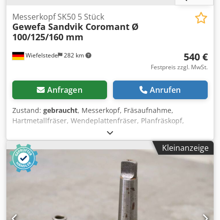
Messerkopf SK50 5 Stück
Gewefa Sandvik Coromant
Ø
100/125/160 mm
540 €
Wiefelstede
282 km
Festpreis zzgl. MwSt.
Anfragen
Anrufen
Zustand:
gebraucht
, Messerkopf, Fräsaufnahme,
Hartmetallfräser, Wendeplattenfräser, Planfräskopf,
Fräskopf, Messerkopf-Aufsteckfräser, Planfräser, Eckfräser
-Hersteller: Gewefa Sandvik Coromant, Planfräser
Kleinanzeige
Messerkopf 5 Stück -Typ: 1x Ø100 / 2x Ø125 / 2x Ø160 mm
verschiedene Ausführungen, siehe Fotos Dcsdpfou
Uwwxox Ab Sek -Aufnahme: SK50x40x40 -Abgabe/Preis:
komplett -Transportabmessung. 280/270/H230 mm -
Gewicht: 40 kg