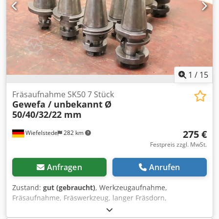
1
/
15
Fräsaufnahme SK50 7 Stück
Gewefa / unbekannt
Ø
50/40/32/22 mm
275 €
Wiefelstede
282 km
Festpreis zzgl. MwSt.
Anfragen
Anrufen
Zustand:
gut (gebraucht)
, Werkzeugaufnahme,
Fräsaufnahme, Fräswerkzeug, langer Fräsdorn,
Aufsteckhalter, Messerkopfaufnahme, Messerkopf-
Aufnahme Dcedpfxjxdk Abe Ab Sok -Fräsaufnahme: Typ