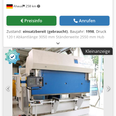
Biegefolgeberechnung * Produktprogrammierung und
Ahaus
258 km
Darstellung in wirklicher Größe * USB Schnittstelle - CNC
gesteuerte Achsen : Y1 - Y2 - X - R - CNC elektro-
motorischer Hinteranschlag (X Achse) * auf
Preisinfo
Anrufen
Kugelumlaufspindeln * Verfahrweg .. 500 mm *
Verfahrgeschwindigkeit .. 500 mm/s * mit 2x manuell
Zustand:
einsatzbereit (gebraucht)
, Baujahr:
1998
, Druck
verstellbaren Anschlagfinger - CNC elektro-motorische
120 t Abkantlänge 3050 mm Ständerweite 2550 mm Hub
Höhenverstellung (R Achse) * Verfahrweg .. 250 mm *
der Oberwange 155 mm Ausladung 350 mm
Verfahrgeschwindigkeit .. 350 mm/s - AMADA/PROMECAM
Zustellgeschwindigkeit 100 mm/sec Arbeitsgeschwindigkeit
Oberwerkzeugaufnahme * inklusive Klemmbacken mit
Kleinanzeige
9.0 mm/sec Rückzugsgeschwindigkeit 77.0 mm/sec
Oberkeilbombierung * 1x ROLLERI geteilter Satz 60°
Steuerung "P 40" Arbeitshöhe 878 mm Tischbreite 104 mm
Oberwerkzeug - AMADA/PROMECAM
Ölinhalt 150 l Gesamtleistungsbedarf 11.0 kW Gewicht
Unterwerkzeugaufnahme * inklusive 1x Matrizenschuh "C
7550 kg Abmessung L-B-H 3550 x 2150 x 2600 mm - im
1050-R" * 1x AMADA 1-V Matrize 85° -
überprüften Zustand - Maschinenvideo - ?v=bUaEa_nHZ6E
Sicherheitseinrichtung hinten (Tür inkl.
Chsdox Ni Ebepfx Aikoa Ausstattung: - NC elektro-
Sicherheitsschalter) - BOSCH/HOERBIGER Hydraulik-
hydraulische Gesenkbiegepressen - mit NEUER ELGO NC
Komponenten - SIEMENS Elektro-Komponenten - FIESSLER
Steuerungseinheit "P40" * Neupreis ca. 4.000 Euro *
AKAS Laserschutzeinrichtung vor der Maschine - 2x
Ansteuerung / Verfahren vom Hinteranschlag - X Achse
vordere Auflegearme mit SLIDING-System (HIWIN
(Soll/Ist Eingabe) * Ansteuerung / Verfahren der
Gleitlager) - 1x freibewegliche Doppelfußbedienung - CE-
Tiefeneinstellung - Y Achsen (Soll/Ist Eingabe) *
Zeichen / Konformitätserklärung - Bedienungsanleitung
Tippbetrieb für X Achse + Y Achsen auch möglich -
inkl. Schalt- & Hydraulikplan