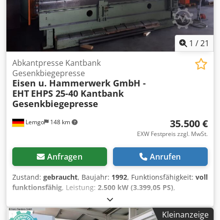
1
/
21
Abkantpresse Kantbank
Gesenkbiegepresse
Eisen u. Hammerwerk GmbH -
EHT
EHPS 25-40 Kantbank
Gesenkbiegepresse
35.500 €
Lemgo
148 km
EXW Festpreis zzgl. MwSt.
Anfragen
Anrufen
Zustand:
gebraucht
, Baujahr:
1992
, Funktionsfähigkeit:
voll
funktionsfähig
, Leistung:
2.500 kW (3.399,05 PS)
,
Eingangsspannung:
380 V
, Eingangsstrom:
53 A
,
Eingangsfrequenz:
50 Hz
, Art des Eingangsstroms:
Kleinanzeige
Drehstrom
, Presskraft:
250 t
, Tischlänge:
4.050 mm
, Jahr