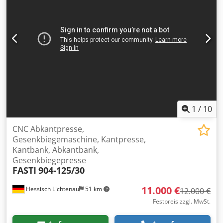
1
/
10
CNC Abkantpresse,
Gesenkbiegemaschine, Kantpresse,
Kantbank, Abkantbank,
Gesenkbiegepresse
FASTI
904-125/30
11.000 €
Hessisch Lichtenau
51 km
12.000 €
Festpreis zzgl. MwSt.