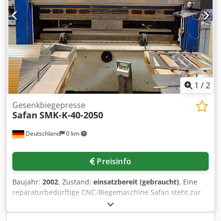
Bedienungsanleitung vorhanden
1
/
2
Gesenkbiegepresse
Safan
SMK-K-40-2050
Deutschland
0 km
Preisinfo
Baujahr:
2002
, Zustand:
einsatzbereit (gebraucht)
, Eine
reparaturbedürftige CNC-Biegemaschine Safan steht zur
Verfügung. Arbeitsbreite: 2050mm, Presskraft: 400kN,
Stößelhub: 180mm, Einbauhöhe: 450mm,