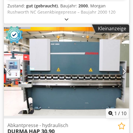
Zustand:
gut (gebraucht)
, Baujahr:
2000
, Morgan
Rushworth NC Gesenkbiegepresse – Baujahr 2000 120
Tonnen x 4000 mm. NC Hinteranschlag.
Sicherheitsvorrichtungen. Ober- und Unterwerkzeuge
Kleinanzeige
sowie Werkzeughalter. Chjdpfjxau Elex Aiksa
1
/
10
Abkantpresse - hydraulisch
DURMA
HAP 30.90