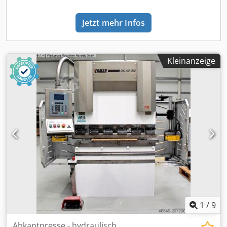
Flexibilität bei den Kantlängen ermöglicht. Sie verfügt über
zahlreiche Funktionen, die eine einfache und sichere
Jetzt mehr Infos
Bedienung gewährleisten. Das robuste Maschinenkonzept
in Verbindung mit der präzisen CNC- Steuerung sorgt für
eine langlebige und zuverlässige Leistung. Darüber hinaus
bietet die Maschine eine Vielzahl von Erweiterungs- und
Kleinanzeige
Ausstattungsmöglichkeiten, um sie individuell an Ihre
Bedürfnisse anzupassen. Die CNC Grafiksteuerung DELEM
DA ermöglicht eine bequeme Bedienung über
Touchscreens und bietet ein umfassendes
Sicherheitspaket. Die Maschine kann einfach über einen
LCD-Touchscreen gesteuert werden, der am linken
Schwenkarm angebracht ist. Die Biegevorgänge werden
durch Betätigung eines Fußschalters gestartet. Zusätzlich
zu dieser Sicherheitsmaßnahme wird der Benutzer durch
einen Sicherheitslaser im Arbeitsbereich und eine
rückseitige Lichtschranke geschützt. Über die CNC-
Steuerung der Kantbank werden automatisch Presskraft,
Biegetoleranz, Bombierungseinstellung, Prägekraft und
1
/
9
Werkzeug-Sicherheitszonen berechnet. ----- POWER BEND
PRO elektro-hydraulische Abkantpresse mit : *
Abkantpresse - hydraulisch