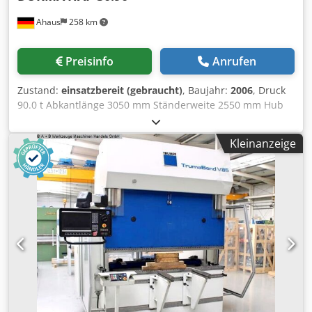
Ahaus
258 km
Preisinfo
Anrufen
Zustand:
einsatzbereit (gebraucht)
, Baujahr:
2006
, Druck
90.0 t Abkantlänge 3050 mm Ständerweite 2550 mm Hub
der Oberwange 135 mm Einbauhöhe 180 mm Ausladung
350 mm Arbeitsgeschwindigkeit 8.0 mm/sec
Kleinanzeige
Rückzugsgeschwindigkeit 68.0 mm/sec Arbeitshöhe 805
mm Hinteranschlag - verstellbar max. 620 mm Steuerung
ENC 310 Ölinhalt 100 l Gesamtleistungsbedarf 7.5 kW
Gewicht 5840 kg Abmessung L-B-H 4000 x 2040 x 2450 mm
aus einer Instandhaltungswerkstatt sehr guter Zustand (!!)
- im überprüften Zustand - Maschinenvideo - ?
v=PIiHc2e7h28 Ausstattung: - NC elektro-hydraulische
Gesenkbiegepressen - mit DURMA NC Steuerung "ENC
310" * LCD Anzeige, beleuchtet * Ansteuerung &
Werteanzeige der X Achse * Ansteuerung & Werteanzeige
der Y Achse - schwenkbare Bedienung, vorne links - NC
gesteuerte Achsen : Y1/Y2 + X - NC elektro-motorischer