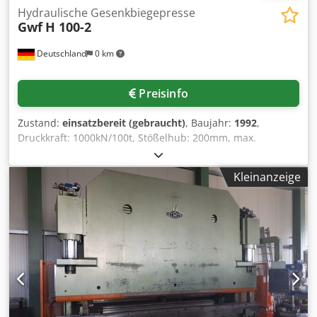
Hydraulische Gesenkbiegepresse
Gwf
H 100-2
Deutschland
0 km
Preisinfo
Zustand:
einsatzbereit (gebraucht)
, Baujahr:
1992
,
Druckkraft: 1000kN/100t, Stößelhub: 200mm, max.
Betriebsdruck: 290bar, Steuerung: DNC70,
Sicherheitsabstand: 166mm, Nachlaufzeit: 104ms,
Kleinanzeige
Nachlaufweg: 7mm. Cedpfxowcz Axe Aikjha