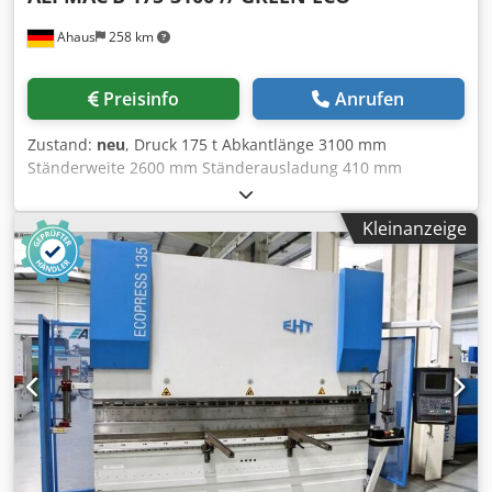
Bombierung - WILA elektro-hydraulische
Ahaus
258 km
Werkzeugklemmung oben * inkl. geteilten Satz 28°
Spitzwerkzeug * inkl. WILA Hydraulikaggregat - WILA
manuelle Werkzeugklemmung unten * inkl.
Preisinfo
Anrufen
Matrizenadapterschiene (Breite 77 mm) * inkl. WILA
Werkzeugaufnahme (Breite 13 mm) - 2x vordere
Zustand:
neu
, Druck 175 t Abkantlänge 3100 mm
verschiebbare Auflegearme - seitliche Schutzeinrichtung
Ständerweite 2600 mm Ständerausladung 410 mm
(schwenkbare Türen) - hintere Schutzeinrichtung
Stößelgeschwindigkeit 160 mm/sec Arbeitsgeschwindigkeit
(schwenkbare Tür) - 1x freibewegliche Fußbedienung -
10.0 mm/sec Rückzugsgeschwindigkeit 120 mm/sec
Bedienungsanleitung
Kleinanzeige
Arbeitshub 265 mm Einbauhöhe 480 mm Tischhöhe 900
mm Tischbreite 90.0 mm Ölinhalt 230 ltr.
Betriebsspannung 400 Volt Gesamtleistungsbedarf 18.5 kW
Gewicht 10500 kg Abmessung L-B-H 4100 x 2000 x 2820
mm ALPMAC Herstellervideo : ?v=_FxXyPAcxlE ?
v=YfkX9RwWv_0 ALPMAC Produktvideo Model B : ?
v=lmT1tfy43WE weiteres Maschinenvideo : ?v=Xg1TlKEuI1w
----- MODELLREIHE B175-3100 - CNC elektro-hydraulische
Abkantpresse mit : Chodpfx Aexaa Eqoiksa * vergrößerter
Einbauhöhe * vergrößertem Zylinderhub * vergrößerter
Ausladung ----- ! HERSTELLUNG AUS ZERTIFIZIERTEN
QUALITÄTSSTAHL (ST 37-42-52) ! HIGH PERFORMANCE