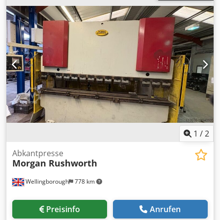
Hydraulische Gesenkbiegepresse KAPAZITÄT: 80 Tonnen
STEUERUNG: OP 2000 ACHSENZAHL: Sieben BIEGELÄNGE:
2500 mm LICHTE HÖHE: 620 mm HUB: 350 mm
AUSLADUNG: 420 mm MOTORLEISTUNG: 15 kW
FRONTSCHUTZ: Maschinenmontiert, Erwin Sick
SEITENSCHUTZ: Verriegelt RÜCKWANDSCHUTZ: Verriegelt
SERIENNUMMER: V011137 MAX.
ANNÄHERUNGSGESCHWINDIGKEIT: 200 mm/s MAX.
BIEGEGESCHWINDIGKEIT: 20 mm/s MAX.
RÜCKLAUFGESCHWINDIGKEIT: 200 mm/s
1
/
2
Abkantpresse
Morgan Rushworth
Wellingborough
778 km
Preisinfo
Anrufen