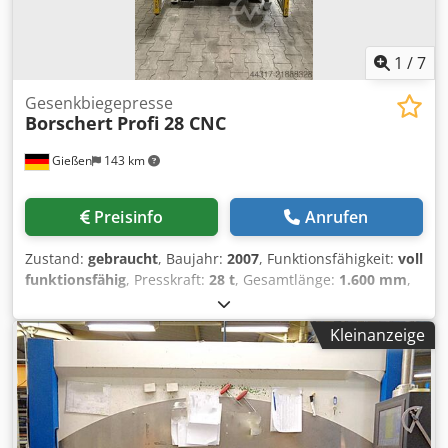
1
/
7
Gesenkbiegepresse
Borschert
Profi 28 CNC
Gießen
143 km
Preisinfo
Anrufen
Zustand:
gebraucht
, Baujahr:
2007
, Funktionsfähigkeit:
voll
funktionsfähig
, Presskraft:
28 t
, Gesamtlänge:
1.600 mm
,
Gesamtbreite:
1.500 mm
, Gesamthöhe:
2.200 mm
,
Gesamtgewicht:
3.500 kg
, Abkantlänge: 835 mm Cjdpfx Aey
Kleinanzeige
N Umkeikoha Verfahrbereich des Tiefenanschlags: 0 - 370
mm Hub: 200 mm Abstand zwischen Gestell (Durchgang):
890 mm Auflagetische: (t x b) 200 × 275 mm Ausladung:
200 mm Einbauhöhe: 325 mm Zylinderanzahl: 1
Arbeitsgeschwindigkeit Pressweg: 8-10 mm/s Rückzug:
max.: 35 mm/s Positioniergenauigkeit Stößel: +/- 0,05 mm