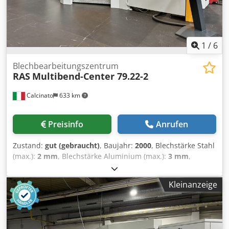
1
/
6
Blechbearbeitungszentrum
RAS
Multibend-Center 79.22-2
Calcinato
633 km
Preisinfo
Anrufen
Zustand:
gut (gebraucht)
, Baujahr:
2000
, Blechstärke Stahl
(max.):
2 mm
, Blechstärke Aluminium (max.):
3 mm
,
Technische Merkmale: Maximale Arbeitslänge 2160 mm
Maximale Blechdicke (Stahl 400 N/mm2) 2,0 mm Maximale
Kleinanzeige
Blechdicke (rostfreier Stahl) 1,5 mm Maximale Blechdicke
(Aluminium) 3,0 mm Maximale Blechbreite 1500 mm
Maximale vierseitige Falzhöhe * 203 mm Csdpfxeqzibte
Aprorf Biegeschaufelradius 180 Grad Breite der Maschine