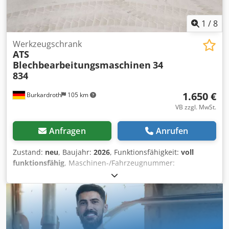
1
/
8
Werkzeugschrank
ATS
Blechbearbeitungsmaschinen
34
834
1.650 €
Burkardroth
105 km
VB zzgl. MwSt.
Anfragen
Anrufen
Zustand:
neu
, Baujahr:
2026
, Funktionsfähigkeit:
voll
funktionsfähig
, Maschinen-/Fahrzeugnummer:
34834_25_32
, Gesamtlänge:
1.050 mm
, Gesamtbreite:
850
mm
, Gesamthöhe:
1.240 mm
, Gesamtgewicht:
310 kg
,
Anzahl der Schubladen:
12
, Höheneinstelltyp:
mechanisch
,
Produkthöhe (max.):
3 mm
, Werkzeugschrank fuer
Abkantwerkzeuge Geeignet fuer AMADA/PROMECAM oder
Typ A L / B / H: 1050 mm x B 850 mm / H 1240mm, 310kg -