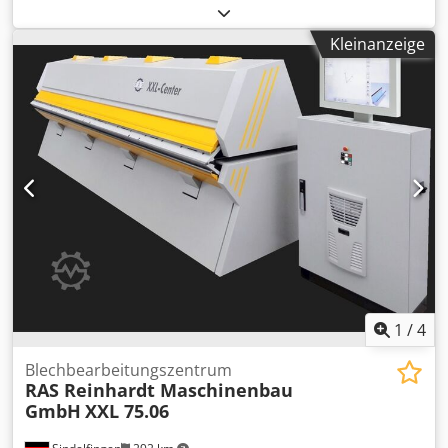
Schneiden inklusive Automatisierung steht zur Verfügung.
Dokumentation vorhanden. Eine Besichtigung vor Ort ist
Kleinanzeige
möglich. Crsdpfjv Rp S Eox Aprof
1
/
4
Blechbearbeitungszentrum
RAS Reinhardt Maschinenbau
GmbH
XXL 75.06