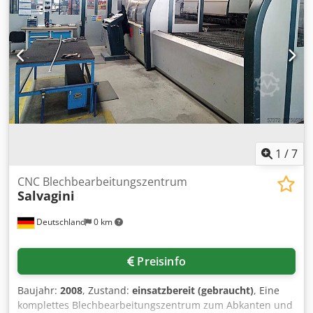
1
/
7
CNC Blechbearbeitungszentrum
Salvagini
Deutschland
0 km
Preisinfo
Baujahr:
2008
, Zustand:
einsatzbereit (gebraucht)
, Eine
komplettes Blechbearbeitungszentrum zum Abkanten und