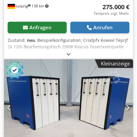
275.000 €
Leipzig
138 km
Festpreis zzgl. MwSt.
Anfragen
Anrufen
Zustand:
neu
, Beispielkonfiguration: Crodpfx Aswxvl Teprjf
2x 12m Bearbeitungstisch 20kW Raycus Faserlaserquelle
Boci BLT461T+AB Schwenkachse FSCUT 9200 System HL-
20000 Wasserkühler Yaskawa Servomotor Optional:
Kleinanzeige
Luftkompressor