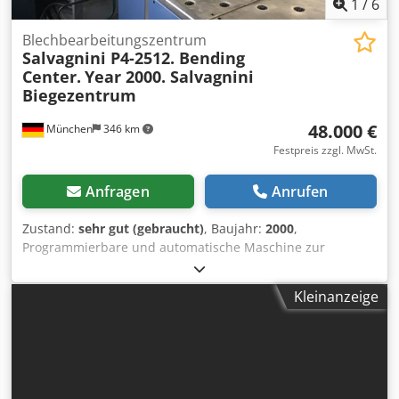
1
/
6
Blechbearbeitungszentrum
Salvagnini P4-2512. Bending
Center.
Year 2000. Salvagnini
Biegezentrum
48.000 €
München
346 km
Festpreis zzgl. MwSt.
Anfragen
Anrufen
Zustand:
sehr gut (gebraucht)
, Baujahr:
2000
,
Programmierbare und automatische Maschine zur
Produktion von Blechpaneelen durch Bildung mehrerer
Kantungen auf allen vier Seiten Crsdpfjw A Nnpjx Apref
Kleinanzeige