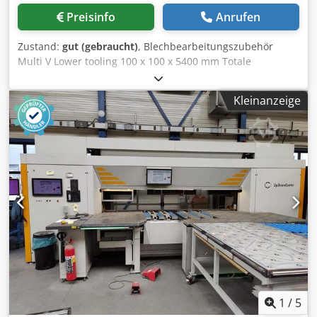
Preisinfo
Anrufen
Zustand:
gut (gebraucht)
, Blechbearbeitungszubehör
Multi V Lower tooling 100 x 100 x 5400 mm Totale
Länge:3100mm Totale Breite:75mm Credpfx Aszc Iypsprof
V-Breite: 10 - 20 - 24 - 30 - 40mm Bitte beachten Sie: Die
Kleinanzeige
Informationen auf dieser Seite wurden nach bestem
Wissen undGewissen von uns , und soweit möglich , vom
Hersteller bezogen.Die Informationen werden im guten
Glauben abgegeben, aber die Genauigkeit kann
nichtgarantiert werden. Dementsprechend werden Sie
keine Vertretung und Vertragsbedingungen darstellen.Wir
empfehlen Ihnen, alle wichtigen Details zu überprüfen.
1
/
5