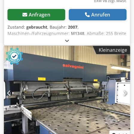
EXW VB zzgl. MwSt.
Anfragen
Anrufen
Zustand:
gebraucht
, Baujahr:
2007
,
Maschinen-/Fahrzeugnummer:
M1348
, Abmaße: 255 Breite
x170 Tiefe x254 Höhe Gewicht: 4100 kg Max. Presskraft: 400
kN (40 Tonnen) Max. Biegelänge 1600mm Abstand
Kleinanzeige
zwischen den Ständern: 1600mm X-Achsen Verfahrweg:
600mm Hub max.: 290mm Gesteuerte Achsen: X, Y, R
Steuerung: Ausstattung: 4 Anschläge Zustand: Original
Bildschirm Defekt --> Zweitbildschirm wurde montiert und
mit Maschine verbunden. (Funktioniert) Crodpeylhkyefx
Aprof Bombierung: servomechanisch betriebenen Power
Belt System --> gleichmäßige Kraftverteilung Die Anlage ist
funktionsfähig und in einem guten Allgemeinzustand.