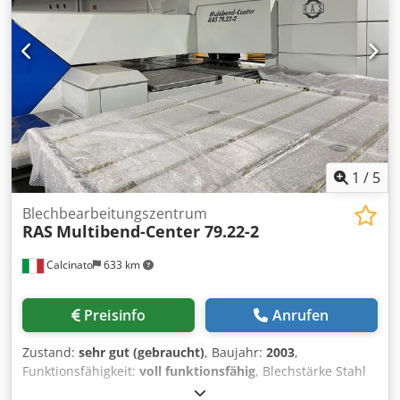
ca. 5500 mm Länge der Maschine ca. 7000 mm Höhe der
Maschine 2500 mm Gesamtgewicht 21000 kg Leistung 18
kW Frequenz 50 Hz Druck 6 bar INKLUSIVE
Schleppladesystem
1
/
5
Blechbearbeitungszentrum
RAS
Multibend-Center 79.22-2
Calcinato
633 km
Preisinfo
Anrufen
Zustand:
sehr gut (gebraucht)
, Baujahr:
2003
,
Funktionsfähigkeit:
voll funktionsfähig
, Blechstärke Stahl
(max.):
2 mm
, Blechstärke Aluminium (max.):
3 mm
,