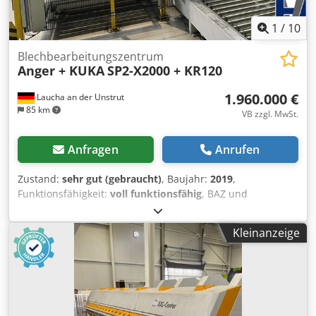
1
/
10
Blechbearbeitungszentrum
Anger + KUKA
SP2-X2000 + KR120
1.960.000 €
Laucha an der Unstrut
85 km
VB zzgl. MwSt.
Anfragen
Anrufen
Zustand:
sehr gut (gebraucht)
, Baujahr:
2019
,
Funktionsfähigkeit:
voll funktionsfähig
, BAZ und
Strangpressprofil-Anlage zur PKW-Schwellerfertigung
bestehend aus: *Bearbeitungsmaschinen: - Anger
Kleinanzeige
Maschine SP2-X2000 (Maschinennummer AA100264-11) -
Anger Maschine SP2-X2000 (Maschinennummer AA100264-
12) - 2x Kühlmittelaufbereitung *Baugruppenmontage
(Roboterzelle für Schweller): - Roboter 1 KUKA KR120
R3200 PA - Greifer für Roboter 1 - Beschriftungsstation -
Roboter 2 KUKA KR120 R3500 - Greifer für Roboter 2 -