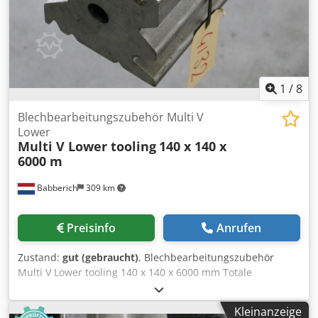
1
/
8
Blechbearbeitungszubehör Multi V
Lower
Multi V Lower tooling
140 x 140 x
6000 m
Babberich
309 km
Preisinfo
Anrufen
Zustand:
gut (gebraucht)
, Blechbearbeitungszubehör
Multi V Lower tooling 140 x 140 x 6000 mm Totale
Länge:6000mm Crodpfx Apezc Izgorjf Totale Breite:140 x
140mm V-Breite: 8 - 10 - 16 - 20 - 24 - 30 - 40mm Bitte
Kleinanzeige
beachten Sie: Die Informationen auf dieser Seite wurden