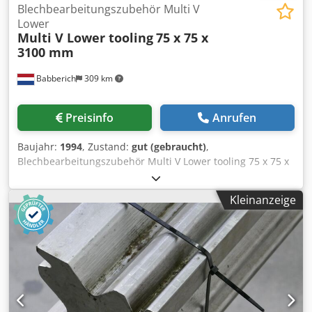
Blechbearbeitungszubehör Multi V
Lower
Multi V Lower tooling
75 x 75 x
3100 mm
Babberich
309 km
Preisinfo
Anrufen
Baujahr:
1994
, Zustand:
gut (gebraucht)
,
Blechbearbeitungszubehör Multi V Lower tooling 75 x 75 x
3100 mm Credpfxezc Izto Aprof Totale Länge:3100mm
Totale Breite:75mm Länge: 3100mm Breite: 75mm Höhe:
Kleinanzeige
75mm Bitte beachten Sie: Die Informationen auf dieser
Seite wurden nach bestem Wissen undGewissen von uns ,
und soweit möglich , vom Hersteller bezogen.Die
Informationen werden im guten Glauben abgegeben, aber
die Genauigkeit kann nichtgarantiert werden.
Dementsprechend werden Sie keine Vertretung und
Vertragsbedingungen darstellen.Wir empfehlen Ihnen, alle
wichtigen Details zu überprüfen.