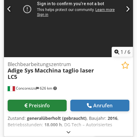
1
/
6
Blechbearbeitungszentrum
Adige Sys
Macchina taglio laser
LC5
Concorezzo
626 km
Preisinfo
Anrufen
Zustand:
generalüberholt (gebraucht)
, Baujahr:
2016
,
Betriebsstunden:
18.000 h
, DG Tech – Autorisiertes
Prüfzentrum der BLM Group DG Tech entstand aus der