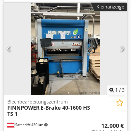
Technische Merkmale: Maximale Arbeitslänge 2160 mm
Kleinanzeige
Maximale Blechdicke (Stahl 400 N/mm2) 2,0 mm Maximale
Blechdicke (Edelstahl) 1,5 mm Maximale Blechdicke
(Aluminium) 3,0 mm Maximale Entwicklungsblattbreite
1500 mm Maximale Falzhöhe an vier Seiten max * 203 mm
180 Grad Klappbereich der Klinge Maschinenbreite ca.
5500 mm Maschinenlänge ca. 7000 mm Maschinenhöhe
2500 mm Gesamtgewicht 20000 kg Leistung 25 kW Cedev A
Tfgjpfx Aprerf Frequenz 50 Hz Druck 6 bar Platinen-Feeder-
Portalladesystem
1
/
3
Blechbearbeitungszentrum
FINNPOWER
E-Brake 40-1600 HS
TS 1
12.000 €
Sattledt
430 km