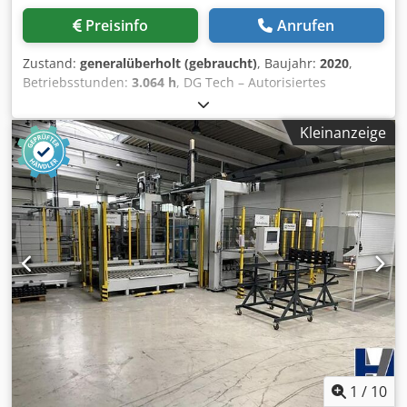
3000×1500 mm Ausstattung: Automatische Rohrbeladung
Preisinfo
Anrufen
hinten 6500 mm – Austrage max. 4500 mm
Zustand:
generalüberholt (gebraucht)
, Baujahr:
2020
,
Betriebsstunden:
3.064 h
, DG Tech – Autorisiertes
Überprüfungszentrum der BLM Group DG Tech entstand
als Spin-off von DGService, um gezielt auf den Markt für
Kleinanzeige
gebrauchte Maschinen der BLM Group zu reagieren. Dank
unserer Erfahrung im After-Sales-Service und
kontinuierlicher technischer Weiterbildung bieten wir
einen umfassenden und zuverlässigen Service. Wir
übernehmen die Bewertung, den Ankauf und die
Generalüberholung der Maschinen, einschließlich
Wartung der Laserquelle, und garantieren dabei höchste
Qualitätsstandards. Die Logistik, Demontage und der
Transport werden direkt von uns durchgeführt, wodurch
die Risiken des Privatverkaufs entfallen. In Partnerschaft
mit der BLM Group bieten wir spezialisierte Software,
technische Schulungen und After-Sales-Support.
Zusätzlich unterbreiten wir flexible Leasinglösungen, um
Ihre Investition und Produktivität zu optimieren.
1
/
10
Laserschneidanlage LC5 für Rohre und Blech