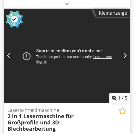
Verfahrweg Y-Achse:
1.000 mm
, Wir suchen
Firmenauflösungen im Metall - und Maschinenbau -
Kleinanzeige
Blechbearbeitungsmaschinen Cedjvzl H Topfx Aprjrf -
Zerspanung - Anlagen - Verzahnungsmaschinen - Pressen
1
/
5
Laserschneidmaschine
2 in 1 Lasermaschine
für
Großprofile und 3D-
Blechbearbeitung