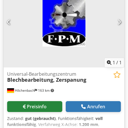
1
/
1
Universal-Bearbeitungszentrum
Blechbearbeitung, Zerspanung
Hilchenbach
163 km
Preisinfo
Anrufen
Zustand:
gut (gebraucht)
, Funktionsfähigkeit:
voll
funktionsfähig
, Verfahrweg X-Achse:
1.200 mm
,