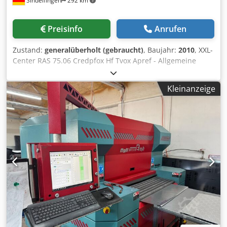
Sindelfingen
292 km
Preisinfo
Anrufen
Zustand:
generalüberholt (gebraucht)
, Baujahr:
2010
, XXL-
Center RAS 75.06 Credpfox Hf Tvox Apref - Allgemeine
technische Daten in mm: Biegelänge: 6400 mm Blechdicke
max (400N/mm2): 1,5 mm Blechdicke max (750N/mm2): 1,0
Kleinanzeige
mm Blechdicke max (200N/mm2): 2,0 mm Greiferzangen
Verfahrbereich: 10 – 750mm Freibereich vor den Wangen
bis zu: 300 ° Ausfahrbare Einlegetische: ja Greiferzangen:
ja Programmierung: automatisch via Bendex
Maschinenabmessungen inkl. Sicherheitszaun ca.: 9400 x
3000 Gewicht 12,5 Tonnen - Maschinenbezogene Daten:
Motorbetrieb; 400V, 50/60 Hz, 3-Ph Baujahr: 2010 Zustand:
Wird Generalüberholt - Bilder sind Beispiele -