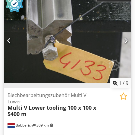
nach bestem Wissen undGewissen von uns , und soweit
möglich , vom Hersteller bezogen.Die Informationen
werden im guten Glauben abgegeben, aber die
Genauigkeit kann nichtgarantiert werden.
Dementsprechend werden Sie keine Vertretung und
Vertragsbedingungen darstellen.Wir empfehlen Ihnen, alle
wichtigen Details zu überprüfen.
1
/
9
Blechbearbeitungszubehör Multi V
Lower
Multi V
Lower tooling 100 x 100 x
5400 m
Babberich
309 km