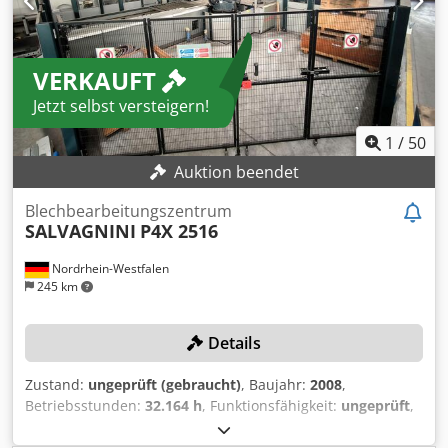
VERKAUFT
Jetzt selbst versteigern!
1
/
50
Auktion beendet
Blechbearbeitungszentrum
SALVAGNINI
P4X 2516
Nordrhein-Westfalen
245 km
Details
Zustand:
ungeprüft (gebraucht)
, Baujahr:
2008
,
Betriebsstunden:
32.164 h
, Funktionsfähigkeit:
ungeprüft
,
Maschinen-/Fahrzeugnummer:
3201250
, Blechstärke Stahl
(max.):
2 mm
, Blechstärke Aluminium (max.):
3 mm
,