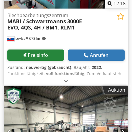
1
/
18
Blechbearbeitungszentrum
MABI / Schwartmanns
3000E
EVO, 4QS, 4H / BM1, RLM1
Levice
673 km
Preisinfo
Anrufen
Zustand:
neuwertig (gebraucht)
, Baujahr:
2022
,
Funktionsfähigkeit:
voll funktionsfähig
, Zum Verkauf steht
ein gepflegtes Maschinenpaket – alles aktuelle Modelle in
einwandfreiem Zustand. MABI 3000E EVO (2022) MABI 4QS
Auktion
(2020) MABI 4H (2020) Credpfx Apjzbrdporef
Schwartmanns BM 1 (2021) Schwartmanns RLM 1 (2021)
Bei Fragen oder Anfragen kontaktieren Sie uns gerne!