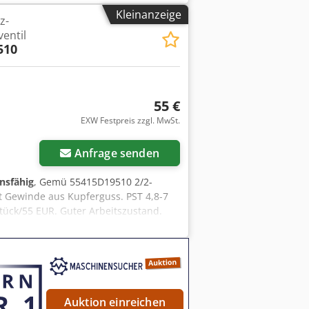
Kleinanzeige
z-
entil
510
55 €
EXW Festpreis zzgl. MwSt.
Anfrage senden
onsfähig
, Gemü 55415D19510 2/2-
t Gewinde aus Kupferguss. PST 4,8-7
Stück/55 EUR. Guter Arbeitszustand.
Auktion einreichen