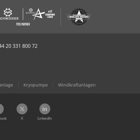
44 20 331 800 72
anlage
Kryopumpe
Windkraftanlagen
book
X
LinkedIn