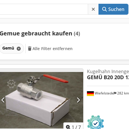
Suchen
Gemue gebraucht kaufen
(4)
Gemü
Alle Filter entfernen
Kugelhahn Inneng
GEMÜ
B20 20D 1
Wiefelstede
282 k
1
/
7