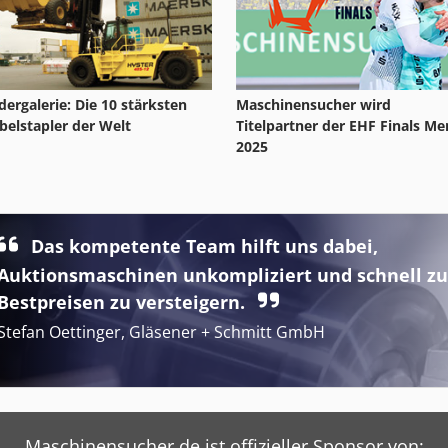
ldergalerie: Die 10 stärksten
Maschinensucher wird
belstapler der Welt
Titelpartner der EHF Finals Me
2025
Das kompetente Team hilft uns dabei,
Auktionsmaschinen unkompliziert und schnell zu
Bestpreisen zu versteigern.
Stefan Oettinger, Gläsener + Schmitt GmbH
Maschinensucher.de ist offizieller Sponsor von: