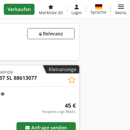
Verkaufen
Sprache
Merkliste
(0)
Login
Menü
Relevanz
Kleinanzeige
ewinde
37 SL 88613077
m
45 €
Festpreis zzgl. MwSt.
Anfrage senden