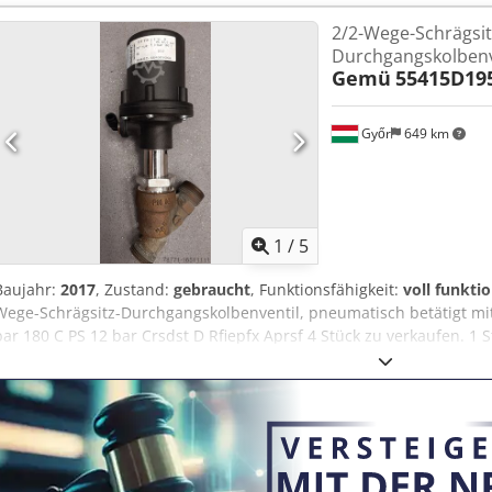
2/2-Wege-Schrägsit
Durchgangskolbenv
Gemü
55415D19
Győr
649 km
1
/
5
Baujahr:
2017
, Zustand:
gebraucht
, Funktionsfähigkeit:
voll funkti
Wege-Schrägsitz-Durchgangskolbenventil, pneumatisch betätigt mi
bar 180 C PS 12 bar Crsdst D Rfiepfx Aprsf 4 Stück zu verkaufen. 1 
Bitte schauen Sie sich auch unsere anderen Angebote an.