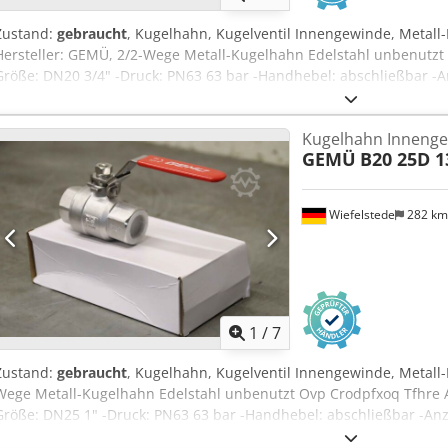
Zustand:
gebraucht
, Kugelhahn, Kugelventil Innengewinde, Metall
Hersteller: GEMÜ, 2/2-Wege Metall-Kugelhahn Edelstahl unbenutzt 
Größe: DN20 3/4" -Druck: PN63 63 bar -Handhebel: abschließbar -An
Stück -Abmessung Karton: 180/100/H50 mm -Gewicht: 0,6 kg/St.
Kugelhahn Inneng
GEMÜ
B20 25D 1
Wiefelstede
282 k
1
/
7
Zustand:
gebraucht
, Kugelhahn, Kugelventil Innengewinde, Metall-
Wege Metall-Kugelhahn Edelstahl unbenutzt Ovp Crodpfxoq Tfhre Ap
Größe: DN25 1" -Druck: PN63 63 bar -Handhebel: abschließbar -Anz
pro Stück -Abmessung Karton: 195/120/H60 mm -Gewicht: 0,9 kg/St.