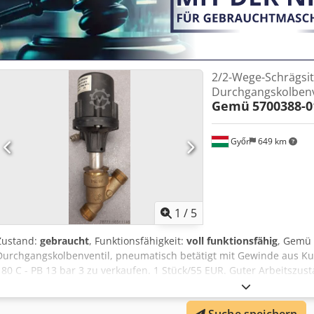
2/2-Wege-Schrägsit
Durchgangskolbenv
Gemü
5700388-0
Győr
649 km
1
/
5
Zustand:
gebraucht
, Funktionsfähigkeit:
voll funktionsfähig
, Gemü 
Durchgangskolbenventil, pneumatisch betätigt mit Gewinde aus Kup
180 C - PB 13 bar 3 zu verkaufen. 1 Stück/55 EUR. Guter Arbeitszust
unsere anderen Angebote an. Csdpfot D Rgmox Aprjrf