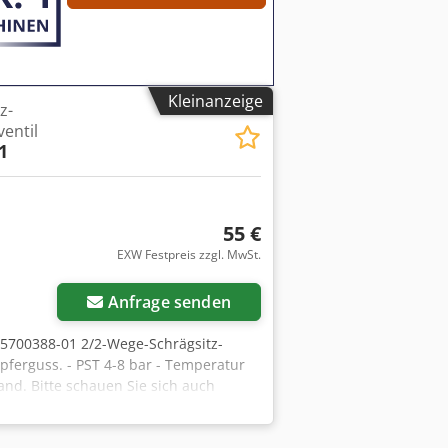
Kleinanzeige
z-
entil
1
55 €
EXW Festpreis zzgl. MwSt.
Anfrage senden
5700388-01 2/2-Wege-Schrägsitz-
ferguss. - PST 4-8 bar - Temperatur
and. Bitte schauen Sie sich auch