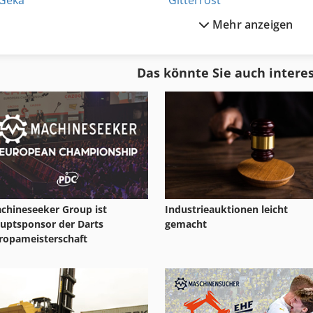
Geka
Gitterrost
Mehr anzeigen
Geko
Guss
Gema
Maho Dmu
Das könnte Sie auch intere
Gema Drehbank
Menger
Gema Drehmaschine
Messer
chineseeker Group ist
Industrieauktionen leicht
uptsponsor der Darts
gemacht
ropameisterschaft