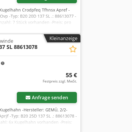
-Kugelhahn Crodpfeq Tfhnsx Apref -
Ovp -Typ: B20 20D 137 SL .: 88613077 -
zahl: 7 Stück vorhanden -Preis: pro
Kleinanzeige
ewinde
37 SL 88613078
m
55 €
Festpreis zzgl. MwSt.
Anfrage senden
Kugelhahn -Hersteller: GEMÜ, 2/2-
rjf -Typ: B20 25D 137 SL .: 88613078 -
ahl: 6x Kugelhahn vorhanden -Preis: