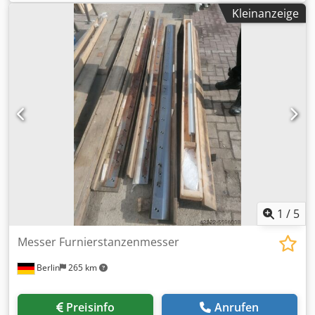
Ausstattung:
CE-Kennzeichnung
, Die Maschine ist für das
Kleinanzeige
effiziente Verleimen und Pressen von Furnierkanten mit
kontinuierlicher Materialzufuhr ausgelegt. Geeignet für die
Tischlerei- und Möbelproduktion, wo präzise und stabile
Kantenbearbeitung erforderlich ist. Robuste Konstruktion,
einfache Bedienung und zuverlässiger Betrieb. Dcsdpfx
Akezg Dt Ssnsk
1
/
5
Messer Furnierstanzenmesser
Berlin
265 km
Preisinfo
Anrufen