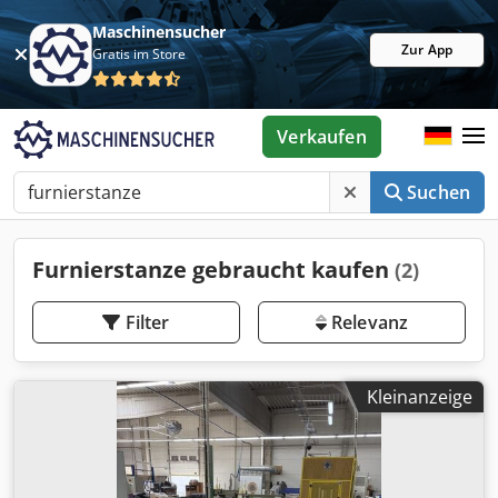
Maschinensucher
Zur App
Gratis im Store
Verkaufen
Suchen
Furnierstanze gebraucht kaufen
(2)
Filter
Relevanz
Kleinanzeige