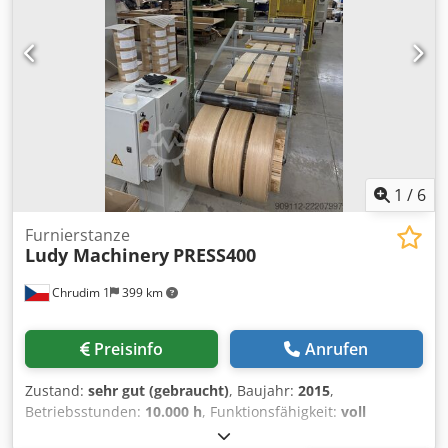
1
/
6
Furnierstanze
Ludy Machinery
PRESS400
Chrudim 1
399 km
Preisinfo
Anrufen
Zustand:
sehr gut (gebraucht)
, Baujahr:
2015
,
Betriebsstunden:
10.000 h
, Funktionsfähigkeit:
voll
funktionsfähig
, Maschinen-/Fahrzeugnummer:
141012/1
,