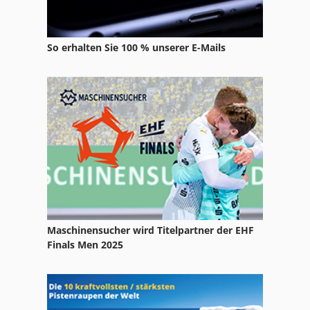
Furnierschere
Furnierschneidemaschine
So erhalten Sie 100 % unserer E-Mails
Furnierzusammensetzmaschine
Holzheizung
Holzrahmenbautisch
Holztrocknungsanlage
Holzzerkleinerungsmaschine
Lamellenschleifmaschine
Nullfugen-Kantenanleimmaschine
Maschinensucher wird Titelpartner der EHF
Finals Men 2025
Profilstanze
Stechbeitelschleifmaschine