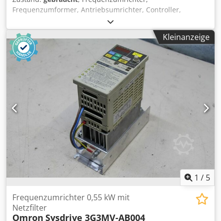
Frequenzumformer, Antriebsumrichter, Controller,
Variable Speed Drive -Leistung: 0,75 kW - 0,55 kW Dcjdpfx
Aksb N E E Aerek -Eingang: 380/500 V - 50/60 Hz -Ausgang:
Kleinanzeige
3 Ph : 380/500 V -Anzahl: 1x Stück vorhanden -Gewicht: 3
kg
1
/
5
Frequenzumrichter 0,55 kW mit
Netzfilter
Omron
Sysdrive 3G3MV-AB004