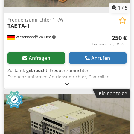
1
/
5
Frequenzumrichter 1 kW
TAE
TA-1
250 €
Wiefelstede
281 km
Festpreis zzgl. MwSt.
Anfragen
Anrufen
Zustand:
gebraucht
, Frequenzumrichter,
Frequenzumformer, Antriebsumrichter, Controller,
Variable Speed Drive, Umrichter -Hersteller: TAE,
Umrichter -Typ: TA-1 -Netz: 220 V Leistung: 1 kW -Anker:
Kleinanzeige
170 V Feld 200 V Dodpfx Aogqb Ihekrsck -Abmessungen:
230/140/H95 mm -Gewicht: 2,0 kg