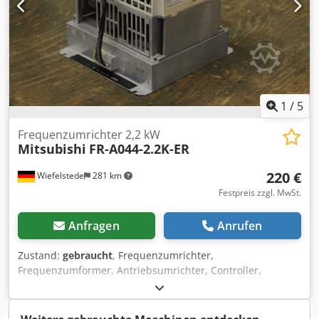
1
/
5
Frequenzumrichter 2,2 kW
Mitsubishi
FR-A044-2.2K-ER
220 €
Wiefelstede
281 km
Festpreis zzgl. MwSt.
Anfragen
Anrufen
Zustand:
gebraucht
, Frequenzumrichter,
Frequenzumformer, Antriebsumrichter, Controller,
Variable Speed Drive Dcjdpefm A Umofx Akrok -Hersteller:
Mitsubishi, Frequenzumrichter FR-A044-2.2K-ER -Leistung:
2,2 kW -Eingang: 380- 460 V 50/60 Hz -Ausgang: 6,0 A -