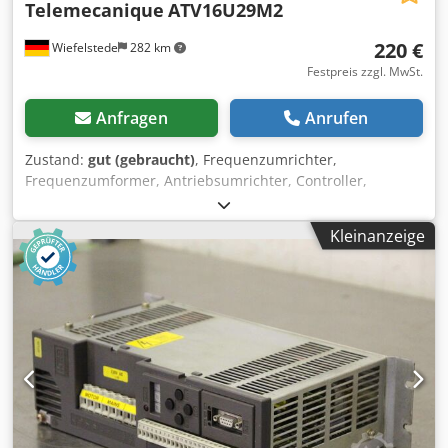
Telemecanique
ATV16U29M2
220 €
Wiefelstede
282 km
Festpreis zzgl. MwSt.
Anfragen
Anrufen
Zustand:
gut (gebraucht)
, Frequenzumrichter,
Frequenzumformer, Antriebsumrichter, Controller,
Variable Speed Drive, Umrichter, Inverter Dcedpfxozkr Hns
Akrsk -Hersteller: Telemecanique, Frequenzumrichter
Kleinanzeige
Variable Speed Drive Altivar 16 -Typ: ATV16U29M2 -
Leistung: 1,5 kW -Eingang: 208/240V - 50/60Hz -Ausgang: 3
Ph : 208/230 V -Frequenz: 0,1-200 Hz -Anzahl: 2x Umrichter
vorhanden -Preis: pro Stück -Abmessung: 210/180/H145
mm -Gewicht: 3,0 kg