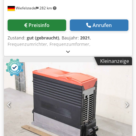
Wiefelstede
282 km
Preisinfo
Anrufen
Zustand:
gut (gebraucht)
, Baujahr:
2021
,
Frequenzumrichter, Frequenzumformer,
Antriebsumrichter, Controller, Variable Speed Drive,
Umrichter, Inverter -Hersteller: Schneider Electric,
Kleinanzeige
Frequenzumrichter Altivar 630 -Typ: ATV630D90N4 -
Leistung: 90 kW -Eingang: 380-480V / 50/60Hz / 156 A -
Ausgang: 380-480V / 0-500 Hz / 173 A -Anzahl: 1 Stück
Frequenzumrichter vorhanden -Preis: pro Stück -
Abmessung: 800/290/325 mm -Gewicht: 55 kg/St.
Dcodpfxjxlzibs Akrsk