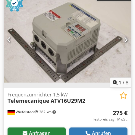
1
/
8
Frequenzumrichter 1,5 kW
Telemecanique
ATV16U29M2
275 €
Wiefelstede
282 km
Festpreis zzgl. MwSt.
Anfragen
Anrufen