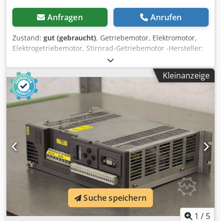
Anfragen
Anrufen
Zustand:
gut (gebraucht)
, Getriebemotor, Elektromotor,
Elektrogetriebemotor, Stirnrad-Getriebemotor -Hersteller:
Nord, Getriebemotor mit Frequenzumrichter -Typ: SK 02-
71 L/4 TF TR1 i= 6,89 Dcedpjwpgidsfx Akrek -Drehzahl: 205
Kleinanzeige
U/min -Motor: Nord Typ SK 71 L/4 TF TR1 0,37 kW -
Frequenzumrichter: Nordac Trio SK 370/1 TR -Welle: Ø 20 x
40 mm -Anzahl: 3x Getriebemotor vorhanden -Preis: pro
Stück -Abmessungen: 420/160/H285 mm -Gewicht: 16,2 kg
Suche speichern
1
/
5