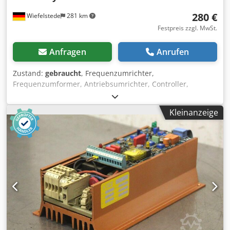
280 €
Wiefelstede
281 km
Festpreis zzgl. MwSt.
Anfragen
Anrufen
Zustand:
gebraucht
, Frequenzumrichter,
Frequenzumformer, Antriebsumrichter, Controller,
Variable Speed Drive Dedpfxsdninqj Akrjck -Leistung: 0,55
kW -Eingang: 200-240 V 50/60 Hz 7.4 A -Ausgang: 0-240 V 0-
Kleinanzeige
400 Hz 3 A 1.1 kVA -Anzahl: 11x vorhanden -Preis: pro Stück
-Abmessungen: 170/70/H185 mm -Gewicht: 1,3 kg