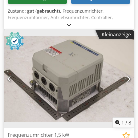
Zustand:
gut (gebraucht)
, Frequenzumrichter,
Frequenzumformer, Antriebsumrichter, Controller,
Variable Speed Drive, Umrichter, Inverter -Hersteller:
Telemecanique, Frequenzumrichter Variable Speed Drive
Kleinanzeige
Altivar 16 mit Digital Keypad/Display -Typ: ATV16U29M2 -
Leistung: 1,5 kW -Eingang: 208/240V - 50/60Hz -Ausgang: 3
Ph : 208/230 V Djdezkr Sdjpfx Akreck -Frequenz: 0,1-200 Hz
-Display: Typ Abmessung: 210/180/H145 mm -Gewicht: 3,1
kg
1
/
8
Frequenzumrichter 1,5 kW