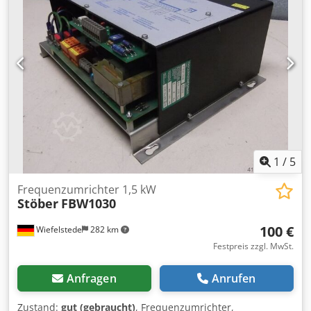
1
/
5
Frequenzumrichter 1,5 kW
Stöber
FBW1030
100 €
Wiefelstede
282 km
Festpreis zzgl. MwSt.
Anfragen
Anrufen
Zustand:
gut (gebraucht)
, Frequenzumrichter,