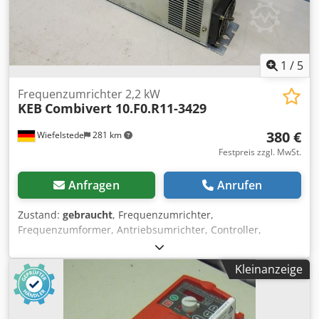
1
/
5
Frequenzumrichter 2,2 kW
KEB
Combivert 10.F0.R11-3429
380 €
Wiefelstede
281 km
Festpreis zzgl. MwSt.
Anfragen
Anrufen
Zustand:
gebraucht
, Frequenzumrichter,
Frequenzumformer, Antriebsumrichter, Controller,
Variable Speed Drive -Leistung: 2,2 kW -Eingang: 380-480 V
50/60 Hz Dodjdnllwopfx Akrock -Ausgang: 4 kVA 5.8 A -
Kleinanzeige
Anzahl: 2x vorhanden -Preis: pro Stück -Abmessungen:
340/85/H230 mm -Gewicht: 4 kg