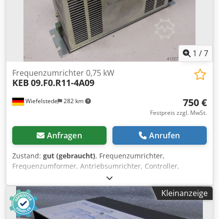
1
/
7
Frequenzumrichter 0,75 kW
KEB
09.F0.R11-4A09
750 €
Wiefelstede
282 km
Festpreis zzgl. MwSt.
Anfragen
Anrufen
Zustand:
gut (gebraucht)
, Frequenzumrichter,
Frequenzumformer, Antriebsumrichter, Controller,
Variable Speed Drive Dcjdpfx Ascaq Dpekrsk -Leistung: 1,5
kW -Eingang: 3 PH 380-460 V - 50/60 Hz -Ausgang: 3 PH :
Kleinanzeige
380/460 V -Anzahl: 1x Umformer vorhanden -Gewicht: 4,1
kg