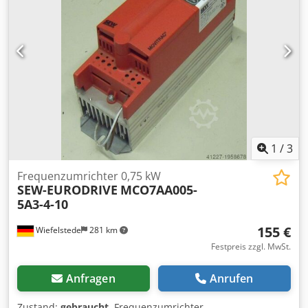
1
/
3
Frequenzumrichter 0,75 kW
SEW-EURODRIVE
MCO7AA005-
5A3-4-10
155 €
Wiefelstede
281 km
Festpreis zzgl. MwSt.
Anfragen
Anrufen
Zustand:
gebraucht
, Frequenzumrichter,