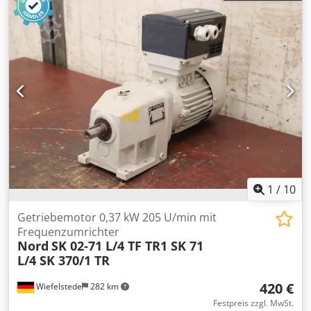
1
/
10
Getriebemotor 0,37 kW 205 U/min mit
Frequenzumrichter
Nord
SK 02-71 L/4 TF TR1 SK 71
L/4 SK 370/1 TR
420 €
Wiefelstede
282 km
Festpreis zzgl. MwSt.