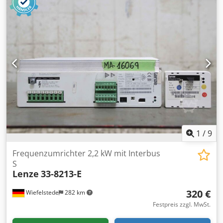
KEB, Frequenzumrichter Drive Controller Combivert -Typ:
F4 -Art-Nr.: 13 F4 C1E-3480/1 4 -Leistung: 8,3 kVA / 5,5 kW -
Anzahl: 2x Frequenzumrichter vorhanden -Preis: pro Stück
-Abmessung: 350/130/H280 mm -Gewicht: 6,6 kg/St.
1
/
9
Frequenzumrichter 2,2 kW mit Interbus
S
Lenze
33-8213-E
320 €
Wiefelstede
282 km
Festpreis zzgl. MwSt.