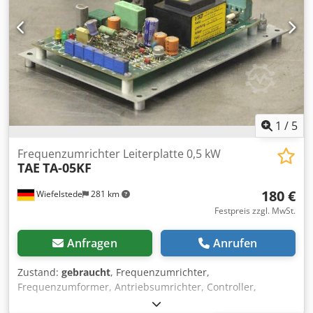
1
/
5
Frequenzumrichter Leiterplatte 0,5 kW
TAE
TA-05KF
180 €
Wiefelstede
281 km
Festpreis zzgl. MwSt.
Anfragen
Anrufen
Zustand:
gebraucht
, Frequenzumrichter,
Frequenzumformer, Antriebsumrichter, Controller,
Variable Speed Drive, Umrichter -Hersteller: TAE,