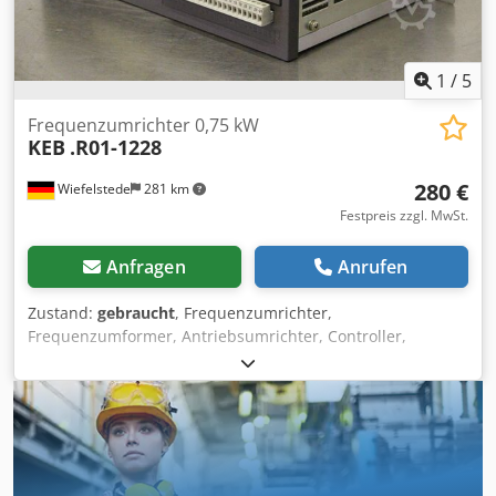
1
/
5
Frequenzumrichter 0,75 kW
KEB
.R01-1228
280 €
Wiefelstede
281 km
Festpreis zzgl. MwSt.
Anfragen
Anrufen
Zustand:
gebraucht
, Frequenzumrichter,
Frequenzumformer, Antriebsumrichter, Controller,
Variable Speed Drive -Hersteller: KEB, Combivert
Frequenzumrichter Dodpjf Dq Uuofx Akrock -Typ: .R01-
1228 -Eingang: 200...240 V 50/60 Hz -Preis: pro Stück -
Anzahl: 4 Stück -Abmessungen: 340/190/H85 mm -Gewicht:
3,3 kg