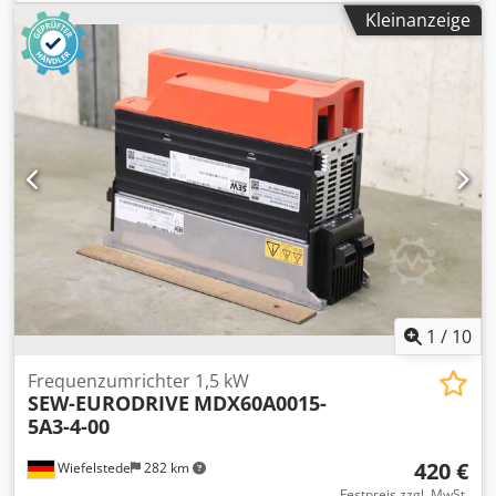
Umrichter Leiterplatte Dodpfx Asgqg Hxjkrjck -Typ: TA-05KF
Kleinanzeige
-Netz: 220 V Leistung: 0,5 kW -Feld: 100-200 V -
Abmessungen: 185/125/H70 mm -Gewicht: 0,7 kg
1
/
10
Frequenzumrichter 1,5 kW
SEW-EURODRIVE
MDX60A0015-
5A3-4-00
420 €
Wiefelstede
282 km
Festpreis zzgl. MwSt.