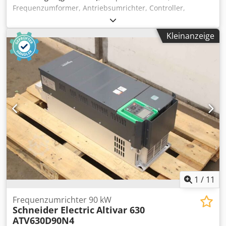
Frequenzumformer, Antriebsumrichter, Controller,
Variable Speed Drive -Leistung: -Eingang: 220 V - 50/60 Hz -
Ausgang -Ausgang: Hertz 0-100 Hz max. -Anzahl: 1x
Kleinanzeige
Umformer vorhanden -Preis: pro Stück -Abmessungen:
300/225/H120 mm Dsdpfscar Alox Akreck -Gewicht: 3,2 kg
1
/
11
Frequenzumrichter 90 kW
Schneider Electric
Altivar 630
ATV630D90N4