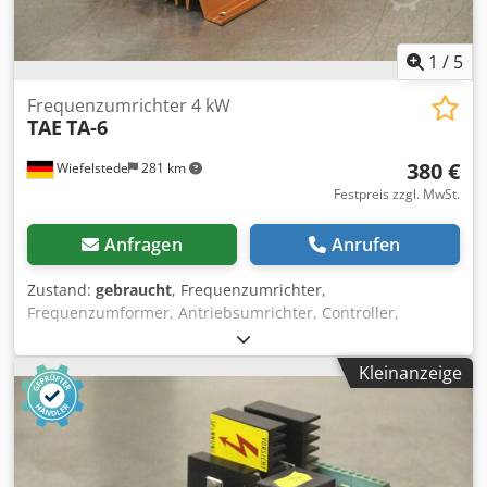
1
/
5
Frequenzumrichter 4 kW
TAE
TA-6
380 €
Wiefelstede
281 km
Festpreis zzgl. MwSt.
Anfragen
Anrufen
Zustand:
gebraucht
, Frequenzumrichter,
Frequenzumformer, Antriebsumrichter, Controller,
Variable Speed Drive, Umrichter -Hersteller: TAE,
Umrichter -Typ: TA-6 Dsdpfx Akogqb Idereck -Netz: 220 V
Kleinanzeige
Leistung: 4 kW -Anker: 170 V Feld 200 V -Abmessungen:
260/145/H95 mm -Gewicht: 2,7 kg