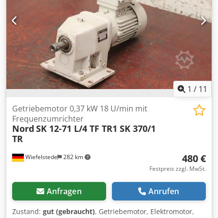
1
/
11
Getriebemotor 0,37 kW 18 U/min mit
Frequenzumrichter
Nord
SK 12-71 L/4 TF TR1 SK 370/1
TR
480 €
Wiefelstede
282 km
Festpreis zzgl. MwSt.
Anfragen
Anrufen
Zustand:
gut (gebraucht)
, Getriebemotor, Elektromotor,