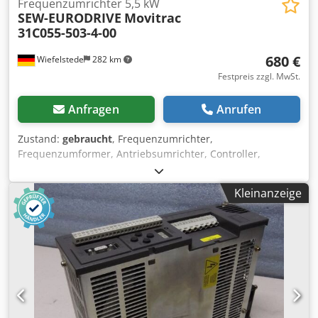
Frequenzumrichter 5,5 kW
SEW-EURODRIVE
Movitrac
31C055-503-4-00
680 €
Wiefelstede
282 km
Festpreis zzgl. MwSt.
Anfragen
Anrufen
Zustand:
gebraucht
, Frequenzumrichter,
Frequenzumformer, Antriebsumrichter, Controller,
Variable Speed Drive Dcsdpfjh Szb Eex Akrsk -Hersteller:
SEW Eurodrive, Antriebsumrichter Movitrac -Typ: Movitrac
Kleinanzeige
31C055-503-4-00 -Leistung: 8,3 kVA -Eingang: 380- 500 V
50/60 Hz -Ausgang: 0-400 Hz -Abmessungen: 300/170/H215
mm -Gewicht: 5,8 kg