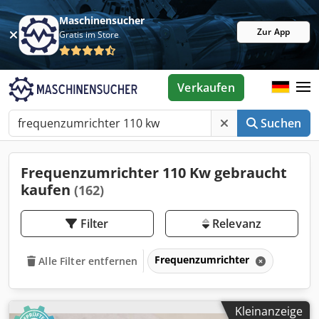
Maschinensucher
Zur App
Gratis im Store
Verkaufen
Suchen
Frequenzumrichter 110 Kw gebraucht
kaufen
(162)
Filter
Relevanz
Frequenzumrichter
Alle Filter entfernen
Kleinanzeige