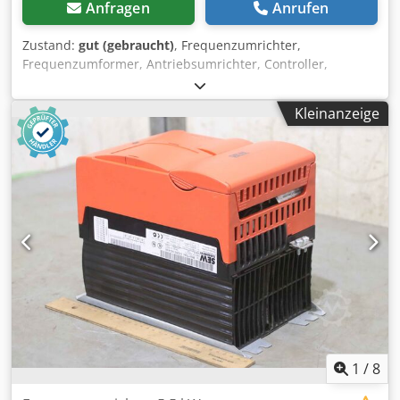
Anfragen
Anrufen
Zustand:
gut (gebraucht)
, Frequenzumrichter,
Frequenzumformer, Antriebsumrichter, Controller,
Variable Speed Drive, Umrichter, Inverter Djdjh Rpafepfx
Akreck -Hersteller: Lenze, Frequenzumrichter Typ 33-8213-
Kleinanzeige
E mit Interbus S -max. Leistung: 2,2 kW -Eingang: 3/PE AC
400 V 11,0 A 50/60 Hz -Ausgang: 3/AC 0-400 V 5,5 A 2,2 kW
0-480 Hz -Anzahl: 5x Umrichter vorhanden -Preis: pro Stück
-Abmessungen: 280/240/H85 mm -Gewicht: 3,1 kg/St
1
/
8