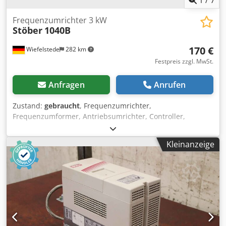
1
/
7
Frequenzumrichter 3 kW
Stöber
1040B
170 €
Wiefelstede
282 km
Festpreis zzgl. MwSt.
Anfragen
Anrufen
Zustand:
gebraucht
, Frequenzumrichter,
Frequenzumformer, Antriebsumrichter, Controller,
Variable Speed Drive -Leistung: -Eingang: 3x 400 V - 50/60
Hz -Ausgang: Hertz 0-150 Hz max. 4 kVA -Abmessungen:
Kleinanzeige
400/100/H265 mm -Gewicht: 7,6 kg Dedpfx Ajd Dh A
Dekrock