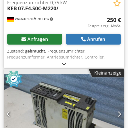
Frequenzumrichter 0,75 kW
KEB
07.F4.S0C-M220/
250 €
Wiefelstede
281 km
Festpreis zzgl. MwSt.
Anfragen
Anrufen
Zustand:
gebraucht
, Frequenzumrichter,
Frequenzumformer, Antriebsumrichter, Controller,
Variable Speed Drive Dsdpfx Akocaq Dhereck -Leistung:
0,75 kW -Eingang: 1 x 200-240 V - 50/60 Hz -Ausgang: 1,6
Kleinanzeige
KVA -Ausgang: Hertz 0-409 Hz max. -Anzahl: 1x Umformer
vorhanden -Preis: pro Stück -Gewicht: 1,4 kg