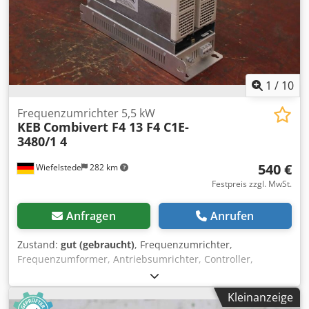
1
/
10
Frequenzumrichter 5,5 kW
KEB
Combivert F4 13 F4 C1E-
3480/1 4
540 €
Wiefelstede
282 km
Festpreis zzgl. MwSt.
Anfragen
Anrufen
Zustand:
gut (gebraucht)
, Frequenzumrichter,
Frequenzumformer, Antriebsumrichter, Controller,
Variable Speed Drive, Servoregler, Steuerung, Umformer,
SPS Steuerung, Versorgungseinheit, Umrichter, Servo
Kleinanzeige
Drive, Drive Controller Dcjdpewcyh Tsfx Akrsk -Hersteller: