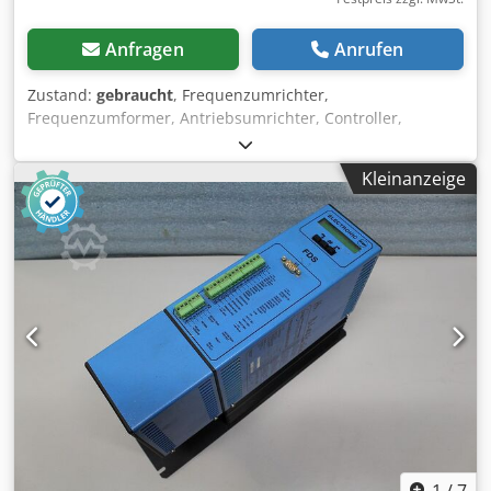
Anfragen
Anrufen
Zustand:
gebraucht
, Frequenzumrichter,
Frequenzumformer, Antriebsumrichter, Controller,
Variable Speed Drive, Umrichter, Inverter, Movidrive -
Hersteller: SEW Eurodrive, Umrichter Movidrive Typ
Kleinanzeige
MDX60A0015-5A3-4-00 Dsdjnah A Ujpfx Akrjck -Leistung:
1,5kW/2,8 kVA -Eingang: 3x 380- 500 V 50/60 Hz -Ausgang:
0-599 Hz -Steuerkopf:Typ: MDX61B0015-5A3-4-OT -
Abmessungen: 340/105/H235 mm -Gewicht: 4,7 kg