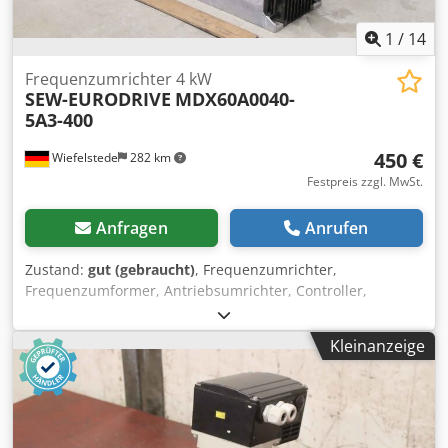
1
/
14
Frequenzumrichter 4 kW
SEW-EURODRIVE
MDX60A0040-
5A3-400
450 €
Wiefelstede
282 km
Festpreis zzgl. MwSt.
Anfragen
Anrufen
Zustand:
gut (gebraucht)
, Frequenzumrichter,
Frequenzumformer, Antriebsumrichter, Controller,
Variable Speed Drive -Eingang: 3x 380..500 V~ -10%+6%
50/60 HZ -Ausgang: 3x V~ 0..180 Hz 9,5A~ 400V -
Kleinanzeige
Abmessungen: 100/340/H270 mm -Gewicht: 4,7 kg
Dcsdsmhmxxjpfx Akrek