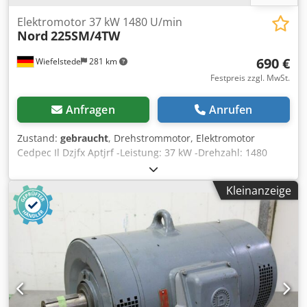
Elektromotor 37 kW 1480 U/min
Nord
225SM/4TW
690 €
Wiefelstede
281 km
Festpreis zzgl. MwSt.
Anfragen
Anrufen
Zustand:
gebraucht
, Drehstrommotor, Elektromotor
Cedpec Il Dzjfx Aptjrf -Leistung: 37 kW -Drehzahl: 1480
U/min -Welle: Ø 42 mm -Bauform: B14 -Schutzart: IP 65 -
Abmessungen: 820/550/H450 mm -Gewicht: 330 kg
Kleinanzeige