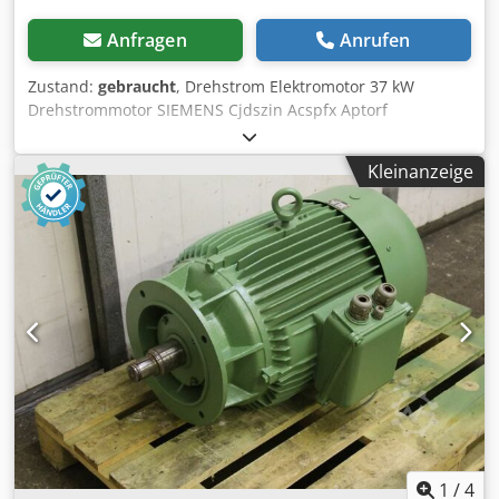
Anfragen
Anrufen
Zustand:
gebraucht
, Drehstrom Elektromotor 37 kW
Drehstrommotor SIEMENS Cjdszin Acspfx Aptorf
Kraftstrommotor, E-Motor, Käfigläufer, Asynchronmotor
Typ 1LE16032BB034GB4 Bauform V1 Baugröße 225S
Kleinanzeige
Motordrehzahl 1478 U/min. Stromaufnahme 66 Ampere
Motorleistung 37 kW Netzanschluß 400 Volt, 50 Hz.
Wellendurchmesser Ø 60 mm Wellen-Zapfenlänge 135 mm
Keilnutbreite in der Welle 18 mm Flanschschdurchmesser
450 mm Zentrierdurchmesser 350 mm Lochkreis Ø 400
mm - Flanschmotor mit 8 Befestigungsbohrungen Ø 18
mm Baulänge Motorgehäuse ohne Motorwelle 660 mm
Baulänge Motorgehäuse mit Motorwelle 800 mm
Platzbedarf L x B x H 800 x 400 x 570 mm Eigengewicht 300
kg sehr guter Zustand - Neu, unbenutzt aus
Lagerauflösung
1
/
4