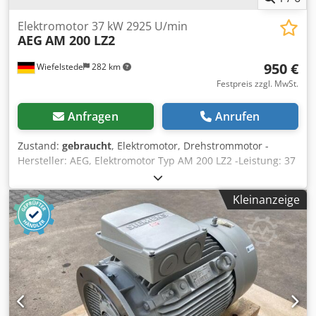
Elektromotor 37 kW 2925 U/min
AEG
AM 200 LZ2
950 €
Wiefelstede
282 km
Festpreis zzgl. MwSt.
Anfragen
Anrufen
Zustand:
gebraucht
, Elektromotor, Drehstrommotor -
Hersteller: AEG, Elektromotor Typ AM 200 LZ2 -Leistung: 37
kW -Drehzahl: 2925 U/min -Welle: Ø 55 x 110 mm -
Bauform: B3 Cedst Dri Nepfx Apterf -Abmessungen:
Kleinanzeige
735/480/H410 mm -Gewicht: 288 kg