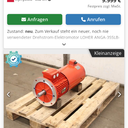
9.999 €
Festpreis zzgl. MwSt.
Anfragen
Anrufen
Zustand:
neu
, Zum Verkauf steht ein neuer, noch nie
verwendeter Drehstrom-Elektromotor LOHER ANGA-355LB-
04A mit einer Leistung von 270 kW. Der Motor stammt aus
einem Lagerbestand (NOS – New Old Stock). Er wurde
Kleinanzeige
weder montiert noch betrieben. Der technische und
optische Zustand ist sehr gut, es können lediglich
geringfügige Lagerungsspuren vorhanden sein. Er wurde
in Deutschland hergestellt und zeichnet sich durch eine
robuste, industrielle Bauweise aus. Er eignet sich
hervorragend für den Antrieb von Pumpen, Ventilatoren,
Kompressoren, Brechern, Förderbändern und anderen
Industrieanlagen. Technische Daten: Hersteller: LOHER
Modell: ANGA-355LB-04A Leistung: 270 kW Drehzahl: 1490
U/min Frequenz: 50 Hz Spannung: 400/690 V (Δ/Y)
Spannungsbereich: 380–420 V Δ / 655–725 V Y
Leistungsfaktor (cos φ): 0,85 Crsdpfozn Awxsx Aptsf
Schutzart: IP55 Isolationsklasse: F Bauform: IM B3 Norm: