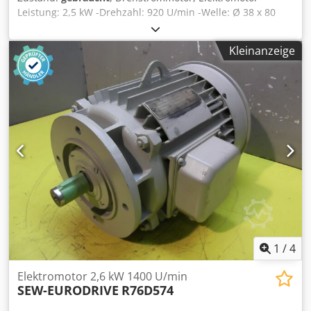
Leistung: 2,5 kW -Drehzahl: 920 U/min -Welle: Ø 38 x 80
mm -Bauform: B3 Csdpfx Aodzzikjpterf -Schutzart: IP 54 -
Abmessungen: 460/330/H260 mm -Gewicht: 45 kg
Kleinanzeige
1
/
4
Elektromotor 2,6 kW 1400 U/min
SEW-EURODRIVE
R76D574