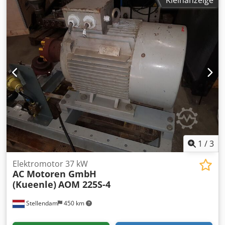
Kleinanzeige
Motordrehzahl 2955 U/min. Stromaufnahme 65 Ampere
Motorleistung 37 kW Netzanschluß 400 Volt, 50 Hz.
Wellendurchmesser Ø 55 mm Wellen-Zapfenlänge 110 mm
Keilnutbreite in der Welle 16 mm Flanschschdurchmesser
400 mm Zentrierdurchmesser 300 mm Lochkreis Ø 350
mm - Flanschmotor mit 4 Befestigungsbohrungen Ø 19
mm Baulänge Motorgehäuse ohne Motorwelle 640 mm
Baulänge Motorgehäuse mit Motorwelle 740 mm
Platzbedarf L x B x H 740 x 400 x 520 mm Eigengewicht 250
kg sehr guter Zustand - Neu, unbenutzt aus
Lagerauflösung
1
/
3
Elektromotor 37 kW
AC Motoren GmbH
(Kueenle)
AOM 225S-4
Stellendam
450 km