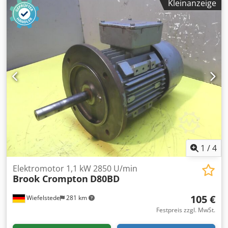
Kleinanzeige
1
/
4
Elektromotor 1,1 kW 2850 U/min
Brook Crompton
D80BD
105 €
Wiefelstede
281 km
Festpreis zzgl. MwSt.