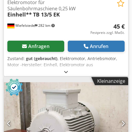
Elektromotor für
Säulenbohrmaschiene 0,25 kW
Einhell**
TB 13/5 EK
45 €
Wiefelstede
282 km
Festpreis zzgl. MwSt.
Anfragen
Anrufen
Zustand:
gut (gebraucht)
, Elektromotor, Antriebsmotor,
Motor -Hersteller: Einhell, Elektromotor aus
Säulenbohrmaschiene TB 13/5 EK Csdpfx Asw S Tg Tsptorf
-Leistung: 0,25 kW / 1420 U/min -Welle: Ø 14 x 30 mm -
Kleinanzeige
Anzahl: 6x Motor vorhanden -Preis: pro Stück -
Abmessungen: 185/123/165 mm -Gewicht: 4,6 kg/St.