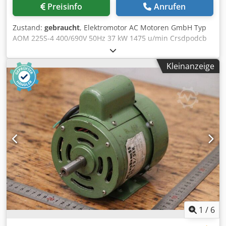
Preisinfo
Anrufen
Zustand:
gebraucht
, Elektromotor AC Motoren GmbH Typ
AOM 225S-4 400/690V 50Hz 37 kW 1475 u/min Crsdpodcb
U Tefx Aptjf 440 60Hz 44,4 kW 1770 u/min 228A IP55
Kleinanzeige
1
/
6