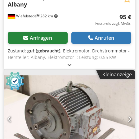
Albany
95 €
Wiefelstede
282 km
Festpreis zzgl. MwSt.
Anfragen
Anrufen
Zustand:
gut (gebraucht)
, Elektromotor, Drehstrommotor -
Hersteller: Albany, Elektromotor .: Leistung: 0,55 KW -
Drehzahl: 1395 U/min -Welle: Ø 14 x 27 mm mit Kegelrad
Csdpozmfu Dsfx Aptsrf -Bauform: B14 -Abmessungen:
Kleinanzeige
247/158/H190 mm -Gewicht: 10,6 kg/St.