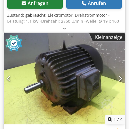
Anfragen
Anrufen
Zustand:
gebraucht
, Elektromotor, Drehstrommotor -
Leistung: 1,1 kW -Drehzahl: 2850 U/min -Welle: Ø 19 x 100
mm -Bauform: B5 -Schutzart: IP 54 -Abmessungen:
355/200/H220 mm Cedpfx Aedzyldeptsrf -Gewicht: 12,5 kg
Kleinanzeige
1
/
4