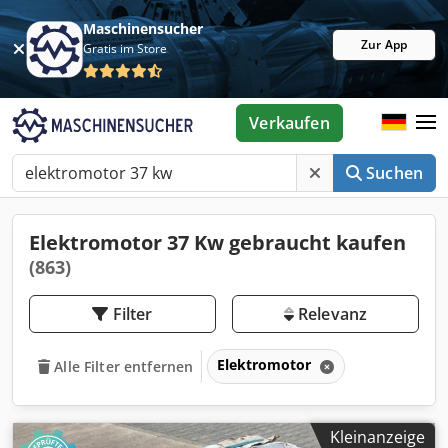
Maschinensucher
Zur App
Gratis im Store
Verkaufen
Suchen
Elektromotor 37 Kw gebraucht kaufen
(863)
Filter
Relevanz
Elektromotor
Alle Filter entfernen
Kleinanzeige