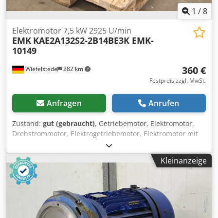
EN 60034 / IEC 38 Herstellungsland: Deutschland
1
/
8
Elektromotor 7,5 kW 2925 U/min
EMK
KAE2A132S2-2B14BE3K EMK-
10149
360 €
Wiefelstede
282 km
Festpreis zzgl. MwSt.
Anfragen
Anrufen
Zustand:
gut (gebraucht)
, Getriebemotor, Elektromotor,
Drehstrommotor, Elektrogetriebemotor, Elektromotor mit
Lüfter Crsdjzi N I Tjpfx Aptof -Hersteller: EMK, Elektromotor
mit Lüfter -Typ: KAE2A132S2-2B14BE3K EMK-10149 -
Kleinanzeige
Leistung: 7,5 kW -Drehzahl: 2925 U/min -Bauform: Umbau
B5 -Welle: Ø 38 x 80 mm -Schutzart: IP 55 -Lüfter: 90 W -
Abmessungen: 700/300/H345 mm -Gewicht: 58 kg