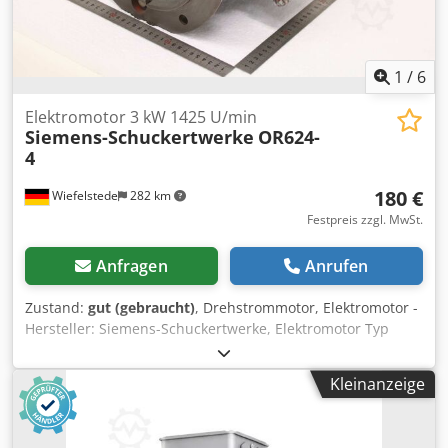
1
/
6
Elektromotor 3 kW 1425 U/min
Siemens-Schuckertwerke
OR624-
4
180 €
Wiefelstede
282 km
Festpreis zzgl. MwSt.
Anfragen
Anrufen
Zustand:
gut (gebraucht)
, Drehstrommotor, Elektromotor -
Hersteller: Siemens-Schuckertwerke, Elektromotor Typ
OR624-4 -Leistung: 3,0 kW Cjdpfx Apozbif Retjrf -Drehzahl:
1425 U/min -Welle: Ø 28 x 60 mm -Bauform: B5 -Schutzart:
Kleinanzeige
P33 -Abmessungen: 370/290/H250 mm -Gewicht: 40 kg