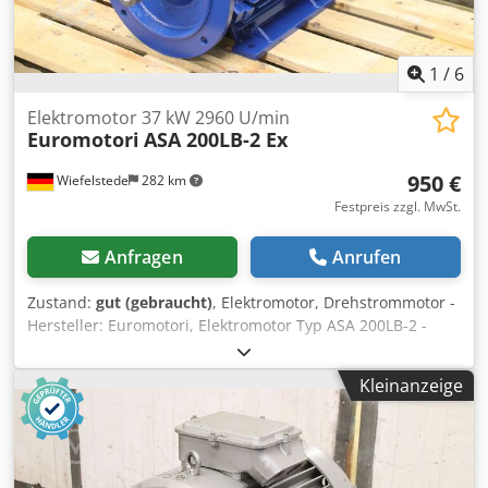
1
/
6
Elektromotor 37 kW 2960 U/min
Euromotori
ASA 200LB-2 Ex
950 €
Wiefelstede
282 km
Festpreis zzgl. MwSt.
Anfragen
Anrufen
Zustand:
gut (gebraucht)
, Elektromotor, Drehstrommotor -
Hersteller: Euromotori, Elektromotor Typ ASA 200LB-2 -
Leistung: 37 kW -Drehzahl: 2960 U/min Cjdpfx Apjwx
Rwqjtjrf -Welle: Ø 55 x 110 mm -Bauform: B3 -Schutzart: Ex
Kleinanzeige
-Abmessungen: 825/396/H570 mm -Gewicht: 335 kg