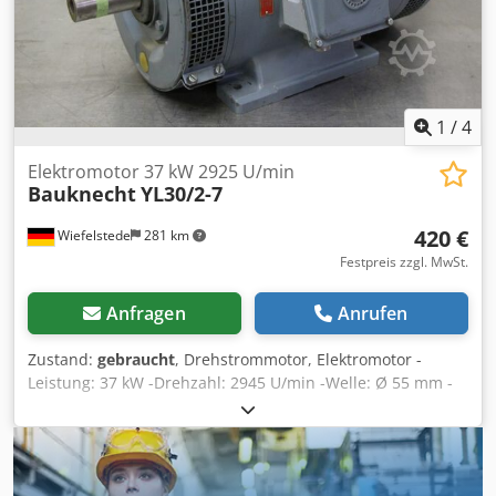
1
/
4
Elektromotor 37 kW 2925 U/min
Bauknecht
YL30/2-7
420 €
Wiefelstede
281 km
Festpreis zzgl. MwSt.
Anfragen
Anrufen
Zustand:
gebraucht
, Drehstrommotor, Elektromotor -
Leistung: 37 kW -Drehzahl: 2945 U/min -Welle: Ø 55 mm -
Bauform: B3 -Schutzart: IP 23 Codpfxecwtprs Aptsrf -
Abmessungen: 710/450/H430 mm -Gewicht: 185 kg