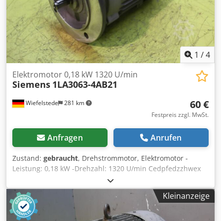
1
/
4
Elektromotor 0,18 kW 1320 U/min
Siemens
1LA3063-4AB21
60 €
Wiefelstede
281 km
Festpreis zzgl. MwSt.
Anfragen
Anrufen
Zustand:
gebraucht
, Drehstrommotor, Elektromotor -
Leistung: 0,18 kW -Drehzahl: 1320 U/min Cedpfedzzhwex
Aptjrf -Welle: Ø 11 x 20 mm -Bauform: B5 -Schutzart: IP 54 -
Abmessungen: 235/170/H170 mm -Gewicht: 4 kg
Kleinanzeige