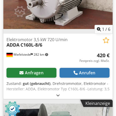
1
/
6
Elektromotor 3,5 kW 720 U/min
ADDA
C160L-8/6
420 €
Wiefelstede
282 km
Festpreis zzgl. MwSt.
Anfragen
Anrufen
Zustand:
gut (gebraucht)
, Drehstrommotor, Elektromotor -
Hersteller: ADDA, Elektromotor Typ C160L-8/6 -Leistung: 3,5
kW Crodpfx Apsv Inflstef -Drehzahl: 720 U/min -Welle: Ø 42
x 110 mm -Bauform: B3 -Schutzart: IP 55 -Anzahl: 3x
Kleinanzeige
Motoren vorhanden -Preis: pro Stück -Abmessungen:
635/320/H410 mm -Gewicht: 87 kg/St.