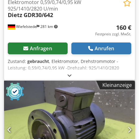
Elektromotor 0,59/0,74/0,95 kW
925/1410/2820 U/min
Dietz
GDR30/642
160 €
Wiefelstede
281 km
Festpreis zzgl. MwSt.
Anfragen
Anrufen
Zustand:
gebraucht
, Elektromotor, Drehstrommotor -
Leistung: 0,59/0,74/0,95 kW -Drehzahl: 925/1410/2820
U/min -Welle: Ø 22 x 60 mm -Bauform: B3 -Abmessungen:
360/278/H210 mm Cedpfx Ajdzzg Rjpterf -Gewicht: 35 kg
Kleinanzeige