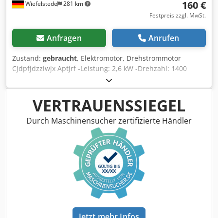
160 €
Wiefelstede
281 km
Festpreis zzgl. MwSt.
Anfragen
Anrufen
Zustand:
gebraucht
, Elektromotor, Drehstrommotor
Cjdpfjdzziwjx Aptjrf -Leistung: 2,6 kW -Drehzahl: 1400
U/min -Welle: Ø 28 x 50 mm -Bauform: B5 -Abmessungen:
390/273/H250 mm -Gewicht: 39 kg
VERTRAUENSSIEGEL
Durch Maschinensucher zertifizierte Händler
Jetzt mehr Infos