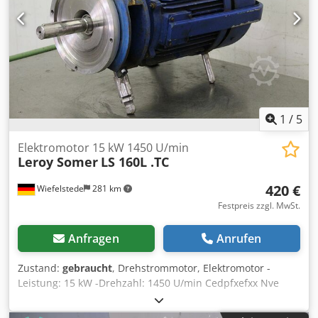
1
/
5
Elektromotor 15 kW 1450 U/min
Leroy Somer
LS 160L .TC
420 €
Wiefelstede
281 km
Festpreis zzgl. MwSt.
Anfragen
Anrufen
Zustand:
gebraucht
, Drehstrommotor, Elektromotor -
Leistung: 15 kW -Drehzahl: 1450 U/min Cedpfxefxx Nve
Aptjrf -Welle: Ø 36 x 135 mm -Bauform: B14 -Abmessung:
840/320/H425 mm -Gewicht: 127 kg