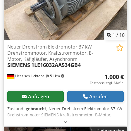
1
/
10
Neuer Drehstrom Elektromotor 37 kW
Drehstrommotor, Kraftstrommotor, E-
Motor, Käfigläufer, Asynchronm
SIEMENS
1LE16032AA534GB4
1.000 €
Hessisch Lichtenau
51 km
Festpreis zzgl. MwSt.
Anfragen
Anrufen
Zustand:
gebraucht
, Neuer Drehstrom Elektromotor 37 kW
Drehstrommotor SIEMENS Kraftstrommotor, E-Motor,
Käfigläufer, Asynchronmotor Typ 1LE16032AA534GB4
Bauform V1 Baugröße 200L Crjdpfxsyhq Awj Aptsf