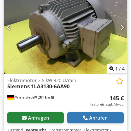
1
/
4
Elektromotor 2,5 kW 920 U/min
Siemens
1LA3130-6AA90
145 €
Wiefelstede
281 km
Festpreis zzgl. MwSt.
Anfragen
Anrufen
Zustand:
gebraucht
, Drehstrommotor, Elektromotor -