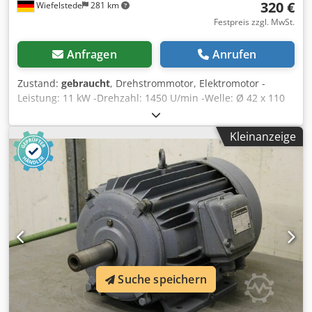
320 €
Wiefelstede
281 km
Festpreis zzgl. MwSt.
Anfragen
Anrufen
Zustand:
gebraucht
, Drehstrommotor, Elektromotor -
Leistung: 11 kW -Drehzahl: 1450 U/min -Welle: Ø 42 x 110
mm -Bauform: B3 -Schutzart: IP 33 Csdpfx Apjd I Al Rjterf -
Abmessungen: 600/400/H320 mm -Gewicht: 123 kg
Kleinanzeige
Suche speichern