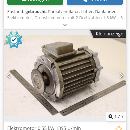
Zustand:
gebraucht
, Radialventilator, Lüfter, Dahlander
Elektromotor, Drehstrommotor mit 2 Drehzahlen 1,6 kW + 6
kW BLECHER Typ 132 S4 / 2 Für Absaugung Kühlung oder
Belüftung Lüfterrad-Durchmesser: Ø 400 mm Lüfterrad-
Kleinanzeige
Breite: 175 mm Wellendurchmesser Motorwelle: Ø 38 mm
Motorausführung: Dahlander Stern / Doppelstern
Motordrehzahl: 1440 / 2870 U/min. Polzahl: 8 / 4
Motorleistung: 1,6 / 6 kW Netzanschluß: 400 Volt, 50 Hz -
Dahlander Drehstrommotor mit 2 Drehzahlen - Ventilator
Lüfterrad aus Metall - Ventilator Abdeckblech aus Metall Ø
465 mm - Elektromotor mit Standard-Fußflansch,
Befestigungsbohrungen Ø 11,5 / Lochabstand 215 x 140
mm Crodpfszinyhox Aptof Platzbedarf L x B x H: 570 x 465 x
465 mm Gewicht: 57 kg guter Zustand 2 Stück vorhanden,
Preis pro Stück
1
/
7
Elektromotor 0,55 kW 1395 U/min