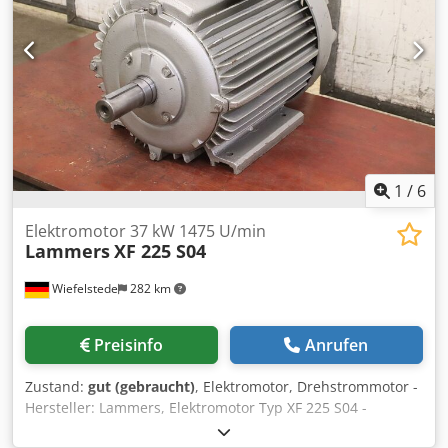
1
/
6
Elektromotor 37 kW 1475 U/min
Lammers
XF 225 S04
Wiefelstede
282 km
Preisinfo
Anrufen
Zustand:
gut (gebraucht)
, Elektromotor, Drehstrommotor -
Hersteller: Lammers, Elektromotor Typ XF 225 S04 -
Leistung: 37 kW -Drehzahl: 1475 U/min -Welle: Ø 60 x 115