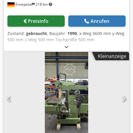
Ennepetal
218 km
Preisinfo
Anrufen
Zustand:
gebraucht
, Baujahr:
1990
, x-Weg 0600 mm y-Weg
500 mm z-Weg 500 mm Tischgröße 500 mm
Vorschubbereich 2- 10.000 mm/min Eilgang 10 m/min
Werkzeugaufnahme ISO 40 Drehzahlbereich 0- 6300 U/min
Kleinanzeige
Dwjdpfoyq Sk Uox Aflsa Hauptantrieb DC 8 kW CNC
Steuerung Dialog 11 Gesamtleistungsbedarf 23 KVA
Maschinengewicht ca. 5050 kg Raumbedarf ca. 3,0x2,5x2,0
m CNC Werkzeugfräsmaschine mit Dialog 11 Steuerung,
Spritzschutzkabine, Runddrehtisch als 4-te Achse und
Werkzeugwechselmagazin mit 40 Positionen. Maschine
wurde überholt. Maschine wurde in 2010 von der Firma
FPS überholt und modernisiert.