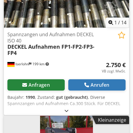
1
/
14
Spannzangen und Aufnahmen DECKEL
ISO 40
DECKEL
Aufnahmen FP1-FP2-FP3-
FP4
2.750 €
Iserlohn
199 km
VB zzgl. MwSt.
Anfragen
Anrufen
Baujahr:
1990
, Zustand:
gut (gebraucht)
, Diverse
Spannzangen und Aufnahmen Ca.300 Stück. Für DECKEL
Fräsmaschinen FP1 -FP2-FP3-FP4 Dwsdpfx Afehvz Iielea
Einzel Verkauf Bedarf Anfragen.
Kleinanzeige