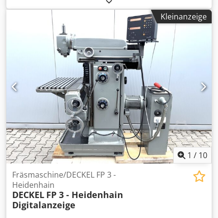
Dwodpfjd Nauxox Aflea Teilapparat
Kleinanzeige
1
/
10
Fräsmaschine/DECKEL FP 3 -
Heidenhain
DECKEL
FP 3 - Heidenhain
Digitalanzeige