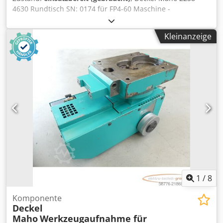
4630 Rundtisch SN: 0174 für FP4-60 Maschine -
Durchmesser: 63cm / Höhe: 43cm,gebraucht, normale
Gebrauchsspuren, 100% funktionsfähig, Lieferumfang
Kleinanzeige
gem. Fotos ACHTUNG: Kosten für Verpackung und Versand
bitte separat anfragen! ATTENTION: Please enquire for
charges for packing and transport separately! Dwjdpfx Aoy
Np Najflsa
1
/
8
Komponente
Deckel
Maho
Werkzeugaufnahme für