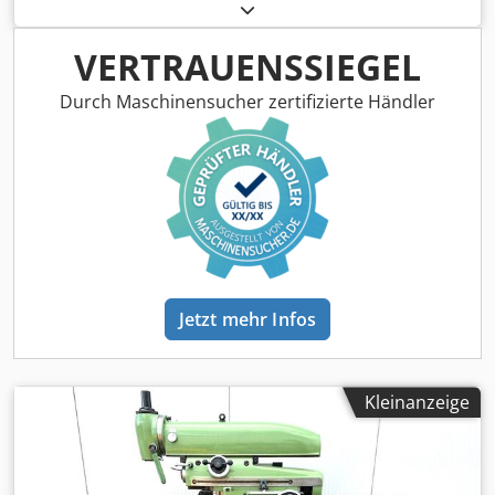
62473) Tischgröße: 700 x 240 mm Dodpfexcilrox Afljwa
Schwenkbar: +/- 30° in alle Richtungen Gewicht: ca. 90 kg
VERTRAUENSSIEGEL
Durch Maschinensucher zertifizierte Händler
Jetzt mehr Infos
Kleinanzeige