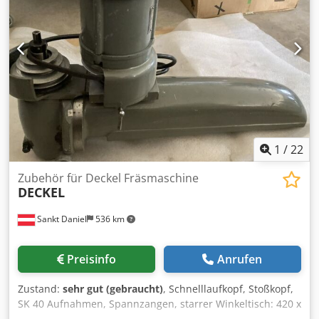
unserer Plattform.
1
/
22
Zubehör für Deckel Fräsmaschine
DECKEL
Sankt Daniel
536 km
Preisinfo
Anrufen
Zustand:
sehr gut (gebraucht)
, Schnelllaufkopf, Stoßkopf,
SK 40 Aufnahmen, Spannzangen, starrer Winkeltisch: 420 x
800 mm, schwenkbarer Winkeltisch: 240 x 700 mm,