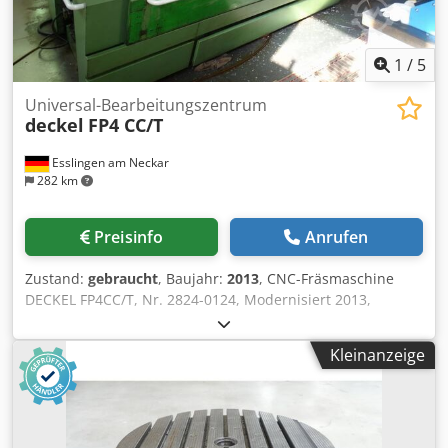
1
/
5
Universal-Bearbeitungszentrum
deckel
FP4 CC/T
Esslingen am Neckar
282 km
Preisinfo
Anrufen
Zustand:
gebraucht
, Baujahr:
2013
, CNC-Fräsmaschine
DECKEL FP4CC/T, Nr. 2824-0124, Modernisiert 2013,
Verfahrwege XYZ = 550 x 500 x 450 mm, angetriebener
Rundtisch, Steuerung DECKEL Dialog 11 Dwedpjzlpkaofx
Kleinanzeige
Afloa