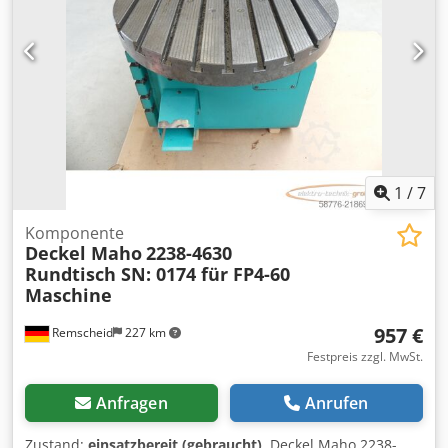
1
/
7
Komponente
Deckel Maho
2238-4630
Rundtisch SN: 0174 für FP4-60
Maschine
957 €
Remscheid
227 km
Festpreis zzgl. MwSt.
Anfragen
Anrufen
Zustand:
einsatzbereit (gebraucht)
, Deckel Maho 2238-