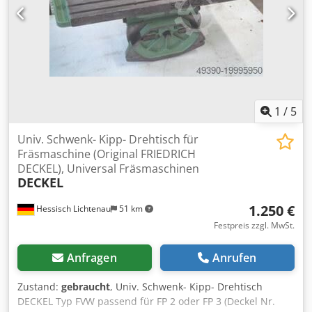
Kühlmitteleinrichtung -Diverse Werkzeugaufnahmen
Dedozbi I Ejpfx Aflswa -Maschinenleuchte -Dokumentation
Abmaße:LxBxH 2,5x2,4x1,8 Meter / Gewicht 2200 Kg
Irrtümer / Eingabefehler vorbehalten
1
/
5
Univ. Schwenk- Kipp- Drehtisch für
Fräsmaschine (Original FRIEDRICH
DECKEL), Universal Fräsmaschinen
DECKEL
1.250 €
Hessisch Lichtenau
51 km
Festpreis zzgl. MwSt.
Anfragen
Anrufen
Zustand:
gebraucht
, Univ. Schwenk- Kipp- Drehtisch
DECKEL Typ FVW passend für FP 2 oder FP 3 (Deckel Nr.