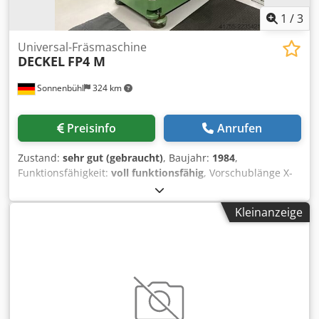
1
/
3
Universal-Fräsmaschine
DECKEL
FP4 M
Sonnenbühl
324 km
Preisinfo
Anrufen
Zustand:
sehr gut (gebraucht)
, Baujahr:
1984
,
Funktionsfähigkeit:
voll funktionsfähig
, Vorschublänge X-
Achse:
500 mm
, Vorschublänge Y-Achse:
400 mm
,
Vorschublänge Z-Achse:
400 mm
, DECKEL FP4M Universal-
Kleinanzeige
Werkzeugfräsmaschine (1984) Seriennummer: 2203-1545
Dwodpjzmhlfjfx Aflja Steuerung: HEIDENHAIN POSITIP 855
Verfahrwege: X-Achse: 500 mm Y-Achse: 400 mm Z-Achse:
400 mm Eilgang: 1300 mm/min. Vorschub: 8 – 630 mm/min
Tischabmessungen: ca. 800 x 460 mm max.
Tischbelastung: ca. 600 kg Spindeldrehzahlbereich: 50 -
2500 U/min Werkzeugaufnahme: SK40 Ohne