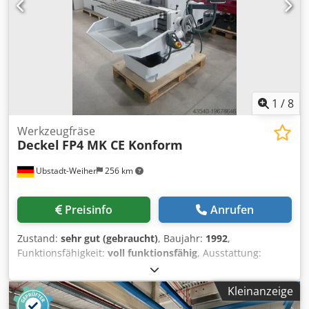
1
/
8
Werkzeugfräse
Deckel
FP4 MK CE Konform
Ubstadt-Weiher
256 km
Preisinfo
Anrufen
Zustand:
sehr gut (gebraucht)
, Baujahr:
1992
,
Funktionsfähigkeit:
voll funktionsfähig
, Ausstattung:
Dokumentation/Handbuch
, Universalfräsmaschine Deckel
FP4MK mit 3 – Achs Aktiv - Digitalanzeige Heidenhain in
Kleinanzeige
Lichtgrau sehr guter Zustand CE Konform !!! Technische