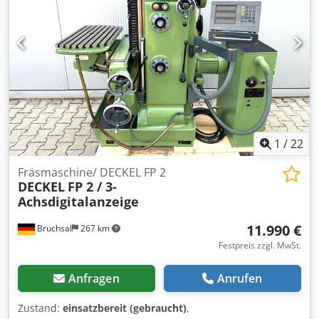
1
/
22
Fräsmaschine/ DECKEL FP 2
DECKEL
FP 2 / 3-
Achsdigitalanzeige
11.990 €
Bruchsal
267 km
Festpreis zzgl. MwSt.
Anfragen
Anrufen
Zustand:
einsatzbereit (gebraucht)
,