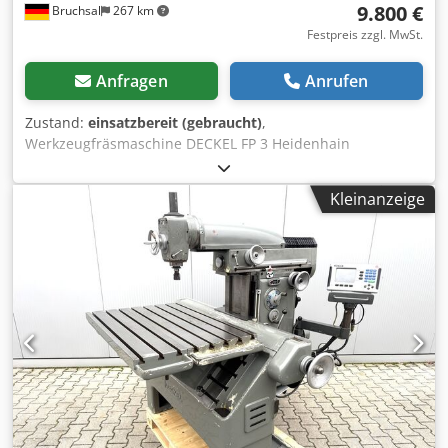
9.800 €
Bruchsal
267 km
Festpreis zzgl. MwSt.
Anfragen
Anrufen
Zustand:
einsatzbereit (gebraucht)
,
Werkzeugfräsmaschine DECKEL FP 3 Heidenhain
Digitalanzeige -Gepflegter Originalzustand -Verfahrwege
X/Y/Z 500x300x400mm -Vorschübe / Eilgänge in allen 3 -
Kleinanzeige
Achsen -Werkzeugaufnahme ISO 40 Djdpfx Aezcxtajflowa -
Drehzahlbereich 40 - 2000 U/min -Vertikal /
Horizontalfräseinrichtung -Winkeltisch -
Kühlmitteleinrichtung -Zentralschmierung -Spänewanne -
Dokumentation Abmaße: LxBxH 1,7x1,2x1,8 Meter /
Gewicht 1350 Kg Irrtümer / Eingabefehler vorbehalten