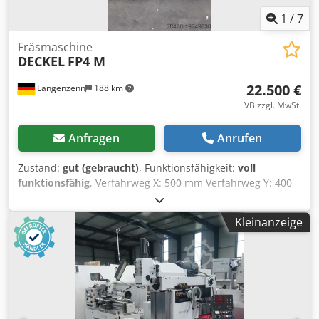
1
/
7
Fräsmaschine
DECKEL
FP4 M
22.500 €
Langenzenn
188 km
VB zzgl. MwSt.
Anfragen
Anrufen
Zustand:
gut (gebraucht)
, Funktionsfähigkeit:
voll
funktionsfähig
, Verfahrweg X: 500 mm Verfahrweg Y: 400
mm Verfahrweg Z: 400 mm Drehzahl: 50 – 2500 U/min
Antriebsleistung: 2,7 / 4,4 KW Dedpew I A D Tjfx Aflowa
Kleinanzeige
Werkzeugaufnahme: SK 40 mit Hydraulikspanner DIN 2080
Tischart: Festtsich oder Schwenktisch Tisch
Aufspannfläche: 650 x 380 mm Gewicht: 1600 kg
Abmessungen (mit Sicherheitsbereich): ca. 2500 x 2700 x
1950 mm Lackierung: RAL 6011 Resedagrün Digitalanzeige:
3-Achsen HEIDENHAIN Zubehör: Zentralschmierung, KSS-
Wanne, weiteres Zubehör auf Anfrage