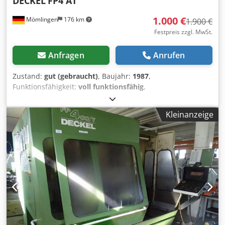
DECKEL
FP4 AT
1.000 €
Mömlingen
176 km
1.900 €
Festpreis zzgl. MwSt.
Anfragen
Anrufen
Zustand:
gut (gebraucht)
, Baujahr:
1987
,
Funktionsfähigkeit:
voll funktionsfähig
,
Maschinen-/Fahrzeugnummer:
20031
, CNC Fräsmaschine
mit Rundtisch und Werkzeugwechsler Steuerung Contur 3
Kleinanzeige
Werkzeugaufnahme SK 40 Zubehör: Schraubstock,
Bohrkopf Schaltpläne und Dokumentationen vorhanden
Dwodpfx Aezlkw Isflea