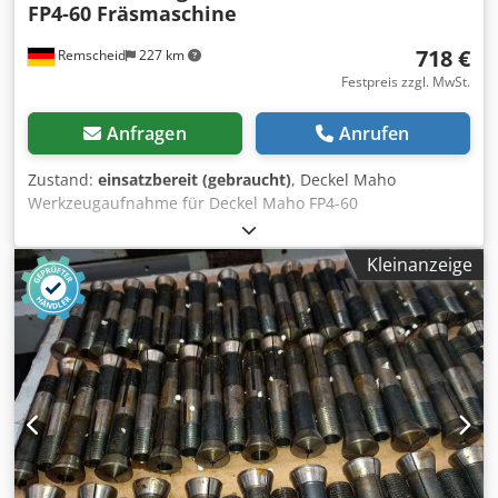
FP4-60 Fräsmaschine
718 €
Remscheid
227 km
Festpreis zzgl. MwSt.
Anfragen
Anrufen
Zustand:
einsatzbereit (gebraucht)
, Deckel Maho
Werkzeugaufnahme für Deckel Maho FP4-60
Fräsmaschine,gebraucht, guter Erhaltungszustand, 100%
funktionsfähig, Lieferumfang gem. Fotos ACHTUNG: Kosten
Kleinanzeige
für Verpackung und Versand bitte separat anfragen!
ATTENTION: Please enquire for charges for packing and
transport separately! Dwedpfx Afsy Np Ngelea