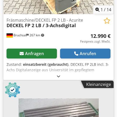
1
/
14
Fräsmaschine/DECKEL FP 2 LB - Acurite
DECKEL
FP 2 LB / 3-Achsdigital
12.990 €
Bruchsal
267 km
Festpreis zzgl. MwSt.
Anfragen
Anrufen
Zustand:
einsatzbereit (gebraucht)
, DECKEL FP 2LB incl. 3-
Achs Digitalanzeige aus Universität im gepflegtem
Originalzustand -3 - Achsdigitalanzeige "ACURITE" -
Verfahrwege X/Y/Z 795x300x400mm -Automatische
Kleinanzeige
Vorschübe (18x)/ Eilgänge in allen 3 - Achsen -
Drehzahlbereich 40 - 2000 U/min (18xDrehzahlstufen) -
Vertikal / Horizontalfräseinrichtung -Vertikalkopf
schwenkbar mit Bohrpinole -ISO 40 / Werkzeugaufnahme -
Tischfläche (Winkeltisch) 1000x440mm -
Tischaufspannfläche mit Zusatztisch 1000x770mm -