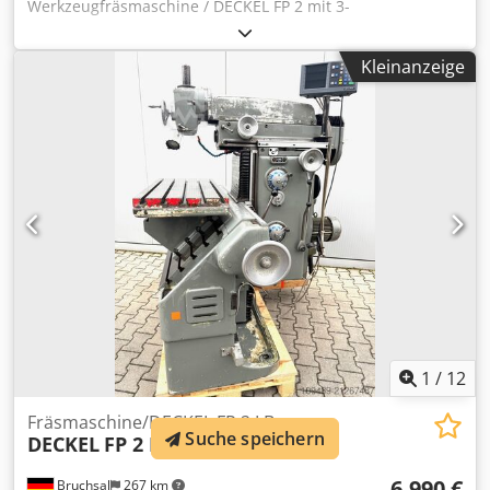
Werkzeugfräsmaschine / DECKEL FP 2 mit 3-
Achsdigitalanzeige - Heidenhain ND 780 -Maschine im
gepflegten Originalzustand -Verfahrwege X/Y/Z
Kleinanzeige
450x230x400mm Dwedpfsy R Emqsx Aflea -3-
Achsdigitalanzeige Heidenhain -Automatische Vorschübe /
Eilgänge in allen drei Achsen -Drehzahlbereich 40-2000
U/min -Universal Kipp - Schwenk - Drehtisch -Horizontal /
Vertikalfräseinrichtung mit Schiebekopf -
Werkzeugaufnahme ISO 40 -Kühlmitteleinrichtung -Diverse
Werkzeugaufnahmen & Spannzangen -Dokumentation
Abmaße: LxBxH 1,5x1,7x1,8 Meter / Gewicht 1600 Kg
Irrtümer / Eingabefehler vorbehalten
1
/
12
Fräsmaschine/DECKEL FP 2 LB
Suche speichern
DECKEL
FP 2 LB
6.990 €
Bruchsal
267 km