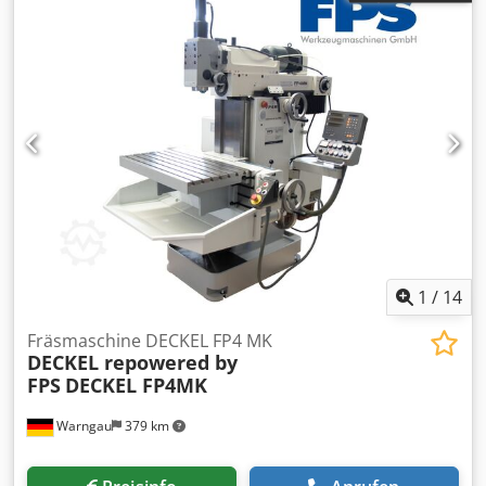
1
/
14
Fräsmaschine DECKEL FP4 MK
DECKEL repowered by
FPS
DECKEL FP4MK
Warngau
379 km