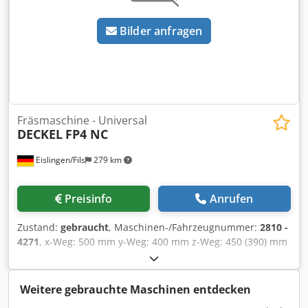
Maschinenschraubstock
Bilder anfragen
Fräsmaschine - Universal
DECKEL
FP4 NC
Eislingen/Fils
279 km
Preisinfo
Anrufen
Zustand:
gebraucht
, Maschinen-/Fahrzeugnummer:
2810 -
4271
, x-Weg: 500 mm y-Weg: 400 mm z-Weg: 450 (390) mm
Fläche Plantisch: 710 x 430 mm Spindeldrehzahl max.: 40 -
4000 U/min Vorschubbereich: 10-2000 mm/min Eilgang: 4,0
m/min Spindelantriebmotor: 4,0 kW Werkzeugaufnahme:
Weitere gebrauchte Maschinen entdecken
SK40 Steuerung: CNC Contour 3 Antriebsleistung: 9 kW