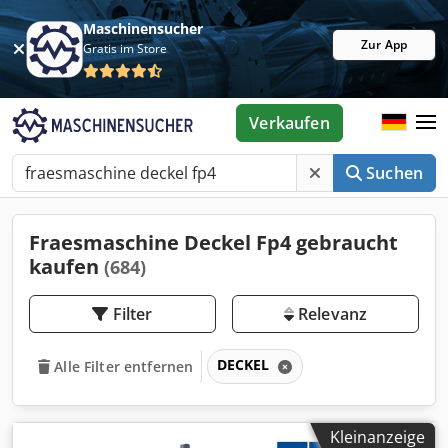
Maschinensucher
Zur App
Gratis im Store
Verkaufen
Suchen
Fraesmaschine Deckel Fp4 gebraucht
kaufen
(684)
Filter
Relevanz
DECKEL
Alle Filter entfernen
Kleinanzeige