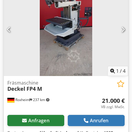
1
/
4
Fräsmaschine
Deckel
FP4 M
21.000 €
Roxheim
237 km
VB zzgl. MwSt.
Anfragen
Anrufen