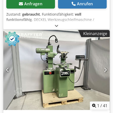
Anfragen
Anrufen
Zustand:
gebraucht
, Funktionsfähigkeit:
voll
funktionsfähig
, DECKEL Werkzeugschleifmaschine /
Innenschleifmaschine mit Vertikal-Schleifspindel –
funktionsfähig Zum Verkauf steht eine gebrauchte DECKEL
Kleinanzeige
Präzisions-Schleifmaschine mit vertikaler Schleifspindel
zum Innenrundschleifen. Die Maschine ist gebraucht,
funktionsfähig und mit digitaler Positionsanzeige (DRO)
ausgestattet. Ausstattung: Vertikale Innenschleifspindel
Digitalanzeige (X / Y / Z) Original DECKEL Komponenten
Robuste Präzisionsausführung Ideal für: Werkzeugbau
Formenbau Präzisionsschleifen Innenbearbeitung von
Bohrungen Besichtigung und Probelauf nach
Vereinbarung möglich. Codpfx Aozhuyxedqerf Verladung
vor Ort möglich. Weitere Fotos senden wir gerne auf
Anfrage.
1
/
41