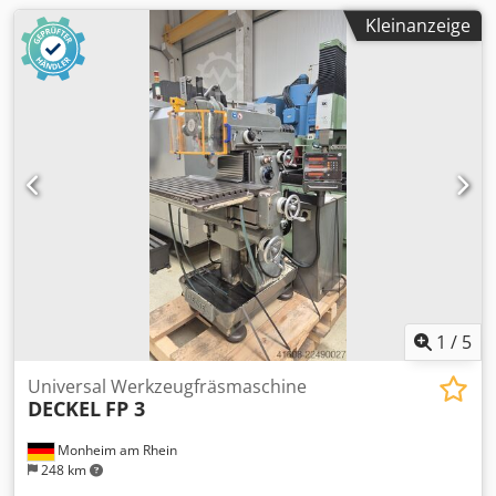
Kleinanzeige
1
/
5
Universal Werkzeugfräsmaschine
DECKEL
FP 3
Monheim am Rhein
248 km