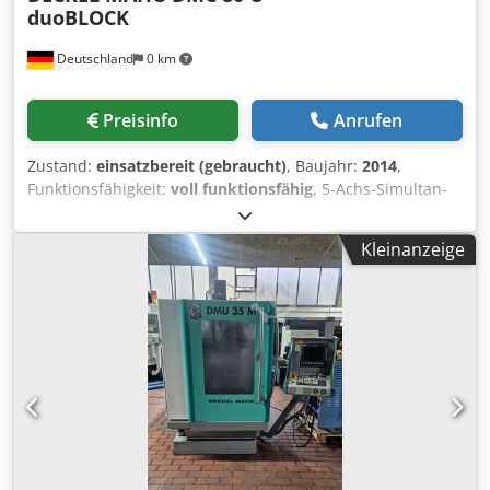
duoBLOCK
Deutschland
0 km
Preisinfo
Anrufen
Zustand:
einsatzbereit (gebraucht)
, Baujahr:
2014
,
Funktionsfähigkeit:
voll funktionsfähig
, 5-Achs-Simultan-
Bearbeitungszentrum - Universal Fabrikat: DECKEL MAHO /
Typ: DMC 80U duoBLOCK / Baujahr: 2014 Betriebsstunden
Kleinanzeige
(KW 31/2026): - Einschaltstunden: 26.642 h -
Spindelstunden: 14.604 h Die Maschine kann nach
Terminabsprache unter Strom besichtigt werden.
TECHNISCHE SPEZIFIKATIONEN / AUSSTATTUNG: - 800 mm
x 1.050 mm x 850 mm - Hauptantrieb: Motorspindel 12.000
U/min - Werkzeugaufnahme: SK 50 - Universalfräskopf mit
gesteuerter B-Achse - Werkzeugmagazin: 123 Plätze - 3D-
Steuerung Heidenhain TNC 640 - NC-Rundtisch mit
Palettenträger - 2 Paletten d 800 mm x 630 mm -
Drehpalettenwechsler - Spannhydraulik 2/4 für
Arbeitstisch und Rüstplatz zum Anschluss hydraulisch