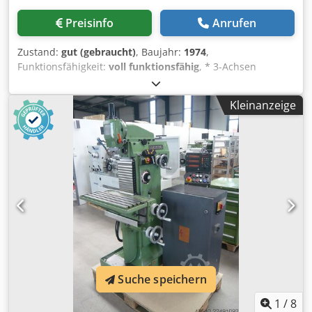
Preisinfo
Anrufen
Zustand:
gut (gebraucht)
, Baujahr:
1974
,
Funktionsfähigkeit:
voll funktionsfähig
, * 3-Achsen
Digitalanzeige Fabrikat Heidenhain * Verschiebbarer
Senkrechtfräskopf mit Pinolenverstellung * Zusätzliche
Kleinanzeige
Horizontalspindel * Sicherheitseinrichtung REPAR 2 *
Maschinenleuchte * Schwingfüsse x-Weg 500 mm y-Weg
300 mm z-Weg 380 mm Tischfläche 800 x 420 mm
Tischbelastung 400 kg Werkzeugaufnahme ISO 40
Spindeldrehzahlen 40 - 2000 U/min Vorschübe -
längs/quer/senkrecht 10 - 500 mm/min Eilgang 1500
mm/min Cedpfxezrm Sns Adqjrf Hauptmotor 3 kW
Maschinengewicht ca. 1,3 t Transportabmessungen: Die
Maschine wird mit einer Schwerlastpalette verladen,
Abmessungen 1800 x 1100 x 2100 (Länge x Breite x Höhe)
Suche speichern
1
/
8