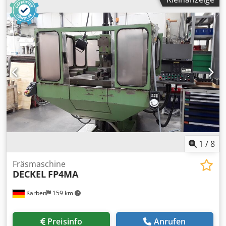
Kühlschmierstoffversorgung. 1) 5-Achs-CNC-Universal-
Bearbeitungszentrum Deckel Maho DMU 70 eV, Baujahr:
2003, Verfahrwege X/Y/Z: 750mm/600mm/520mm, B-Achse:
ca. 180°, C-Achse: 360°, Eilgang X/Y/Z: 50m/min, Vorschub:
ca. 20m/min, max. Spindeldrehzahl: ca. 18000U/min,
Spindelleistung: ca. 25kW, max. Nennleistung: ca. 35kW,
Spindeldrehmoment: ca. 87Nm, Werkzeugaufnahme: SK40,
Tischabmessungen X/Y: ca. 700mm/500mm, max.
Tischbelastung: ca. 200kg, Werkzeugmagazin: 32, Gewicht:
ca. 8500kg. 2) Interlit-Kompaktfilteranlage SUK 200-900,
Baujahr: 2003, Auftragsnummer: 1222-605, Filterfläche:
0,2m², Einfüllvolumen: 900l. Besichtigung nach Absprache
möglich. Crjdpozrn Iqsfx Adqsf
1
/
8
Fräsmaschine
DECKEL
FP4MA
Karben
159 km
Preisinfo
Anrufen