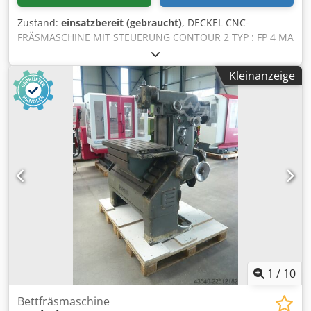
Zustand:
einsatzbereit (gebraucht)
, DECKEL CNC-
FRÄSMASCHINE MIT STEUERUNG CONTOUR 2 TYP : FP 4 MA
MASCH.-NR. : 2204 - 1679 BAUJAHR : 1988 Arbeitsbereich:
X-Achse (längs) autom./manuell 485 / 500 mm Y-Achse
Kleinanzeige
(quer) autom./manuell 385 / 400 mm Cedezrmkdepfx
Adqerf Z-Achse (senkrecht) autom./manuell 380 / 400 mm
Ausstattung: - Normalzubehör - Winkeltisch 460 x 800 mm
- Vertikal-Fräskopf, verschiebbar, SK40/M16 - Hydr.
Schraubstock - Autom. Werkzeugspanner - Autom.
Zentralschmierung - Elektronisches Handrad -
Maschinenleuchte - Spänewanne - Schutzkabine -
Kühlmitteleinrichtung - div. Wzg.-Aufnahmen -
Dokumentation Zustand: betriebsbereit, kann unter Strom
vorgeführt werden
1
/
10
Bettfräsmaschine