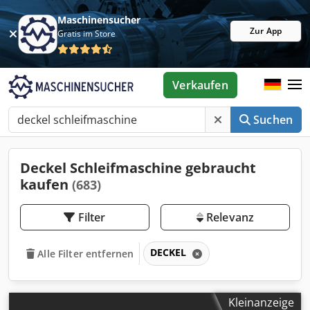
Maschinensucher
Zur App
Gratis im Store
Verkaufen
Suchen
Deckel Schleifmaschine gebraucht
kaufen
(683)
Filter
Relevanz
DECKEL
Alle Filter entfernen
Kleinanzeige