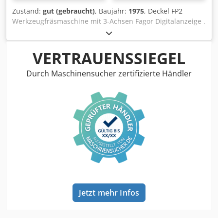
Zustand:
gut (gebraucht)
, Baujahr:
1975
, Deckel FP2
Werkzeugfräsmaschine mit 3-Achsen Fagor Digitalanzeige .
Maschine ist in einem guten Zustand , kommt aus
Ausbildungsabteilung. Universal Schwenk-Rundtisch, SK
40 Spindelaufnahme , Zubehör : div. Spannzangen und
VERTRAUENSSIEGEL
Fräserdorne. Guter betriebsbereiter Zustand .Nach
Absprache unter Strom vorführbar. Cedpszruudofx Adqerf
Durch Maschinensucher zertifizierte Händler
Jetzt mehr Infos