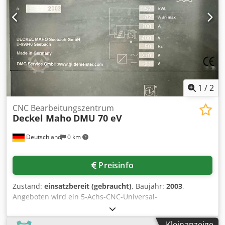
1
/
2
CNC Bearbeitungszentrum
Deckel Maho
DMU 70 eV
Deutschland
0 km
Preisinfo
Zustand:
einsatzbereit (gebraucht)
, Baujahr:
2003
,
Angeboten wird ein 5-Achs-CNC-Universal-
Bearbeitungszentrum von Deckel Maho inklusive einer
Interlit-Kompaktfilteranlage für die
Kleinanzeige