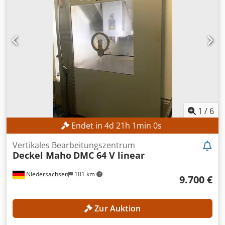
Pinolenhub vertikal: 80 mm MASCHINEN-DETAILS
Maschinengewicht: 3.900 kg Cjdszpwxyspfx Adqorf
AUSSTATTUNG Rundtisch
1
/
6
Endet in
4
d
21
h
58
s
Vertikales Bearbeitungszentrum
Deckel Maho
DMC 64 V linear
Niedersachsen
101 km
9.700 €
Zur Auktion