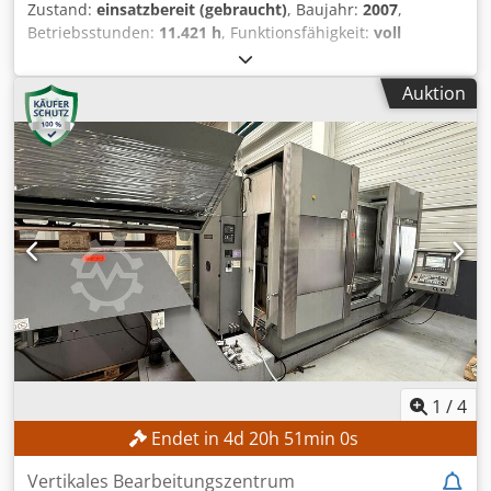
Zustand:
einsatzbereit (gebraucht)
, Baujahr:
2007
,
Betriebsstunden:
11.421 h
, Funktionsfähigkeit:
voll
funktionsfähig
, Maschinen-/Fahrzeugnummer:
29100009074
, Verfahrweg X-Achse:
640 mm
, Verfahrweg Y-
Auktion
Achse:
600 mm
, Verfahrweg Z-Achse:
500 mm
,
Werkstückdurchmesser (max.):
140 mm
, Spindeldrehzahl
(max.):
16.000 U/min
, Anzahl der Steckplätze im
Werkzeugmagazin:
30
, TECHNISCHE DETAILS Verfahrweg X-
Achse: 640 mm Verfahrweg Y-Achse: 600 mm Verfahrweg
Z-Achse: 500 mm Aufspannfläche Länge: 850 mm
Aufspannfläche Breite: 600 mm T-Nuten: DIN 650-14
Beschickungshöhe Oberkante Tisch: 850 mm
Tischbelastung max.: 600 kg Spindelhersteller: Franz
Kessler GmbH Drehzahl: 1.600 - 4.700 / 4.700 - 16.000
U/min Anzahl Magazinplätze: 30 Platzcodierung:
Festplatzcodierung Beladegewicht max.: 90 kg Span-zu-
Span-Zeit ohne Freifahrlogik t3/t2: 6,8 s Span-zu-Span-Zeit
ohne Freifahrlogik t1 (30): 7,9 s Span-zu-Span-Zeit mit
1
/
4
Freifahrlogik t3/t2: 8,3 s Span-zu-Span-Zeit mit
Endet in
4
d
20
h
50
min
58
s
Freifahrlogik t1 (30): 9,3 s WERKZEUGE UND
WERKZEUGMAGAZIN Durchmesser Standardwerkzeug
Vertikales Bearbeitungszentrum