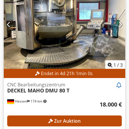
Verfahrweg X-Achse: 630 mm Verfahrweg Y-Achse: 560 mm
Csdpszpxdwofx Adqerf Verfahrweg Z-Achse: 560 mm
Werkzeugmagazinplätze: 24 Werkzeugaufnahme: SK 40
Drehbereich C-Achse: 360° Tisch Aufspannfläche: 600 x
1.000 mm Tischdurchmesser: 600 mm Tischbelastung
max.: 350 kg Tischgewicht: 800 kg Anzahl T-Nuten: 8 / 1 T-
Nuten-Breite: 14 H12 / 14 H7 T-Nuten-Abstand: 63 mm
MASCHINEN-DETAILS Anzahl Achsen: 5 (3+2)
AUSSTATTUNG Gesteuerter NC-Schwenkfräskopf (B-Achse)
NC-Rundtisch integriert im Starrtisch (C-Achse)
1
/
3
Endet in
4
d
21
h
58
s
CNC Bearbeitungszentrum
DECKEL MAHO
DMU 80 T
Hessen
174 km
18.000 €
Zur Auktion