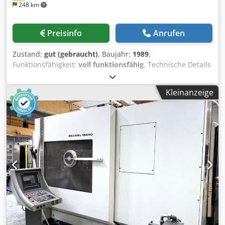
248 km
Preisinfo
Anrufen
Zustand:
gut (gebraucht)
, Baujahr:
1989
,
Funktionsfähigkeit:
voll funktionsfähig
, Technische Details
x-Weg 300 mm y-Weg 160 mm z-Weg 290 mm Tischfläche
210 x 600 mm Werkzeugaufnahme SK 40
Kleinanzeige
Spindeldrehzahlen (16) 40 - 2000 U/min Cjdpfx Adozrt
Rkjqorf Vorschübe stufenlos 5 - 500 mm/min Eilgang 1,2
m/min Spindelantrieb 1,5 / 1,9 kW Gesamtleistungsbedarf
9,5 kVA Maschinengewicht ca. 730 kg Raumbedarf ca. 2000
x 2200 x 1655 mm Zusatzinformationen Die Maschine
kommt von einem Ausbildungszentrum. Ausstattung: 3-
Achsen Aktiv-Digitalanzeige Fabrikat Heidenhain
Feststehender Winkeltisch Kühlmitteleinrichtung
Gegenhalter zum waagerecht fräsen
Maschinenschraubstock Gressel MHS 10