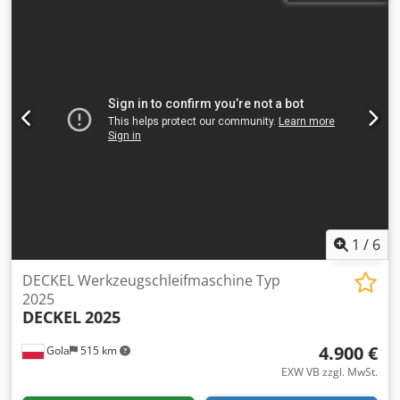
1
/
6
DECKEL Werkzeugschleifmaschine Typ
2025
DECKEL
2025
4.900 €
Gola
515 km
EXW VB zzgl. MwSt.