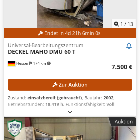
1
/
13
Endet in
4
d
21
h
5
min
58
s
Universal-Bearbeitungszentrum
DECKEL MAHO
DMU 60 T
Hessen
174 km
7.500 €
Zur Auktion
Zustand:
einsatzbereit (gebraucht)
, Baujahr:
2002
,
Betriebsstunden:
18.419 h
, Funktionsfähigkeit:
voll
funktionsfähig
, Verfahrweg X-Achse:
630 mm
, Verfahrweg
Y-Achse:
560 mm
, Verfahrweg Z-Achse:
560 mm
,
Auktion
Werkstückgewicht (max.):
350 kg
, Anzahl der Steckplätze
im Werkzeugmagazin:
24
, Kein Mindestpreis - garantierter
Verkauf zum höchsten Gebot! TECHNISCHE DETAILS