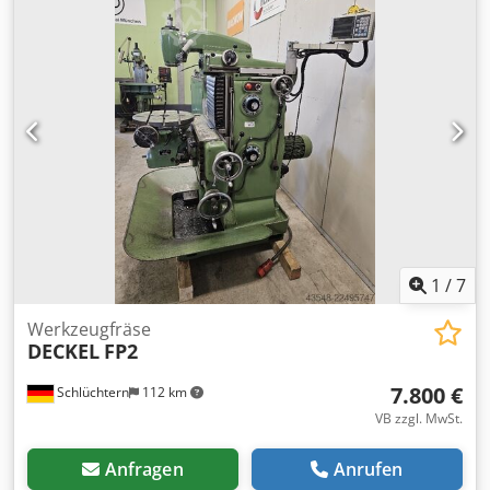
900mm/530mm, max. Tischbelastung: 450kg,
Werkzeugaufnahme: SK40, Pinolenhub: 80mm,
Fräskopfschwenkung: +/-90°, Drehzahl: 4000U/min,
Vorschub: 3,6m/min, Eilgang: 4m/min.
Maschinendimensionen X/Y/Z: 2350mm/2200mm/2000mm,
Gewicht: ca. 2200kg. Dokumentation vorhanden. Eine
Besichtigung vor Ort ist möglich. Cjdpfx Adezqu E Hjqerf
1
/
7
Werkzeugfräse
DECKEL
FP2
7.800 €
Schlüchtern
112 km
VB zzgl. MwSt.
Anfragen
Anrufen