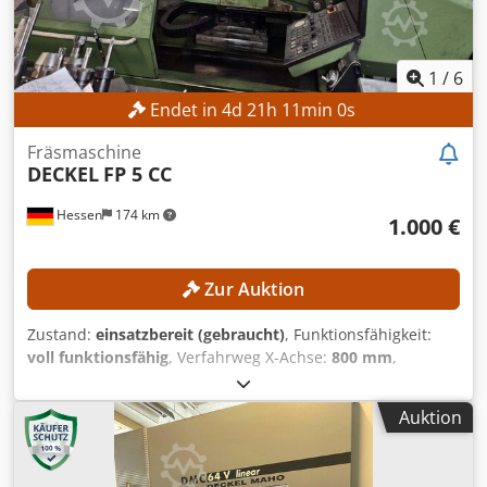
1
/
6
Endet in
4
d
21
h
10
min
58
s
Fräsmaschine
DECKEL
FP 5 CC
Hessen
174 km
1.000 €
Zur Auktion
Zustand:
einsatzbereit (gebraucht)
, Funktionsfähigkeit:
voll funktionsfähig
, Verfahrweg X-Achse:
800 mm
,
Verfahrweg Y-Achse:
700 mm
, Verfahrweg Z-Achse:
550
mm
, Pinolenhub:
80 mm
, Gesamtgewicht:
3.900 kg
, Kein
Auktion
Mindestpreis - garantierter Verkauf zum höchsten Gebot!
TECHNISCHE DETAILS Verfahrweg X-Achse: 800 mm
Verfahrweg Y-Achse: 700 mm Verfahrweg Z-Achse: 550 mm