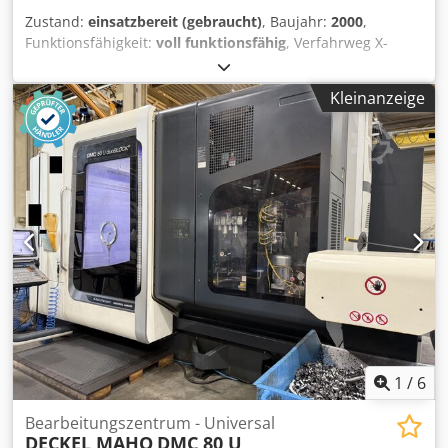
Motorspindel mit erhöhtem Drehmoment Direktes
Zustand:
einsatzbereit (gebraucht)
, Baujahr:
2000
,
Wegmesssystem in der Y- und Z-Achse Vorbereitung für
Funktionsfähigkeit:
voll funktionsfähig
, Verfahrweg X-
Messtaster 30-fach-Werkzeugwechsler Rotoclear
Achse:
800 mm
, Verfahrweg Y-Achse:
700 mm
, Verfahrweg
Produktionspaket 2 Innere Kühlmittelzufuhr durch die
Z-Achse:
600 mm
, Steuerungsmodell:
Heidenhain Mill
Spindel Kühlmittelanlage mit Papierbandfilter
Kleinanzeige
Plus
, Spindeldrehzahl (max.):
18.000 U/min
, Vertikales
Codpfozqcucjx Adqerf Blasluft durch die Spindelmitte,
Bearbeitungszentrum mit neuwertiger Spindel (1.023
über M-Funktion anwählbar Späneförderer Bettspülung
Betriebsstunden)! TECHNISCHE DETAILS Verfahrweg X-
Linearantrieb in der X-Achse Betriebsart 4 zur
Achse: 800 mm Verfahrweg Y-Achse: 700 mm Verfahrweg
Programmprüfung mit erweitertem manuellem Eingriff
Z-Achse: 600 mm Spindel Spindeldrehzahl: 18.000 U/min
Maschinendokumentation
Betriebsstunden der neuen Spindel: 1.023 h
Werkzeugaufnahme: HSK 63 MASCHINEN-DETAILS Innere
Kühlschmierstoffzufuhr: 40 bar Steuerung Crsdozqfvijpfx
Adqef Steuerungshersteller: Heidenhain
Steuerungsmodell: Mill Plus AUSSTATTUNG NC-Rundtisch
mit C-Achse NC-Schwenkkopf FD-Funktion
Palettenwechsler Infrarot-Messtaster zur
Werkstückvermessung Zusatzmagazin mit 120 Plätzen
1
/
6
Bearbeitungszentrum - Universal
DECKEL MAHO
DMC 80 U