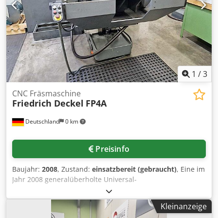
zum Anschluss hydraulisch betaetigter
Spannvorrichtungen an Rundtisch und Paletten.
Werkzeugmagazin mit 60 Plaetzen SK 40 und horizontalem
Doppelgreifer-Wechsler. Ausgestattet mit
Innenkuehlmittelzufuhr und 900 l Kuehlmittelbehaelter,
Spaenefoerderer, rotierender Sichtscheibe
(RotoClear)vund Blum Laser-Werkzeugvermessung im
1
/
3
Arbeitsraum. Crodpsznffrofx Adqef
CNC Fräsmaschine
Friedrich Deckel
FP4A
Deutschland
0 km
Preisinfo
Baujahr:
2008
, Zustand:
einsatzbereit (gebraucht)
, Eine im
Jahr 2008 generalüberholte Universal-
Werkzeugfräsmaschine Friedrich Deckel aus dem Jahr 1989
steht zur Verfügung. Verfahrweg X/Y/Z:
Kleinanzeige
560mm/500mm/450mm, Tischdimensionen X/Y: