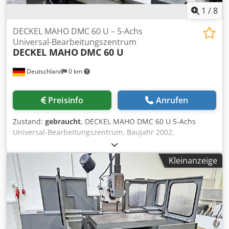
1
/
8
DECKEL MAHO DMC 60 U – 5-Achs
Universal-Bearbeitungszentrum
DECKEL MAHO
DMC 60 U
Deutschland
0 km
Preisinfo
Anrufen
Zustand:
gebraucht
, DECKEL MAHO DMC 60 U 5-Achs
Universal-Bearbeitungszentrum, Baujahr 2002,
Verfahrwege 600 x 700 x 600 mm, Eilgang bis 40 m/min.
Die Motorspindel mit 12.000 1/min und
Kleinanzeige
Werkzeugaufnahme SK 40 DIN 69871 leistet 28 kW (40%
ED) / 19 kW (100% ED) und sitzt in einem automatischen
Universal-Schwenkfraeskopf mit gesteuerter B-Achse, der
zusammen mit dem NC-Rundtisch die volle 5-Achs-
Bearbeitung ermoeglicht. Steuerung Siemens SINUMERIK
840D 3D-Bahnsteuerung. Drehpalettenwechsler mit 2
Paletten 630 x 500 mm, je 600 kg, sowie Spannhydraulik