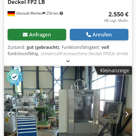
Deckel
FP2 LB
2.550 €
Ubstadt-Weiher
256 km
VB zzgl. MwSt.
Anfragen
Anrufen
Zustand:
gut (gebraucht)
, Funktionsfähigkeit:
voll
funktionsfähig
, Universalfräsmaschine Deckel FP2Lb direkt
vom Abgeber Csdpfx Aoztav Aodqsrf Technische Daten: >>
Maschinen- Nr.0793 >> Starrer Winkeltisch (
Kleinanzeige
Aufspannfläche 1000 mm x 440 mm ) >> Drehzahl: 40 -
2000 U/min >> Vorschub und Eilgang in 3 Achsen >>
Vorschub von 8 bis 400 mm/min >> Eilgang 1500 mm/min
in allen Vorschubrichtungen >> Antriebsleistung .:ca. 2,2
KW >> Verfahrwege X/Y/Z: 800/300/400 mm ( Verfahrweg Y
noch 200 verschiebbar ) >> Ausrüstung: Vertikal &
Horizontalspindel >> Vertikalpinole und Horizontalpinole
ausfahrbar - SK- 40 >> Anzugssystem S20x2
Crjwvvhhezlqaiehef >> Gewicht ca. 1900 Kg Zubehör und
Ausstattung: >> Zentralschmierung >> Umbau