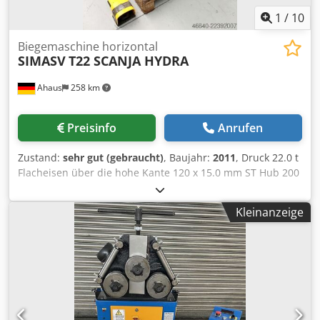
Maschine mit Hubwagen/Stapler verfahrbar
1
/
10
Dodpfoxabhmsx Ah Rswa - Bedienungsanleitung
Biegemaschine horizontal
SIMASV
T22 SCANJA HYDRA
Ahaus
258 km
Preisinfo
Anrufen
Zustand:
sehr gut (gebraucht)
, Baujahr:
2011
, Druck 22.0 t
Flacheisen über die hohe Kante 120 x 15.0 mm ST Hub 200
mm Arbeitsgeschwindigkeit 8.0 mm/sec
Rücklaufgeschwindigkeit 30.0 mm/min Arbeitshöhe 925
Kleinanzeige
mm Tisch: 630 x 1100 mm Motor 400 Volt 50 Hz
Gesamtleistungsbedarf 1.5 kW Gewicht 630 kg Abmessung
L-B-H 900 x 1200 x 920 mm aktueller Neupreis ca. 15.000
Euro Sonderpreis auf Anfrage Beschreibung: - elektro-
hydraulische Horizontalbiegemaschine - Zylinder unter der
Arbeitsplatte – hydraulische Hubverstellung des Schlittens
- Solide Arbeitsflache aus stabilisiertem Stahl - grosse und