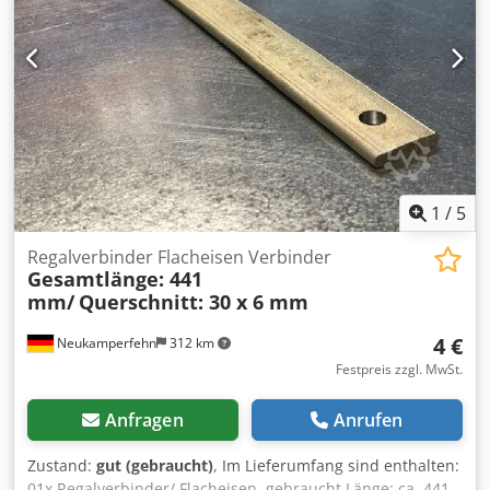
1
/
5
Regalverbinder Flacheisen Verbinder
Gesamtlänge: 441
mm/
Querschnitt: 30 x 6 mm
4 €
Neukamperfehn
312 km
Festpreis zzgl. MwSt.
Anfragen
Anrufen
Zustand:
gut (gebraucht)
, Im Lieferumfang sind enthalten:
01x Regalverbinder/ Flacheisen, gebraucht Länge: ca. 441