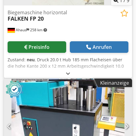
1
/
9
Biegemaschine horizontal
FALKEN
FP 20
Ahaus
258 km
Preisinfo
Anrufen
Zustand:
neu
, Druck 20.0 t Hub 185 mm Flacheisen über
die hohe Kante 200 x 12 mm Arbeitsgeschwindigkeit 10.0
mm/sec Rücklaufgeschwindigkeit 10.0 mm/min
Arbeitshöhe 930 mm Tisch: 480 x 1060 mm
Kleinanzeige
Gesamtleistungsbedarf 2.2 kW Motor 400 Volt 50 Hz
Djdpfexabtvex Ah Rewa Ölinhalt 12.0 ltr. Gewicht 530 kg
Abmessung L-B-H 1150 x 480 x 1400 mm Ausstattung : -
elektro-hydraulische Horizontalbiegemaschine - großer,
robuster Maschinentisch aus gehärteten Stahl - Maschine
aus gehärtetem und geschliffenen Schmiedestahl -
Digitalanzeige für Hubeinstellung * Programmierung von
1x Biegeendpunkt & 1x Rückzugspunkt möglich - 1x