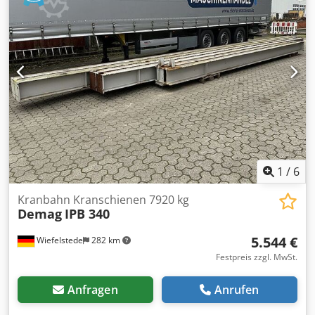
Rundrohr : 70 x 1,5 mm Vierkantrohr : 50 x 50 x 3 mm
Rundeisen : 35 mm Flacheisen : 50 x 10 mm Winkeleisen :
50 x 50 x 6 mm Lieferumfang: CE40M3D Universal-
Walzensatz für Profile Dedpfx Ahegi N Ale Rswa Zubehör
(u.a. Bedienpult mit Fußsteuerung, Bedienungsanleitung)
1 Satz Kunststoffwalzen Rundrohr 1 1/2" für
Markierungsarmes Arbeiten
1
/
6
Kranbahn Kranschienen 7920 kg
Demag
IPB 340
5.544 €
Wiefelstede
282 km
Festpreis zzgl. MwSt.
Anfragen
Anrufen