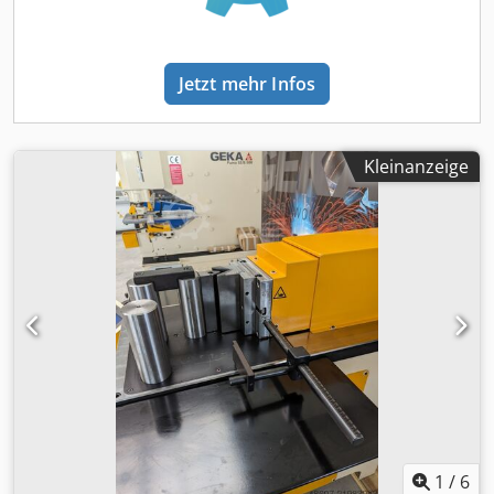
Flachstahlstation Tisch an der Ausklinkstation
Längenanschlag 1000 mm mit elektrischer
Kontaktauslösung, für Flach, Winkel- bzw. Stabstahlstation
Jetzt mehr Infos
Hydr. Antrieb 2 Fußauslöser Betriebsanleitung in DEUTSCH
und ENGLISCH
Kleinanzeige
1
/
6