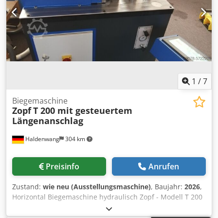
1
/
7
Biegemaschine
Zopf
T 200 mit gesteuertem
Längenanschlag
Haldenwang
304 km
Preisinfo
Anrufen
Zustand:
wie neu (Ausstellungsmaschine)
, Baujahr:
2026
,
Horizontal Biegemaschine hydraulisch Zopf - Modell T 200
mit Anschlag - programmierbarer Längenanschlag 1000
mm - Baujahr 2026 Dodpfsgrydbsx Ah Rewa -