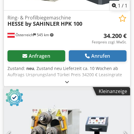
1
/
1
Ring- & Profilbiegemaschine
HESSE by SAHINLER
HPK 100
34.200 €
Österreich
545 km
Festpreis zzgl. MwSt.
Anfragen
Anrufen
Zustand:
neu
, Zustand neu Lieferzeit ca. 10 Wochen ab
Auftrags Ursprungsland Türkei Preis 34200 € Leasingrate
653.22 € Wellendurchmesser 100 mm Walzendurchmesser
315 mm Angetriebene Walzen 3 Motorleistung 7.5 kW
Kleinanzeige
Geschwindigkeit 7 m/min Flacheisen hochkant
(Querschnitt / min. Durchmesse 100x20 mm / 800 mm;
30x10 Flacheisen liegend (Querschnitt / min. Durchmesser
200x30 mm / 1.200 mm; 160 Quadratstahl (Querschnitt /
min. Durchmesser) 60x60 mm / 750 mm; 15x15 Rundstahl
(Querschnitt / min. Durchmesser) Ø 75 mm / 800 mm; Ø 15
mm Rohr (Querschnitt / min. Durchmesser) Ø 125x2,5 mm