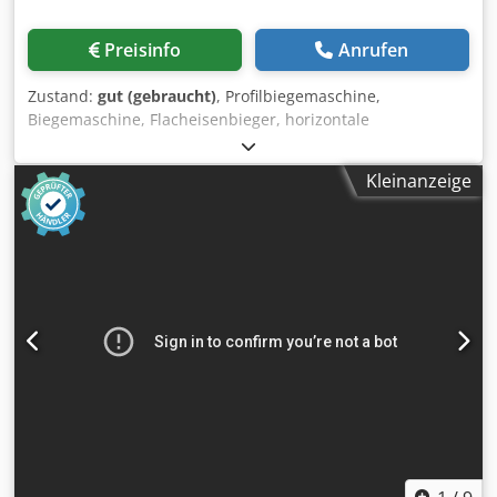
Preisinfo
Anrufen
Zustand:
gut (gebraucht)
, Profilbiegemaschine,
Biegemaschine, Flacheisenbieger, horizontale
Biege-/Richtpresse -Flacheisenbieger: hydraulische
Profilbiegemaschine -Untergestell: auf Rollen, Tisch
Kleinanzeige
beidseitig klappbar -Betriebsart: Hand- und
Automatikbetrieb -Zubehör: siehe Fotos -Abmessung ges.:
2155/1320/H1070 mm -Transportabmessung:
1320/840/H1245 mm -Gewicht: 404 kg Dwsdpoh Tk Dasfx
Ah Rea