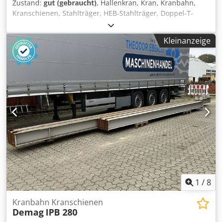
Zustand:
gut (gebraucht)
, Hallenkran, Kran, Kranbahn,
Kranschienen, Stahlträger, HEB-Stahlträger, Doppel-T-
Träger, IPB-Stahlträger -Stahlträger: für Brückenkran,
Länge 2x 13400 mm / 2x 11000 mm /2x 7970 mm Dsdpfxou
Kleinanzeige
Inrij Ah Rswa -Träger: IPB 340, HEB 340 -Kranlaufschiene:
Flacheisen 50 x 30 mm -Maße: siehe Fotos -Abgabe/Preis:
paarweise oder komplett -Gewicht: 1650/1360/950 kg/St. /
7920 kg ges.
1
/
8
Kranbahn Kranschienen
Demag
IPB 280