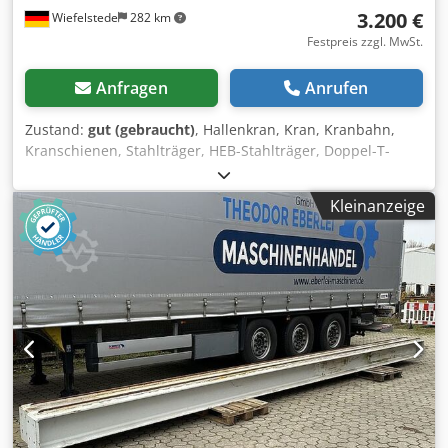
3.200 €
Wiefelstede
282 km
Festpreis zzgl. MwSt.
Anfragen
Anrufen
Zustand:
gut (gebraucht)
, Hallenkran, Kran, Kranbahn,
Kranschienen, Stahlträger, HEB-Stahlträger, Doppel-T-
Träger, IPB-Stahlträger -Kranbahn: für Brückenkran, Länge
2x 13400 mm / 2x 7980 mm -Träger: IPB 280, HEB 280 -
Kleinanzeige
Kranschiene: Flacheisen 50 x 30 mm Dwedpsu Inr Aefx Ah
Rja -Maße: siehe Fotos -Abgabe/Preis: paarweise oder
komplett -Gewicht: 1270/720 kg/St. / 3980 kg ges.