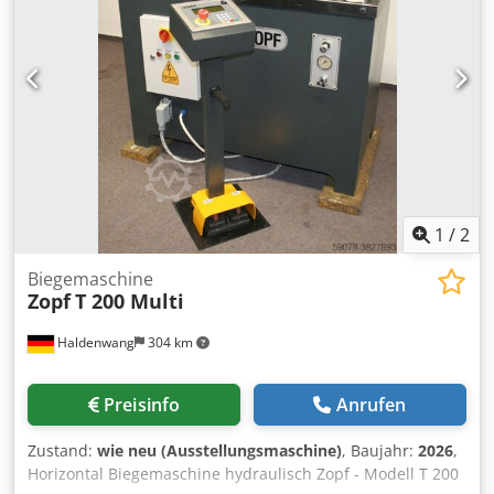
von auswechselbaren Gleitschienen am Führungsschlitten
- Der Standard-Walzensatz ist im Lieferumfang enthalten.
Er kann zum biegen verschiedener Profile verwendet
werden z.B. Flacheisen, T-Eisen, Vollmaterial u.s.w.
1
/
2
Biegemaschine
Zopf
T 200 Multi
Haldenwang
304 km
Preisinfo
Anrufen
Zustand:
wie neu (Ausstellungsmaschine)
, Baujahr:
2026
,
Horizontal Biegemaschine hydraulisch Zopf - Modell T 200