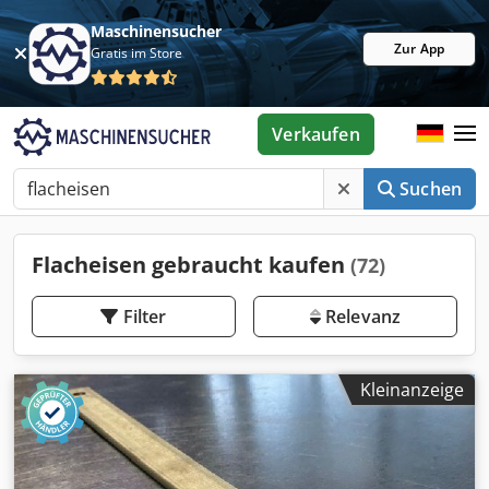
Maschinensucher
Zur App
Gratis im Store
Verkaufen
Suchen
Flacheisen gebraucht kaufen
(72)
Filter
Relevanz
Kleinanzeige