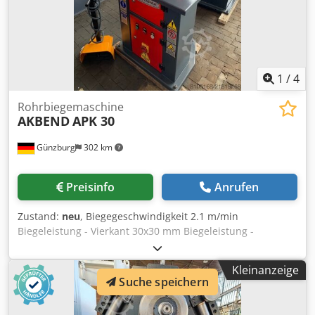
1
/
4
Rohrbiegemaschine
AKBEND
APK 30
Günzburg
302 km
Preisinfo
Anrufen
Zustand:
neu
, Biegegeschwindigkeit 2.1 m/min
Biegeleistung - Vierkant 30x30 mm Biegeleistung -
Flacheisen 80x15 mm Dwsdpfjy H N Rfex Ah Rea
Biegeleistung - Flacheisen hochkant 50x10 mm
Kleinanzeige
Rohrdurchmesser 1" oder 60x2 mm Wellendurchmesser -
Suche speichern
oben 35 mm Wellendurchmesser - unten 30 mm
Gesamtleistungsbedarf 0,75 kw Abmessung L-B-H 650 x