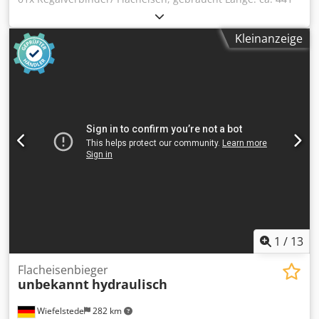
mm Maß Mitte – Mitte Loch: ca. 400 mm Lochdurchmesser:
ca. 10 mm Querschnitt: ca. 30 x 6 m Dwjdpfx Aji Euw Ejh
Kleinanzeige
Rea Oberfläche: galvanisch verzinkt Gewicht: 0,62 kg |
Stck.
1
/
13
Flacheisenbieger
unbekannt
hydraulisch
Wiefelstede
282 km