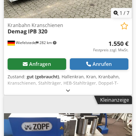
1
/
7
Kranbahn Kranschienen
Demag
IPB 320
1.550 €
Wiefelstede
282 km
Festpreis zzgl. MwSt.
Anfragen
Anrufen
Zustand:
gut (gebraucht)
, Hallenkran, Kran, Kranbahn,
Kranschienen, Stahlträger, HEB-Stahlträger, Doppel-T-
Träger, IPB-Stahlträger -Kranbahn: für Brückenkran, Länge
2x 9000 mm -Träger: IPB 320, HEB 320 -Kranschiene:
Kleinanzeige
Flacheisen 50 x 30 mm -Maße: siehe Fotos -Abgabe/Preis:
komplett Dedpfx Ahju Inr Ns Rewa -Gewicht: 970 kg/St. /
1940 kg ges. -Transportabmessung: 9130/600/H380 mm -
Gewicht:1940 kg/ges.