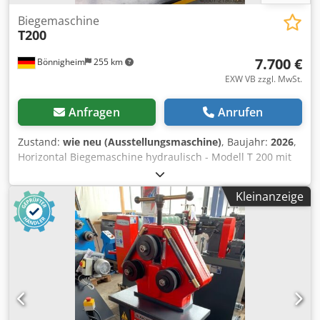
Biegemaschine
T200
7.700 €
Bönnigheim
255 km
EXW VB zzgl. MwSt.
Anfragen
Anrufen
Zustand:
wie neu (Ausstellungsmaschine)
, Baujahr:
2026
,
Horizontal Biegemaschine hydraulisch - Modell T 200 mit
Anschlag - Vorfuehrmaschine - Hublaenge 185 mm
Dedpfey T Ranjx Ah Rjwa - Gewicht 500 kg Biegeleistung
Kleinanzeige
bis Flacheisen ST 37 ist 200x12 mm (mit entsprechendem
Werkzeug) mit Stempel R 5 und Matrize V 100 mm