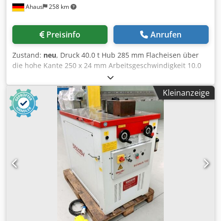
Ahaus
258 km
Preisinfo
Anrufen
Zustand:
neu
, Druck 40.0 t Hub 285 mm Flacheisen über
die hohe Kante 250 x 24 mm Arbeitsgeschwindigkeit 10.0
mm/sec Rücklaufgeschwindigkeit 10.0 mm/min
Arbeitshöhe 930 mm Tisch: 660 x 1250 mm
Kleinanzeige
Gesamtleistungsbedarf 4.0 kW Motor 400 Volt 50 Hz
Ölinhalt 40.0 l Gewicht 800 kg Abmessung L-B-H 1450 x 800
x 1300 mm Ausstattung : - elektro-hydraulische
Horizontalbiegemaschine - großer, robuster
Maschinentisch aus gehärteten Stahl - Maschine aus
gehärtetem und geschliffenen Schmiedestahl -
Digitalanzeige für Hubeinstellung * Programmierung von
1x Biegeendpunkt & 1x Rückzugspunkt möglich - 1x
Werkzeugsatz (1x Biegestempel / 1x 1V Matrize) *
Biegestempel .. Grad : 60° / Biegeradius : 5.0 mm * Matrize
.. Grad : 60° / V Öffnung : 63.0 mm - stufenlose Einstellung
der Biegegeschwindigkeit & Presskraft - 1x manueller
Materialanschlag - freibeweglicher Doppel-Fußschalter -