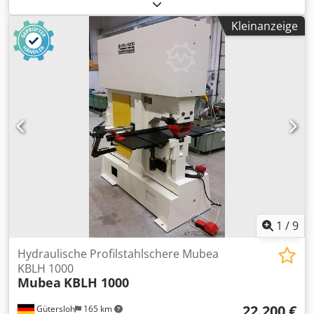
- Baujahr 2026 - Vorfuehrmaschine - Hublaenge 185 mm -
Gewicht 450 kg Biegeleistung bis Flacheisen ST 37 ist
Kleinanzeige
200x12 mm (mit entsprechendem Werkzeug) Dwsdjdy
Igzjpfx Ah Rea inklusive mechanischem Laengenanschlag
Digitalanzeige mit Programmierung des Hubes
Vorfuehrmaschine
1
/
9
Hydraulische Profilstahlschere Mubea
KBLH 1000
Mubea
KBLH 1000
22.200 €
Gütersloh
165 km