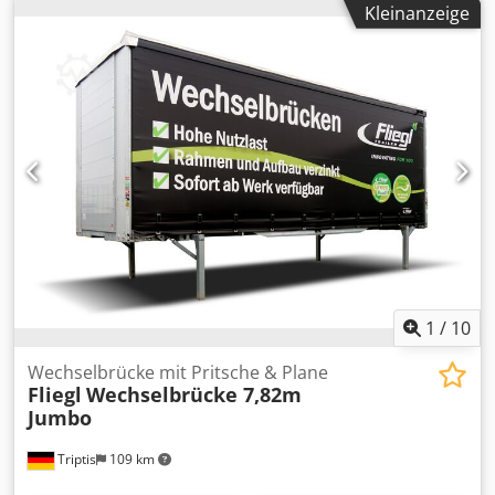
Kleinanzeige
Vorfuehrmaschine - Hublaenge 185 mm - Gewicht 500 kg
Biegeleistung bis Flacheisen ST 37 ist 200x12 mm (mit
entsprechendem Werkzeug) mit Stempel R 5 und Matrize V
100 mm
1
/
10
Wechselbrücke mit Pritsche & Plane
Fliegl
Wechselbrücke 7,82m
Jumbo
Triptis
109 km