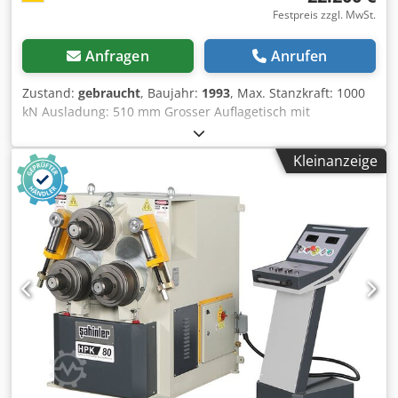
Festpreis zzgl. MwSt.
Anfragen
Anrufen
Zustand:
gebraucht
, Baujahr:
1993
, Max. Stanzkraft: 1000
kN Ausladung: 510 mm Grosser Auflagetisch mit
Materialanschlaegen an Stanzseite Elektrischer
Kontaktlaengenanschlag fuer Scherseite Hydraulischer
Kleinanzeige
Niederhalter fuer Profil- und Flachstahlschere Schneidet
an der Flachstahlschere 500 x 20 mm Locht z.B. 40 mm
Durchmesser in 22 mm Flacheisen Dwodpfx Ahef Nwn Aj
Rsa Sortiment an Werkzeugen ist im Preis inbegriffen
Gewicht: 5.000 kg Sehr guter Zustand