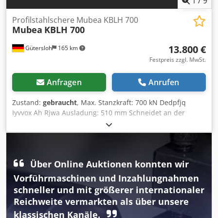
1
/
9
Profilstahlschere Mubea KBLH 700
Mubea
KBLH 700
13.800 €
Gütersloh
165 km
Festpreis zzgl. MwSt.
Anfragen
Anrufen
Zustand:
gebraucht
, Max. Stanzkraft: 700 kN Dedpfjq
Iyvvox Ah Rjwa Ausladung: 510 mm Schneidet an der
Flachstahlschere 500 x 18 mm Locht z.B. 30 mm
Durchmesser in 20 mm Flacheisen
Schnellwechselvorrichtung Sehr guter Zustand Sortiment
an Werkzeugen ist im Preis inbegriffen Gewicht: 3.000 kg
Über Online Auktionen konnten wir
Vorführmaschinen und Inzahlungnahmen
schneller und mit größerer internationaler
Reichweite vermarkten als über unsere
klassischen Kanäle.