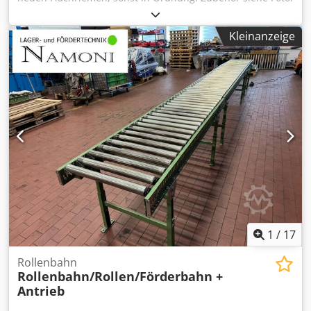
Chedpfxszicgio Am Toa
Kleinanzeige
1
/
17
Rollenbahn
Rollenbahn/Rollen/Förderbahn +
Antrieb