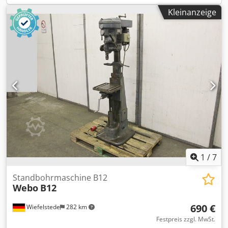
Kleinanzeige
1
/
7
Standbohrmaschine B12
Webo
B12
690 €
Wiefelstede
282 km
Festpreis zzgl. MwSt.