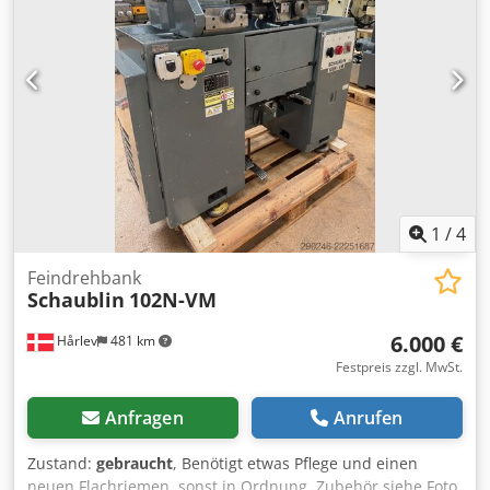
1
/
4
Feindrehbank
Schaublin
102N-VM
6.000 €
Hårlev
481 km
Festpreis zzgl. MwSt.
Anfragen
Anrufen
Zustand:
gebraucht
, Benötigt etwas Pflege und einen
neuen Flachriemen, sonst in Ordnung. Zubehör siehe Foto.