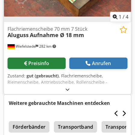
1
/
4
Flachriemenscheibe 70 mm 7 Stück
Aluguss
Aufnahme Ø 18 mm
Wiefelstede
282 km
Preisinfo
Anrufen
Zustand:
gut (gebraucht)
, Flachriemenscheibe,
Riemenscheibe, Antriebsscheibe, Rollenscheibe -
Riemenscheibe: Flachriemenrollen 7 Stück -Breite 70 mm -
Aufnahme: Ø 18 mm Cedpswuzk Hefx Am Tsha -Maße:
siehe Fotos -Abgabe/Preis: komplett -Abmessung Kasten:
Weitere gebrauchte Maschinen entdecken
430/210/H115 mm -Gewicht: 11 kg
n
Förderbänder
Transportband
Transportba