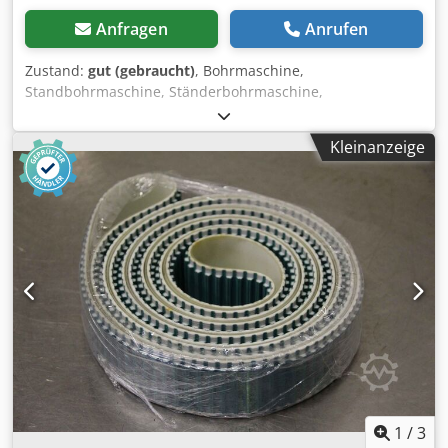
Anfragen
Anrufen
Zustand:
gut (gebraucht)
, Bohrmaschine,
Standbohrmaschine, Ständerbohrmaschine,
Säulenbohrmaschine Chodpfsfv Ungox Am Tsa -Hersteller:
Webo, Säulenbohrmaschine -Motor: 0,37 kW -Übersetzung:
Kleinanzeige
über Flachriemen -Tischgröße: 295 x 295 mm -Bohrfutter: 0
- 10 mm/B12 -Spindelhub: 70 mm -Ausladung: 150 mm -
Säulen Ø: 80 mm -Abmessungen: 500/700/H1800 mm -
Gewicht: 244 kg
1
/
3