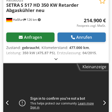
Reisebus
SETRA
S 517 HD 350 KW Retarder
Abgaskühler neu
214.900 €
Haßfurt
126 km
Festpreis zzgl. MwSt.
Anfragen
Anrufen
Zustand:
gebraucht
, Kilometerstand:
477.000 km
,
Leistung:
350 kW (475,87 PS)
, Erstzulassung:
04/2015
,
Kraftstofftyp:
Diesel
, Anzahl der Sitzplätze:
57
, Getriebetyp:
Automatisch
, Emissionsklasse:
Euro6
, Farbe:
Weiß
,
Kleinanzeige
Bremsen:
Retarder
, Ausstattung:
ABS, Klimaanlage,
Navigationssystem, Standheizung, Toilette
, * Unsere
interne Nummer: 1004 * S 517 HD * EZ 04/2015 * sauberes
Fahrzeug * 350 KW / EURO 6 (big motor) * INFO : Aktuell:
57-Sitzer -> lt. Fahrzeugpapiere erweiterbar auf ges. 61-
Sitze. * ..... * NEUE TACHO - Generation 4.1 verbau in
August 2025 Chedpjwxkh Asfx Am Toa * Auszug aus der
Rep.-Historie : * größer Klimaservice neu in 06/2026 bei
EVOBUS (Rechnug liegt vor) * Abgasküler neu bei EVOBUS