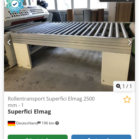
Flachriehmen -Abmessungen: 2000/520/H300 mm -
Gewicht: 90 kg
1
/
1
Rollentransport Superfici Elmag 2500
mm - 1
Superfici Elmag
Deutschland
196 km