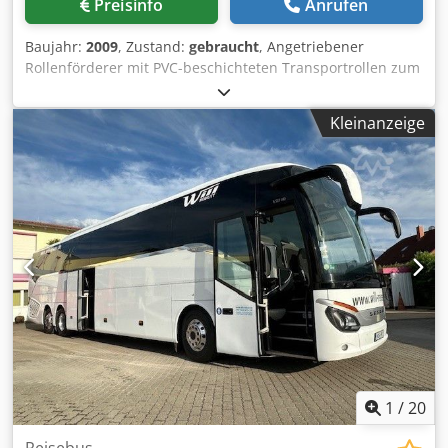
Preisinfo
Anrufen
Baujahr:
2009
, Zustand:
gebraucht
, Angetriebener
Rollenförderer mit PVC-beschichteten Transportrollen zum
Befördern von Werkstücken. Kraftübertragung per
Flachriemen über Transmissionswelle. Absolute Laufruhe
Kleinanzeige
selbst bei hohen Vorschüben, Vorschub frequenzgeregelt.
Technische Daten: - Baujahr 2009 - Transportlänge: 2.500
mm - Arbeitsbreite, nutzbar: 1.300 mm - Rollenlänge 1.450
mm - Arbeitshöhe: 900 +-20 mm - Rollendurchmesser: 64
mm - Rollenteilung: 125 mm - Vorschub regelbar (manuell):
3-15 m/min Chjdpfxszf N E Do Am Tsa - Installierte
Leistung: 0,37 KW
1
/
20