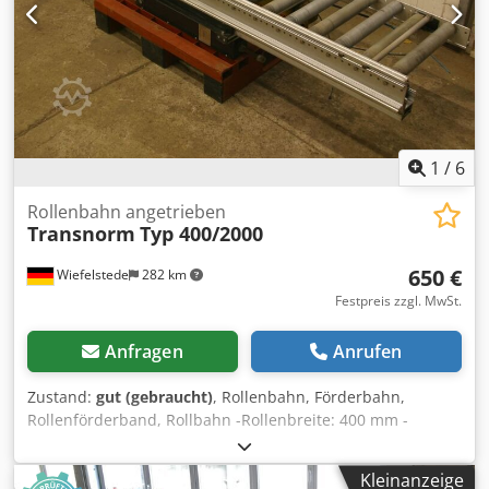
1
/
6
Rollenbahn angetrieben
Transnorm
Typ 400/2000
650 €
Wiefelstede
282 km
Festpreis zzgl. MwSt.
Anfragen
Anrufen
Zustand:
gut (gebraucht)
, Rollenbahn, Förderbahn,
Rollenförderband, Rollbahn -Rollenbreite: 400 mm -
Förderlänge: 2000 mm -Durchmesser Rolle: 50 mm -
Achsabstand. 100 mm Cjdpfx Amsb A Rubs Toha -Höhe:
Kleinanzeige
300 mm -angetrieben: über Flachriemen -ohne: