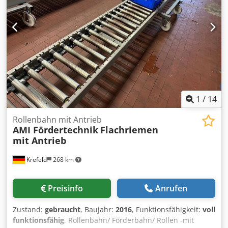
1
/
14
Rollenbahn mit Antrieb
AMI Fördertechnik
Flachriemen
mit Antrieb
Krefeld
268 km
Preisinfo
Anrufen
Zustand:
gebraucht
, Baujahr:
2016
, Funktionsfähigkeit:
voll
funktionsfähig
, Rollenbahn/ Förderbahn/ Rollen -mit