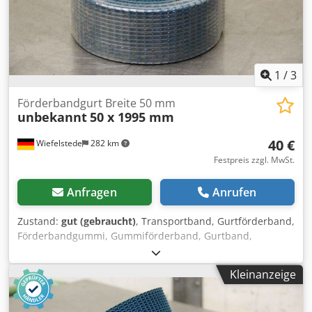
1
/
3
Förderbandgurt Breite 50 mm
unbekannt
50 x 1995 mm
40 €
Wiefelstede
282 km
Festpreis zzgl. MwSt.
Anfragen
Anrufen
Zustand:
gut (gebraucht)
, Transportband, Gurtförderband,
Förderbandgummi, Gummiförderband, Gurtband,
Flachriemen, Antriebsriemen -Breite: 50 mm -Länge: 1995
mm -Preis: pro Stück -Anzahl: 6 Stück -Abmessung:
Kleinanzeige
130/130/H50 mm Cjdpsf Ry Rrofx Am Toha -Gewicht: 0,4
kg/Stück