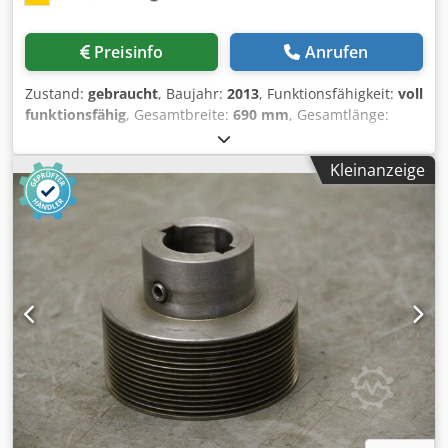
Logistik, Pharmaindustrie, Handwerk oder die
Elektronikbranche haben wir bereits erfolgreich Projekte
Preisinfo
Anrufen
realisiert. Gemeinsam werden wir Wege erarbeiten, um
Ihren Ablauf und Materialfluss kostengünstig und
Zustand:
gebraucht
, Baujahr:
2013
, Funktionsfähigkeit:
voll
nachhaltig zu optimieren. Selbst vollautomatische
funktionsfähig
, Gesamtbreite:
690 mm
, Gesamtlänge:
Sortiertechnik oder ergänzende Komponenten wie
3.800 mm
, Leistung:
0,37 kW (0,50 PS)
, Rollenbahn/
Kommissionierregale oder Behälter können wir Ihnen
Fördertechnik/ Rollen Hersteller: AMI Fördertechnik
anbieten. Eigenschaften: Zustand: voll funktionsfähig, mit
Kleinanzeige
Baujahr: 2013 Zustand: Gebraucht Antriebsart:
Gebrauchsspuren Ideal zum schnellen Materialtransport
Flachriemen Gesamtlänge: ca. 3800 mm Gesamtbreite inkl.
Fachmännisch demontiert und verpackt Abholadresse:
Motor: ca. 850 mm Gesamtbreite ohne Motor: ca. 690 mm
Industriestraße 5 (47918 Tönisvorst)
Förderbreite: ca. 600 mm Rollen/ Achsenabstand: ca. 65
mm Rollendurchmesser: ca. 50 mm Cedpfoyhdmpex Am
Teha Rahmen aus Stahl Rahmenhöhe: ca. 120 mm
Rahmenbreite: ca. 40 mm Inklusive 2 SEW-Motoren (0.37
KW) Lagerbestand: 2 Stück Preis pro Meter Interne
Artikelnummer: 2026020501 Durch die hervorragende
Verarbeitung der Fördertechnik gleitet Ihr Material, selbst
unter hoher Belastung, sanft zum Bestimmungsort.
Maßgeschneiderte Lösungen für Ihre Intralogistik Für
Rollenbahnen, Gurtbahnen, Schrägförderer oder