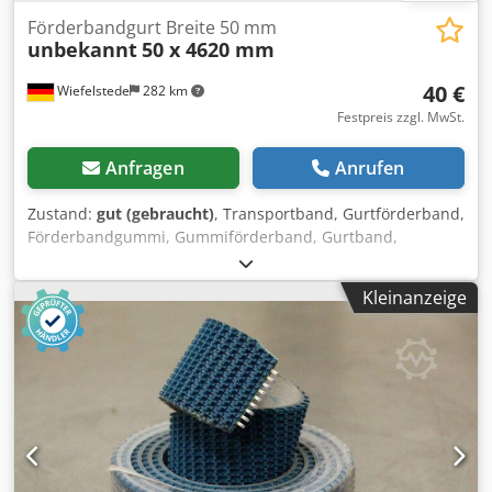
Förderbandgurt Breite 50 mm
unbekannt
50 x 4620 mm
40 €
Wiefelstede
282 km
Festpreis zzgl. MwSt.
Anfragen
Anrufen
Zustand:
gut (gebraucht)
, Transportband, Gurtförderband,
Förderbandgummi, Gummiförderband, Gurtband,
Flachriemen, Antriebsriemen -Breite: 50 mm -Länge: 4620
mm -Preis: pro Stück -Anzahl: 12 Stück -Abmessungen:
Kleinanzeige
260/210/H50 mm -Gewicht: 1,7 kg/Stück Cjdjf Ry Rkopfx Am
Tjha