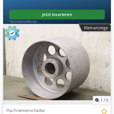
Jetzt inserieren
*pro Inserat/Monat
Kleinanzeige
1
/
5
Flachriemenscheibe