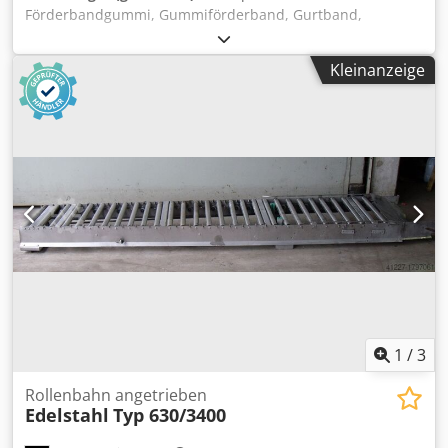
Förderbandgummi, Gummiförderband, Gurtband,
Flachriemen, Antriebsriemen Chsdpfof Ry R Iox Am Tsa -
Breite: 100 mm -Länge: 4990 mm -Preis: pro Stück -Anzahl:
Kleinanzeige
4 Stück -Abmessungen: 200/200/H100 mm -Gewicht: 2,1
kg/Stück
1
/
3
Rollenbahn angetrieben
Edelstahl
Typ 630/3400