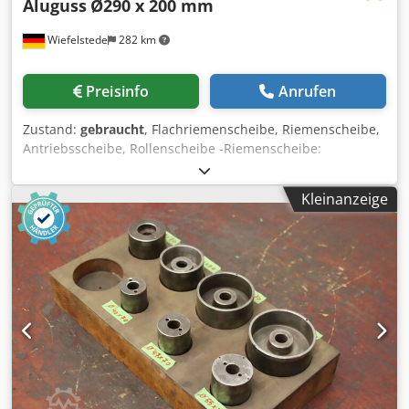
Aluguss
Ø290 x 200 mm
Wiefelstede
282 km
Preisinfo
Anrufen
Zustand:
gebraucht
, Flachriemenscheibe, Riemenscheibe,
Antriebsscheibe, Rollenscheibe -Riemenscheibe:
Flachriemenscheibe Material Aluguss Ø 290 mm -Breite
200 mm -Aufnahme: Ø 60 x 120 mm -Lochkreis: Ø 80 mmm
Kleinanzeige
M6 -Abmessungen: Ø 290 x 200 mm Cjdjnch Iuspfx Am
Tsha -Gewicht: 6,3 kg