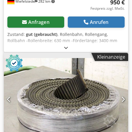
950 €
Wiefelstede
282 km
Festpreis zzgl. MwSt.
Anfragen
Anrufen
Zustand:
gut (gebraucht)
, Rollenbahn, Rollengang,
Rollbahn -Rollenbreite: 630 mm -Förderlänge: 3400 mm
Chodpfxjb A I Tgs Am Tsa -Durchmesser Rolle: 50 mm -
Höhe: 350 mm -angetrieben: über Flachriemen -
Kleinanzeige
Abmessungen: 800/4100/H350 mm