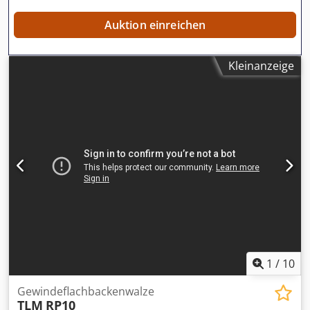
Auktion einreichen
Kleinanzeige
1
/
10
Gewindeflachbackenwalze
TLM
RP10