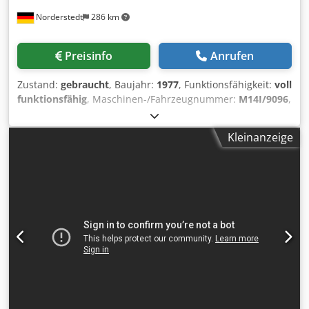
Norderstedt
286 km
Preisinfo
Anrufen
Zustand:
gebraucht
, Baujahr:
1977
, Funktionsfähigkeit:
voll
funktionsfähig
, Maschinen-/Fahrzeugnummer:
M14I/9096
,
Offertennummer: M14I/9096 Maschinenart:
Gewindeflachbackenwalze Fabrikat: PELTZER-EHLERS
Kleinanzeige
Dkedpfoyya Sgjx Aagor Typ: NKW-16 Baujahr: 1977
Durchmesserbereich: 8-16 mm Schaftlänge unter Kopf: 25-
160 mm max. Gewindelänge: 80 mm Leistung Stück/Min:
100 Standort: In Deutschland