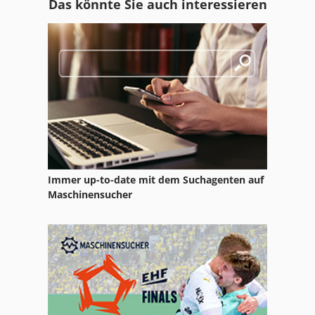
Das könnte Sie auch interessieren
Flachbettstanzmaschine
Flachriemen
Flachschleifmaschine
Flachschleifmaschine Horizontal
Flachstahl
Flachstahlschere
Immer up-to-date mit dem Suchagenten auf
Fladder
Maschinensucher
Flankenschleifmaschine
Flanschenbohrmaschine
Flügelglätter
Gewindeschneid