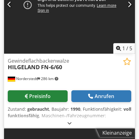
1
/
5
Gewindeflachbackenwalze
HILGELAND
FN-6/60
Norderstedt
286 km
Preisinfo
Anrufen
Zustand:
gebraucht
, Baujahr:
1990
, Funktionsfähigkeit:
voll
funktionsfähig
, Maschinen-/Fahrzeugnummer:
M14L/8732
, Offertennummer: M14L/8732 Djdewi Szxspfx
Aagskr Maschinenart: Gewindeflachbackenwalze Info: mit
Kleinanzeige
Scheibenzuführung Fabrikat: HILGELAND Typ: FN-6/60