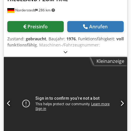
Norderstedt
286 km
Preisinfo
Anrufen
Zustand:
gebraucht
, Baujahr:
1976
, Funktionsfähigkeit:
voll
funktionsfähig
, Maschinen-/Fahrzeugnummer:
M14L/8736
, Offertennummer: M14L/8736 Maschinenart:
Gewindeflachbackenwalze Info: Schwingförderer Fabrikat:
Kleinanzeige
HILGELAND / ZOM Typ: TR4L Baujahr: 1976
Durchmesserbereich: 6-12 mm Schaftlänge unter Kopf:
170 mm Dksdswi Tmvjpfx Aagor max. Gewindelänge: 102
mm Leistung Stück/Min: 125 Standort: Bei uns im Lager