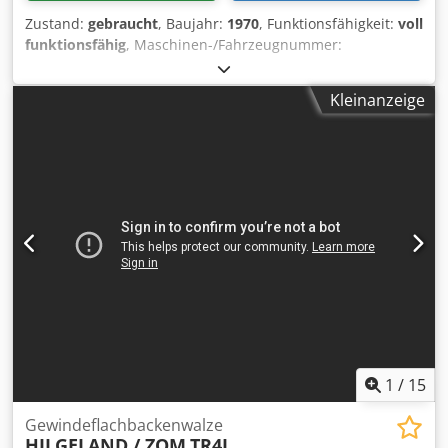
Zustand:
gebraucht
, Baujahr:
1970
, Funktionsfähigkeit:
voll
funktionsfähig
, Maschinen-/Fahrzeugnummer:
M14L/6907
, Offertennummer: M14L/6907 Maschinenart:
Gewindeflachbackenwalze Info: Schwingförderer Fabrikat:
Kleinanzeige
MALMEDIE Typ: AG13 Baujahr: 1970 Durchmesserbereich:
8-16 mm Schaftlänge unter Kopf: 150 mm max.
Gewindelänge: 83 mm Djdjwi Ta Nspfx Aagjkr Leistung
Stück/Min: 120 Standort: Bei uns im Lager
1
/
15
Gewindeflachbackenwalze
HILGELAND / ZOM
TR4L