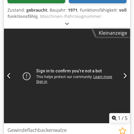
Zustand:
gebraucht
, Baujahr:
1971
, Funktionsfähigkeit:
voll
funktionsfähig
, Maschinen-/Fahrzeugnummer:
M14L/8133
, Offertennummer: M14L/8133 Maschinenart:
Gewindeflachbackenwalze Info: Rohrzuführung für
Kleinanzeige
kopflose Teile Dsdjwi S Irspfx Aagokr Fabrikat: PELTZER-
EHLERS Typ: NKW12-ST8 Baujahr: 1971
Durchmesserbereich: 6-12mm Schaftlänge unter Kopf: 95
mm max. Gewindelänge: 90 mm Leistung Stück/Min: 55
Standort: Bei uns im Lager
1
/
5
Gewindeflachbackenwalze