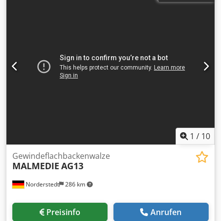
Baujahr: 1996 Durchmesserbereich: 10 mm Schaftlänge
unter Kopf: 100 mm max. Gewindelänge: 65 mm Leistung
Stück/Min: 180 Standort: Bei uns im Lager
1
/
10
Gewindeflachbackenwalze
MALMEDIE
AG13
Norderstedt
286 km
Preisinfo
Anrufen