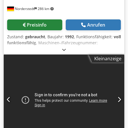
Norderstedt
286 km
Preisinfo
Anrufen
Zustand:
gebraucht
, Baujahr:
1992
, Funktionsfähigkeit:
voll
funktionsfähig
, Maschinen-/Fahrzeugnummer:
M14E/9142
, Offertennummer: M14E/9142 Maschinenart:
Gewindeflachbackenwalze Info: mit Scheibenzuführung
Kleinanzeige
Fabrikat: TLM Typ: RP10 Baujahr: 1992 Dedpfx Aaoy Dc
Ekogskr Durchmesserbereich: 10 mm Schaftlänge unter
Kopf: 100 mm max. Gewindelänge: 60 mm Leistung -
Stück/Min: 320 Standort: In Europa