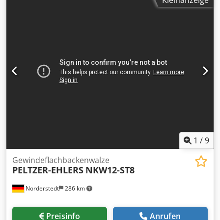
Kleinanzeige
MENN Dsdpfxewi S A Ns Aagjkr Typ: GW83L Baujahr: 1987
Durchmesserbereich: 4-12 mm Schaftlänge unter Kopf:
150 mm max. Gewindelänge: 105 mm Leistung Stück/Min:
80-260 Standort: Bei uns im Lager
1
/
9
Gewindeflachbackenwalze
PELTZER-EHLERS
NKW12-ST8
Norderstedt
286 km
Preisinfo
Anrufen