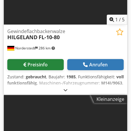
1
/
5
Gewindeflachbackenwalze
HILGELAND
FL-10-80
Norderstedt
286 km
Preisinfo
Anrufen
Zustand:
gebraucht
, Baujahr:
1985
, Funktionsfähigkeit:
voll
funktionsfähig
, Maschinen-/Fahrzeugnummer:
M14I/9063
,
Offertennummer: M14I/9063 Maschinenart:
Gewindeflachbackenwalze Info: Schwingförderer Fabrikat:
Kleinanzeige
HILGELAND Typ: FL-10-80 Baujahr: 1985
Durchmesserbereich: 10 mm Schaftlänge unter Kopf: 180
mm Dkodpfxoxnyrto Aagor max. Gewindelänge: 80 mm
Leistung - Stück/Min: 400 Standort: In Deutschland