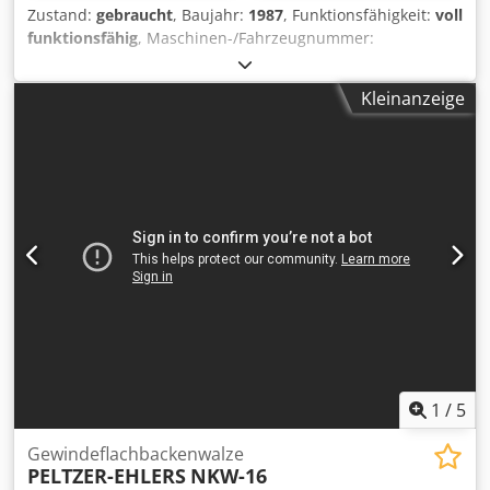
Zustand:
gebraucht
, Baujahr:
1987
, Funktionsfähigkeit:
voll
funktionsfähig
, Maschinen-/Fahrzeugnummer:
M14L/8196
, Offertennummer: M14L/8196 Maschinenart:
Gewindeflachbackenwalze Fabrikat: SASPI Djdpfxowi S Hzs
Kleinanzeige
Aagokr Typ: GV3-20 Baujahr: 1987 Durchmesserbereich: 4-
12 mm Schaftlänge unter Kopf: 150 mm max.
Gewindelänge: 130 mm Leistung Stück/Min: 85-220
Standort: Bei uns im Lager
1
/
5
Gewindeflachbackenwalze
PELTZER-EHLERS
NKW-16