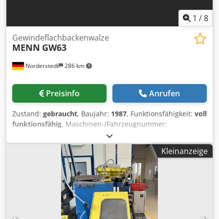
1
/
8
Gewindeflachbackenwalze
MENN
GW63
Norderstedt
286 km
Preisinfo
Anrufen
Zustand:
gebraucht
, Baujahr:
1987
, Funktionsfähigkeit:
voll
funktionsfähig
, Maschinen-/Fahrzeugnummer:
M14L/8631
, Offertennummer: M14L/8631 Maschinenart:
Gewindeflachbackenwalze Info: Schwingförderer Dodpowi
Kleinanzeige
Swaefx Aagekr Fabrikat: MENN Typ: GW63 Baujahr:
1987/24 Durchmesserbereich: 3-8 mm Schaftlänge unter
Kopf: 80 mm max. Gewindelänge: 58 mm Leistung -
Stück/Min: 250-480 Standort: Bei uns im Lager