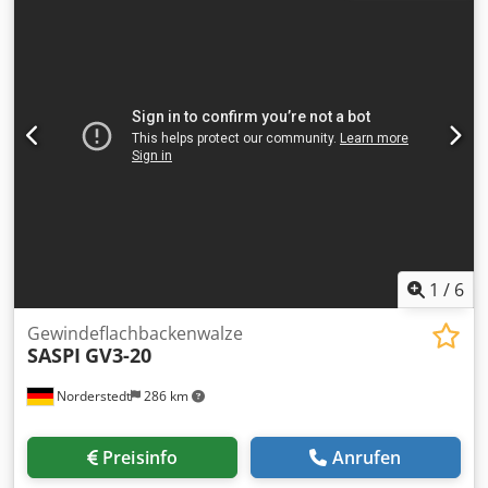
Baujahr: 1990 Durchmesserbereich: 6 mm Schaftlänge
unter Kopf: 80 mm max. Gewindelänge: 62 mm Leistung -
Stück/Min: 450 Standort: Bei uns im Lager
1
/
6
Gewindeflachbackenwalze
SASPI
GV3-20
Norderstedt
286 km
Preisinfo
Anrufen