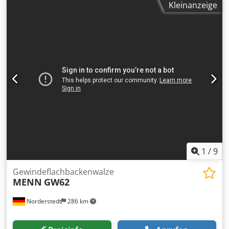
Kleinanzeige
1
/
9
Gewindeflachbackenwalze
MENN
GW62
Norderstedt
286 km