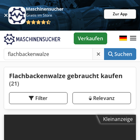
Maschinensucher
Zur App
Gratis im Store
Verkaufen
Suchen
Flachbackenwalze gebraucht kaufen
(21)
Filter
Relevanz
Kleinanzeige