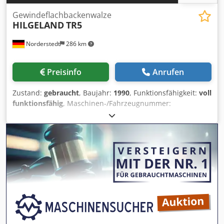
Gewindeflachbackenwalze
HILGELAND
TR5
Norderstedt
286 km
Preisinfo
Anrufen
Zustand:
gebraucht
, Baujahr:
1990
, Funktionsfähigkeit:
voll
funktionsfähig
, Maschinen-/Fahrzeugnummer:
M14E/9143
, Offertennummer: M14E/9143 Maschinenart:
Gewindeflachbackenwalze Fabrikat: HILGELAND Typ: TR5
Baujahr: 1990 Durchmesserbereich: 8-16 mm Dodpfx Aasy
Dc Hzjgekr Schaftlänge unter Kopf: 12-160 mm max.
Gewindelänge: 100 mm Leistung Stück/Min: 115 Standort:
In Europa