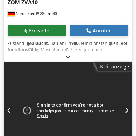
ZOM
ZVA10
Norderstedt
286 km
Preisinfo
Anrufen
Zustand:
gebraucht
, Baujahr:
1980
, Funktionsfähigkeit:
voll
funktionsfähig
, Maschinen-/Fahrzeugnummer:
M14L/8792
, Offertennummer: M14L/8792 Maschinenart:
Gewindeflachbackenwalze Info: Schwingförderer Fabrikat:
Kleinanzeige
ZOM Dedpswi Tkuofx Aagjkr Typ: ZVA10 Baujahr: 1980
Durchmesserbereich: 10 mm Schaftlänge unter Kopf: 100
mm max. Gewindelänge: 65 mm Leistung Stück/Min: 180
Standort: Bei uns im Lager