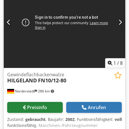
1
/
8
Gewindeflachbackenwalze
HILGELAND
FN10/12-80
Norderstedt
286 km
Preisinfo
Anrufen
Zustand:
gebraucht
, Baujahr:
2002
, Funktionsfähigkeit:
voll
funktionsfähig
, Maschinen-/Fahrzeugnummer: