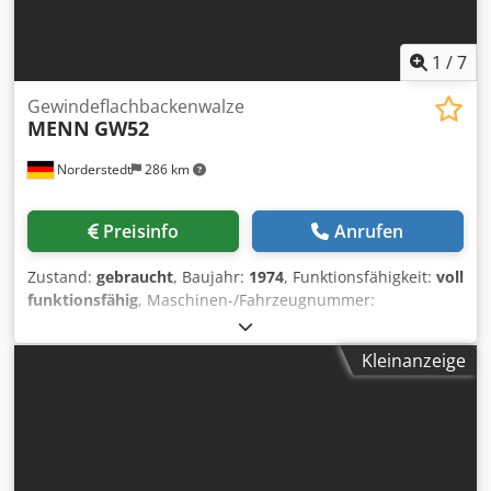
1
/
7
Gewindeflachbackenwalze
MENN
GW52
Norderstedt
286 km
Preisinfo
Anrufen
Zustand:
gebraucht
, Baujahr:
1974
, Funktionsfähigkeit:
voll
funktionsfähig
, Maschinen-/Fahrzeugnummer:
M14L/8630
, Offertennummer: M14L/8630 Maschinenart:
Gewindeflachbackenwalze Dodpfx Aswi Swgoagskr Info:
Kleinanzeige
Schwingförderer Fabrikat: MENN Typ: GW52 Baujahr:
1974/24 Durchmesserbereich: 2,5-6 mm Schaftlänge unter
Kopf: 80 mm max. Gewindelänge: 40 mm Leistung
Stück/Min: 600 Standort: Bei uns im Lager