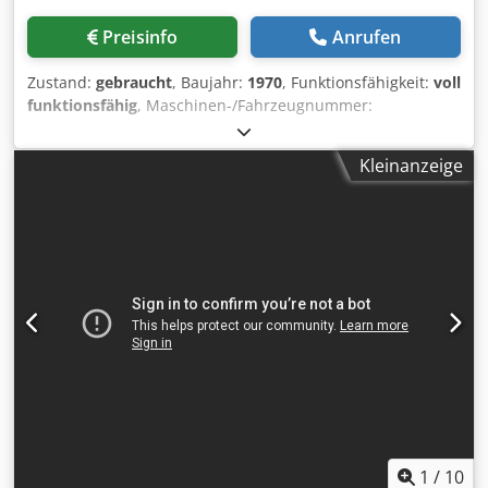
Preisinfo
Anrufen
Zustand:
gebraucht
, Baujahr:
1970
, Funktionsfähigkeit:
voll
funktionsfähig
, Maschinen-/Fahrzeugnummer:
M14L/8034
, Offertennummer: M14L/8034 Maschinenart:
Gewindeflachbackenwalze Info: Schwingförderer Fabrikat:
Kleinanzeige
HILGELAND Typ: TR6V Baujahr: 1970 Durchmesserbereich:
10-20 mm Schaftlänge unter Kopf: 16-180 mm max.
Gewindelänge: 105 mm Dkedpfx Aewi Tc Reagsr Leistung
Stück/Min: 100 Standort: Bei uns im Lager
1
/
10