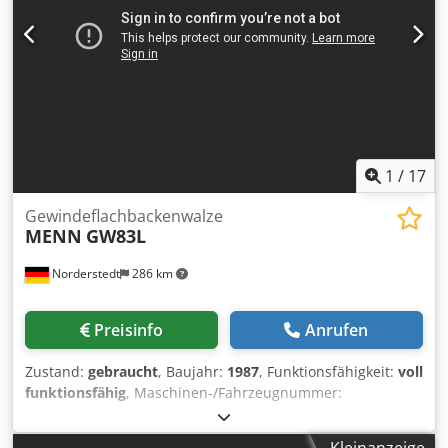
1
/
17
Gewindeflachbackenwalze
MENN
GW83L
Norderstedt
286 km
Preisinfo
Anrufen
Zustand:
gebraucht
, Baujahr:
1987
, Funktionsfähigkeit:
voll
funktionsfähig
, Maschinen-/Fahrzeugnummer:
M14L/8402
, Offertennummer: M14L/8402 Maschinenart:
Gewindeflachbackenwalze Info: Schwingförderer Fabrikat: