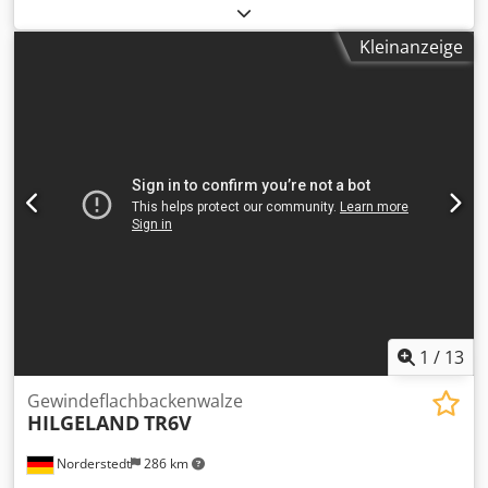
M14L/9004
, Offertennummer: M14L/9004 Maschinenart:
Gewindeflachbackenwalze Info: Schwingförderer Fabrikat:
Kleinanzeige
HILGELAND Dsdpfx Aowi T U Tjagekr Typ: FN10/12-80
Baujahr: 2002/2024 Durchmesserbereich: 6-12 mm
Schaftlänge unter Kopf: 180 mm max. Gewindelänge: 80
mm Leistung - Stück/Min: 100-330 Standort: Bei uns im
Lager
1
/
13
Gewindeflachbackenwalze
HILGELAND
TR6V
Norderstedt
286 km