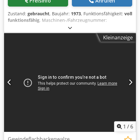
Preisinfo
Anrufen
Zustand:
gebraucht
, Baujahr:
1973
, Funktionsfähigkeit:
voll
funktionsfähig
, Maschinen-/Fahrzeugnummer:
M14L/8559
, Offertennummer: M14L/8559 Dsdpfx Aowi
Sxwjagokr Maschinenart: Gewindeflachbackenwalze Info:
Kleinanzeige
Schwingförderer Fabrikat: MENN Typ: GW62 Baujahr:
1973/92/23 Durchmesserbereich: 3-8 mm Schaftlänge
unter Kopf: 80 mm max. Gewindelänge: 55 mm Leistung
Stück/Min: 300 Standort: Bei uns im Lager
1
/
6
Gewindeflachbackenwalze