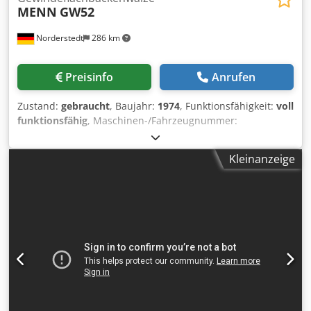
MENN
GW52
Norderstedt
286 km
Preisinfo
Anrufen
Zustand:
gebraucht
, Baujahr:
1974
, Funktionsfähigkeit:
voll
funktionsfähig
, Maschinen-/Fahrzeugnummer:
M14L/8822
, Offertennummer: M14L/8822 Maschinenart:
Gewindeflachbackenwalze Fabrikat: MENN Typ: GW52
Kleinanzeige
Baujahr: 1974 Durchmesserbereich: 2,5-6 mm Dkjdswi Ti
Rspfx Aagjr Schaftlänge unter Kopf: 80 mm max.
Gewindelänge: 40 mm Leistung Stück/Min: 600 Standort:
Bei uns im Lager