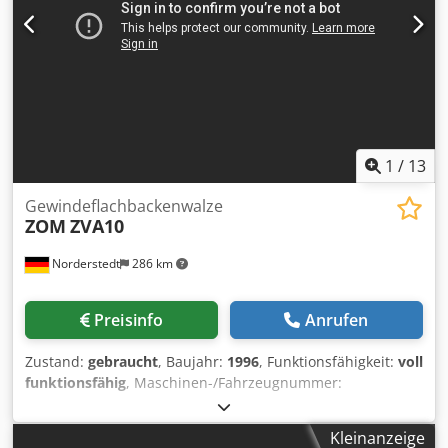
1
/
13
Gewindeflachbackenwalze
ZOM
ZVA10
Norderstedt
286 km
Preisinfo
Anrufen
Zustand:
gebraucht
, Baujahr:
1996
, Funktionsfähigkeit:
voll
funktionsfähig
, Maschinen-/Fahrzeugnummer:
M14L/8733
, Offertennummer: M14L/8733 Maschinenart:
Gewindeflachbackenwalze Info: mit Scheibenzuführung
Kleinanzeige
Dkodpfswi Tm Njx Aagsr Fabrikat: ZOM Typ: ZVA10