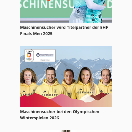
Gewindewalze
Niederzugbacken
Maschinensucher wird Titelpartner der EHF
Schmiedemaschine
Finals Men 2025
Schwingförderer
Spulenwickelmaschine
Walzenauftragsmaschine
Walzendrehmaschine
Maschinensucher bei den Olympischen
Winterspielen 2026