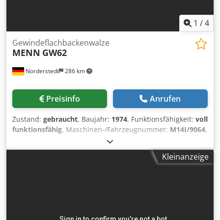
1
/
4
Gewindeflachbackenwalze
MENN
GW62
Norderstedt
286 km
Preisinfo
Anrufen
Zustand:
gebraucht
, Baujahr:
1974
, Funktionsfähigkeit:
voll
funktionsfähig
, Maschinen-/Fahrzeugnummer:
M14I/9064
,
Offertennummer: M14I/9064 Maschinenart:
Gewindeflachbackenwalze Info: Schwingförderer Fabrikat:
Kleinanzeige
MENN Dksdsxnytqspfx Aagor Typ: GW62 Baujahr: 1974
Durchmesserbereich: 3-8 mm Schaftlänge unter Kopf: 80
mm max. Gewindelänge: 55 mm Leistung Stück/Min: 300
Standort: In Deutschland