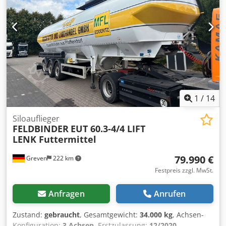
1
/
14
Siloauflieger
FELDBINDER
EUT 60.3-4/4 LIFT
LENK Futtermittel
79.990 €
Greven
222 km
Festpreis zzgl. MwSt.
Anfragen
Anrufen
Zustand:
gebraucht
, Gesamtgewicht:
34.000 kg
, Achsen-
Konfiguration:
3 Achsen
, Erstzulassung:
12/2020
,