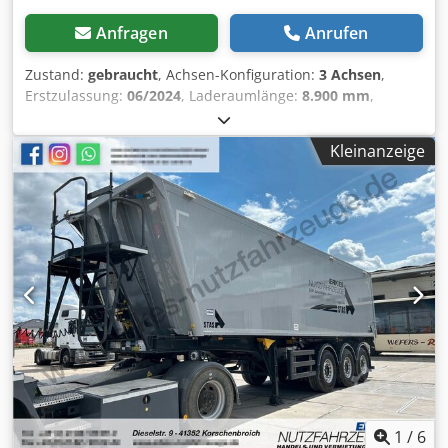
Fahrerhaus, Unterfahrschutz vorn, Vorbereitung / Schalter
Liftachse am Auflieger / Anhänger, Vorbereitung
Anfragen
Anrufen
Fleetboard, Zusatzheizung (Wasser) Weitere Ausstattung:
Abgasnorm EURO 6, ABS abschaltbar, Achskonfiguration:
Zustand:
gebraucht
, Achsen-Konfiguration:
3 Achsen
,
4x2, Achslast Vorderachse 7,5 t, Anhängersteckdose 24V /
Erstzulassung:
06/2024
, Laderaumlänge:
8.900 mm
,
15-polig, Arbeitsscheinwerfer, Arocs, Auspuffendrohr zur
Laderaumbreite:
2.480 mm
, Laderaumhöhe:
2.200 mm
,
Fahrzeugmitte, Außenspiegel elektr. verstell- und heizbar,
Laderaumvolumen:
49 m³
, Fahrgestell light Ausführung In
Kleinanzeige
Differentialsperre Hinterachse, Druckluftanschluss im
Alu(15-6-12) Zwei vollautomatisch verschweißte I-
Fahrerhaus, Druckluftbehälter Stahl, Drucklufteinheit
Längsträger mit verschweißten Querträgern. Chassisbreite
mittel, Fahrerhaus: Breite 2,30 m, Fahrerhaus:
1.600 mm Achsen und Aufhängung Scheibenbremse 430
Fahrerhauseinstieg beweglich, Fahrerhaus:
mm "off Road Version" JOST (ex DCA) Achsaggregate 3 x 9 t
Kippeinrichtung hydraulisch, Fahrerhaus: L StreamSpace,
mit Luftfederung, Luftbälgein Zentralanordnung zum
Fahrerhausboden mit Motortunnel 170 mm, Federung:
Chassislängsträger, 1. Achse liftbar mit Anfahrhilfe und
Blatt / Luft, Federung: Vorderfedern 7,5 t, 3 Blatt,
manueller Zwangsabsenkung, Smart Board Infocenter,
Fensterheber elektrisch, Generator 100 A, Getriebe 12-
Heben-Senkventil, BVA-Bremsverschleißanzeige Bereifung
Gang - Typ: G 211-12, Harnstofftank (AdBlue): 60 Ltr.,
und Räder 6 Räder mit Reifen der Größe 385/65 R 22,5 ca.
Hinterachse Tellerrad 440, Info-Display 10,4 cm,
60 % mit Stahl Felgen 11.75 x 22.5 ET 120,UNI-Rad Bolzen f.
Innenraumfilter: Pollenfilter, Karosserie/Aufbau:
Alufelgen Königszapfen 2"- eingeschraubt in eine 8 mm
Sattelzugmaschine, Karosserievariante: Standard,
starke Platte "light" Sattelstützen ützwinden mit zwei
Komfortliege unten, Komfortschließanlage, Kotflügel 3-
Geschwindigkeiten, 2x 20to Stützlast für Luftfederung
teilig, Lenkhelfpumpe ungeregelt, Luftansaugung von vorn,
verwenden wir Schwenkfüße Bremsanlage nach E.E.G.
1
/
6
Luftpresser 2-stufig, Lufttrockner beheizt, Motor 10,7 Ltr. -