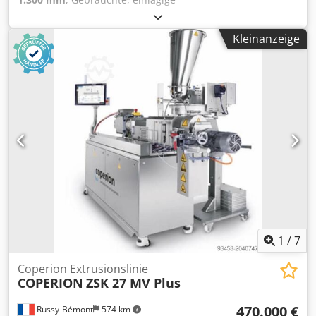
Blasfolienextrusionsmaschine in ausgezeichnetem
Zustand zu verkaufen, mit 150 mm Werkzeugdurchmesser
Kleinanzeige
und einer Leistung von bis zu 100 kg/h. Typ: Queens EP-
65N Zu verarbeitende Materialien:
LLDPE/LDPE/MDPE/HDPE/sonstige Mischungen.
Schneckendurchmesser: 65 mm Kopf: •
Blasfolienwerkzeugkopf • Werkzeugdurchmesser 150 mm
Werkzeugspalt: 1,2 mm Leistung: Bis zu 100 kg/h (je nach
Materialzusammensetzung) • Maximale Geschwindigkeit:
120 m/min • Wickelbreite: 1300 mm - Rollenschnitt mit
Fliegendes Messer Cjdpfx Ajxrb Hmjbrjrf Zubehör: • Turm •
Gravimetrische Gewichtskontrolle • Masterbatch-Dosierer •
Kalibrierkorb Die Maschine kann im laufenden Betrieb
besichtigt werden. Wird mit Ersatzteilen verkauft.
1
/
7
Coperion Extrusionslinie
COPERION
ZSK 27 MV Plus
470.000 €
Russy-Bémont
574 km