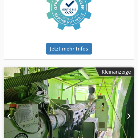
Schmelzefilter/Siebwechsler > Granuliersysteme: Strang
ST- , Wasserring WRG oder Unterwassergranulierung UWG
> Schneckenkonfiguration gemäß Ihren Anforderungen >
Materialdosierungen: volumetrisch oder Gravimetrisch >
weiteres Zubehör Besuchen Sie uns in unserem Werk
Wuppertal. Die Anlage ist vorführbereit, Testlauftermin mit
Ihrem Material nach Absprache
Jetzt mehr Infos
Kleinanzeige