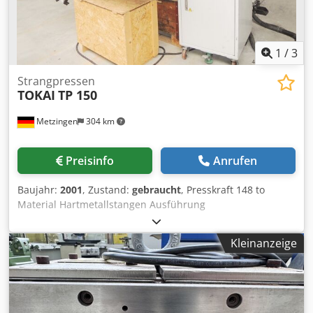
vorbehalten Anfragen bitte nur per E-Mail Hinweis: Die
Maschine ist noch installiert, und kann vor Ort besichtigt
werden. Der Käufer muss sie selbst ausbauen und den
Versand organisieren. Dies ist nicht Teil des
1
/
3
Angebotspreises.
Strangpressen
TOKAI
TP 150
Metzingen
304 km
Preisinfo
Anrufen
Baujahr:
2001
, Zustand:
gebraucht
, Presskraft 148 to
Material Hartmetallstangen Ausführung
Extrusionspressvorgang 0 T O K A I (Japan) hydraulische
Strangpresse für Hartmetallstangen Type TP 150 Baujahr
Kleinanzeige
2001 _____ Druckleistung des Extrusionszylinders 10 - 148
to Göße des Druckzylinders innen 300 x 900 mm Hub des
Druckzylinders 900 mm Hubgeschwindigkeit
vorw./rückw./extrudern 10/11/ 8 mm/sek. Materialzylinder
neigbar bis 60 (90) ° Größe des Werkstücktablets 143 x 800