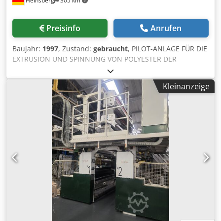
Heinsberg
305 km
Preisinfo
Anrufen
Baujahr:
1997
, Zustand:
gebraucht
, PILOT-ANLAGE FÜR DIE
EXTRUSION UND SPINNUNG VON POLYESTER DER
HAUPTTEIL WURDE VON FOURNE IM JAHRE 1997 FÜR DSM
ENTWICKELT, UM VERSUCHE MIT POLYESTER UND
Kleinanzeige
POLYAMIDEN, MONO- UND MULTIFILAMENTEN,
DURCHZUFÜHREN. >> EXTRUDER-DETAILS: HERSTELLER:
FEP POLYMER BAUJAHR: 1997 TYP: EX 25 - 25 D MAX.
FÖRDERMENGE: CA. 7,0 KG/H (PA6), CA. 5,6 KG/H (PP) : CA.
8,2 KG/H (PET) NOMINALE SCHNECKENDURCHMESSER: 25
MM SCHNECKENLÄNGE: 25 X D SCHNECKENGEOMETRIE:
SPEZIELLE 3-ZONEN-SCHNECKE Csdpfx Abezl Hz Nerorf
MISCHTORPEDO: AUSTAUSCHBAR, AM SCHNECKENENDE
BEFESTIGT, CA. 3 X D LANG HEIZLEISTUNG: CA. 3,2 KW / 4
ZONEN ANTRIEB: CA. 4,5 KW, AS-MOTOR MIT
SCHNECKENGETRIEBE ELEKTRISCH BEHEIZT UND BIS MAX.
350 °C REGULIERBAR, AUSGESTATTET MIT 3 TEMPERATUR-
ÜBERWACHUNGSSENSOREN,