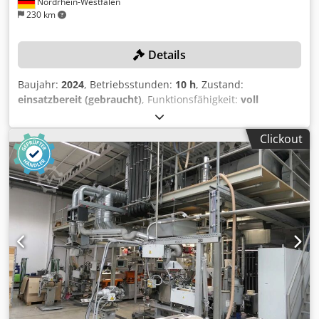
Nordrhein-Westfalen
230 km
Details
Baujahr:
2024
, Betriebsstunden:
10 h
, Zustand:
einsatzbereit (gebraucht)
, Funktionsfähigkeit:
voll
funktionsfähig
, Schneckendurchmesser:
145 mm
,
TECHNISCHE DETAILS Extrudertyp: Einschneckenextruder /
Clickout
Schmelzextruder Schneckendurchmesser: 145 mm
Heizung: Induktionsheizung Cjdpfozr Hz Aox Abrerf
MASCHINEN-DETAILS Antriebsleistung: 45 kW Geeignete
Kunststoffe: LDPE, HDPE, PP Geeignete Materialien:
Mahlgut, EPS, Folienreste, Folienmahlgut und leichte
Kunststoffabfälle Materialzufuhr: Für Materialien mit
niedrigem Schüttgewicht geeignet Betriebsstunden: 10 h
AUSSTATTUNG Stopfwerk Bunker für Materialzufuhr
Großer Filter / Siebwechsler Adaptierte Strangdüse