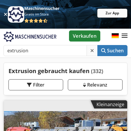
Maschinensucher
Zur App
Gratis im Store
Verkaufen
Suchen
Extrusion gebraucht kaufen
(332)
Filter
Relevanz
Kleinanzeige