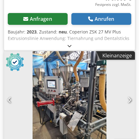
Festpreis zzgl. MwSt.
Anfragen
Anrufen
Baujahr:
2023
, Zustand:
neu
, Coperion ZSK 27 MV Plus
Extrusionslinie Anwendung: Tiernahrung und Dentalsticks
Baujahr: 2023, unbenutzt, noch in der Originalverpackung
Csdpfx Abexr Hgxororf
Kleinanzeige