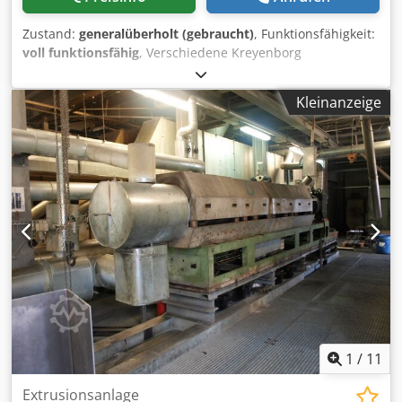
Zustand:
generalüberholt (gebraucht)
, Funktionsfähigkeit:
voll funktionsfähig
, Verschiedene Kreyenborg
Doppelkolben Siebwechsler Codpfx Abjh Itl Sjrsrf -
Kontinuierlicher Siebwechsler - Rückspülfilter - Sofort
Kleinanzeige
lieferbar, auf Wunsch auch mit Steuerung ,
Hydraulikaggregat. Bitte teilen Sie uns bei der Anfrage Ihre
Wunsch Kapazität sowie das Material mit damit wir Ihnen
den passenden Filter anbieten können.
1
/
11
Extrusionsanlage