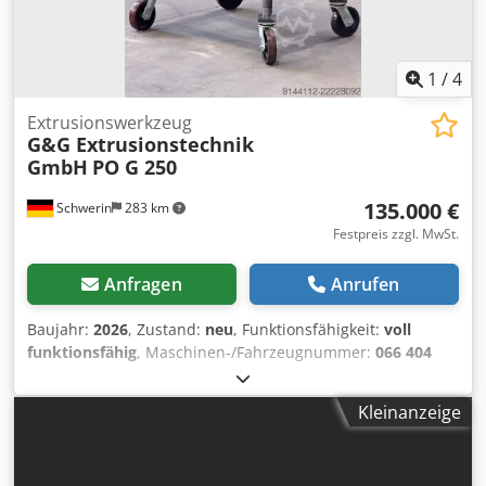
1
/
4
Extrusionswerkzeug
G&G Extrusionstechnik
GmbH
PO G 250
135.000 €
Schwerin
283 km
Festpreis zzgl. MwSt.
Anfragen
Anrufen
Baujahr:
2026
, Zustand:
neu
, Funktionsfähigkeit:
voll
funktionsfähig
, Maschinen-/Fahrzeugnummer:
066 404
601
, Angeboten wird ein Extrusionswerkzeug zur
Herstellung von PE oder PP-Rohren Rohrbereich min: Ø90
Kleinanzeige
mm Rohrbereich max: Ø250 mm Ausstoß ca. 1100 kg/h
Ausführung: Cjdpfx Ajzhnd Rsbrsrf Wendelverteilersystem,
komplett hergestellt aus 42CrMo4 Fließkontur poliert