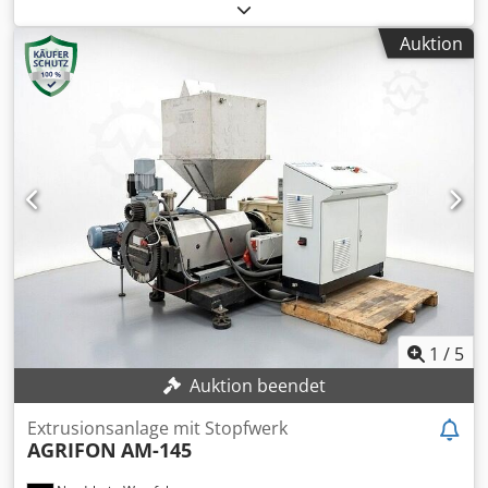
PVC: 600kg/h, max. Schneckendrehzahl: 20/min, Anzahl
Heizzonen für Werkzeuge: 12, Motorantriebsleistung:
Auktion
76kW, Nennspannung: 3x 415V AC, Nennstrom: 353A,
Nennleistung: 218kW, Gewicht: 7,1t,
Betriebsstundenstand: ca. 90.000h. Schnecken: Geometrie
für PVC-Profile, wassergekühlt, Zylinder: nitrierte
Ausführung, luftgekühlt, mit neuer SPS-Steuerung,
Vakuumpumpe und Leistungsumrichter für den
Hauptmotor. Eine Besichtigung vor Ort ist möglich.
Csdpfxozh Nibe Abrerf
1
/
5
Auktion beendet
Extrusionsanlage mit Stopfwerk
AGRIFON
AM-145