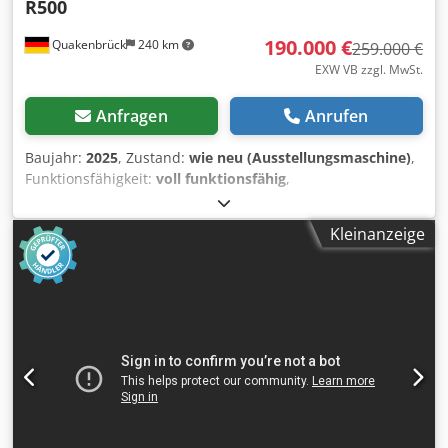
R500
190.000 €
Quakenbrück
240 km
259.000 €
EXW VB zzgl. MwSt.
Anfragen
Anrufen
Baujahr:
2025
, Zustand:
wie neu (Ausstellungsmaschine)
,
Funktionsfähigkeit:
voll funktionsfähig
,
Maschinen-/Fahrzeugnummer:
R500
, Zum Verkauf steht
eine FiberFlow R500 Kühldüse, eine speziell entwickelte
Kleinanzeige
Lösung zur Strukturierung alternativer Proteine in der High
Moisture Extrusion (HME). Die Kühldüse dient der
gezielten Herstellung faseriger Proteinstrukturen durch
definierte Abkühlung und Strömungsführung und ist
insbesondere für Anwendungen im Bereich pflanzlicher
Fleisch- und Fischalternativen sowie strukturierter
Convenience-Produkte konzipiert. Die FiberFlow R500 ist
ausgelegt für einen Durchsatz von bis zu 500 kg/h bei
Drücken bis 70 bar. Durch die ringförmige Geometrie wird
eine optimale Strömungsführung erreicht, was zu einer