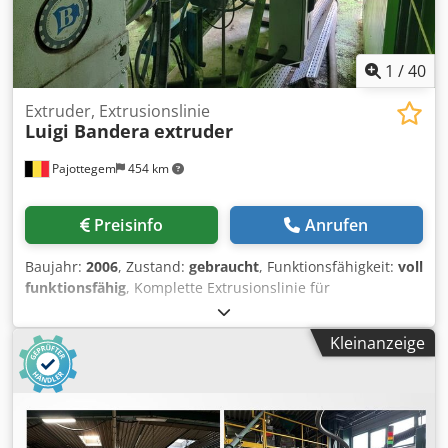
1
/
40
Extruder, Extrusionslinie
Luigi Bandera
extruder
Pajottegem
454 km
Preisinfo
Anrufen
Baujahr:
2006
, Zustand:
gebraucht
, Funktionsfähigkeit:
voll
funktionsfähig
, Komplette Extrusionslinie für
Kunststoffrohre Luigi Bandera / Graewe / Supertech
Baujahr 2006 Zum Verkauf angeboten: Vollständige /
Kleinanzeige
komplette Extrusionslinie für die Herstellung von
Kunststoffrohren. Aufgestellt in einer mobilen
Containerlösung = 3 x 40 Fuß Seecontainer. (Walking Pipe
System). Ideal für mobile Produktion oder begrenzte
Platzverhältnisse. Spezifikationen: Extruder: Luigi Bandera