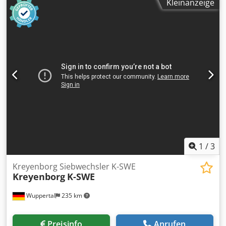
Kleinanzeige
,Steuerung. Generalüeberholt ab Lager Wuppertal
verfuegbar, weitere Details auf Anfrage
1
/
3
Kreyenborg Siebwechsler K-SWE
Kreyenborg
K-SWE
Wuppertal
235 km
Preisinfo
Anrufen