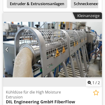
n
Extruder & Extrusionsanlagen
Schneckenextru
Kleinanzeige
1
/
2
Kühldüse für die High Moisture
Extrusion
DIL Engineering GmbH
FiberFlow