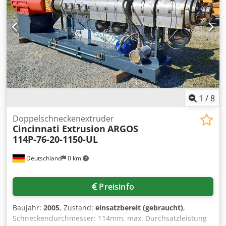
1
/
8
Doppelschneckenextruder
Cincinnati Extrusion
ARGOS
114P-76-20-1150-UL
Deutschland
0 km
Preisinfo
Baujahr:
2005
, Zustand:
einsatzbereit (gebraucht)
,
Schneckendurchmesser: 114mm, max. Durchsatzleistung