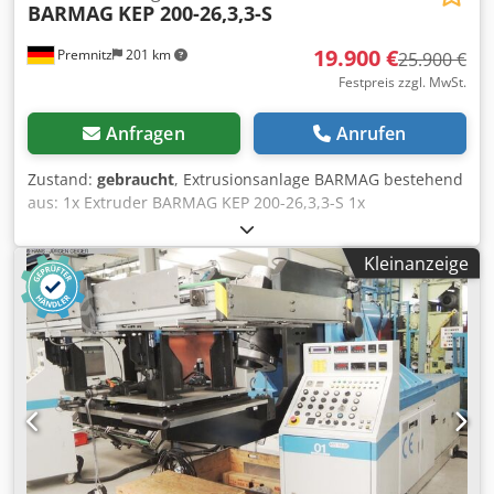
BARMAG
KEP 200-26,3,3-S
19.900 €
Premnitz
201 km
25.900 €
Festpreis zzgl. MwSt.
Anfragen
Anrufen
Zustand:
gebraucht
, Extrusionsanlage BARMAG bestehend
aus: 1x Extruder BARMAG KEP 200-26,3,3-S 1x
Übersetzungsgetriebe KNÖDLER FZ 6000 2_Z-ED 200 - NEU
Bj. 2016 1x Antriebsmotor SIEMENS 1GG6208 mit
Kleinanzeige
Fremdlüftung 470V, 468A, 206kw, 2600U/min, Err. 310V,
6,8A - NEU Bj. 2015 1x Steuereinheit 1x Dosierheit SCHOLZ
inlk. Aufgabetrichter mit Füllstandssensor - Bj. 2004
Credpjuak Nlsfx Abref Anlagenmerkmale: -
Einwellenextruder, Bj. ca1973 - Durchsatz 800kg/h -
Umbau auf neuen Antrieb + Getriebe 2016 -
Schneckendurchmesser 200mm - Schneckenlänge
5266mm - Verfahrenstechnische Länge 26,3D - Geometrie:
Einzug - Barriere - Mischteil - Material Schnecke: nitrierter
Stahl - Technische Unterlagen Zwischenverkauf