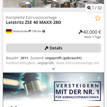
1
/
32
Komplette Extrusionsanlage
Leistritz
ZSE 40 MAXX-28D
40.000 €
Dietenhofen
196 km
Noch 7 Tage
Details
Baujahr:
2011
, Zustand:
ungeprüft (gebraucht)
,
Funktionsfähigkeit:
ungeprüft
, Diese Extrusionsanlage mit
Doppelschneckenextruder LEISTRITZ ZSE 40 MAXX (28D)
sowie Lüftungsanlage wird in unserer Industrieauktion
"Standortauflösung eines bekannten Spielwarenherstellers
- industrielle Anlagen - Verpackungsanlage - Sortieranlage"
online auf unserer RESTLOS Auktionsplattform versteigert.
Credpozpxn Nsfx Abref Maschinendetails: Komplette
Extrusionsanlage mit zwei Leistritz-Extrudern inklusive
Lüftungsanlage sowie Empore Die Anlage eignet sich für