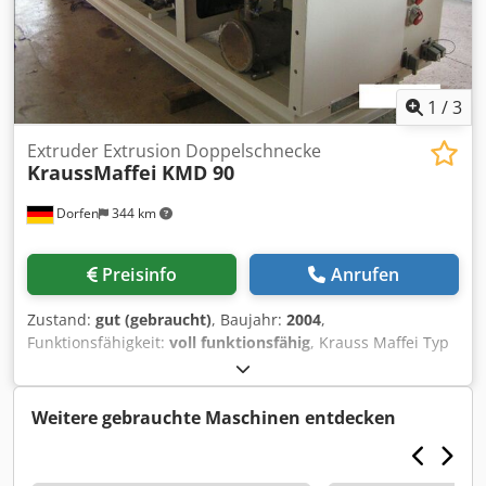
1
/
3
Extruder Extrusion Doppelschnecke
KraussMaffei
KMD 90
Dorfen
344 km
Preisinfo
Anrufen
Zustand:
gut (gebraucht)
, Baujahr:
2004
,
Funktionsfähigkeit:
voll funktionsfähig
, Krauss Maffei Typ
KMD90 zu verkaufen. Der Extruder ist voll funktionsfähig
und kann vor Ort besichtigt werden. Credpfxezr N T Ue
Abrof - C5 Steuerung - Baujahr 2004 Auf Wunsch mit
Weitere gebrauchte Maschinen entdecken
Verladung, Lieferung, Export-Papieren und vieles mehr.
Bei Fragen bitte jederzeit melden.