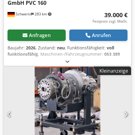
GmbH
PVC 160
39.000 €
Schwerin
283 km
Festpreis zzgl. MwSt.
Anfragen
Anrufen
Baujahr:
2026
, Zustand:
neu
, Funktionsfähigkeit:
voll
funktionsfähig
, Maschinen-/Fahrzeugnummer:
053 389
601
, Angeboten wird ein Extrusionswerkzeug PVC zur
Herstellung von PVC-Rohren Rohrbereich min: Ø63 mm
Kleinanzeige
Rohrbereich max: Ø160 mm Ausstoß ca. 750 kg/h
Ausführung: Dornträgersystem ausgelegt für PVC-
Schmelzen, komplett hergestellt aus 1.2316 Fließkontur
poliert Ausgestattet mit Zylinderheizungen und
Thermofühler M14x1,5 Typ „J“ Inkl. 3 m Anschlussleitung,
ohne Steckkupplung zum Extruder Cjdpfozhuqksx Abrsrf
Technische Daten: 230V, 50Hz für max. 3600W je Zone, 16A
Anzahl Heizzonen: 6 2 Stück Bedienungsanleitung in
Deutsch oder Englisch sind im Lieferumfang enthalten.