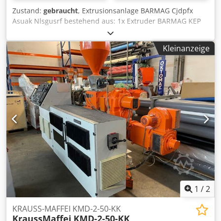
Zustand:
gebraucht
, Extrusionsanlage BARMAG Cjdpfx
Asuak Nlsgusrf bestehend aus: 1x Extruder BARMAG KEP
200-26,3,3-S 1x Übersetzungsgetriebe KNÖDLER FZ 6000
2_Z-ED 200 - NEU Bj. 2016 1x Antriebsmotor SIEMENS
Kleinanzeige
1GG6208 mit Fremdlüftung 470V, 468A, 206kw, 2600U/min,
Err. 310V, 6,8A - NEU Bj. 2015 1x Steuereinheit 1x
Dosierheit SCHOLZ inlk. Aufgabetrichter mit
Füllstandssensor - Bj. 2004 Anlagenmerkmale: -
Einwellenextruder, Bj. ca1973 - Durchsatz 800kg/h -
Umbau auf neuen Antrieb + Getriebe 2016 -
Schneckendurchmesser 200mm - Schneckenlänge
5266mm - Verfahrenstechnische Länge 26,3D - Geometrie:
Einzug - Barriere - Mischteil - Material Schnecke: nitrierter
Stahl - Technische Unterlagen Zwischenverkauf
vorbehalten Anfragen bitte nur per E-Mail Hinweis: Die
Maschine ist noch installiert, und kann vor Ort besichtigt
werden. Der Käufer muss sie selbst ausbauen und den
Versand organisieren. Dies ist nicht Teil des
1
/
2
Angebotspreises.
KRAUSS-MAFFEI KMD-2-50-KK
KraussMaffei
KMD-2-50-KK