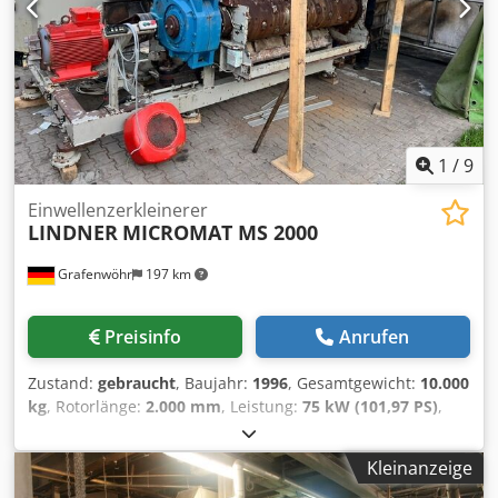
1
/
9
Einwellenzerkleinerer
LINDNER
MICROMAT MS 2000
Grafenwöhr
197 km
Preisinfo
Anrufen
Zustand:
gebraucht
, Baujahr:
1996
, Gesamtgewicht:
10.000
kg
, Rotorlänge:
2.000 mm
, Leistung:
75 kW (101,97 PS)
,
Drehzahl (max.):
80 U/min
, Lindner Micromat MS 2000
Antriebsmotor : 75 kW ,400 V/50 Hz Schaltschrank:
Kleinanzeige
komplett Stern/Dreieck Rotordrehzahl: bei 50 Hz ca. 80