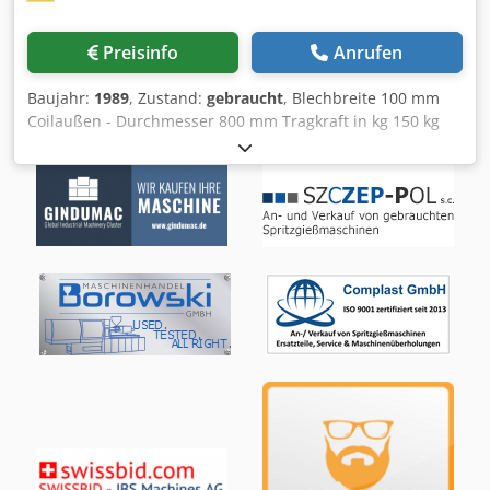
Preisinfo
Anrufen
Baujahr:
1989
, Zustand:
gebraucht
, Blechbreite 100 mm
Coilaußen - Durchmesser 800 mm Tragkraft in kg 150 kg
Geschwindigkeit 0 - 60 m/min Gesamtleistungsbedarf 2 kW
Maschinengewicht ca. t Raumbedarf ca. 2,89 x 1,38 x 1,4 m
Tragkraft 2 x 150 kg Bandbreite 100 mm Spreizbereich
min. 170 max. 540 mm Cjdpfx Ajb U Hwwjgujrf -Coil-
Umspulanlage mit 3 Einzelspulen Abwickelhaspel, Typ
150.2: -Spulenbreite: 140 mm -Spreizung: Bolzenspreizung
manuell -Spulen-Aussendurchmesser: 800 mm -Bremse:
Scheibenbremse pneu. -Seitenverschiebung: manuell über
Spindel Aufwickelhaspel, Typ 150.1: -Bremse:
Motorbremse -Seitenverschiebung: manuell über Spindel