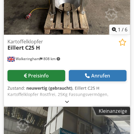
1
/
6
Kartoffelklopfer
Eillert
C25 H
Walkeringham
808 km
Preisinfo
Anrufen
Zustand:
neuwertig (gebraucht)
, Eillert C25 H
Kartoffelklopfer Rostfrei, 25Kg Fassungsvermögen,
geeignet für Kartoffeln, Karotten und anderes
Wurzelgemüse, 3Ph Cedpfx Agshpqykeuerf
Kleinanzeige