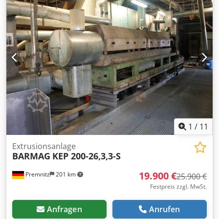
U/min. Rotormesser: 104 Stk. Neu Rotormesserform:
43x43x19,5 mm Einfuelloeffnung: LxB 2030 x 1650 mm
Rotorlaenge: 2030 mm Rotorflugkreis: 560 mm
Abstreifkamm:ja Credpfswtbyxsx Agujf Gegenmesser: ja
Hydraulikaggregat: komplett Hydraulikzylinder
Siebkassette:Siebe 50x50 mm Gesamtgewicht ca. 9,5 t
Abmessungen LxBxH mm: ca.4520 x2970 x 2660 mm
Besichtigung und Probelauf nach Vereinbarung moeglich.
inkl. Trichter Lieferzeit: sofort
1
/
11
Extrusionsanlage
BARMAG
KEP 200-26,3,3-S
19.900 €
Premnitz
201 km
25.900 €
Festpreis zzgl. MwSt.
Anfragen
Anrufen