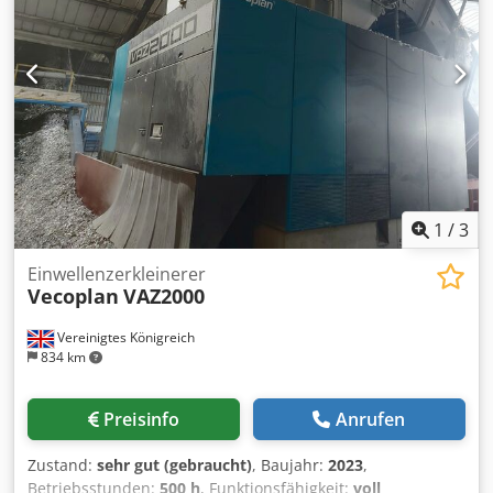
1
/
3
Einwellenzerkleinerer
Vecoplan
VAZ2000
Vereinigtes Königreich
834 km
Preisinfo
Anrufen
Zustand:
sehr gut (gebraucht)
, Baujahr:
2023
,
Betriebsstunden:
500 h
, Funktionsfähigkeit:
voll