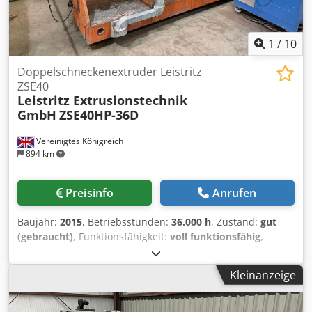
1
/
10
Doppelschneckenextruder Leistritz
ZSE40
Leistritz Extrusionstechnik
GmbH
ZSE40HP-36D
Vereinigtes Königreich
894 km
Preisinfo
Anrufen
Baujahr:
2015
, Betriebsstunden:
36.000 h
, Zustand:
gut
(gebraucht)
, Funktionsfähigkeit:
voll funktionsfähig
,
Maschinen-/Fahrzeugnummer:
04638
, Leistritz ZSE40HP-
36D Baujahr: 2015 Leistung: 55kW Drehzahl: 600rpm Inkl.
Kleinanzeige
Düsenkopf mit 6 Löcher Codpfjx Sq I Nsx Agujrf Inkl.
Volumetrische Dosierung von Brabender Anwendung
davor: MB ABS, PP&PE, bis 120 kg/h Betriebsstunden: ca.