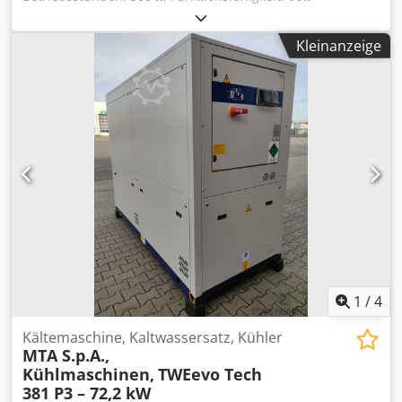
funktionsfähig
, Wir haben diese Anlage 2023 für ein
spezifisches Projekt angeschafft, das jedoch nicht realisiert
Kleinanzeige
wurde. Daher ist sie nahezu neuwertig. Wir verkaufen den
Shredder, das WME-Bodentransportsystem und die Helios-
Brandmeldeanlage als Komplettpaket. Der Neupreis lag
bei £440.000 für alle drei Komponenten. Unsere Presona
LP100 kann mit der Leistung nicht mithalten; das
Maximum, das wir verarbeitet haben, sind 13 Tonnen pro
Stunde, abgesiebt auf 40 mm für die sichere
Aktenvernichtung. Die Anlage ist noch installiert und läuft.
Der Käufer ist für Demontage und Abholung
verantwortlich. Das Angebot wird auch auf anderen
Plattformen inseriert; daher behalten wir uns vor, es
jederzeit zu entfernen, da auch Händler die Maschine
bewerben und verkaufen. Csdpexftitofx Agusrf
1
/
4
Kältemaschine, Kaltwassersatz, Kühler
MTA S.p.A.,
Kühlmaschinen,
TWEevo Tech
381 P3 – 72,2 kW