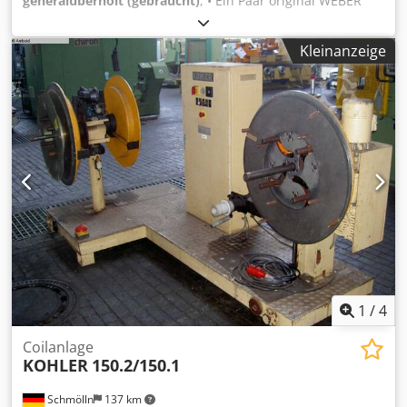
generalüberholt (gebraucht)
, • Ein Paar original WEBER
Schrauben (hervorragender Zustand, inkl. Messprotokoll
Crjdpfx Aewaxuasgusf • Ein Paar nicht originale Schrauben
Kleinanzeige
• Getriebe durch WEBER überprüft und teilweise revidiert •
Steuerung auf WPS-Steuerung aktualisiert • PVC-Ausstoß
ca. 700 kg/Stunde
1
/
4
Coilanlage
KOHLER
150.2/150.1
Schmölln
137 km