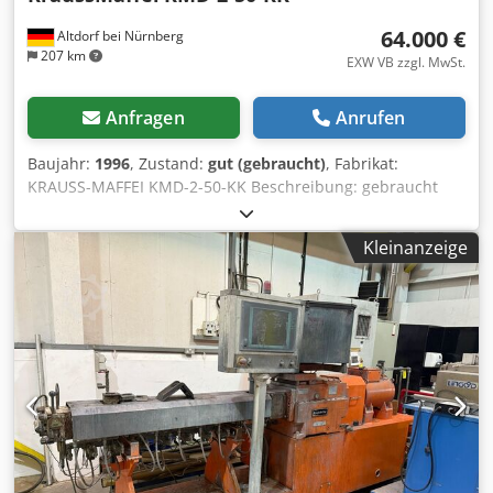
64.000 €
Altdorf bei Nürnberg
207 km
EXW VB zzgl. MwSt.
Anfragen
Anrufen
Baujahr:
1996
, Zustand:
gut (gebraucht)
, Fabrikat:
KRAUSS-MAFFEI KMD-2-50-KK Beschreibung: gebraucht
funktionstüchtig Typ: KMD-2-50-KK Cjdpfxjh Nmt Ds Agusrf
Ausstoßleistung: max. ca. 140-180 kg/h bei H-PVC-Rohren,
Kleinanzeige
je nach Material und Produkt können diese variieren
Baujahr:1996 Schneckendurchmesser:50-103 mm (konisch)
Schneckenlänge: 1300 mm Schneckendrehzahl: max. 43
m/min. Antriebsmotor: Gleichstrommotor 25 kW Zylinder
Heiz-/Kühlzonen: 4/3 (Ölkühlung) Einlaufstück Heizzone: 1
Werkzeug Heizzonen: 5 Ausrüstung: Dosiergerät mit
Trichter, Vakuumpumpe für Zylinderentgasung,
Zylinderkühlaggregat, Schneckentemperierung Getriebe:
Getriebe, wurde bei 53.000 Std. eingebaut. Überholte
Schnecken und der Zylinder Bemerkung: jetzige Laufzeit
beträgt 62.590 Std.