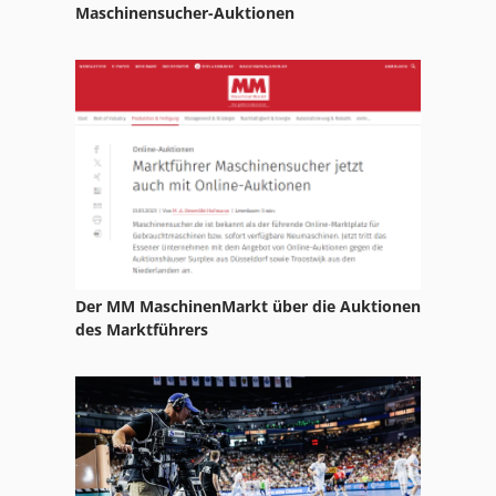
Euromate Mfd
Maschinensucher-Auktionen
Eurot
Eurotec Gleitschleifanlage
Eurotherm
Eurotronic
Geko
Hdg Euro
Der MM MaschinenMarkt über die Auktionen
Imatec Id 175
des Marktführers
Messer Griesheim Eurotrans 50
Tecna
Tecna 7900