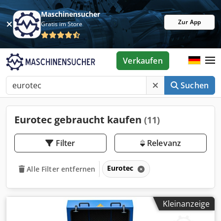
Maschinensucher
Zur App
Gratis im Store
Verkaufen
Suchen
Eurotec gebraucht kaufen
(11)
Filter
Relevanz
Eurotec
Alle Filter entfernen
Kleinanzeige