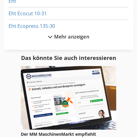
Eht
Eht Ecocut 10-31
Eht Ecopress 135-30
Mehr anzeigen
Eht Ecopress 80
Eht Ehps
Das könnte Sie auch interessieren
Eht Ehps 20-35
Eitec Gmbh
Eks 310
Eku
Elu Tgs
Erba Titan
Der MM MaschinenMarkt empfiehlt