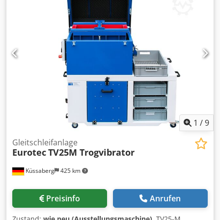
1
/
9
Gleitschleifanlage
Eurotec
TV25M Trogvibrator
Küssaberg
425 km
Preisinfo
Anrufen
Zustand:
wie neu (Ausstellungsmaschine)
, TV25-M