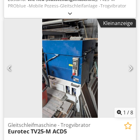
PROblue -Mobile Pozess-Gleitschleifanlage -Trogvibrator
mit Trennwandmodul und Schallschutzumhausung -
Elektrische Steuerung mit stufenloser Frequenzregelung -
Kleinanzeige
Intergrierte Dosierpumpeb für Prozessmedien und
Additive -Separier- und Storageunit -Nachhaltige
Wasseraufbereitung Buttovolumen 50 Liter Codpfoznm
Emox Ahbjrf Nutzvolumen 36 Liter Innenlänge
Arbeitsbehälter 600mm Innenbreite Arbeitsbehälter
275mm Innenhöhe Abreitsbehälter 325mm
1
/
8
Gleitschleifmaschine - Trogvibrator
Eurotec
TV25-M ACD5