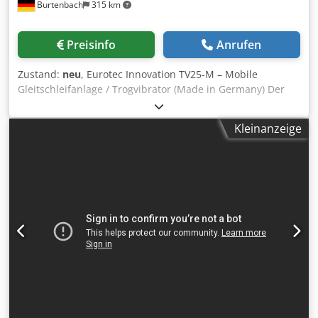
Burtenbach
315 km
Ausstattung: Schmutzwassertank mit Rührwerk
Doppelmembranpumpe SPS-Steuerung Modular
erweiterbar Weitere Varianten und Sonderausführungen
Preisinfo
Anrufen
auf Anfrage. Von der Entwicklung bis zur Produktion
liefern wir sämtliche Produkte aus einer Hand – alles
Zustand:
neu
, Eurotec Innovation TV25-M – Mobile
"Made in Germany". ----- Gerne beraten wir Sie individuell
Gleitschleifanlage / Trogvibrator (Made in Germany) Der
und erstellen ein passendes Angebot. Einfach
TV25-M von Eurotec Innovation ist eine kompakte, mobile
unverbindlich anfragen! ----- Die Europäische Kommission
Komplettlösung für das professionelle Gleitschleifen –
stellt eine Plattform für die außergerichtliche Online-
Kleinanzeige
ideal zum Entgraten, Schleifen und Polieren
Streitbeilegung (OS-Plattform) bereit. Das Angebot dient
unterschiedlichster Werkstücke. Crjdpfx Ashmp Dqohbef
ausschließlich als Internetpräsentation unserer Ware. Die
Dank des durchdachten Systemaufbaus sind alle
Vertragsverhandlung kommt mittels Telekommunikation
notwendigen Komponenten platzsparend auf einem
(Email, Fax, Telefon, Nachrichtenprotal) zustande, wo wir
Fahrwagen integriert. Dadurch ist die Anlage flexibel
Ihnen zuerst ein unverbindliches Angebot erstellen, in
einsetzbar und sofort betriebsbereit. Typ: TV25-M
dem wir Sie zugleich über unsere allgemeinen
TROGVIBRATOR Hersteller: Eurotec Innovation GmbH
Geschäftsbedingungen und das Widerrufsrecht mit
Bruttovolumen: 50 Liter Vorteile: ✔ Mobile Komplettanlage
Impressum informieren bevor es zum
– alle Komponenten integriert auf Fahrwagen ✔ Plug &
Kauf/Vertragsabschluss kommt.
Play – einfach an 230V anschließen und starten ✔
Integrierte Prozesswasseraufbereitung (Kaskade) ✔
Siebkiste zur automatischen Trennung von Werkstücken
und Schleifkörpern ✔ Schallgedämmte Bauweise für