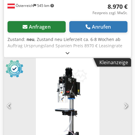
8.970 €
Österreich
545 km
Festpreis zzgl. MwSt.
Anfragen
Anrufen
Zustand:
neu
, Zustand neu Lieferzeit ca. 6-8 Wochen ab
Auftrag Ursprungsland Spanien Preis 8970 € Leasingrate
173.12 € Bohrleistung in Baustahl 30 mm Aufnahme MK 3
Ausladung 250 mm Drehzahlen 65 - 3.060 (8) U/min Länge
Kleinanzeige
380 mm Breite 600 mm Höhe 2060 mm Gewicht 260 kg
Säulendurchmesser 100 mm Dcedpewva Hpofx Al Rjk
Abstand Spindel - Tisch 170 - 660 mm Abstand Spindel -
Fuß 1.216 mm Tisch 300 x 270 mm Fußgröße 600 x 380 mm
ERLO (MADE IN SPAIN) FÜR DEN PRODUKTIONSEINSATZ
Hochleistungs Getriebe Bohrmaschine 2 automatische
Vorschübe Links-Rechtslauf Automatischer
Bohrerauswerfer Einstellberer Tiefenanschlag Tisch mit T-
Nuten Schutzvorrichtung mit Mikroschalter Beleuchtung
Betriebsanleitung in DEUTSCH oder Englisch CE OPTIONEN
(PREISE AUF ANFRAGE): Kühlmitteleinrichtung mit T-Nuten
in der Grundplatte ERB Gewindeschneidvorrichtung IR/RS