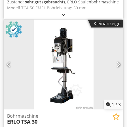
Zustand:
sehr gut (gebraucht)
, ERLO Säulenbohrmaschine
Modell TCA 50 EMEL Bohrleistung: 50 mm
Gewindeschneidleistung: M45 mm Bohrhub: 260 mm
Abstand zur Säule: 400 mm Drehzahl: 45 - 1115 U/min
Kleinanzeige
Tischgröße: 560 x 560 mm Automatischer Vorschub mit
Drucktaster Gewindeschneiden Dcodpfx Aszfpmzol Rjk
1
/
3
Bohrmaschine
ERLO
TSA 30