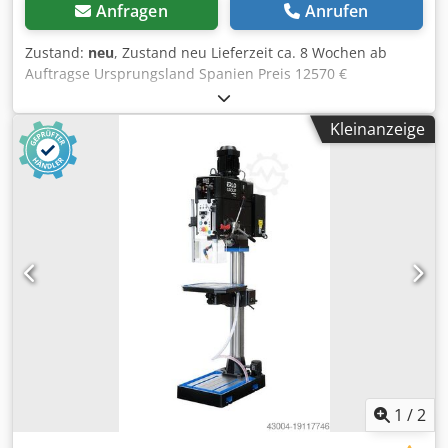
Anfragen
Anrufen
Zustand:
neu
, Zustand neu Lieferzeit ca. 8 Wochen ab
Auftragse Ursprungsland Spanien Preis 12570 €
Leasingrate 241.34 € Bohrleistung in Baustahl 50 mm
Aufnahme MK 4 Ausladung 350 mm Drehzahlen 93 - 152 -
Kleinanzeige
204 - 298 - 44 U/min Motorleistung 3 kW
Gewindeschneidleistung M35 Länge 480 mm Breite 755
mm Höhe 2265 mm Gewicht 435 kg Vorschübe 0,1 / 0,18 /
0,24 mm/U max. Bohrtiefe 180 mm Säulendurchmesser
150 mm ERLO (MADE IN SPAIN) FÜR DEN
ANSPRUCHSVOLLEN WERKSTATTEINSATZ
Getriebebohrmaschine 3 aut. Vorschübe verschiebbarer
Maschinentisch fester Bohrkopf kippbarer Drehtisch
Vorderrad für sensitiven Feinvorschub (Symbolfoto)
OPTIONEN (PREISE AUF ANFRAGE): Arbeitsleuchte L
Kühlmitteleinrichtung und Maschinenfuß mit T-Nuten ERB
Gewindeschneidvorrichtung IR/RS Dcsdswiq Hyepfx Al Rok
1
/
2