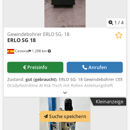
1
/
4
Gewindebohrer ERLO SG- 18
ERLO
SG 18
Cestona
1.298 km
Preisinfo
Anrufen
Zustand:
gut (gebraucht)
, ERLO SG- 18 Gewindebohrer CEE
Dcsdpfxstrdime Al Rsk Tisch mit Rollen Anleitungsheft
Kleinanzeige
Suche speichern