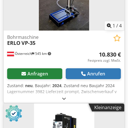
ANFRAGE): Arbeitsleuchte Kühlmitteleinrichtung und
Maschinenfuß mit T-Nuten Gewindeschneidvorrichtung
1
/
4
Bohrmaschine
ERLO
VP-35
10.830 €
Österreich
545 km
Festpreis zzgl. MwSt.
Anfragen
Anrufen
Zustand:
neu
, Baujahr:
2024
, Zustand neu Baujahr 2024
Lagernummer 3982 Lieferzeit prompt, Zwischenverkauf v
Ursprungsland Spanien Preis 10830 € Leasingrate 207.94 €
Lagernd 1 Bohrleistung in Baustahl 35 mm Djdpewiqvujfx
Kleinanzeige
Al Rjck Aufnahme MK 4 Ausladung 300 mm Drehzahlen
stufenlos 100 - 2.000 U/min Motor 3 kW
Gewindeschneidleistung bis M 27 Länge 1100 mm Breite
600 mm Höhe 1950 mm Gewicht 360 kg Vorschübe 0,10 /