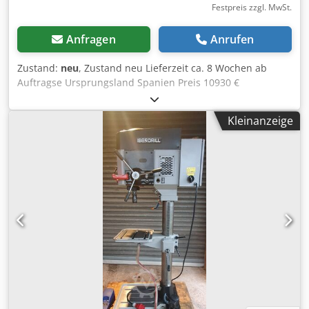
Festpreis zzgl. MwSt.
Anfragen
Anrufen
Zustand:
neu
, Zustand neu Lieferzeit ca. 8 Wochen ab
Auftragse Ursprungsland Spanien Preis 10930 €
Leasingrate 209.86 € Bohrleistung in Baustahl 35 mm
Aufnahme MK 4 Ausladung 300 mm Drehzahlen 132-194-
Kleinanzeige
277-319-466-666-8 U/min Motor 1.5 kW
Gewindeschneidleistung M27 Länge 755 mm Breite 480
mm Höhe 2205 mm Gewicht 385 kg Säulendurchmesser
125 mm Abstand Spindel - Tisch 90 - 890 mm Abstand
Spindel - Fuß 1250 mm Tisch 400 x 420 mm Pinolenhub
150 mm Manueller Vorschub Schaltgetriebe Gehärtete und
geschliffene hochqualitative Zahnräder
Geschwindigkeitstabelle und Hebel an der Vorderseite
Tiefenskala und einstellbarer Tiefenanschlag
Thermomagnetischer Schutzschalter Not-Aus Taster
Drehzahlumkehrschalter Arbeitsleuchte
Höhenverstellbarer Tisch Bohrfutterschutz mit
Mikroschalter Entspricht den CE Richtlinien OPTIONEN