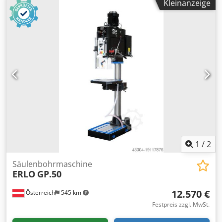
Kleinanzeige
Gewindeschneidleistung M25 Länge 400 mm Breite 655
mm Höhe 1185 mm Gewicht 280 kg max. Bohrtiefe 120 mm
Säulendurchmesser 100 mm Abstand Spindel - Tisch 85 -
635 mm Abstand Spindel - Fuß 1.195 mm Tisch 300 x 270
mm Fußgröße 600 x 380 mm Dodjwiq N Uepfx Al Reck
ERLO (MADE IN SPAIN) FÜR DEN PRODUKTIONSEINSATZ
Riemenantrieb Manueller Vorschub Links-Rechtslauf
Automatischer Bohrerauswerfer Einstellberer
Tiefenanschlag Tisch mit T-Nuten Schutzvorrichtung mit
Mikroschalter Beleuchtung Betriebsanleitung in DEUTSCH
oder Englisch CE OPTIONEN (PREISE AUF ANFRAGE):
Variable Geschwindigkeit inkl. Digitalanzeige (VE+TAK)
Gewindeschneidvorrichtung (IR/RS) Kühlmitteleinrichtung
inkl. T-Nuten in der Grundplatte (ERB)
1
/
2
Säulenbohrmaschine
ERLO
GP.50
12.570 €
Österreich
545 km
Festpreis zzgl. MwSt.