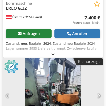
Bohrmaschine
ERLO
G.32
7.400 €
Österreich
545 km
Festpreis zzgl. MwSt.
Anfragen
Anrufen
Zustand:
neu
, Baujahr:
2024
, Zustand neu Baujahr 2024
Lagernummer 3983 Lieferzeit prompt, Zwischenverkauf v
Ursprungsland Spanien Preis 7400 € Leasingrate 142.82 €
Bestseller 1 Lagernd 1 Bohrleistung in Baustahl 32 mm
Kleinanzeige
Aufnahme MK 3 Ausladung 250 mm Drehzahlen 65 - 125 -
185 - 365 - 54 U/min Motor 1,8 / 2,6 kW
Gewindeschneidleistung M24 Länge 600 mm Breite 640
mm Höhe 2020 mm Gewicht 260 kg Säulendurchmesser
100 mm Abstand Spindel - Tisch 85 - 635 mm Abstand
Spindel - Fuß 1.170 mm Tisch 300 x 270 mm Fußgröße 600
x 380 mm Dsdpfx Alowirzro Reck Pinolenhub 120 mm ERLO
(MADE IN SPAIN) FÜR DEN ANSPRUCHSVOLLEN
WERKSTATTEINSATZ Getriebe Bohrmaschine manueller