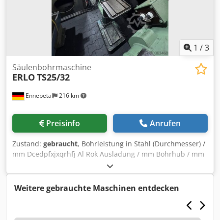
Vorschub Links-Rechtslauf Tisch mit T-Nuten Bohrtiefe
einstellbar Bohrerauswerfer Bohrfutterschutz Entspricht
CE Betriebsanleitung in DEUTSCH OPTIONEN (PREISE AUF
ANFRAGE): Arbeitsleuchte Kühlmitteleinrichtung und
Maschinenfuß mit T-Nuten Gewindeschneidvorrichtung
1
/
3
LIEFERZEIT MIT OPTIONEN CA. 6 WOCHEN.
Säulenbohrmaschine
ERLO
TS25/32
Ennepetal
216 km
Preisinfo
Anrufen
Zustand:
gebraucht
, Bohrleistung in Stahl (Durchmesser) /
mm Dcedpfxjxqrhfj Al Rok Ausladung / mm Bohrhub / mm
Gesamtleistungsbedarf / kW
Weitere gebrauchte Maschinen entdecken