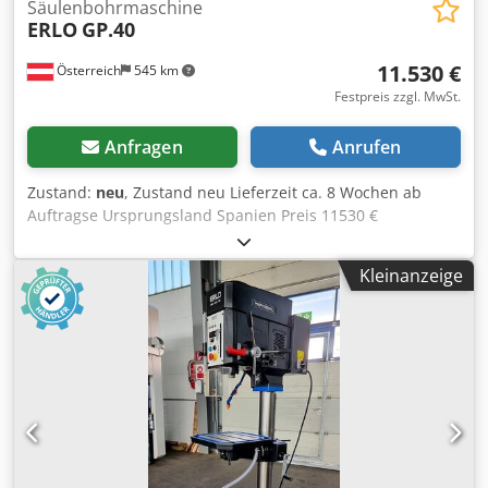
Säulenbohrmaschine
ERLO
GP.40
11.530 €
Österreich
545 km
Festpreis zzgl. MwSt.
Anfragen
Anrufen
Zustand:
neu
, Zustand neu Lieferzeit ca. 8 Wochen ab
Auftragse Ursprungsland Spanien Preis 11530 €
Leasingrate 221.38 € Bohrleistung in Baustahl 40 mm
Aufnahme MK 4 Dodswiqzwjpfx Al Reck Ausladung 300
Kleinanzeige
mm Drehzahlen 75 - 150 - 235 - 325 - 47 U/min Motor 1.3
kW Gewindeschneidleistung Stahl: M 30; Guss: M 32 Länge
600 mm Breite 640 mm Höhe 2020 mm Gewicht 305 kg
Vorschübe 0,1 — 0,2 — 0,3 mm/U max. Bohrtiefe 160 mm
Säulendurchmesser 125 mm Tisch 420 x 400 mm ERLO
(MADE IN SPAIN) FÜR DEN ANSPRUCHSVOLLEN
WERKSTATTEINSATZ Getriebe Bohrmaschine 2 aut.
Vorschübe Links-Rechtslauf Bohrfutterschutz Entspricht CE
Betriebsanleitung in DEUTSCH OPTIONEN (PREISE AUF