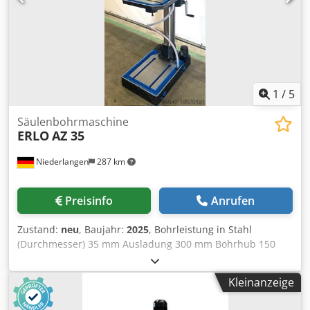
1930mm Gewicht ca. 350kg 3KW Leistung 380 Volt
1
/
5
Säulenbohrmaschine
ERLO
AZ 35
Niederlangen
287 km
Preisinfo
Anrufen
Zustand:
neu
, Baujahr:
2025
, Bohrleistung in Stahl
(Durchmesser) 35 mm Ausladung 300 mm Bohrhub 150
mm Bohrleistung in Guß (Durchmesser) 40 mm
Gewindeschneidleistung M 27 Dsdpfx Aljvzhd Uj Reck
Kleinanzeige
Spindelaufnahme MK 4 Spindeldrehzahlen: Stufenlos 100 -
2000 U/min Säulendurchmesser 125 mm Vorschub