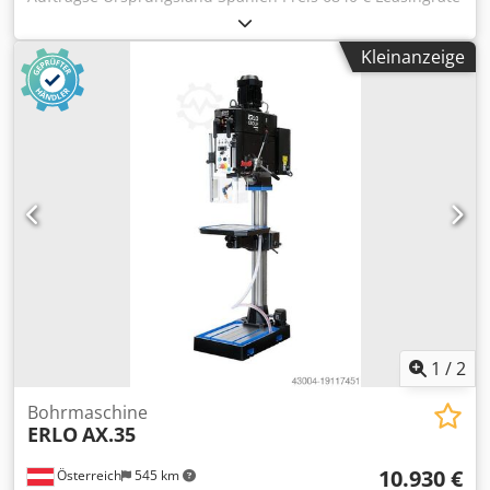
132.01 € Bohrleistung in Baustahl 25 mm Aufnahme MK 3
Ausladung 250 mm Drehzahlen 245 - 4000 U/min Motor 0,7
Kleinanzeige
/ 1,3 kW kW Gewindeschneidleistung M18 Länge 400 mm
Breite 655 mm Höhe 1900 mm Gewicht 280 kg max.
Bohrtiefe 120 mm Säulendurchmesser 100 mm Abstand
Spindel - Tisch 85 - 635 mm Abstand Spindel - Fuß 1.195
mm Tisch 300 x 270 mm Fußgröße 600 x 380 mm ERLO
(MADE IN SPAIN) FÜR DEN PRODUKTIONSEINSATZ
Riemenantrieb Manueller Vorschub Links-Rechtslauf
Automatischer Bohrerauswerfer Dodswiqrpjpfx Al Rsck
Einstellberer Tiefenanschlag Tisch mit T-Nuten
Schutzvorrichtung mit Mikroschalter Beleuchtung
Betriebsanleitung in DEUTSCH oder Englisch CE OPTIONEN
(PREISE AUF ANFRAGE): Variable Geschwindigkeit inkl.
Digitalanzeige (VE+TAK) Gewindeschneidvorrichtung (IR/RS)
Kühlmitteleinrichung inkl. T-Nuten in der Grundplatte
1
/
2
(ERB)
Bohrmaschine
ERLO
AX.35
10.930 €
Österreich
545 km