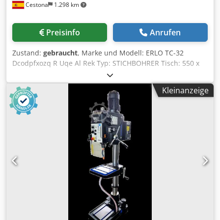
Cestona
1.298 km
Preisinfo
Anrufen
Zustand:
gebraucht
, Marke und Modell: ERLO TC-32
Dcodpfxozq R Uqe Al Rek Typ: STICHBOHRER Tisch: 550 x
550 mm Bohrdurchmesser: 32 mm Abstand zwischen
Spindel und Säule: 360 mm Max. Höhe vom Tisch bis zur
Kleinanzeige
unteren Spindel: 780 mm Bohrtiefe: 200 mm Drehbarer
Tisch mit Gradanzeige: Ja Spindelvorschubkupplung: Ja
Drehzahlen: 93 bis 1420 Bohrvorschübe: 0,10–0,18–0,24