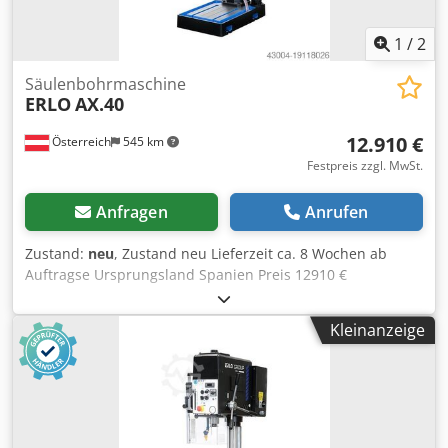
1
/
2
Säulenbohrmaschine
ERLO
AX.40
12.910 €
Österreich
545 km
Festpreis zzgl. MwSt.
Anfragen
Anrufen
Zustand:
neu
, Zustand neu Lieferzeit ca. 8 Wochen ab
Auftragse Ursprungsland Spanien Preis 12910 €
Leasingrate 247.87 € Bohrleistung in Baustahl 40 mm
Aufnahme MK 4 Ausladung 350 mm Drehzahlen 132-194-
Kleinanzeige
277-319-466-666-8 U/min Motor 2.2 kW
Gewindeschneidleistung M33 Länge 755 mm Breite 480
mm Höhe 2280 mm Gewicht 490 kg Vorschübe 0,1 - 0,2 -
0,3 mm/U Säulendurchmesser 150 mm Abstand Spindel -
Tisch 80 - 880 mm Abstand Spindel - Fuß 1225 mm Tisch
480 x 480 mm Pinolenhub 175 mm Automatischer