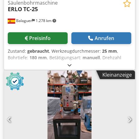
Säulenbohrmaschine
ERLO
TC-25
Balaguer
1.278 km
Preisinfo
Anrufen
Zustand:
gebraucht
, Werkzeugdurchmesser:
25 mm
,
Bohrtiefe:
180 mm
, Betätigungsart:
manuell
, Drehzahl
(max.):
1.510 U/min
, Tischbreite:
390 mm
, Tischlänge:
2.080 mm
, Marke: Erlo Modell: TC-25 (3 Stück) Antrieb:
Kleinanzeige
Über Zahnräder Vorschub: Manuell Kapazität: 25 mm
Bohrtiefe: 180 mm Morsekegel: 3 Drehzahlen: 8 (96 - 1510
U/min) Dsdoy Av Ebepfx Al Rock Kühlsystem. Tischmaße:
2080x390 mm Mindestabstand Bohrfutter zum Tisch: 300
mm Maximalabstand Bohrfutter zum Tisch: 700 mm
Bohrmaschine mit manueller Höhenverstellung. Hub der
Bohrmaschine: 400 mm