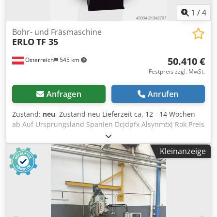
1
/
4
Bohr- und Fräsmaschine
ERLO
TF 35
50.410 €
Österreich
545 km
Festpreis zzgl. MwSt.
Anfragen
Anrufen
Zustand:
neu
, Zustand neu Lieferzeit ca. 12 - 14 Wochen
ab Auf Ursprungsland Spanien Dcjdpfx Alsynmtxj Rok Preis
50410 € Leasingrate 952.75 € Bohrleistung in Baustahl 35
mm Aufnahme MK 4 Ausladung 390 mm Drehzahlen 94-
Kleinanzeige
2.225 (16) 50 Hz 113 U/min Gewindeschneidleistung M35
Länge 1660 mm Breite 1510 mm Höhe 2600 mm Gewicht
910 kg Pinolenhub 180 mm Abstand Spindel - Tisch 190 -
650 mm Abstand Spindel - Fuß 1310 mm
Säulendurchmesser 125 mm Tisch 400 x 420 mm
automatische Vorschübe 0,10 - 0,18 - 0,24 (3) mm/min
Motordrehzahl 750 - 1.500 U/min ERLO (MADE IN SPAIN)