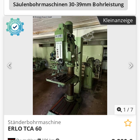
n
Säulenbohrmaschinen 30-39mm Bohrleistung
S
Kleinanzeige
1
/
7
Ständerbohrmaschine
ERLO
TCA 60