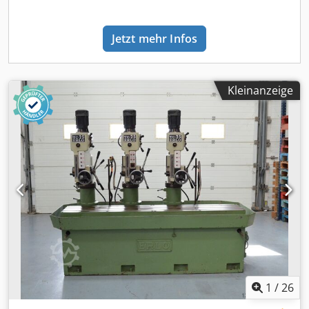
VERSIONERLO B-40 MITELEKTROMAGNETISCHER
KUPPLUNG PREIS AUF ANFRAGE
Jetzt mehr Infos
Kleinanzeige
1
/
26