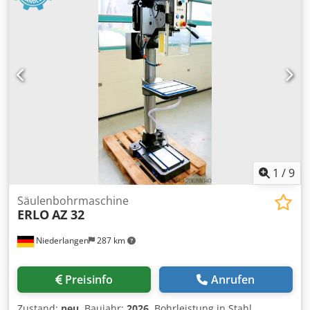
1
/
9
Säulenbohrmaschine
ERLO
AZ 32
Niederlangen
287 km
Preisinfo
Anrufen
Zustand:
neu
, Baujahr:
2026
, Bohrleistung in Stahl