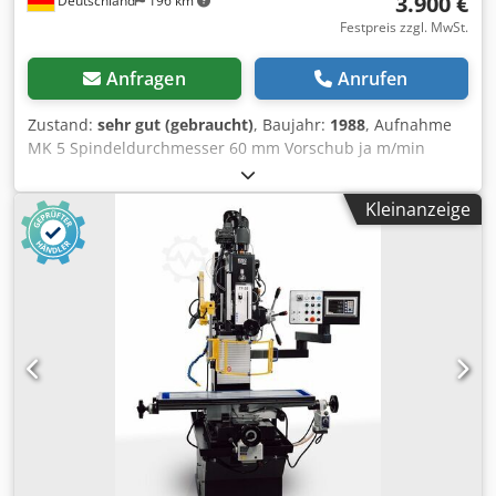
3.900 €
Deutschland
196 km
Festpreis zzgl. MwSt.
Anfragen
Anrufen
Zustand:
sehr gut (gebraucht)
, Baujahr:
1988
, Aufnahme
MK 5 Spindeldurchmesser 60 mm Vorschub ja m/min
Maschinengewicht ca. 1,1 t Dcodjzmixmepfx Al Rsk
Kleinanzeige