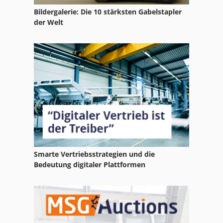
Elu Tgs
Bildergalerie: Die 10 stärksten Gabelstapler
der Welt
Elu Tgs 171
Elu Tgs 172
Elu Tgs 173
Elu Tgs 273
Elu Tgs 71
Smarte Vertriebsstrategien und die
Bedeutung digitaler Plattformen