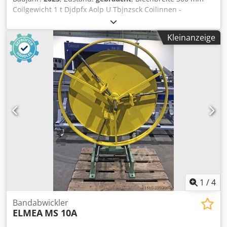
Coilgewicht 1 t Djdpfx Aolp U Tbjnzsck Coilinnen -
Durchmesser 375-550 mm Coilaußen - Durchmesser 1600
mm Maschinengewicht ca. 0,5 t Raumbedarf ca.
Kleinanzeige
1500x1500x1900 m Hydraulische Speizung
Schlaufensteuerung 6x Begrenzungsarme
Schutzeinrichtung Maschinennummer: 35223
1
/
4
Bandabwickler
ELMEA
MS 10A