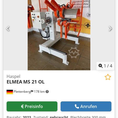
1
/
4
Haspel
ELMEA
MS 21 OL
Plettenberg
178 km
Preisinfo
Anrufen
Baujahr:
2023
, Zustand:
gebraucht
, Blechbreite 300 mm