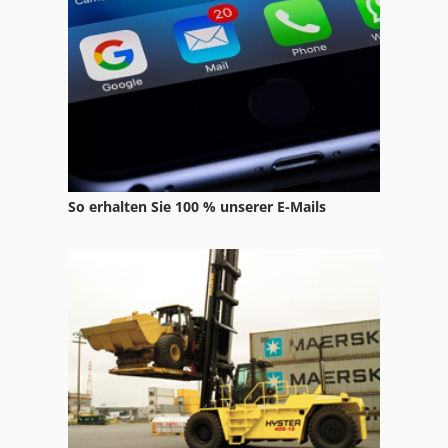
Elu Ds 140
Elu Mff 80
Elu Mgs 72
Elu Mhb 50
Elu Mkf 67
So erhalten Sie 100 % unserer E-Mails
Elu Mks 33
Elu Mof 11
Elu Ps
Elu Ps 174
Elu Schlagbohrmaschine
Elu Sägen