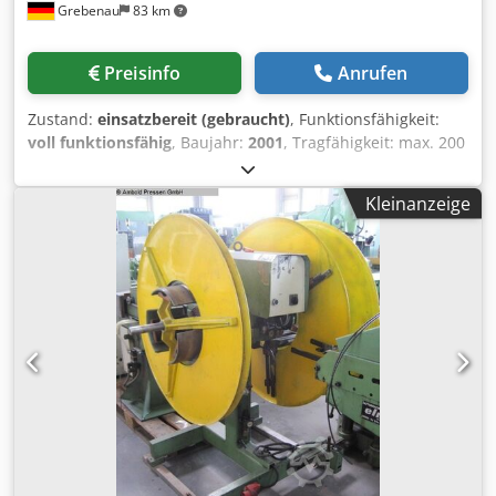
Grebenau
83 km
Preisinfo
Anrufen
Zustand:
einsatzbereit (gebraucht)
, Funktionsfähigkeit:
voll funktionsfähig
, Baujahr:
2001
, Tragfähigkeit: max. 200
Kg. Dcodpjzlrvfefx Anzsk Coil-Außendurchmesser: max.
1.000 mm Coil-Innendurhcmesser: 210 - 500 mm
Kleinanzeige
Bandbreite: max. 200 mm Drehzahl: 23 U/min.