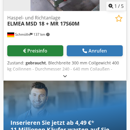
1
/
5
Haspel- und Richtanlage
ELMEA
MSD 18 + MR 17S60M
Schmölln
137 km
Preisinfo
Anrufen
Zustand:
gebraucht
, Blechbreite 300 mm Coilgewicht 400
kg Coilinnen - Durchmesser 240 - 640 mm Coilaußen -
Durchmesser 1000 mm Gesamtleistungsbedarf kW
Dcjdspflptepfx Anzok Maschinengewicht ca. t Raumbedarf
ca. m Doppelhaspel Typ MSD 18 (Maschinen-Nr. 18791):
Bandbreite: 300 m Coilgewicht: 400 kg
Coilaußendurchmesser: 1000 mm Coilinnendurchmesser:
240 - 680 mm Richtmaschine Typ MR17S60M (Maschinen-
Nr. 18591): Bandbreite: 100 mm Bandstärke: 0,2 - 1 mm
Inserieren Sie jetzt ab 4,49 €
*
11 Millionen
Käufer warten auf Sie