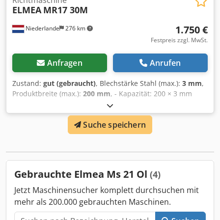
ELMEA
MR17 30M
1.750 €
Niederlande
276 km
Festpreis zzgl. MwSt.
Anfragen
Anrufen
Zustand:
gut (gebraucht)
, Blechstärke Stahl (max.):
3 mm
,
Produktbreite (max.):
200 mm
, - Kapazität: 200 × 3 mm
Dcsdozb Afkepfx Anzsk - Manueller Betrieb -
Automatischer Betrieb - Rechts- und Linkslauf - Stufenlos
Suche speichern
einstellbare Geschwindigkeit - Not-Aus - 380V
Gebrauchte Elmea Ms 21 Ol
(4)
Jetzt Maschinensucher komplett durchsuchen mit
mehr als 200.000 gebrauchten Maschinen.