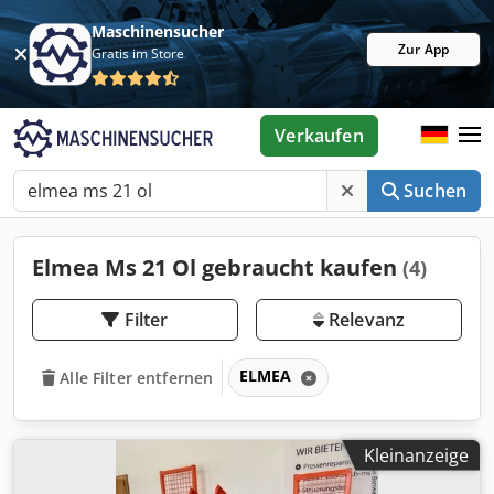
Maschinensucher
Zur App
Gratis im Store
Verkaufen
Suchen
Elmea Ms 21 Ol gebraucht kaufen
(4)
Filter
Relevanz
ELMEA
Alle Filter entfernen
Kleinanzeige