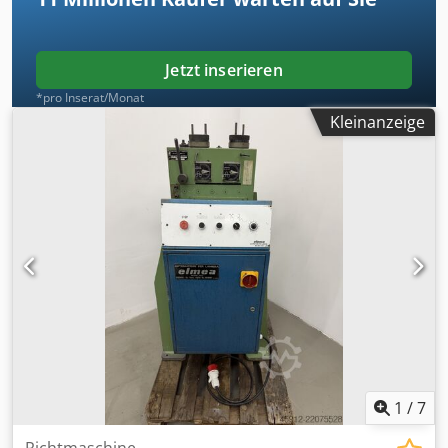
Jetzt inserieren
*pro Inserat/Monat
Kleinanzeige
1
/
7
Richtmaschine