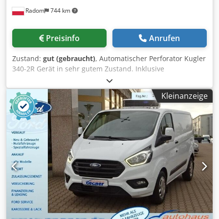
Radom
744 km
Preisinfo
Anrufen
Zustand:
gut (gebraucht)
, Automatischer Perforator Kugler
340-2R Gerät in sehr gutem Zustand. Inklusive
Perforationswerkzeug 3:1 Rundloch und
Zusatzwerkzeugen. Herstellerbeschreibung:
Kleinanzeige
Perforationsgerät mit einer Arbeitsbreite von bis zu 340
mm Gerät für Dauerbetrieb und hohe Belastungen
geeignet Einzigartiges „Zwei-Finger“-System sorgt für
exzellenten Empfang von Blättern unterschiedlicher
Grammatur Zwei-Fach-Anleger ermöglicht Dauerbetrieb
Nach der Perforation rotieren die Blätter um eine spezielle
Trommel, wodurch die korrekte Blattreihenfolge an der
Empfangsstation gewährleistet bleibt Möglichkeit der
Verwendung von zweiteiligen Streifen zum Perforieren von
Büchern und Kalendern Perforation bis zu 3 mm in einem
Arbeitsgang Schneller und einfacher Austausch der
Perforationsstreifen Csdowt Stvspfx Alnorf Möglichkeit der