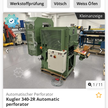
e
Werkstoffprüfung
Vötsch
Weiss Öfen
Kleinanzeige
1
/
11
Automatischer Perforator
Kugler 340-2R
Automatic
perforator