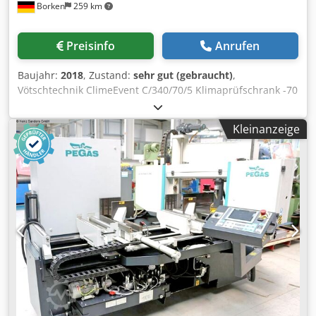
Borken
259 km
enthaltene Ausrüstung/Einheiten: Radiusabstreifer +
Leimfugenabstreifer • Im Lieferumfang enthaltene
Ausrüstung / Einheiten: Polier- und Schleifeinheiten • Im
Preisinfo
Anrufen
Lieferumfang enthaltene Ausrüstung / Einheiten:
Sprüheinheiten für Antihaftmittel vorne und hinten •
Baujahr:
2018
, Zustand:
sehr gut (gebraucht)
,
Zustand: Sehr guter Zustand, bis zum Verkauf im täglichen
Vötschtechnik ClimeEvent C/340/70/5 Klimaprüfschrank -70
Produktionsbetrieb eingesetzt (laut Angaben des
°C bis +180 °C | Baujahr 2018 Beschreibung: Zum Verkauf
Verkäufers) • Betriebsstundenzähler: 526.175 verarbeitete
steht ein hochwertiger Klimaprüfschrank des Herstellers
Platten • Betriebsstundenzähler: 351.289 verarbeitete
Kleinanzeige
Vötschtechnik GmbH, Typ ClimeEvent C/340/70/5, Baujahr
Laufmeter (Stand: 14.05.2026) • Entspricht einer regulären
2018. Die Anlage eignet sich für anspruchsvolle
Einschichtproduktion
Temperatur- und Klimaprüfungen in Laboren,
Forschungseinrichtungen, Entwicklungsabteilungen und
der industriellen Qualitätssicherung. Durch den großen
Prüfraum, die leistungsstarke Kälteanlage sowie die
präzise Temperatur- und Feuchteregelung eignet sich das
System ideal für Material-, Elektronik- und
Langzeitprüfungen. Die wassergekühlte Ausführung sorgt
für einen zuverlässigen Betrieb auch bei hohen
Leistungsanforderungen. Technische Daten Hersteller:
Vötschtechnik GmbH Typ: ClimeEvent C/340/70/5 Geräteart:
Klimaprüfschrank / Temperaturprüfschrank Baujahr: 2018