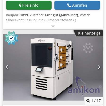
Außenspiegel Multifunktionslenkrad
Preisinfo
Anrufen
Geschwindigkeitsbegrenzer Sonnenblende
Arbeitsscheinwerfer Nebelleuchten Fernlicht Gefahren
Baujahr:
2019
, Zustand:
sehr gut (gebraucht)
, Vötsch
Leuchte Staukasten Aluminium-Kraftstofftank
ClimeEvent C/340/70/5/S Klimaprüfschrank (
Schadstoffklasse: EURO5 Ad-Blue
Sonderausführung ) !! Hersteller: Vötsch Industrietechnik
Retarder/Intarder/Motorbremse Radformel: 4x2
GmbH Typ: ClimeEvent C/340/70/5/S Baujahr: 2019
Differentialsperre Radstand Achse 1 und 2: 4.300mm
Kleinanzeige
Maschinentyp: Klimaprüfschrank / Temperatur- und
Reifengröße Achse1 (vorne): 315/70 R22.5 154L
Feuchteprüfschrank Prüfkammervolumen: ca. 340 Liter
Reifengröße Achse2 (hinten): 315/70 R22.5 150L
Beschreibung Zum Verkauf steht ein gebrauchter Vötsch
Luftfederung / Luftfederung Radabdeckung Leergewicht:
ClimeEvent C/340/70/5/S Temperatur- und
11.910 kg Nutzlast/Zuladung: 6.090 kg Zulässige
Klimaprüfschrank aus dem Baujahr 2019. Bei diesem Gerät
Gesamtgewicht: 18.000 kg Fahrzeug gesamt Maßen (Länge
handelt es sich um eine seltene Sonderausführung mit
x Höhe x Breite): 842cm x 330cm x 255cm Unsere
drei seitlich ausziehbaren teleskopischen Prüfschubladen.
Fahrzeuge werden in den Inseraten grundsätzlich mit
Die Prüflinge können komfortabel außerhalb des
gültigem TÜV und AU angegeben. In der Regel handelt es
Prüfraums vorbereitet, angeschlossen und anschließend
sich dabei um ausländische Prüfbescheinigungen, die
in den Prüfraum eingeschoben werden. Dadurch eignet
jedoch für die Ausstellung von Exportkennzeichen
sich die Anlage besonders für Serienprüfungen,
ausreichend sind. Für eine gültige TÜV- und AU-Abnahme
Entwicklungsaufgaben, Langzeitversuche sowie
nach deutschem Standard bitten wir Sie, im Einzelfall
Anwendungen mit häufigem Probenwechsel. Jede
Rücksprache mit uns zu halten. Sie können uns auch
Prüfschublade verfügt über einen Edelstahl-Gitterkorb
1
/
17
gerne für weitere Informationen und Bilder über
sowie eine separat verschließbare Front mit eigener