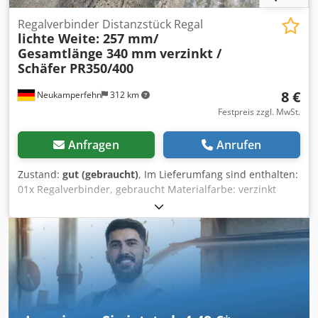
nach Kurs 4,2 EUR (Preise können sich bei stärkeren
Schwankungen ändern)
Regalverbinder Distanzstück Regal
lichte Weite: 257 mm/
Gesamtlänge 340 mm
verzinkt /
Schäfer PR350/400
8 €
Neukamperfehn
312 km
Festpreis zzgl. MwSt.
Anfragen
Anrufen
Zustand:
gut (gebraucht)
, Im Lieferumfang sind enthalten:
01x Regalverbinder, gebraucht Materialfarbe: verzinkt
Hersteller: SSI Schäfer Typ: PR350/400 Gesamtlänge: ca.
340 mm Cjdpoir U Trjfx Alnsrf Lichte Weite (Regalabstand):
ca. 257 mm Lochdurchmesser: ca. 25 x 10 mm Profilabm.:
ca. U 80 x 50 mm Gewicht/ Stck.: ca. 1,52 kg