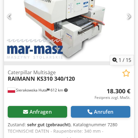
1
/
15
Caterpillar Multisäge
RAIMANN KS310 340/120
18.300 €
Sierakowska Huta
612 km
Festpreis zzgl. MwSt.
Anfragen
Anrufen
Zustand:
sehr gut (gebraucht)
, Katalognummer 7280
TECHNISCHE DATEN - Raupenbreite: 340 mm -
Walzenbreite: 400 mm - max. Sägeblattdurchmesser: 350