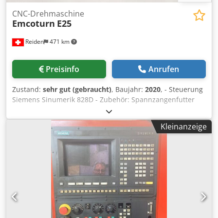
CNC-Drehmaschine
Emcoturn
E25
Reiden
471 km
Preisinfo
Anrufen
Zustand:
sehr gut (gebraucht)
, Baujahr:
2020
, - Steuerung
Siemens Sinumerik 828D - Zubehör: Spannzangenfutter
Arbeitsbereich Umlaufdurchmesser über Bett ø250 mm
Umlaufdurchmesser über Planschlitten ø85 mm Maximaler
Kleinanzeige
Drehdurchmesser ø85 mm Maximale Drehlänge 225 mm
Maximaler Stangendurchlass ø25,5 mm Spitzenweite
(Spindelnase – Reitstockkörnerspitze) 405 mm
Schlittenverfahrbereich Schlittenverfahrweg X 100 mm
Schlittenverfahrweg Z 300 mm Hauptspindel
Spindelanschluss (Zentrierrand) ø70 h5
Spindelaussendurchmesser im vorderen Lager ø50 mm
Crsdpfxszcv Rio Alnof Hauptspindel -Spannsystem
Hohlspannylinder (pneum.) mit Zugrohr mit max.