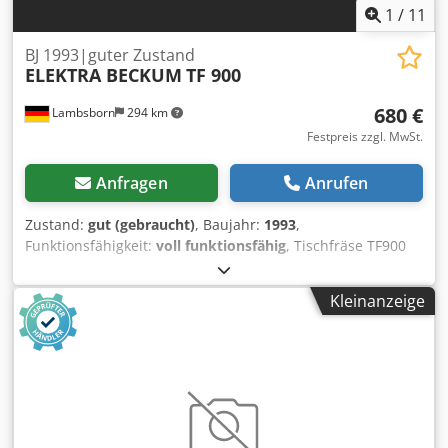
1
/
11
BJ 1993|guter Zustand
ELEKTRA BECKUM
TF 900
680 €
Lambsborn
294 km
Festpreis zzgl. MwSt.
Anfragen
Anrufen
Zustand:
gut (gebraucht)
, Baujahr:
1993
,
Funktionsfähigkeit:
voll funktionsfähig
, Tischfräse TF900
Djdeygm D Uopfx Aiteck - Baujahr 1993 - 380 Volt - 3
Drehzahlregelung - guter Zustand Transport gegen
Kleinanzeige
Aufpreis möglich! Aufgrund des Alters der
Gebrauchtmaschine erfolgt bei Verkauf an gewerbliche
Kunden der Ausschluss der Gewährleistung