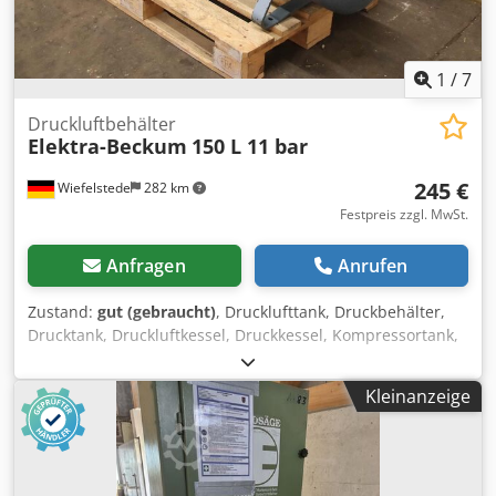
1
/
7
Druckluftbehälter
Elektra-Beckum
150 L 11 bar
245 €
Wiefelstede
282 km
Festpreis zzgl. MwSt.
Anfragen
Anrufen
Zustand:
gut (gebraucht)
, Drucklufttank, Druckbehälter,
Drucktank, Druckluftkessel, Druckkessel, Kompressortank,
Druckluftbehälter, Druckluftspeicher, Kompressorkessel -
Hersteller: Elektra-Beckum, Druckluftbehälte
Kleinanzeige
Druckluftspeicher -Inhalt: 150 L -Betriebsdruck: 11 bar -
Abmessungen: 1460/510/H530 mm Dcodpjya Dfijfx Aitsk -
Gewicht: 92 kg