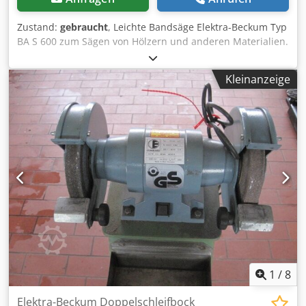
Zustand:
gebraucht
, Leichte Bandsäge Elektra-Beckum Typ
BA S 600 zum Sägen von Hölzern und anderen Materialien.
Dsdpfx Ajzryvysitjck Technische Daten: -
Rollendurchmesser: 600 mm - Gewicht: 160 kg -
Kleinanzeige
Schnitthöhe: max. ca. 300 mm
1
/
8
Elektra-Beckum Doppelschleifbock