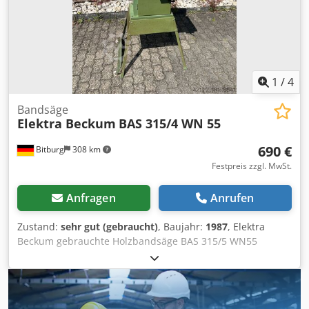
1
/
4
Bandsäge
Elektra Beckum
BAS 315/4 WN 55
690 €
Bitburg
308 km
Festpreis zzgl. MwSt.
Anfragen
Anrufen
Zustand:
sehr gut (gebraucht)
, Baujahr:
1987
, Elektra
Beckum gebrauchte Holzbandsäge BAS 315/5 WN55
Baujahr: 1987 Serien Nr.: 2106584 Sägeblattlänge:
2240mm Spannung: 230 Volt Schnitttiefe: 170mm
Parallelanschlag Untergestell Standort: ab Lager 54634
Bitburg - sofort verfügbar - Djdjvkyd Sepfx Aitock