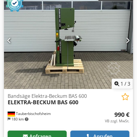
1
/
3
Bandsäge Elektra-Beckum BAS 600
ELEKTRA-BECKUM
BAS 600
990 €
Tauberbischofsheim
180 km
VB zzgl. MwSt.
Anfragen
Anrufen