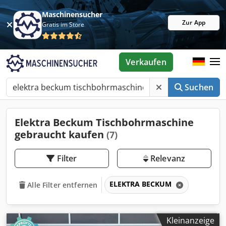
Maschinensucher
Zur App
Gratis im Store
Verkaufen
Suchen
Elektra Beckum Tischbohrmaschine
gebraucht kaufen
(7)
Filter
Relevanz
ELEKTRA BECKUM
Alle Filter entfernen
Kleinanzeige