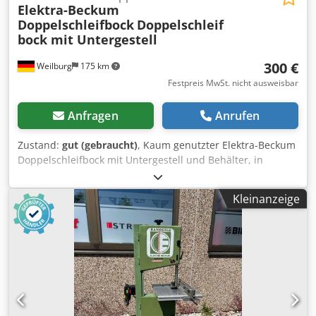
Elektra-Beckum
Doppelschleifbock
Doppelschleif
bock mit Untergestell
300 €
Weilburg
175 km
Festpreis MwSt. nicht ausweisbar
Anfragen
Anrufen
Zustand:
gut (gebraucht)
, Kaum genutzter Elektra-Beckum
Doppelschleifbock mit Untergestell und Behälter, in
gutem, voll funktionsfähigen Zustand. Kein Versand
möglich Bitte keine E-Mail Anfragen! Bei Fragen stehen wir
Kleinanzeige
ihnen gerne telefonisch zur Verfügung. Besichtigung und
Abholung nur nach telefonischer Terminvereinbarung
möglich! Dsdpfxozq R Dlj Aitjck Änderungen,
Zwischenverkauf sowie Irrtümer vorbehalten. Änderungen,
Zwischenverkauf sowie Irrtümer vorbehalten.