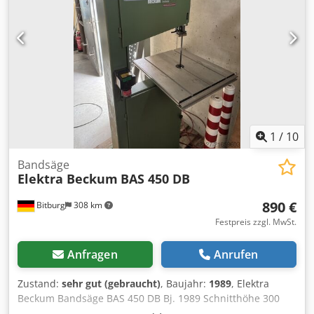
1
/
10
Bandsäge
Elektra Beckum
BAS 450 DB
890 €
Bitburg
308 km
Festpreis zzgl. MwSt.
Anfragen
Anrufen
Zustand:
sehr gut (gebraucht)
, Baujahr:
1989
, Elektra
Beckum Bandsäge BAS 450 DB Bj. 1989 Schnitthöhe 300
mm Bandlänge 3.380 mm Motorleistung 1,5 kW Gewicht