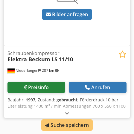
Bilder anfragen
Schraubenkompressor
Elektra Beckum
LS 11/10
Niederlangen
287 km
Preisinfo
Anrufen
Baujahr:
1997
, Zustand:
gebraucht
, Förderdruck 10 bar
Literleistung 1400 m³ / min Abmessungen 700 x 550 x 1100
mm Gesamtleistungsbedarf 11 kW Maschinengewicht ca.
275 kg Betriebsstunden: 13593 Std. Dodpoqvcldsfx Aitock
Suche speichern