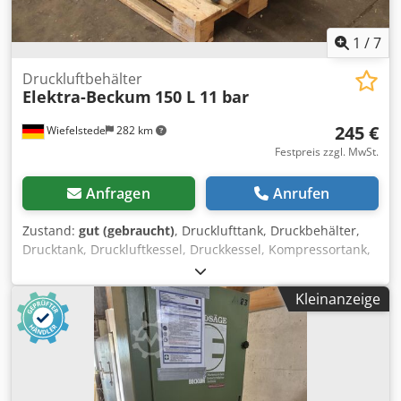
1
/
7
Druckluftbehälter
Elektra-Beckum
150 L 11 bar
245 €
Wiefelstede
282 km
Festpreis zzgl. MwSt.
Anfragen
Anrufen
Zustand:
gut (gebraucht)
, Drucklufttank, Druckbehälter,
Drucktank, Druckluftkessel, Druckkessel, Kompressortank,
Druckluftbehälter, Druckluftspeicher, Kompressorkessel
Dwedpfx Ameya Dfis Doa -Hersteller: Elektra-Beckum,
Kleinanzeige
Druckluftbehälte Druckluftspeicher -Inhalt: 150 L -
Betriebsdruck: 11 bar -Abmessungen: 1460/510/H530 mm -
Gewicht: 92 kg