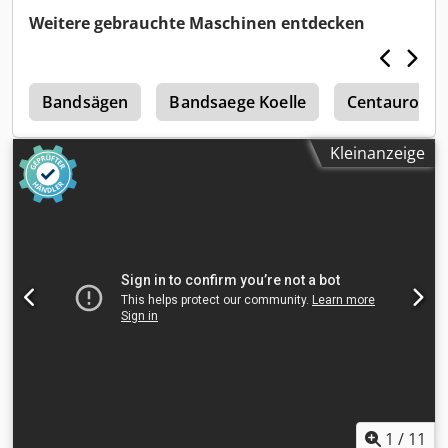
U Txsm Doa - sofort verfügbar - Zwischenverkauf
Weitere gebrauchte Maschinen entdecken
vorbehalten
s
Bandsägen
Bandsaege Koelle
Centauro
Kleinanzeige
1
/
11