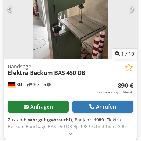
1
/
10
Bandsäge
Elektra Beckum
BAS 450 DB
890 €
Bitburg
308 km
Festpreis zzgl. MwSt.
Anfragen
Anrufen
Zustand:
sehr gut (gebraucht)
, Baujahr:
1989
, Elektra
Beckum Bandsäge BAS 450 DB Bj. 1989 Schnitthöhe 300
mm Bandlänge 3.380 mm Motorleistung 1,5 kW Gewicht
ca. 120 kg Standort: ab Lager 54634 Bitburg Dwedpfx Aoyy