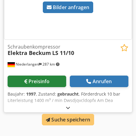
Bilder anfragen
Schraubenkompressor
Elektra Beckum
LS 11/10
Niederlangen
287 km
Preisinfo
Anrufen
Baujahr:
1997
, Zustand:
gebraucht
, Förderdruck 10 bar
Literleistung 1400 m³ / min Dwsdjqvcldopfx Am Dea
Abmessungen 700 x 550 x 1100 mm
Gesamtleistungsbedarf 11 kW Maschinengewicht ca. 275
Suche speichern
kg Betriebsstunden: 13593 Std.