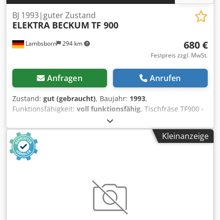
BJ 1993|guter Zustand
ELEKTRA BECKUM
TF 900
680 €
Lambsborn
294 km
Festpreis zzgl. MwSt.
Anfragen
Anrufen
Zustand:
gut (gebraucht)
, Baujahr:
1993
,
Funktionsfähigkeit:
voll funktionsfähig
, Tischfräse TF900 -
Baujahr 1993 - 380 Volt - 3 Drehzahlregelung - guter
Zustand Dedjygm D Uspfx Am Djwa Transport gegen
Kleinanzeige
Aufpreis möglich! Aufgrund des Alters der
Gebrauchtmaschine erfolgt bei Verkauf an gewerbliche
Kunden der Ausschluss der Gewährleistung