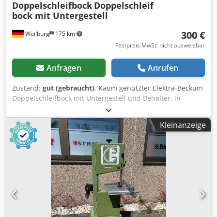
Doppelschleifbock
Doppelschleif
bock mit Untergestell
300 €
Weilburg
175 km
Festpreis MwSt. nicht ausweisbar
Anfragen
Anrufen
Zustand:
gut (gebraucht)
, Kaum genutzter Elektra-Beckum
Doppelschleifbock mit Untergestell und Behälter, in
gutem, voll funktionsfähigen Zustand. Kein Versand
möglich Bitte keine E-Mail Anfragen! Bei Fragen stehen wir
Kleinanzeige
ihnen gerne telefonisch zur Verfügung. Besichtigung und
Abholung nur nach telefonischer Terminvereinbarung
möglich! Änderungen, Zwischenverkauf sowie Irrtümer
vorbehalten. Änderungen, Zwischenverkauf sowie Irrtümer
vorbehalten. Dwodpfozti U Isx Am Dsa