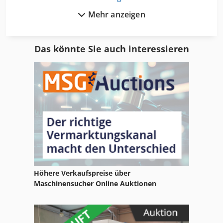
Mehr anzeigen
Elektra Beckum Bandsaege
Elektra Beckum Bas 315
Das könnte Sie auch interessieren
Elektra Beckum Bas 450 Dnb
Elektra Beckum Baukreissäge
Elektra Beckum Hc 260
Elektra Beckum Hc 260 M
Elektra Beckum Hc 310
Elektra Beckum Hc 410
Höhere Verkaufspreise über
Elektra Beckum Hdm 1000
Maschinensucher Online Auktionen
Elektra Beckum Holzspalter
Elektra Beckum Kgt