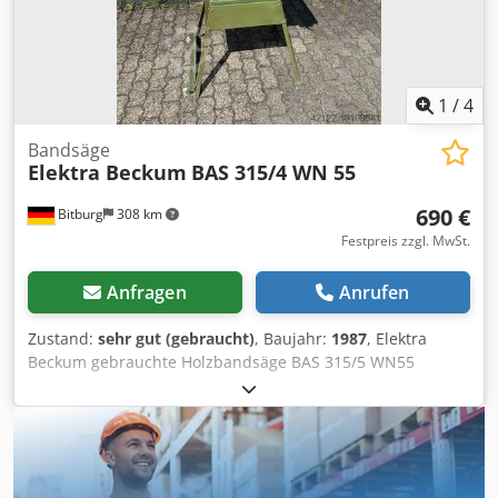
1
/
4
Bandsäge
Elektra Beckum
BAS 315/4 WN 55
690 €
Bitburg
308 km
Festpreis zzgl. MwSt.
Anfragen
Anrufen
Zustand:
sehr gut (gebraucht)
, Baujahr:
1987
, Elektra
Beckum gebrauchte Holzbandsäge BAS 315/5 WN55
Baujahr: 1987 Dwodpfxjvkyd Ss Am Doa Serien Nr.:
2106584 Sägeblattlänge: 2240mm Spannung: 230 Volt
Schnitttiefe: 170mm Parallelanschlag Untergestell
Standort: ab Lager 54634 Bitburg - sofort verfügbar -