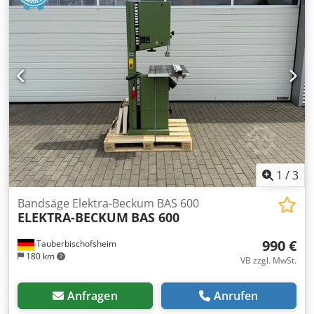
1
/
3
Bandsäge Elektra-Beckum BAS 600
ELEKTRA-BECKUM
BAS 600
990 €
Tauberbischofsheim
180 km
VB zzgl. MwSt.
Anfragen
Anrufen