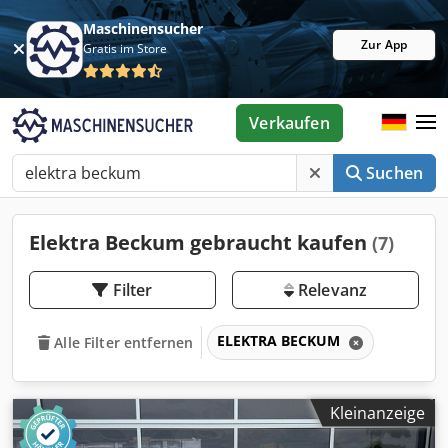
Maschinensucher
Zur App
Gratis im Store
Verkaufen
Suchen
Elektra Beckum gebraucht kaufen
(7)
Filter
Relevanz
ELEKTRA BECKUM
Alle Filter entfernen
Kleinanzeige