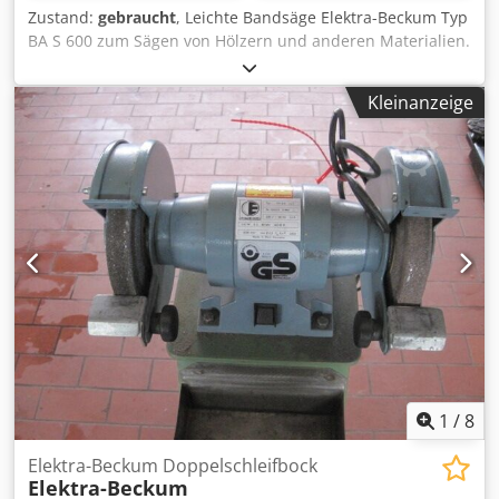
Zustand:
gebraucht
, Leichte Bandsäge Elektra-Beckum Typ
BA S 600 zum Sägen von Hölzern und anderen Materialien.
Technische Daten: Dedszryvyspfx Am Dswa -
Rollendurchmesser: 600 mm - Gewicht: 160 kg -
Kleinanzeige
Schnitthöhe: max. ca. 300 mm
1
/
8
Elektra-Beckum Doppelschleifbock
Elektra-Beckum