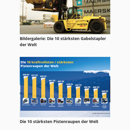
Still Elektrostapler
Still Exu 16
Still Exu 18
Bildergalerie: Die 10 stärksten Gabelstapler
Still Fm 12
der Welt
Still Fm 14
Still Fm 20
Still R 06
Still R 60 16
Die 10 stärksten Pistenraupen der Welt