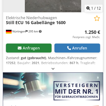
1
/
12
Elektrische Niederhubwagen
Still
ECU 16 Gabellänge 1600
1.250 €
Nürtingen
295 km
Festpreis zzgl. MwSt.
Anfragen
Anrufen
Zustand:
gut (gebraucht)
, Maschinen-/Fahrzeugnummer:
17252
, Baujahr:
2021
, Betriebsstunden:
867 h
, Tragkraft:
1.600 kg
, Hubhöhe:
220 mm
, Kraftstofftyp:
elektrisch
,
Masttyp:
Sonstige
, Bauhöhe:
1.350 mm
, Batteriespannung:
24 V
, Gabellänge:
1.600 mm
, Gesamtgewicht:
468 kg
,
5227940 Chodpfx Aezp T H Tjpyja Seriennummer:
F20165Y00150 Batterieinformationen: 24 V, 2 PzS, 150 Ah