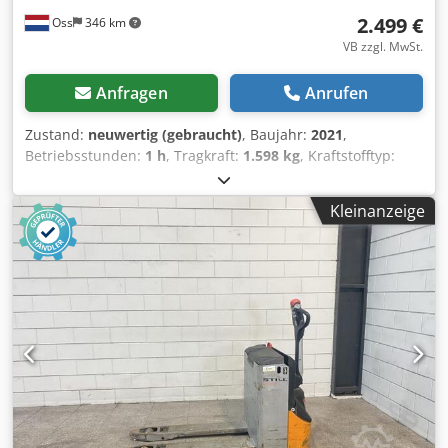
2.499 €
Oss
346 km
VB zzgl. MwSt.
Anfragen
Anrufen
Zustand:
neuwertig (gebraucht)
, Baujahr:
2021
,
Betriebsstunden:
1 h
, Tragkraft:
1.598 kg
, Kraftstofftyp:
elektrisch
, Leergewicht:
340 kg
, Kilometerstand:
1 km
,
NEUWERTIG Elektrischer Palettenwagen Marke: Still
Kleinanzeige
Baujahr: 2021 Nur 1 Betriebsstunde, wie neu!
Tragfähigkeit: 1.600 kg Batterie: 2 x 12 V, wartungsfrei Mit
integriertem Ladegerät Chsdpfx Apey Sa D Hoyoa