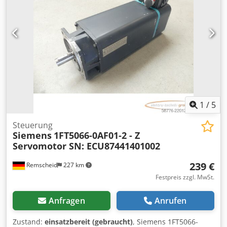
1
/
5
Steuerung
Siemens
1FT5066-0AF01-2 - Z
Servomotor SN: ECU87441401002
239 €
Remscheid
227 km
Festpreis zzgl. MwSt.
Anfragen
Anrufen
Zustand:
einsatzbereit (gebraucht)
, Siemens 1FT5066-