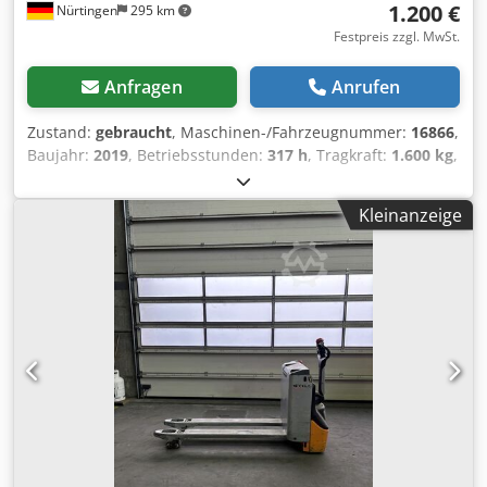
1.200 €
Nürtingen
295 km
Festpreis zzgl. MwSt.
Anfragen
Anrufen
Zustand:
gebraucht
, Maschinen-/Fahrzeugnummer:
16866
,
Baujahr:
2019
, Betriebsstunden:
317 h
, Tragkraft:
1.600 kg
,
Hubhöhe:
220 mm
, Lastschwerpunkt:
600 mm
,
Kraftstofftyp:
elektrisch
, Masttyp:
Sonstige
, Bauhöhe:
Kleinanzeige
1.350 mm
, Gabellänge:
1.150 mm
, Gesamtgewicht:
259 kg
,
5083652 Chodpsymvkkefx Apyea Seriennummer:
F20165V00678