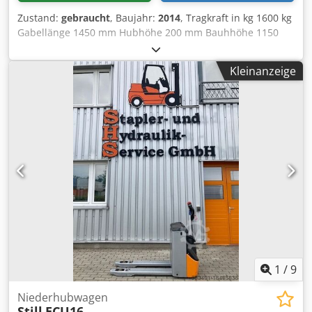
Zustand:
gebraucht
, Baujahr:
2014
, Tragkraft in kg 1600 kg
Gabellänge 1450 mm Hubhöhe 200 mm Bauhhöhe 1150
mm Maschinengewicht ca. 0,68 t Cedpfx Apjv Ehcxsyjha
Raumbedarf ca. 2,05 x 0,72 x 1,15 m inkl. Ladegerät
Kleinanzeige
1
/
9
Niederhubwagen
Still
ECU16