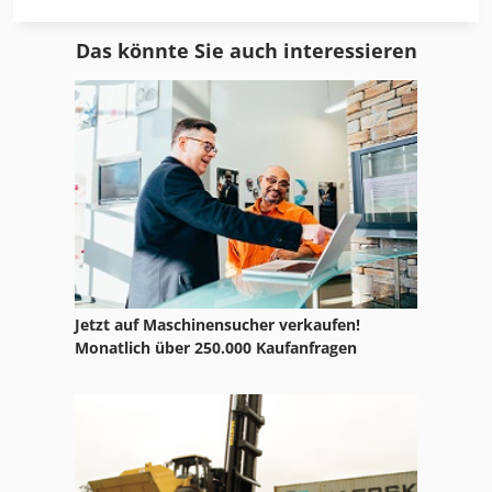
Still Ecotron
Das könnte Sie auch interessieren
Still Ecotron Memory
Still Ecotron Wsa
Still Ecotron Xm
Still Efg
Still Efg 1 5
Still Egu 16
Jetzt auf Maschinensucher verkaufen!
Still Egv 1250
Monatlich über 250.000 Kaufanfragen
Still Egv 14
Still Egv 16
Still Ek 11