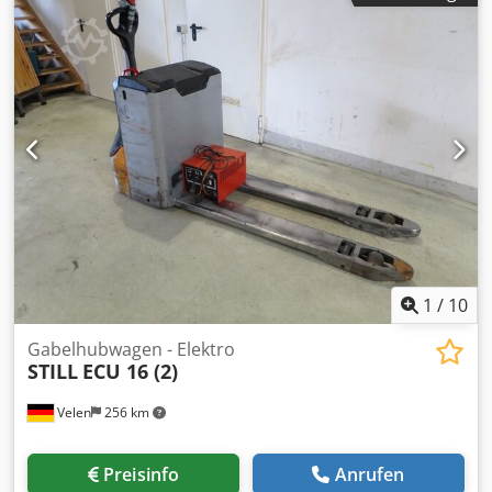
1
/
10
Gabelhubwagen - Elektro
STILL
ECU 16 (2)
Velen
256 km
Preisinfo
Anrufen