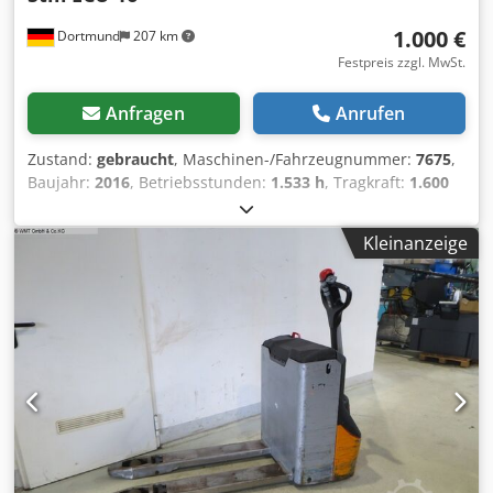
1.000 €
Dortmund
207 km
Festpreis zzgl. MwSt.
Anfragen
Anrufen
Zustand:
gebraucht
, Maschinen-/Fahrzeugnummer:
7675
,
Baujahr:
2016
, Betriebsstunden:
1.533 h
, Tragkraft:
1.600
kg
, Hubhöhe:
200 mm
, Kraftstofftyp:
elektrisch
, Masttyp:
Simplex
, Bauhöhe:
1.340 mm
, .: 7675 Gerätedetails:
Kleinanzeige
Baujahr : 2016 Tragkraft : 1600 kg Hubhöhe : 200 mm
Abgelesene Betriebsstd. : 1533 h Mastart : Standard
Masthöhe : 1340 mm Länge/Breite/Höhe : 1700 / 720 / 820
mm Betriebsgewicht : 471 kg Batterie von :2016 Chjdpfx
Apotw Atasysa Weitere Geräte Information: Wie vom
Kunden zurück, mit kleineren Mängeln. ---- Bei den
Betriebsstunden handelt es sich generell um abgelesene
Stunden. Gerne bieten wir Ihnen den passenden
Transport an. Weitere 250 - 300 Gabelstapler, Anbaugeräte
und Kehrmaschinen für Sie sofort verfügbar. Natürlich
auch zur Miete! Gerne kaufen wir ihren ALTEN. Haben Sie