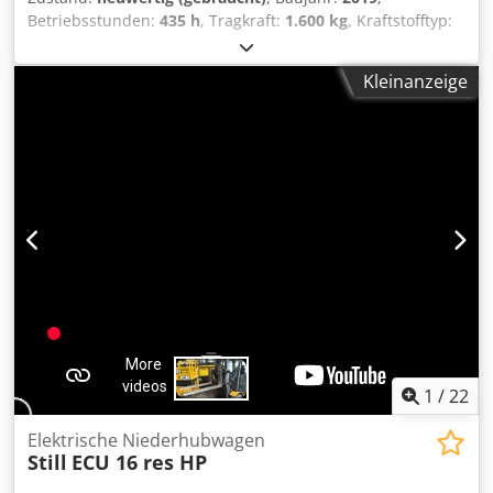
Betriebsstunden:
435 h
, Tragkraft:
1.600 kg
, Kraftstofftyp:
elektrisch
, Hersteller + Modell: STILL ECU 16 * Ravas
Mast:1150 x 580 ID:25050.8226 Kat.:Demo Gabeln: 1150 x
Kleinanzeige
580 mm Csdszq Udcjpfx Apysha Tragkraft:1600 kg
Jahr:2019 Stunden:435 Stunden Kapazität: 24 V/250 Ah
Optionen: Ausgestattet mit RAVAS-Wiegesystem!!!
1
/
22
Elektrische Niederhubwagen
Still
ECU 16 res HP