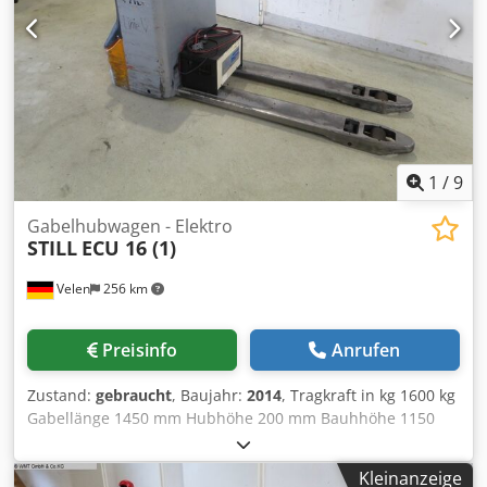
1
/
9
Gabelhubwagen - Elektro
STILL
ECU 16 (1)
Velen
256 km
Preisinfo
Anrufen
Zustand:
gebraucht
, Baujahr:
2014
, Tragkraft in kg 1600 kg
Gabellänge 1450 mm Hubhöhe 200 mm Bauhhöhe 1150
mm Maschinengewicht ca. 0,68 t Raumbedarf ca. 2,05 x
0,72 x 1,15 m inkl. Ladegerät Csdpfsv Ehd Ajx Apyeha
Kleinanzeige