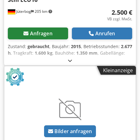
2.500 €
Jüterbog
205 km
VB zzgl. MwSt.
Anfragen
Anrufen
Zustand:
gebraucht
, Baujahr:
2015
, Betriebsstunden:
2.677
h
, Tragkraft:
1.600 kg
, Bauhöhe:
1.350 mm
, Gabellänge:
1.150 mm
, Leergewicht:
432 kg
, Antriebsart:
Elektro
,
Baubreite:
720 mm
, Niederhubwagen Lastschwerpunkt:
Kleinanzeige
600 Gabelbreite: 170 mm Gabeldicke: 55 mm Zustand:
Aufbereitet ohne Garantie Zustand Technisch: sehr gut
Bereifung vorne Typ: Bandagen Bereifung vorne Zustand:
80 - 100% Bereifung hinten Typ: Bandagen Bereifung
hinten Zustand: 80 - 100% Chodpfxet Ddrpo Apysa Batterie
Volt: 24V Batterie Ah: 150Ah Batterie Hersteller: GBD
Batterie Typ: PzS Batterie Baujahr: 2024 Batterie Zustand:
80 - 100%
Bilder anfragen