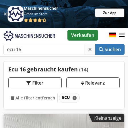
Maschinensucher
Zur App
Gratis im Store
Verkaufen
Suchen
Ecu 16 gebraucht kaufen
(14)
Filter
Relevanz
ECU
Alle Filter entfernen
Kleinanzeige