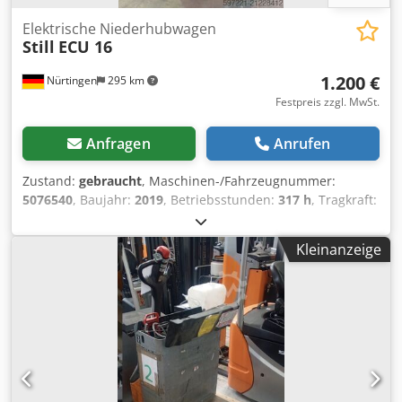
Elektrische Niederhubwagen
Still
ECU 16
1.200 €
Nürtingen
295 km
Festpreis zzgl. MwSt.
Anfragen
Anrufen
Zustand:
gebraucht
, Maschinen-/Fahrzeugnummer:
5076540
, Baujahr:
2019
, Betriebsstunden:
317 h
, Tragkraft:
1.600 kg
, Lastschwerpunkt:
600 mm
, Kraftstofftyp:
elektrisch
, Masttyp:
Sonstige
, 5076540 Seriennummer:
Kleinanzeige
F20165V0067 Chsdsyi I N Repfx Apyea