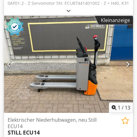
0AF01-2 - Z Servomotor SN: ECU87441401002 - Z = H40, K31
(2. Leistungsschild), K93 (Gehäuse IP67) mit 1FU1050-6HF
13,3 mVmin Tacho - Dichtung im Klemmkasten
Kleinanzeige
fehlt,gebraucht, guter Erhaltungszustand, 100%
funktionsfähig, Lieferumfang gem. Fotos Csdpfx Ajy U
Eglepyjha
1
/
13
Elektrischer Niederhubwagen, neu Still
ECU14
STILL
ECU14