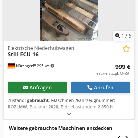
1
/
6
Elektrische Niederhubwagen
Still
ECU 16
999 €
Nürtingen
295 km
Festpreis zzgl. MwSt.
Anfragen
Anrufen
Zustand:
gebraucht
, Maschinen-/Fahrzeugnummer:
ROZLMW
, Baujahr:
2020
, Betriebsstunden:
2.850 h
,
Tragkraft:
1.600 kg
, Kraftstofftyp:
elektrisch
, Masttyp:
Sonstige
, Batteriespannung:
24 V
, Gabellänge:
1.600 mm
,
Vorderreifengröße:
, Hinterreifengröße:
, Gesamtgewicht:
Weitere gebrauchte Maschinen entdecken
335 kg
, 5112272 Seriennummer: F20165X00739