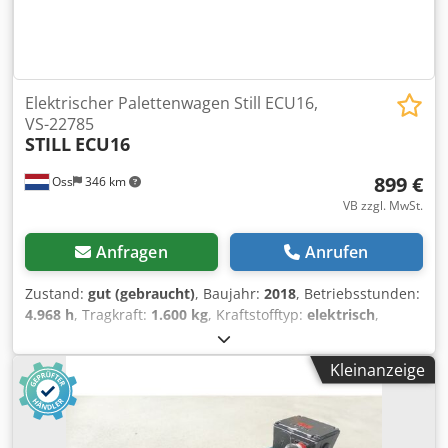
Elektrischer Palettenwagen Still ECU16,
VS-22785
STILL
ECU16
899 €
Oss
346 km
VB zzgl. MwSt.
Anfragen
Anrufen
Zustand:
gut (gebraucht)
, Baujahr:
2018
, Betriebsstunden:
4.968 h
, Tragkraft:
1.600 kg
, Kraftstofftyp:
elektrisch
,
Leergewicht:
500 kg
, Kilometerstand:
4.968 km
,
Elektrischer Palettenwagen Marke: Still (Deutschland)
Kleinanzeige
Baujahr: 2018 4.968 Betriebsstunden Kapazität: 1.600 kg
Geeignet für Europaletten Batterie mit automatischem
Befüllsystem Externes Ladegerät Codpoy Smwmefx Apyoha