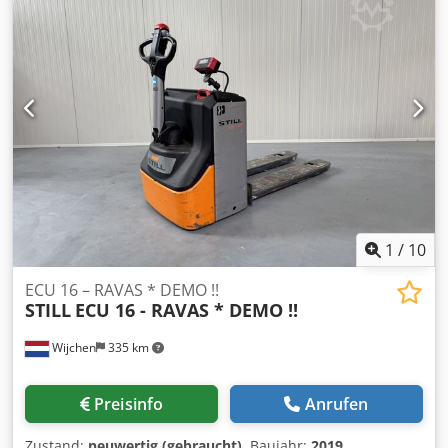
1
/
10
ECU 16 – RAVAS * DEMO !!
STILL
ECU 16 - RAVAS * DEMO !!
Wijchen
335 km
Preisinfo
Anrufen
Zustand:
neuwertig (gebraucht)
, Baujahr:
2019
,