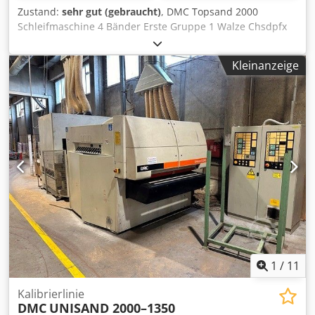
Zustand:
sehr gut (gebraucht)
, DMC Topsand 2000
Schleifmaschine 4 Bänder Erste Gruppe 1 Walze Chsdpfx
Aoi Dakrji Tea Zweite Gruppe 1 Walze Dritte Gruppe 1
elektronisch geteiltes Schleifpad Vierte Gruppe 1
Kleinanzeige
elektronisch geteilter Schleifblock Superfinisher
Arbeitsbreite 1350 Vakuumsystem am Förderband
1
/
11
Kalibrierlinie
DMC
UNISAND 2000–1350