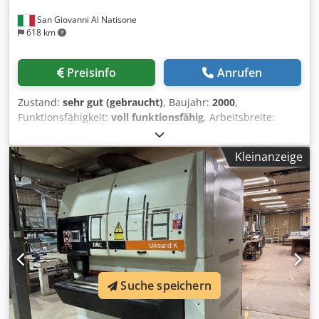
San Giovanni Al Natisone
618 km
Preisinfo
Anrufen
Zustand:
sehr gut (gebraucht)
, Baujahr:
2000
,
Funktionsfähigkeit:
voll funktionsfähig
, Arbeitsbreite:
1.350 mm
, OBER-/UNTERKALIBRIERSTRASSE DMC MOD.
UNISAND 2000–1350 – CE-KONFORM Untere Maschine: -
Kleinanzeige
Depressor zum Anheben des Teppichbandes - 2 untere
Bänder - Stahlwalze Cjdpfx Aieywgqks Teha - Gummiwalze
- Bürste - Ein-/Ausschaltvorrichtungen - Gebläse -
Schleifschuhe - Arbeitsbreite: 1350 mm - Baujahr: 2000 -
Komplett mit Bedienungsanleitung und CE-Erklärung
Obere Maschine: - 3 obere Bänder - Stahlwalze -
Gummiwalze - Pad - Bürste - Ein-/Ausschaltvorrichtungen -
Gebläse - Schleifschuhe - Depressor - Baujahr: 2000
Suche speichern