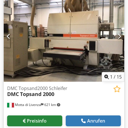
1
/
15
DMC Topsand2000 Schleifer
DMC
Topsand 2000
Motta di Livenza
621 km
Preisinfo
Anrufen