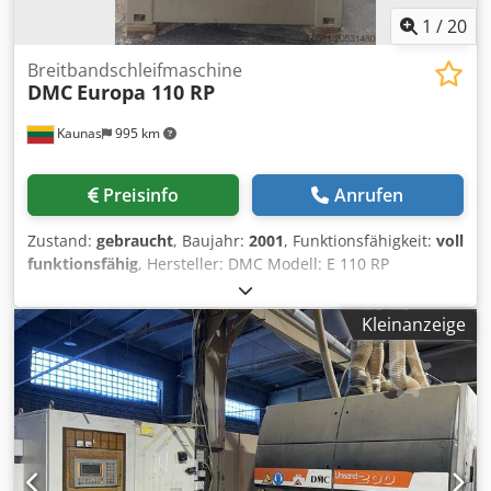
1
/
20
Breitbandschleifmaschine
DMC
Europa 110 RP
Kaunas
995 km
Preisinfo
Anrufen
Zustand:
gebraucht
, Baujahr:
2001
, Funktionsfähigkeit:
voll
funktionsfähig
, Hersteller: DMC Modell: E 110 RP
Codsxwwk Ejpfx Ai Tsha Baujahr: 2001
Kleinanzeige