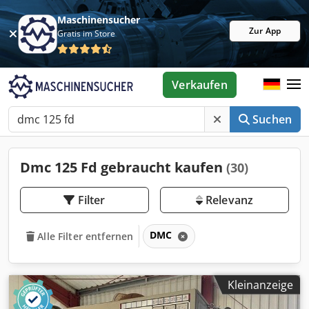
Maschinensucher
Zur App
Gratis im Store
Verkaufen
Suchen
Dmc 125 Fd gebraucht kaufen
(30)
Filter
Relevanz
DMC
Alle Filter entfernen
Kleinanzeige