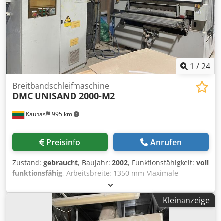
1
/
24
Breitbandschleifmaschine
DMC
UNISAND 2000-M2
Kaunas
995 km
Preisinfo
Anrufen
Zustand:
gebraucht
, Baujahr:
2002
, Funktionsfähigkeit:
voll
funktionsfähig
, Arbeitsbreite: 1350 mm Maximale
Werkstückdicke: 140 mm Typ: Unterseite Anzahl der
Einheiten: 2 Gesamt installierte Leistung: 2,2 kW
Kleinanzeige
Cjdexwwhwjpfx Ai Tjha Abmessungen (L x B x H): 2700,0 ×
3200,0 × 2400,0 mm Gewicht: 3500 kg