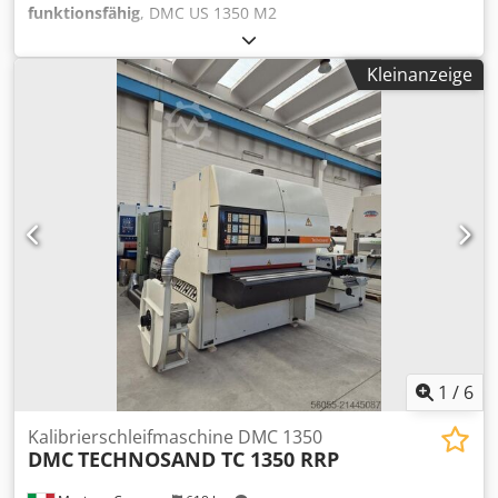
funktionsfähig
, DMC US 1350 M2
Breitbandschleifmaschine, Baujahr 2001, zu verkaufen!
Chodpfox Ezwhjx Ai Tsa
Kleinanzeige
1
/
6
Kalibrierschleifmaschine DMC 1350
DMC
TECHNOSAND TC 1350 RRP