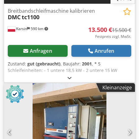
Breitbandschleifmaschine kalibrieren
DMC
tc1100
13.500 €
Karsin
590 km
15.500 €
Festpreis zzgl. MwSt.
Anfragen
Anrufen
Zustand:
gut (gebraucht)
, Baujahr:
2001
, * 5
Schleifeinheiten: - 1 untere 18,5 kW - 2 untere 15 kW
Csdpfet Hmg Isx Ai Tsha - 3 obere 18,5 kW - 4 obere 15 kW
- 5 obere 11 kW * stufenlose Einspeiseregelung am
Kleinanzeige
Inverter (2x2,2kW) * elektrische Verstellung der Tischhöhe
* pneumatische Oszillation pneumatische Oszillation *
Schleifbandausblasung