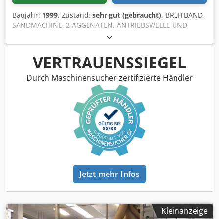
Baujahr:
1999
, Zustand:
sehr gut (gebraucht)
, BREITBAND-
SANDMACHINE, 2 AGGENATEN, ANTRIEBSWELLE UND
WELLE MIT SPULE, SANDMACHINE Unterer
Antriebswellenmotor 15 kW, Motor mit Spule 7,5 kW,
stufenlose Vorschubregelung Csdpfx Aiegrdx Uj Teha
VERTRAUENSSIEGEL
Durch Maschinensucher zertifizierte Händler
Jetzt mehr Infos
Kleinanzeige