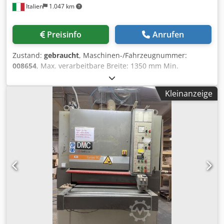
Italien
1.047 km
Preisinfo
Anrufen
Zustand:
gebraucht
, Maschinen-/Fahrzeugnummer:
008654
, Max. verarbeitbare Breite: 1350 mm Min.
verarbeitbare Stärke: 3 mm Arbeitstisch: verstellbar
Unterdruckteppich: ja Chedpfxezpfbij Ai Tja Anzahl der
Kleinanzeige
Arbeitsaggregate: 2 Nr abgeteilter Tupfer: ja