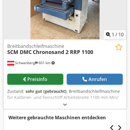
1
/
10
Breitbandschleifmaschine
SCM DMC
Chronosand 2 RRP 1100
Schwanberg
601 km
Preisinfo
Anrufen
Zustand:
sehr gut (gebraucht)
, Breitbandschleifmaschine
für Kalibrier- und Feinschliff Arbeitsbreite 1100 mm Min/
max. Werkstückhöhe 3 - 120 mm Vorschubmotorleistung
0,8 kW Schleifbandgeschwindigkeit 18 m/sec
Schliefbandmaß 1115 x 2620 mm Vorschubgeschwindigkeit
Weitere gebrauchte Maschinen entdecken
4,5 / 9 m/ min Absauganschluss 3 x 160 mm
Druckluftanschluss 6 bar 1. Aggregat Schleifwalze