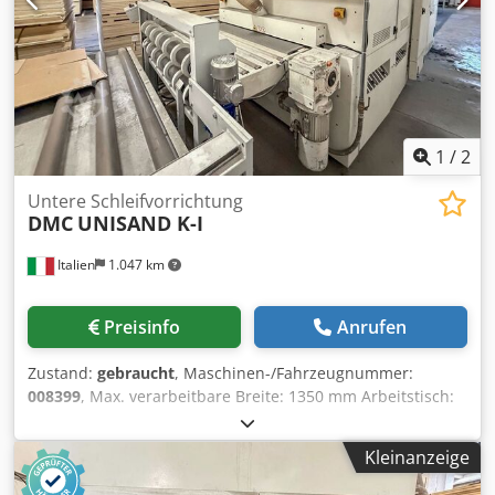
1
/
2
Untere Schleifvorrichtung
DMC
UNISAND K-I
Italien
1.047 km
Preisinfo
Anrufen
Zustand:
gebraucht
, Maschinen-/Fahrzeugnummer:
008399
, Max. verarbeitbare Breite: 1350 mm Arbeitstisch:
feste Höhe Chsdpfsy I Tm Hsx Ai Tsa Anzahl der
Arbeitsaggregate: 4 Nr
Kleinanzeige