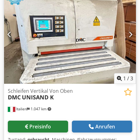
1
/
3
Schleifen Vertikal Von Oben
DMC
UNISAND K
Italien
1.047 km
Preisinfo
Anrufen
Zustand:
gebraucht
, Maschinen-/Fahrzeugnummer: