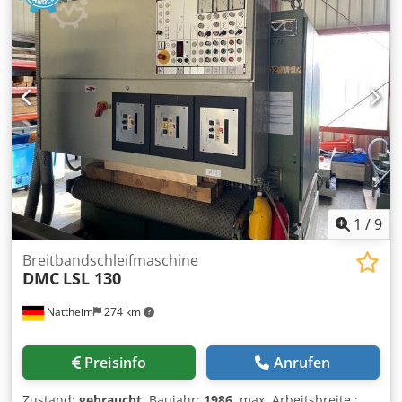
1
/
9
Breitbandschleifmaschine
DMC
LSL 130
Nattheim
274 km
Preisinfo
Anrufen
Zustand:
gebraucht
, Baujahr:
1986
, max. Arbeitsbreite :