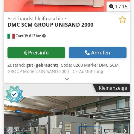
1
/
15
Breitbandschleifmaschine
DMC SCM GROUP
UNISAND 2000
Cantù
613 km
Preisinfo
Anrufen
Zustand:
gut (gebraucht)
, Code: 0260 Marke: DMC SCM
GROUP Modell: UNISAND 2000 - CE-Ausführung
Automatische Breitbandschleifmaschine mit zwei
Längsschleifaggregaten und einer Querschleifeinheit am
Kleinanzeige
Einlauf zur Bearbeitung von Möbeln,
Tischlereierzeugnissen, individuellen Ausstattungen,
Platten, Holztüren, Fensterrahmen, Halbfertigprodukten
und diversen weiteren Anwendungen – CE-Norm.
Technische Daten: Maximale Arbeitsbreite: 1.350 mm
Minimale Arbeitsbreite: 52 mm Minimale Werkstücklänge:
400 mm Min./max. Arbeitshöhe: 4/170 mm Vorschubband