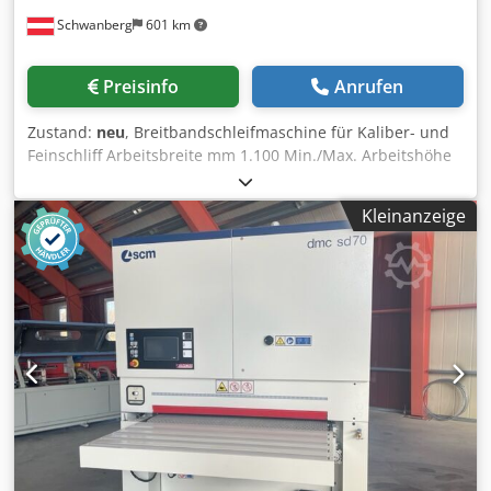
Schwanberg
601 km
Preisinfo
Anrufen
Zustand:
neu
, Breitbandschleifmaschine für Kaliber- und
Feinschliff Arbeitsbreite mm 1.100 Min./Max. Arbeitshöhe
mm 4/ 170 Schleifbandbreite mm 1.115 Schleifbandlänge
mm 2.150 Getriebemotor kW 2,2 Vorschubgeschwindigkeit
Kleinanzeige
m/min variabel Ein- und Auslaufstützrollen für lange und
kurze Werkstücke Oszillierendes Bandreinigungsgebläse 1.
Aggregat Oszillierendes Bandreinigungsgebläse 2.
Aggregat Oszillierendes Bandreinigungsgebläse 3.
Aggregat 10” Touch Screen Bedienpanel „eye-S“ 1.
Aggregat Stahlwalze 2. Aggregat gummierte Kalibrierwalze
85SH 3. Aggregat Kombi-Aggregat pneumatisch seg.
Schleifschuh/ gummierte Schleifwalze 35 SH
Chodpfxsitvkue Ai Toa Motorleistung 1. Aggregat kW 18,5
Motorleistung 2. & 3. Aggregat kW 18,5 Ausführung "B" für
RRCS mit: pneumatische Ein und Ausschaltung 1. Aggregat
pneumatische Ein und Ausschaltung 2. Aggregat