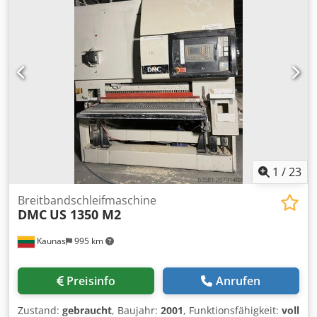
1
/
23
Breitbandschleifmaschine
DMC
US 1350 M2
Kaunas
995 km
Preisinfo
Anrufen
Zustand:
gebraucht
, Baujahr:
2001
, Funktionsfähigkeit:
voll