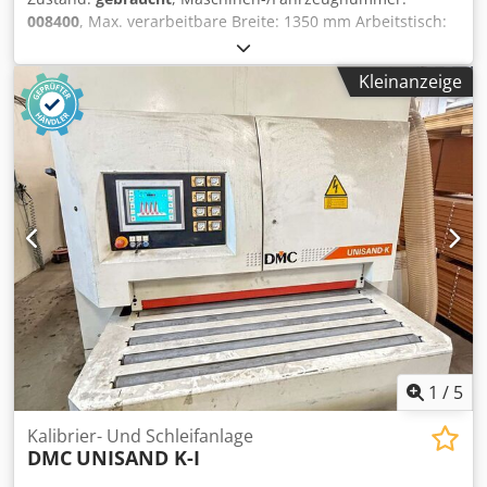
008400
, Max. verarbeitbare Breite: 1350 mm Arbeitstisch:
feste Höhe Chedpfsywafbox Ai Tsa Anzahl der
Arbeitsaggregate: 4 Nr
Kleinanzeige
1
/
5
Kalibrier- Und Schleifanlage
DMC
UNISAND K-I