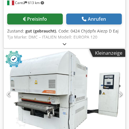
Cantù
613 km
Preisinfo
Anrufen
Zustand:
gut (gebraucht)
, Code: 0424 Chjdpfx Aiezp D Eaj
Tja Marke: DMC – ITALIEN Modell: EUROPA 120
Automatische 2-Band-Kalibrierschleifmaschine für Holz,
Möbel, Innenausbauelemente, Holzrahmen, Türen,
Kleinanzeige
Platten, Verbundwerkstoffe und diverse Materialien.
Technische Daten: Robuste Konstruktion Max.
Arbeitsbreite mm 1200 Max. Arbeitshöhe mm 170
Schleifbandgröße mm 2200 x 1250 1. Gruppe:
Gummikalibrierwalze – Durchmesser mm 220 –
Einstellbare Haltevorrichtungen für den Werkstückdruck –
Motorleistung 20 PS 2. Gruppe: Endbearbeitungspad mit
einstellbarem Druck – Motorleistung 10 PS
Schleifbandreinigungsgebläse
Bandvorschubgeschwindigkeit, variabel von 3,5 bis 17,5
m/min Vakuumtisch – Motorleistung 7,5 PS Automatische
Tischhubfunktion Automatische Tischpositionierung 2
Absaugstutzen, Durchmesser mm 200 Arbeitsdruck 7 bar