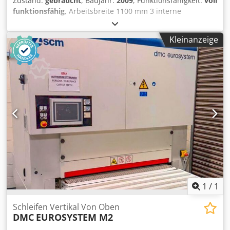
Zustand:
gebraucht
, Baujahr:
2009
, Funktionsfähigkeit:
voll
Preise gelten als Abholpreise ab Standort - frei Verladen! •
funktionsfähig
, Arbeitsbreite 1100 mm 3 interne
Die Maschinen wurde gereinigt und funktionsgeprueft. •
Bedienstationen 1 externe Bedienstation Kühlung der
Alle Maschinen werden gekauft wie besichtigt ohne
Bänder erfolgt über eine Flüssigkeit. Cedpsznm S Tofx Ai
jeglichen Anspruech auf Gewaehrleistung. Es steht dem
Kleinanzeige
Teha
Kaeufer frei die Maschinen am Standort zu besichtigen. •
Sondervereinbarungen sind nur in schriftlicher Form
moeglich. (Anfragen beantworten wir nur unter Angabe
Ihrer Adresse + Telefonnummer!)
1
/
1
Schleifen Vertikal Von Oben
DMC
EUROSYSTEM M2