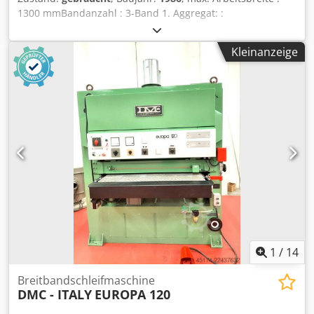
1300 mmBandanzahl : 3-Band 1. Aggregat: :
Schuhaggregat Durchmesser 1. Walze : 100 Ausführung 1.
Aggregat : Stahlwalze /Schuh 2. Aggregat: : Walze/Schuh
Kleinanzeige
Durchmesser 2. Walze : 100 Ausführung 2. Aggregat :
Stahlwalze 3. Aggregat: : Walze/Schuh Durchmesser 3.
Walze : 100 mmAusführung 3. Walze : genutete Stahlwalze
Schleifschuh 3. Aggregat : elektronische Einzelglieder
Reinigungsbürsten : Ja Lackschliff möglich : Ja
Bandabblasung : Ja Vakuumteppich : Ja Lagerort: Nattheim
Codpfx Aovvki Noi Toha
1
/
14
Breitbandschleifmaschine
DMC - ITALY
EUROPA 120