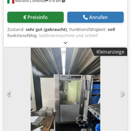
Mariano Comense
618 km
Preisinfo
Anrufen
Zustand:
sehr gut (gebraucht)
, Funktionsfähigkeit:
voll
funktionsfähig
, kalibriermaschine und schleif
automatische maschine mit 3 Bändern modell DMC
TECHNOSAND 1350 RRP Gebrauchtmaschine CE-Norm: Ja
Kleinanzeige
maschine mit vakuumeinheit für tisch universalmaschine
für Holz, Möbel, maßgefertigte Einrichtungsgegenstände,
Holzfensterrahmen, Türen, Paneele, Verbundwerkstoffe,
Kunststoffmaterialien und verschiedenes technische daten
: max. arbeitsbreite mm.1350 max. arbeitshöhe mm.150
min. arbeitshöhe mm.3 schleifbandabmessungen
mm.1380 x 2620 automatische zentrierung
zusammensetzung ( 3 Gruppen, 3 unabhängige Motoren ) :
1° betriebsaggregate : gummi-walzengruppe –
durchmesser mm.240 – Shore 85 motorleistung Kw 18,5
automatische gebläse zum reinigen von schleifbändern 2°
betriebsaggregate : gummi-walzengruppe – durchmesser
mm.240 – Shore 45 motor mit 2 geschwindigkeiten ,