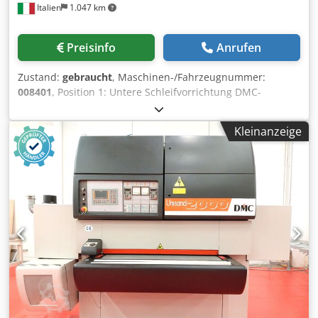
Italien
1.047 km
Preisinfo
Anrufen
Zustand:
gebraucht
, Maschinen-/Fahrzeugnummer:
008401
, Position 1: Untere Schleifvorrichtung DMC-
UNISAND K-I Position 2: Schleifen Vertikal Von Oben DMC-
UNISAND K-I Chsdpfx Aisywafno Tsa
Kleinanzeige