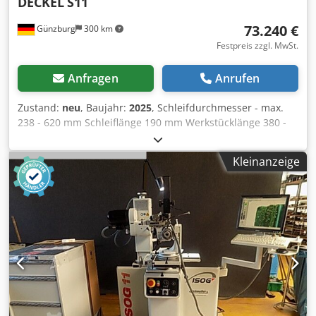
DECKEL
S11
73.240 €
Günzburg
300 km
Festpreis zzgl. MwSt.
Anfragen
Anrufen
Zustand:
neu
, Baujahr:
2025
, Schleifdurchmesser - max.
238 - 620 mm Schleiflänge 190 mm Werkstücklänge 380 -
940 mm Stromleistung 380 kVA Antriebsleistung -
Schleifmotor 1,1 kW Drehzahlen der Schleifspindel 2 -
Kleinanzeige
10.000 U/min Gesamtleistungsbedarf 2,2 kW !!! Wir haben
nahezu alle Ersatzteile für Deckel S 11 Maschinen
lagerhaltig !!! * Maschine und Zubehör
Überholungsbaujahr 2025 mit CE - Kennzeichnung und 12
Monate Gewährleistung (Inland)! DECKEL S 11
WERKZEUGSCHLEIFMASCHINE - UNIVERSAL 400 V, 50 Hz,
mit CEE Stecker u. Kabel Farbe: 2 K Neulackierung Ständer
RAL 7005 Mausgrau Aufbau und Zubehör RAL 7035
Lichtgrau Dsdpfxjw U Eh Uo Ad Sock motorische
Höhenverstellung, axiale Schleifspindelverstellung *
Elektro Komplettumbau enthält: > Fi Schutzschalter >