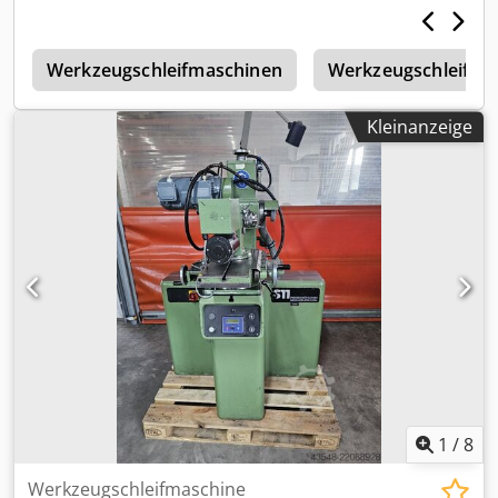
n
Werkzeugschleifmaschinen
Werkzeugschleifma
Kleinanzeige
1
/
8
Werkzeugschleifmaschine