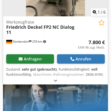
1
/
6
Werkzeugfräse
Friedrich Deckel
FP2 NC Dialog
11
7.800 €
Denkendorf
259 km
EXW VB zzgl. MwSt.
Anfragen
Anrufen
Zustand:
sehr gut (gebraucht)
, Funktionsfähigkeit:
voll
funktionsfähig
, Maschinen-/Fahrzeugnummer:
2836-0192
,
Maschine in gutem Gebrauchten Zustand, Steuerung
Dialog 11 war bis zuletzt in der eigenen Werkstatt nur
selten in Betrieb. Dsdpfx Adjylawxj Sock
Unterlagen/Handbücher etc. sind Vorhanden. Weiters
Zubehör, Fräser, Nullpunkttaster etc. kann optional
Erworben werden.