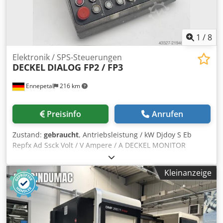
1
/
8
Elektronik / SPS-Steuerungen
DECKEL
DIALOG FP2 / FP3
Ennepetal
216 km
Preisinfo
Anrufen
Zustand:
gebraucht
, Antriebsleistung / kW Djdoy S Eb
Repfx Ad Ssck Volt / V Ampere / A DECKEL MONITOR
Bildschirm DIALOG FP2 / FP3
Kleinanzeige