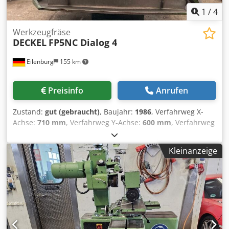
1
/
4
Werkzeugfräse
DECKEL
FP5NC Dialog 4
Eilenburg
155 km
Preisinfo
Anrufen
Zustand:
gut (gebraucht)
, Baujahr:
1986
, Verfahrweg X-
Achse:
710 mm
, Verfahrweg Y-Achse:
600 mm
, Verfahrweg
Z-Achse:
455 mm
, x-Weg 710 mm y-Weg 600 mm z-Weg
455 mm Steuerung Dialog 4 Drehzahl 6300 U/min
Kleinanzeige
Werkzeugaufnahme SK40 Pinolenhub 80 mm Tischgröße
550 x 1000 mm Dcodpfx Adszlnpns Ssk Tischbelastung 0,6
t Gesamtleistungsbedarf kW Maschinengewicht ca. 4 t