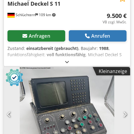
Michael Deckel
S 11
9.500 €
Schlüchtern
109 km
VB zzgl. MwSt.
Anfragen
Anrufen
Zustand:
einsatzbereit (gebraucht)
, Baujahr:
1988
,
Funktionsfähigkeit:
voll funktionsfähig
, Michael Deckel S
11 Werkzeugschleifmaschine. Maschine funktioniert ,
guter Zustand. Zubehör : Schleifscheibenaufnahmen ,
Kleinanzeige
Spannzangen , Bedienungsanleitungen. Dcedpfxjzbt Aaj
Ad Sek