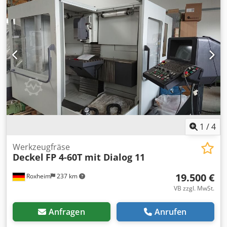
1
/
4
Werkzeugfräse
Deckel
FP 4-60T mit Dialog 11
19.500 €
Roxheim
237 km
VB zzgl. MwSt.
Anfragen
Anrufen