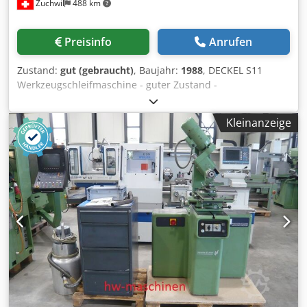
Zuchwil
488 km
2650012 x2 digitale Anzeigen RSF-Elektronik x1 Radius-
Schleifeinrichtung – Pos.-Nr.: 2601X00 x1 LED-Leuchte
Djdpfx Adsxdkw Se Ssck x3 Stellfüße Die Maschine kann
Preisinfo
Anrufen
nach Terminvereinbarung unter Strom in unserem Hause
besichtigt werden. Preis auf Anfrage, Verladung auf LKW
Zustand:
gut (gebraucht)
, Baujahr:
1988
, DECKEL S11
inklusive. Weltweiter Versand möglich. Alle Angaben
Werkzeugschleifmaschine - guter Zustand -
erfolgen nach bestem Wissen und Gewissen, eine Gewähr
Angebotsumfang gemäss Fotos - EXW CH-4528 Zuchwil
für die Richtigkeit kann jedoch nicht übernommen werden.
Technische Daten Aufspannfläche des Werkzeugschlittens:
Maschine zum Nachschleifen von Werkzeugen, Fräsern,
Kleinanzeige
500 x 180mm Max. Werkzeugdurchmesser zwischen den
Gewindebohrern und Bohrern. Vergleichbar mit Marken
Spitzen: 130mm Max. Werkzeugdurchmesser bei
wie Blohm, Elb, Ewag, Favretto, Fenix, Ger, Jones &
fliegender Aufspannung im Universal- Teilkopf: 620mm
Shipman, Jung, Karstens, NUMAFFUT, Okamoto, Okuma,
Max. Werkzeuglängen zwischen Spitzen: 270mm T-Nuten
Saacke, SMP, Studer, Vollmer, Walter. Ebenfalls passend
Maschinenständer: 12mm T-Nuten Schleifkopf,
für Rundschleifmaschinen, Flachschleifmaschinen,
Werkzeugschlitten und Zubehör: 8mm Dsdpfxer Elwko Ad
Drehmaschinen, Bearbeitungszentren und Fräsmaschinen.
Ssck Schleifhub: 190mm Schleifhub beim Drallschleifen:
190mm Querverstellung Werkzeugschlitten: 100mm
Senkrechtverstellung Schleifkopf: 325mm Längsverstellung
Schleifspindel: 5mm Werkzeugträger: 220mm
Schleifkopfträger: 800mm Universal-Teilkopf auf
Werkzeugschlitten: 330mm Schleifkopfträger: 360 Grad
Schleifkopf: 360 Grad Werkzeugträger: 360 Grad