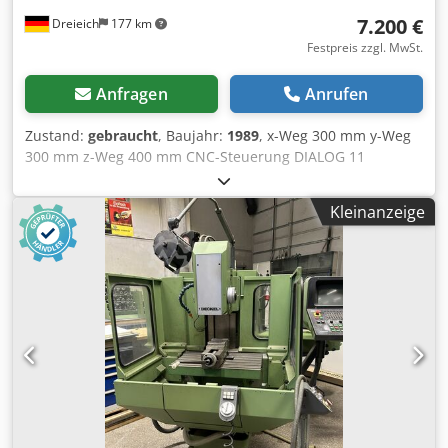
7.200 €
Dreieich
177 km
Festpreis zzgl. MwSt.
Anfragen
Anrufen
Zustand:
gebraucht
, Baujahr:
1989
, x-Weg 300 mm y-Weg
300 mm z-Weg 400 mm CNC-Steuerung DIALOG 11
Spindelaufnahme ISO 40 Spindeldrehzahlen 31 - 5.000
U/min Tischgröße 620 x 390 mm Tischbelastung 250 kg
Kleinanzeige
Antriebsleistung 5,5 kW Vorschübe stufenlos 2 - 6.000
mm/min Pinolenhub 80 mm Betriebsspannung 380 V
Dcedpfex Ndbqox Ad Sok Gesamtleistungsbedarf 11,0 kVA
Maschinengewicht ca. 1,65 t Raumbedarf ca. 1,85 x 1,90 x
1,80 m Elektroschrank 1,35 x 0,70 x 1,70 m - Fabrik-Nr.:
2836-0283 - Steuerung: DIALOG 11 - elektr. Handrad -
horiz. Frässpindel - Kühlmitteleinrichtung