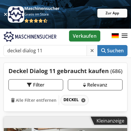
Maschinensucher
Zur App
Gratis im Store
Verkaufen
Suchen
Deckel Dialog 11 gebraucht kaufen
(686)
Filter
Relevanz
DECKEL
Alle Filter entfernen
Kleinanzeige