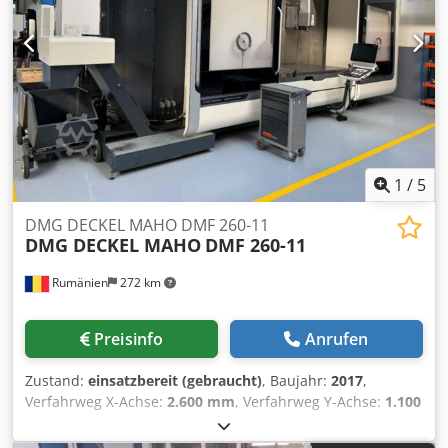
1
/
5
DMG DECKEL MAHO DMF 260-11
DMG DECKEL MAHO
DMF 260-11
Rumänien
272 km
Preisinfo
Anrufen
Zustand:
einsatzbereit (gebraucht)
, Baujahr:
2017
,
Verfahrweg X-Achse:
2.600 mm
, Verfahrweg Y-Achse:
1.100
mm
, Verfahrweg Z-Achse:
900 mm
, Steuerungshersteller:
SIEMENS
, Steuerungsmodell:
840D sl
, Spindeldrehzahl