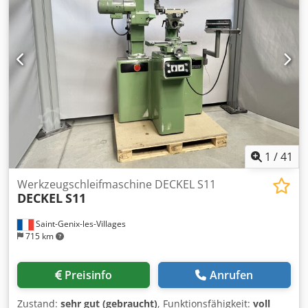
20.000 U/min
, Gesamtgewicht:
9.650 kg
, Spindeldrehzahl
(min.):
20 U/min
, Spindeldrehzahl (max.):
20.000 U/min
,
Betriebsstunden der Spindel:
1.615 h
, Kühlmittelzufuhr:
40
bar
, Spindelnase:
SK40
, Anzahl der Steckplätze im
Werkzeugmagazin:
120
, Eingangsspannung:
400 V
, Art des
Eingangsstroms:
Drehstrom
, Ausstattung:
Dokumentation/Handbuch, Drehzahl stufenlos
einstellbar, Späneförderer
, Maschine in einem Sehr guten
technischen Zustand! Dcsdpfx Adozaqz De Sjk
1
/
41
Werkzeugschleifmaschine DECKEL S11
DECKEL
S11
Saint-Genix-les-Villages
715 km
Preisinfo
Anrufen
Zustand:
sehr gut (gebraucht)
, Funktionsfähigkeit:
voll