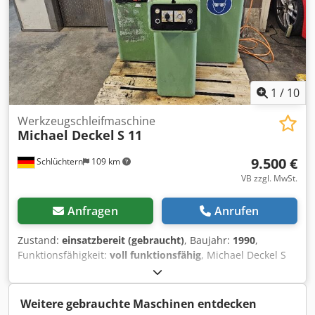
1
/
10
Werkzeugschleifmaschine
Michael Deckel
S 11
9.500 €
Schlüchtern
109 km
VB zzgl. MwSt.
Anfragen
Anrufen
Zustand:
einsatzbereit (gebraucht)
, Baujahr:
1990
,
Funktionsfähigkeit:
voll funktionsfähig
, Michael Deckel S
11 Werkzeugschleifmaschine. Maschine funktioniert ,
guter Zustand. Zubehör : Schleifscheibenaufnahmen ,
Spannzangen , Bedienungsanleitungen. Dodpjyhxccjfx Ad
Weitere gebrauchte Maschinen entdecken
Sock