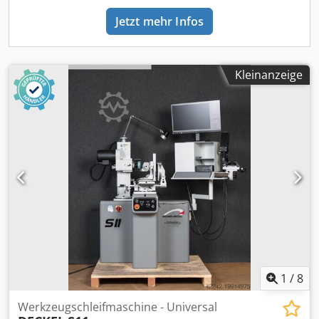
Jetzt mehr Infos
Kleinanzeige
1
/
8
Werkzeugschleifmaschine - Universal