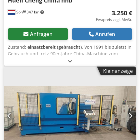
Huen Cheng China
nnb
3.250 €
Son
347 km
Festpreis zzgl. MwSt.
Anfragen
Anrufen
Zustand:
einsatzbereit (gebraucht)
, Von 1991 bis zuletzt in
Gebrauch und trotz 90er-Jahre China-Maschine zum
Stanzen und Vernieten von ovalen Ösen wenig anfällig für
Probleme gewesen. Dodpfox Nd U Djx Abmjck
Kleinanzeige