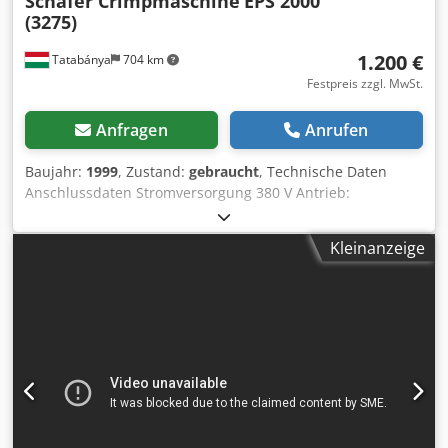
Schäfer Crimpmaschine
EPS 2000
(3275)
1.200 €
Tatabánya
704 km
Festpreis zzgl. MwSt.
Anfragen
Anrufen
Baujahr:
1999
, Zustand:
gebraucht
, Technische Daten
Anschlussdaten Stromversorgung 380 V Antrieb:
Drehstrommotor, 0,75 kW, mit elektronischer Bremse
Verarbeitbare Kabel Querschnitt: bis 6 mm Motordrehzahl:
Kleinanzeige
1420 U/min, fest Presskraft: 20 kN Hublänge: 40 mm
Hubzeit: 0,3 s Oberer Totpunkt (OT) stufenlos einstellbar
Dsdpfx Abexcuqaemsck Variabler UT