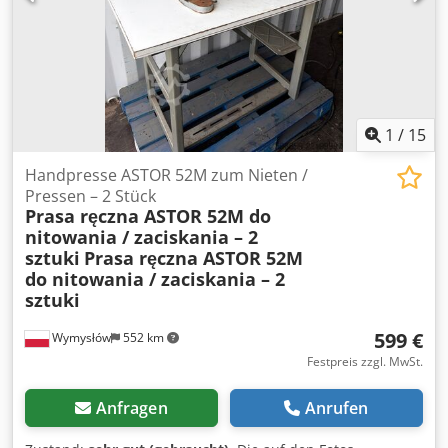
vorbehalten. Besuchen Sie unseren Shop und sehen Sie
sich auch unsere weiteren Angebote an. Angegebene
Firmennamen und Warenzeichen sind Eigentum Ihrer
Inhaber und dienen lediglich zur Identifikation und
Beschreibung der Produkte. Abweichungen von
technischen Daten sowie Irrtümer in der Beschreibung des
Artikels können passieren und bleiben vorbehalten.
1
/
15
Handpresse ASTOR 52M zum Nieten /
Pressen – 2 Stück
Prasa ręczna ASTOR 52M do
nitowania / zaciskania – 2
sztuki
Prasa ręczna ASTOR 52M
do nitowania / zaciskania – 2
sztuki
599 €
Wymysłów
552 km
Festpreis zzgl. MwSt.
Anfragen
Anrufen