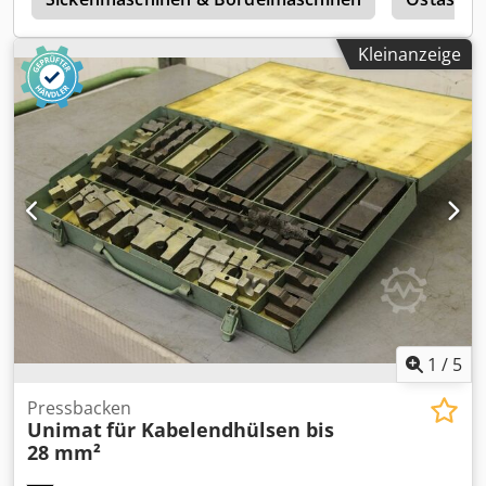
Kleinanzeige
1
/
5
Pressbacken
Unimat
für Kabelendhülsen bis
28 mm²