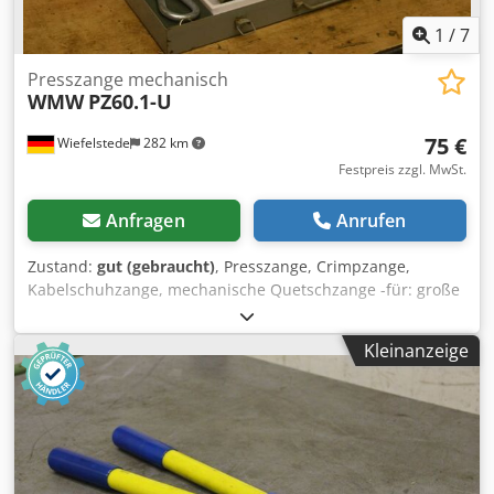
1
/
7
Presszange mechanisch
WMW
PZ60.1-U
75 €
Wiefelstede
282 km
Festpreis zzgl. MwSt.
Anfragen
Anrufen
Zustand:
gut (gebraucht)
, Presszange, Crimpzange,
Kabelschuhzange, mechanische Quetschzange -für: große
Kabelschuhe, Schläuche -bis: 60 mm² Dodpsb A Sfrjfx
Abmsck -Anzahl: 7x Handpresszanken vorhanden -Preis:
Kleinanzeige
pro Stück -Abmessungen: 650/220/H45 mm -Gewicht: 8 kg