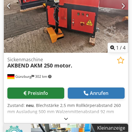
1
/
4
Sickenmaschine
AKBEND
AKM 250 motor.
Günzburg
302 km
Preisinfo
Anrufen
Zustand:
neu
, Blechstärke 2,5 mm Rollkörperabstand 260
mm Ausladung 500 mm Walzenmittenabstand 92 mm
Dcedpfsyvvq Rex Abmsk Aufnahme 35 mm
Geschwindigkeit 3,5 m/min Gesamtleistungsbedarf 1,5 kW
Kleinanzeige
Maschinengewicht ca. 295 kg Raumbedarf ca.