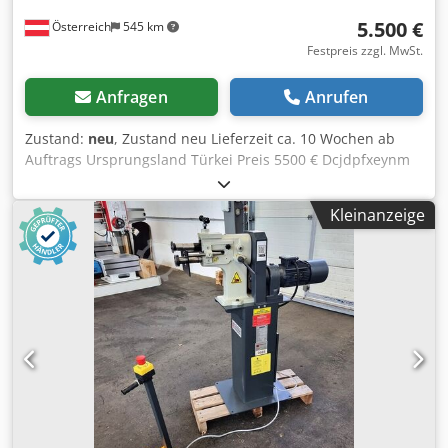
5.500 €
Österreich
545 km
Festpreis zzgl. MwSt.
Anfragen
Anrufen
Zustand:
neu
, Zustand neu Lieferzeit ca. 10 Wochen ab
Auftrags Ursprungsland Türkei Preis 5500 € Dcjdpfxeynm
Nae Abmjk Leasingrate 106.15 € Max. Blechstärke -
Baustahl 2.5 mm Ausladung 160 mm Wellenlänge 250 nm
Kleinanzeige
Werkzeuganzahl 4 Stk. Walzendurchmesser 96 mm
Drehzahl 13 1/min Länge 1475 mm Breite 550 mm Höhe
1200 mm Gewicht 320 kg Selbstbremsender
Reduktormotor Fußpedal für Vorwärts/Rückwärtslauf
verstellbare Unterwelle Stahlwellen mit Bronzelagern 4
Walzensätze Untergestell Betriebsanleitung in DEUTSCH
oderENGLISCH Ausrüstung gemäß CE Vorschriften
ALTERNATIVE (PREIS AUF ANFRAGE): HIBKS 2,5 mit
hydraulischer Oberwalzenzustellung