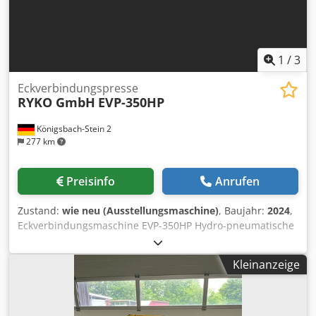
1
/
3
Eckverbindungspresse
RYKO GmbH
EVP-350HP
Königsbach-Stein 2
277 km
Preisinfo
Anrufen
Zustand:
wie neu (Ausstellungsmaschine)
, Baujahr:
2024
,
Eckverbindungsmaschine EVP-350HP Hydro-pneumatische
Pressung Press Kraft: 2 x 3.500 KP bei 8 Bar Max. Standard
Profilhoehe 120 mm Presstiefe 30 mm Versenkbare
Kleinanzeige
Widerlager Pneumatische Spannvorrichtung 1 Satz
Werkzeuge (je 2x) 3/5/7 mm Wartungseinheit Dcjdpfx
Abeuxx Uomek Profil-Auflagearme mit Perdinax-
Beschichtung. Arbeitsflaeche ebenfalls mit