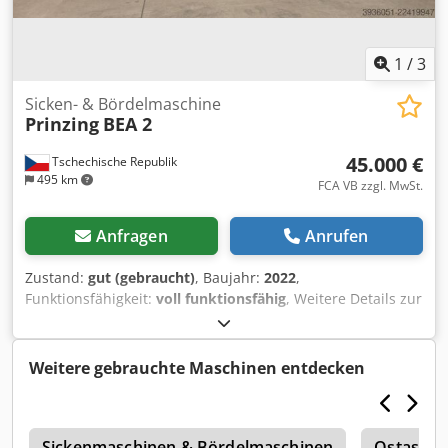
1
/
3
Sicken- & Bördelmaschine
Prinzing
BEA 2
45.000 €
Tschechische Republik
495 km
FCA VB zzgl. MwSt.
Anfragen
Anrufen
Zustand:
gut (gebraucht)
, Baujahr:
2022
,
Funktionsfähigkeit:
voll funktionsfähig
, Weitere Details zur
Maschine erläutern wir Ihnen gerne im Rahmen einer
persönlichen Besichtigung, die wir Ihnen anbieten. Dsdpfx
Abezphtnsmeck
Weitere gebrauchte Maschinen entdecken
e
Sickenmaschinen & Bördelmaschinen
Ostas