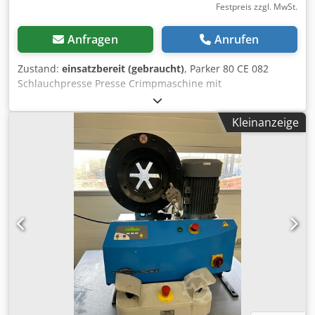
Festpreis zzgl. MwSt.
Anfragen
Anrufen
Zustand:
einsatzbereit (gebraucht)
, Parker 80 CE 082
Schlauchpresse Presse Crimpmaschine mit
Schlauchbacken Leistung: 1,5 kW Backengrößen: 1/2" ; 3/8"
; 3/4" ; 1" ; 1/4" Dedpfx Asu Hidkebmsck Sie können gerne
Kleinanzeige
zu einer Besichtigung vorbeikommen. Gerne können wir
für Sie eine Kostengünstige Spedition organisieren! Sie
erhalten eine ordentliche Rechnung. Für Ausländische
Kunden kann auch eine Nettorechnung erstellt werden.
Vorraussetzung ist eine gültige Ust.Indent.Nr.
Zwischenverkauf vorbehalten. Besuchen Sie unseren Shop
und sehen Sie sich auch unsere weiteren Angebote an.
Angegebene Firmennamen und Warenzeichen sind
Eigentum Ihrer Inhaber und dienen lediglich zur
Identifikation und Beschreibung der Produkte.
Abweichungen von technischen Daten sowie Irrtümer in
der Beschreibung des Artikels können passieren und
bleiben vorbehalten.