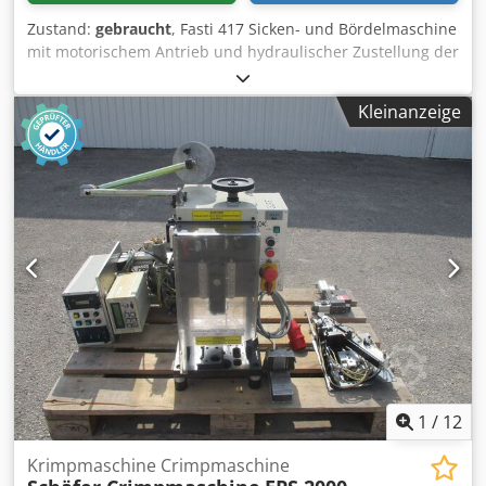
Zustand:
gebraucht
, Fasti 417 Sicken- und Bördelmaschine
mit motorischem Antrieb und hydraulischer Zustellung der
Oberwelle Zustand Gebraucht Technische Daten Typ 125/3
Leistung 3,0 mm Walzenmittenabstand 125 mm Ausladung
Kleinanzeige
500 mm Arbeitstiefe 430 mm Antrieb 2 (Standard) 1,5/2,5
kW Antrieb 3 3,0 kW Antrieb Hydraulik 0,75 kW Details
Dsdpfxeyxdl Io Abmock ohne Walzen ohne Anschlag
Getriebemotor polumschaltbar V06/12 m/min.
1
/
12
Krimpmaschine Crimpmaschine