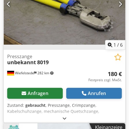
1
/
6
Presszange
unbekannt
8019
180 €
Wiefelstede
282 km
Festpreis zzgl. MwSt.
Anfragen
Anrufen
Zustand:
gebraucht
, Presszange, Crimpzange,
Kabelschuhzange, mechanische Quetschzange,
Pressbacken, Presswerkzeug für Kabelendhülsen
Adernendhülsen Kabelschuhe, Handpreßzange -
Kleinanzeige