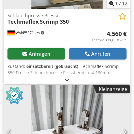
1
/
12
Schlauchpresse Presse
Techmaflex
Scrimp 350
4.560 €
Wald
371 km
Festpreis zzgl. MwSt.
Anfragen
Anrufen
Zustand:
einsatzbereit (gebraucht)
, Techmaflex Scrimp
350 Presse Schlauchpresse Pressbereich: 4-130mm
Öffnung mit Backen: +54mm Presskraft: 350 t Öffnung
ohne Backen: 180mm Länge der Grundbacken: 115mm
Kleinanzeige
Abmessungen: 765mm x 400mm x 750mm Gewicht: ca. 262
Kg Sie können gerne zu einer Besichtigung vorbeikommen.
Gerne können wir für Sie eine Kostengünstige Spedition
organisieren! Dsdpsyrd Nfsfx Abmjck Sie erhalten eine
ordentliche Rechnung. Für Ausländische Kunden kann
auch eine Nettorechnung erstellt werden. Vorraussetzung
ist eine gültige Ust.Indent.Nr. Zwischenverkauf