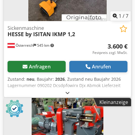
1
/
7
Sickenmaschine
HESSE by ISITAN
IKMP 1,2
3.600 €
Österreich
545 km
Festpreis zzgl. MwSt.
Anfragen
Anrufen
Zustand:
neu
, Baujahr:
2026
, Zustand neu Baujahr 2026
Lagernummer 090202 Dcsdpfowirx Djx Abmok Lieferzeit
prompt, Zwischenverkauf v Ursprungsland Türkei Preis
3600 € Lagernd 1 Max. Blechstärke - Baustahl 1.2 mm
Kleinanzeige
Ausladung 100 mm Wellenlänge 140 nm Werkzeuganzahl 8
Stk. Walzendurchmesser 62 mm Motor 0.75 kW Drehzahl
32 1/min Länge 900 mm Breite 450 mm Höhe 1350 mm
Gewicht 135 kg Stabiler Gußkörper Motor mit Bremse
Fußpedal Verstellbare Unterwalze 8 Walzensätze