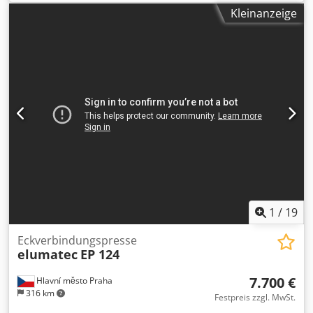
Strip-Terminate, Leiterquerschnittbereich: 0,15mm²-6mm²,
Kleinanzeige
AWG-Bereich: 26-10, min. Leitungslänge: 60mm, max.
Leitungslänge: 65000mm, max. Vorschub: 12m/s,
Abzugsweg: 0mm-45mm, Schwenkbewegungsbereich:
0°-90°, Crimpkraft: 20kN. Maschinendimensionen X/Y/Z: ca.
3650mm/1850mm/1300mm, Gewicht: ca. 900kg.
Dokumentation vorhanden. Eine Besichtigung vor Ort ist
möglich. Dodoy Tn Nyspfx Abmjck
1
/
19
Eckverbindungspresse
elumatec
EP 124
7.700 €
Hlavní město Praha
316 km
Festpreis zzgl. MwSt.