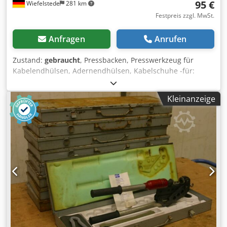
95 €
Wiefelstede
281 km
Festpreis zzgl. MwSt.
Anfragen
Anrufen
Zustand:
gebraucht
, Pressbacken, Presswerkzeug für
Kabelendhülsen, Adernendhülsen, Kabelschuhe -für:
Kabelendhülsen -Größen: ca. bis 28 mm² -im: Koffer -
Abmessungen: 490/300/H70 mm -Gewicht: 22,4 kg Djdsd Ar
Kleinanzeige
Utepfx Abmjck