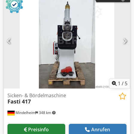
Hebelarme: 250 mm ausziehbar Dcsdpfed Nzg Aox Abmjk -
für: diverse Pressbacken -Einsätze für: Kabelschuhe DIN
46234 eingebaut -Abmessungen: 575/140/H50 mm -
Gewicht: 2,6 kg
1
/
5
Sicken- & Bördelmaschine
Fasti
417
Mindelheim
348 km
Preisinfo
Anrufen