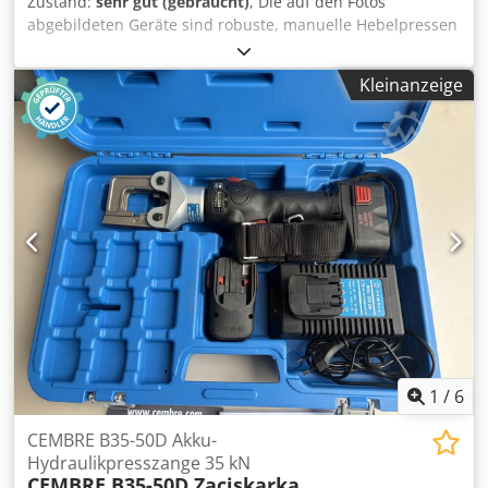
Zustand:
sehr gut (gebraucht)
, Die auf den Fotos
abgebildeten Geräte sind robuste, manuelle Hebelpressen
der Marke ASTOR, Modell 52M. Solche Pressen werden
zum Nieten, Vernieten, Einpressen von Ösen,
Kleinanzeige
Druckknöpfen, Schnappverschlüssen sowie weiteren
Montagearbeiten an Lederwaren, Sattlerarbeiten,
Schuhwaren und Textilprodukten eingesetzt.
Beschreibung Hersteller: ASTOR Modell: 52M Stückzahl: 2
Handbetrieb über Hebel Massive Gusskonstruktion
Möglichkeit zur Montage verschiedener Werkzeuge
Stabiler Sockel zur Befestigung am Tisch Dcsdpfx Aszgtz
Sjbmsk Einfache und zuverlässige Konstruktion Ideal für
Sattlereien, Schuhmacher- und Polsterwerkstätten
1
/
6
CEMBRE B35-50D Akku-
Hydraulikpresszange 35 kN
CEMBRE B35-50D Zaciskarka