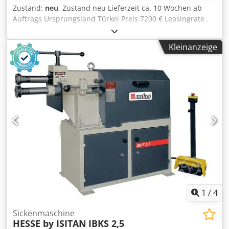
Zustand:
neu
, Zustand neu Lieferzeit ca. 10 Wochen ab
Auftrags Ursprungsland Türkei Preis 7200 € Leasingrate
138.96 € Max. Blechstärke - Baustahl 4 mm Ausladung 200
mm Wellenlänge 300 nm Werkzeuganzahl 4 Stk.
Kleinanzeige
Walzendurchmesser 126 mm Drehzahl 10 1/min Länge
1475 mm Breite 550 mm Höhe 1200 mm Djdpfx Abeynm
Ngjmsck Gewicht 460 kg Selbstbremsender Reduktormotor
Fußpedal für Vorwärts/Rückwärtslauf verstellbare
Unterwelle Stahlwellen mit Bronzelagern 4 Walzensätze
Untergestell Betriebsanleitung in DEUTSCH oderENGLISCH
Ausrüstung gemäß CE Vorschriften ALTERNATIVE (PREIS
AUF ANFRAGE): Variante HIBKS 4,0 mit hydraulischer
Oberwalzenzustellung
1
/
4
Sickenmaschine
HESSE by ISITAN
IBKS 2,5