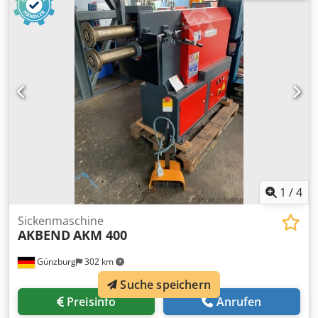
1200x700x1200 mm Ausstattung: - motorisch angetriebene
Sickenmaschine - 3 Satz Sickenwalzen - Fußschalter
1
/
4
Sickenmaschine
AKBEND
AKM 400
Günzburg
302 km
Suche speichern
Preisinfo
Anrufen