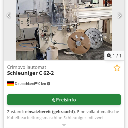
1
/
1
Crimpvollautomat
Schleuniger
C 62-2
Deutschland
0 km
Preisinfo
Zustand:
einsatzbereit (gebraucht)
, Eine vollautomatische
Kabelbearbeitungsmaschine Schleuniger mit zwei
Stationen steht zur Verfügung. Stationen: 2, System: Cut-