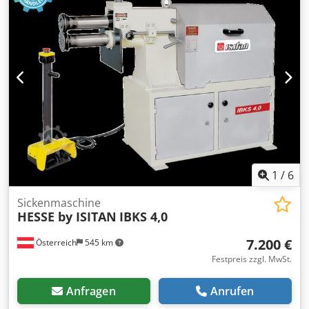
12m/s. Maschinendimensionen X/Y/Z: ca.
3750mm/1450mm/1850mm, Gewicht: ca. 950kg.
Dokumentation vorhanden. Eine Besichtigung vor Ort ist
möglich. Djdpfx Asy Tn Nmebmsck
1
/
6
Sickenmaschine
HESSE by ISITAN
IBKS 4,0
7.200 €
Österreich
545 km
Festpreis zzgl. MwSt.
Anfragen
Anrufen