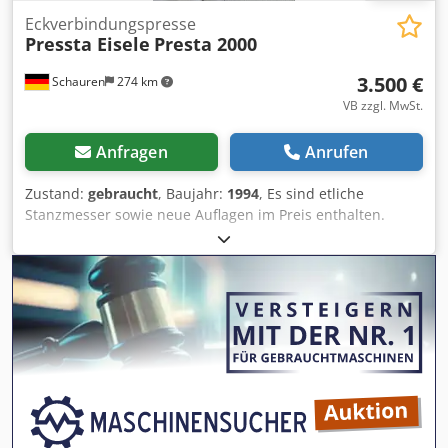
Arbeitszyklus 35 l Länge 1.100 mm, Tiefe 950 mm, Höhe
Eckverbindungspresse
Pressta Eisele
Presta 2000
1.230 mm, Gewicht 545 kg Wir können die Maschine
versenden (auf Anfrage).
3.500 €
Schauren
274 km
VB zzgl. MwSt.
Anfragen
Anrufen
Zustand:
gebraucht
, Baujahr:
1994
, Es sind etliche
Stanzmesser sowie neue Auflagen im Preis enthalten.
Dcedpszqvbcjfx Abmjk