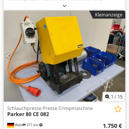
Schlauchgrößen: 1/4 " - 2" Leistung: 3 kW Sie können gerne
zu einer Besichtigung vorbeikommen. Sie erhalten eine
Kleinanzeige
ordentliche Rechnung. Für Ausländische Kunden kann
auch eine Nettorechnung erstellt werden. Vorraussetzung
ist eine gültige Ust.Indent.Nr. Zwischenverkauf
vorbehalten. Dcjdslvrlkjpfx Abmjk Besuchen Sie unseren
Shop und sehen Sie sich auch unsere weiteren Angebote
an. Angegebene Firmennamen und Warenzeichen sind
Eigentum Ihrer Inhaber und dienen lediglich zur
Identifikation und Beschreibung der Produkte.
Abweichungen von technischen Daten sowie Irrtümer in
der Beschreibung des Artikels können passieren und
bleiben vorbehalten
1
/
15
Schlauchpresse Presse Crimpmaschine
Parker
80 CE 082
1.750 €
Wald
371 km