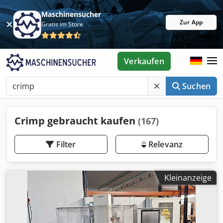
Maschinensucher
Zur App
Gratis im Store
Verkaufen
Suchen
Crimp gebraucht kaufen
(167)
Filter
Relevanz
Kleinanzeige