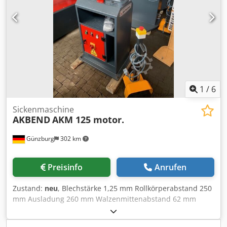
Untergestell Betriebsanleitung in DEUTSCH oder ENGLISCH
1
/
6
Sickenmaschine
AKBEND
AKM 125 motor.
Günzburg
302 km
Preisinfo
Anrufen
Zustand:
neu
, Blechstärke 1,25 mm Rollkörperabstand 250
mm Ausladung 260 mm Walzenmittenabstand 62 mm
Aufnahme 26 mm Geschwindigkeit 6,3 m/min
Gesamtleistungsbedarf 0,7 kW Gewicht 170 kg Abmessung