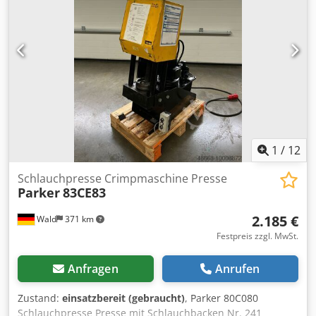
Perdinaxbeschichtung.
1
/
12
Schlauchpresse Crimpmaschine Presse
Parker
83CE83
2.185 €
Wald
371 km
Festpreis zzgl. MwSt.
Anfragen
Anrufen
Zustand:
einsatzbereit (gebraucht)
, Parker 80C080
Schlauchpresse Presse mit Schlauchbacken Nr. 241