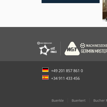
+49 201 857 861 0
+34 911 433 456
Buerkle
Buerkert
Bucher 