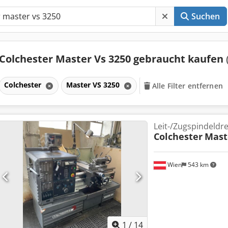
Suchen
Colchester Master Vs 3250 gebraucht kaufen
Colchester
Master VS 3250
Alle Filter entfernen
Leit-/Zugspindeld
Colchester
Mast
Wien
543 km
1
/
14