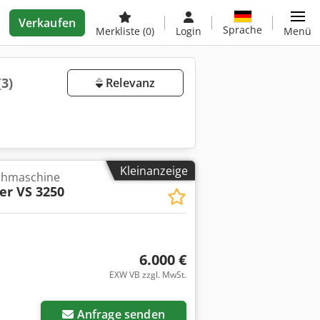
Verkaufen
Sprache
Merkliste
(0)
Login
Menü
(3)
Relevanz
Kleinanzeige
rehmaschine
er VS 3250
6.000 €
EXW VB zzgl. MwSt.
Anfrage senden