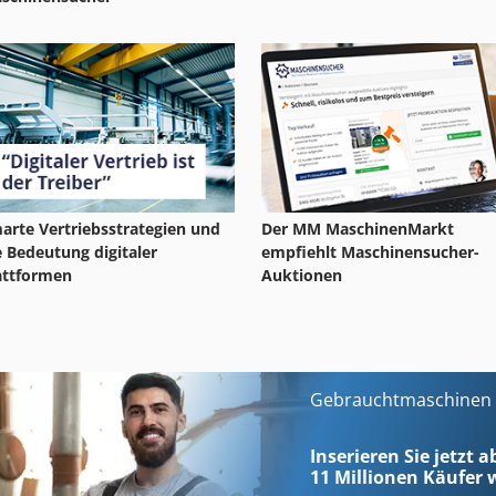
arte Vertriebsstrategien und
Der MM MaschinenMarkt
e Bedeutung digitaler
empfiehlt Maschinensucher-
attformen
Auktionen
Gebrauchtmaschinen s
Inserieren Sie jetzt a
11 Millionen
Käufer w