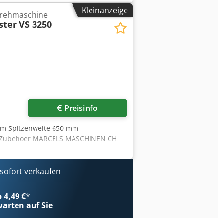
 – 56 (20) Sie können gerne zu einer
Kleinanzeige
drehmaschine
ünstige Spedition organisieren! Sie
ter VS 3250
 auch eine Nettorechnung erstellt
rkauf vorbehalten. Besuchen Sie
e an. Angegebene Firmennamen und
r Identifikation und Beschreibung der
ten sowie Irrtümer in der
en.
Preisinfo
mm Spitzenweite 650 mm
es Zubehoer MARCELS MASCHINEN CH
ofort verkaufen
b 4,49 €
*
arten auf Sie