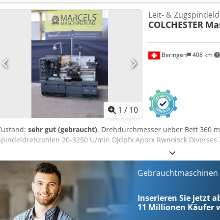
Modulgewindesteigungen 0,2 – 3,5 (20) Diametrale Steigung (D.P.) 8
Leit- & Zugspindel
Besichtigung vorbeikommen. Gerne können wir für Sie eine Kosteng
COLCHESTER
Mas
erhalten eine ordentliche Rechnung. Für Ausländische Kunden kann
werden. Vorraussetzung ist eine gültige Ust.Indent.Nr. Zwischenve
unseren Shop und sehen Sie sich auch unsere weiteren Angebot
Beringen
408 km
Warenzeichen sind Eigentum Ihrer Inhaber und dienen lediglich zu
Produkte. Djdpfey Nknkex Apieck Abweichungen von technischen Da
Beschreibung des Artikels können passieren und bleiben vorbehalt
1
/
10
Zustand:
sehr gut (gebraucht)
, Drehdurchmesser ueber Bett 360 
Spindeldrehzahlen 20-3250 U/min Djdpfx Aporx Rwnoisck Divers
Gebrauchtmaschinen s
Inserieren Sie jetzt a
11 Millionen
Käufer w