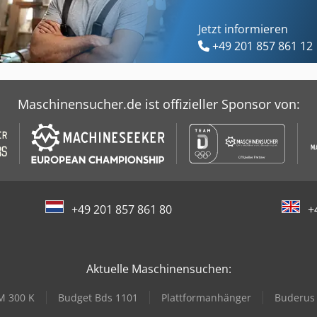
Jetzt informieren
+49 201 857 861 12
Maschinensucher.de ist offizieller Sponsor von:
+49 201 857 861 80
+
Aktuelle Maschinensuchen:
M 300 K
Budget Bds 1101
Plattformanhänger
Buderus