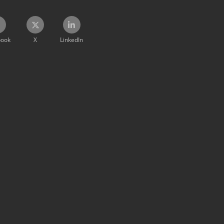
book
X
LinkedIn