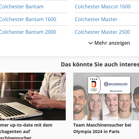
Colchester Bantam
Colchester Mascot 1600
Colchester Bantam 1600
Colchester Master
Colchester Bantam 2000
Colchester Master 2500
Mehr anzeigen
Colchester Combi 2000
Colchester Drehmaschine
Colchester Master 3250
Das könnte Sie auch intere
Colchester Harrison
Colchester Mastiff
Colchester Magnum
Colchester Mastiff 1400
mer up-to-date mit dem
Team Maschinensucher bei
chagenten auf
Olympia 2024 in Paris
schinensucher