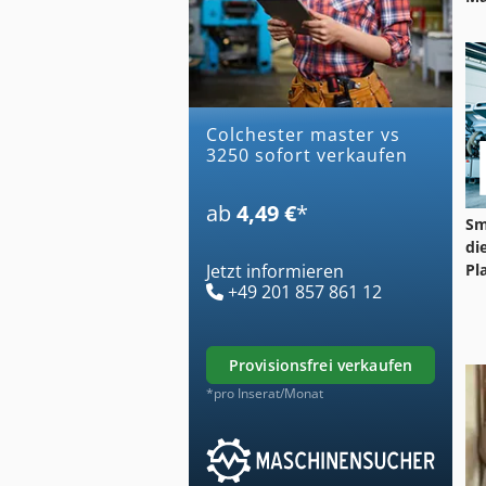
colchester master vs
3250 sofort verkaufen
ab
4,49 €
*
Sm
di
Jetzt informieren
Pl
+49 201 857 861 12
provisionsfrei verkaufen
*pro Inserat/Monat