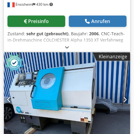
Ensisheim
430 km
Preisinfo
Anrufen
Zustand:
sehr gut (gebraucht)
, Baujahr:
2006
, CNC-Teach-
in-Drehmaschine COLCHESTER Alpha 1350 XT Verfahrweg
X: 245 mm Numerische Steuerung: FANUC Spitzenweite:
650 mm Maximaler Umlaufdurchmesser: Ø 350 mm
Kleinanzeige
Spindeldurchlass: Ø 41 mm Max. Drehzahl: 3500 U/min
Revolver: 8-fach VDI 30 Baujahr: 2006 Dkjdpfx Adjzku Izjror
Spindelmotor: 5,5 kW 3 Drehzahlbereiche Zentralisierte
Schmierpumpe Geliefert mit 2 Dreibackenfuttern Ø 160
mm Geliefert mit einigen Werkzeughaltern (siehe Fotos)
Spannung: 380 V Abmessungen (L x B x H): 2500 x 2000 x
1900 mm Gewicht: ca. 2 t Maschine in sehr gutem Zustand