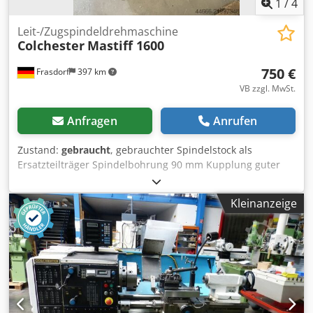
1
/
4
Leit-/Zugspindeldrehmaschine
Colchester
Mastiff 1600
750 €
Frasdorf
397 km
VB zzgl. MwSt.
Anfragen
Anrufen
Zustand:
gebraucht
, gebrauchter Spindelstock als
Ersatzteilträger Spindelbohrung 90 mm Kupplung guter
Zustand Dkjdpfx Asy Ul Hfsdror
Kleinanzeige