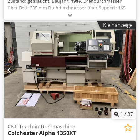
Zustand:
gebraucht
, Baujahr:
1986
, Drehdurchmesser
über Bett: 335 mm Drehdurchmesser über Support: 165
mm Drehlänge: 635 mm Gesamtleistungsbedarf: 2,2 kW
Digitalanzeige:: 3 - Achsen - Digitalanzeige
Kleinanzeige
Stangendurchlass: Ø 40 mm Drehzahlbereich:: 30 - 2500
U/min Spindelnase:: D1-4 Camlock Vierbackenfutter
Durchmesser: 200 mm 3-Backenfutter: 200 mm mm
Reitstock: MK 3 Maschinengewicht ca.: 860 kg Raumbedarf
ca.: 1700x1000x1700 mm Digitalanzeige: Heidenhain
Diverses Zubehör wie Bohrfutter für Reitstock,
Werkzeughalter etc. Dkjdsufud Repfx Adrer Maschine ist in
einem guten Zustand.
1
/
37
CNC Teach-in-Drehmaschine
Colchester
Alpha 1350XT