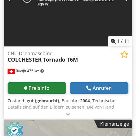
1
/
11
CNC-Drehmaschine
COLCHESTER
Tornado T6M
Root
475 km
Preisinfo
Anrufen
Zustand:
gut (gebraucht)
, Baujahr:
2004
, Technische
Details sind auf den Bildern zu sehen. Die von Hand
gezeigten Teile sind nicht im Lieferumfang enthalten.
Dsdpsww Haxefx Adrskr
Kleinanzeige