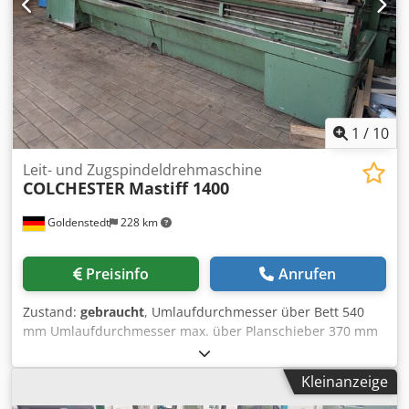
1
/
10
Leit- und Zugspindeldrehmaschine
COLCHESTER
Mastiff 1400
Goldenstedt
228 km
Preisinfo
Anrufen
Zustand:
gebraucht
, Umlaufdurchmesser über Bett 540
mm Umlaufdurchmesser max. über Planschieber 370 mm
Spitzenweite 3000 mm Spitzenhöhe 270 mm
Drehdurchmesser in der Kröpfung 815 mm Bettbreite 344
Kleinanzeige
mm Spindelbohrung 88 mm Spindeldurchmesser im vord.
Lager 133 mm Spindelaufnahme 11" D1 Camlock