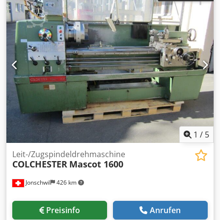
1
/
5
Leit-/Zugspindeldrehmaschine
COLCHESTER
Mascot 1600
Jonschwil
426 km
Preisinfo
Anrufen