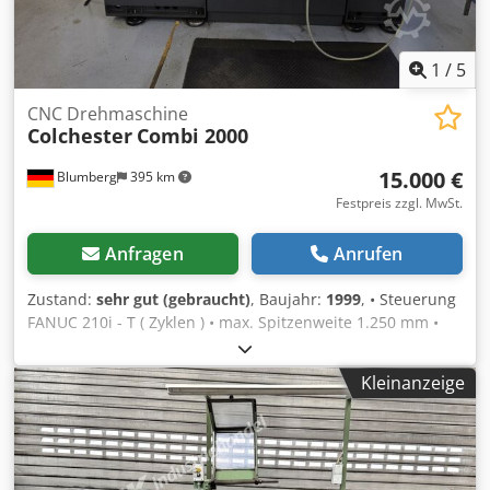
1
/
5
CNC Drehmaschine
Colchester
Combi 2000
15.000 €
Blumberg
395 km
Festpreis zzgl. MwSt.
Anfragen
Anrufen
Zustand:
sehr gut (gebraucht)
, Baujahr:
1999
, • Steuerung
FANUC 210i - T ( Zyklen ) • max. Spitzenweite 1.250 mm •
max Umlaufdurchmesser 400 / 585 in Kröpfung •
Spindeldrehzahl 12 . . . 2.500 • Spindelbohrung 54 mm • X-
Kleinanzeige
Achse 210 mm • Z – Achse 1.181 mm •
Schnittspaltverstellung 0,05 – 0,8 mm • Motorleistung 7,5
kW • Gewicht ca. 2.700 kg Dkodpfxow S E R Rs Adrjr