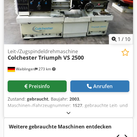
1
/
10
Leit-/Zugspindeldrehmaschine
Colchester
Triumph VS 2500
Waiblingen
273 km
Preisinfo
Anrufen
Zustand:
gebraucht
, Baujahr:
2003
,
Maschinen-/Fahrzeugnummer:
1527
, gebrauchte Leit- und
Zugspindeldrehmaschine COLCHESTER Triumph VS 2500
Spitzenhöhe 195mm Spitzenweite: 650mm
Spindelbohrung: 54mm Stufenlos regelbare
Weitere gebrauchte Maschinen entdecken
Geschwindigkeit von 14-2500 U/min Reitstockpinole MK5,