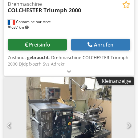
Drehmaschine
COLCHESTER
Triumph 2000
Contamine-sur-Arve
637 km
Preisinfo
Anrufen
Zustand:
gebraucht
, Drehmaschine COLCHESTER Triumph
2000 Djdpfxozrh Svs Adrekr
Kleinanzeige