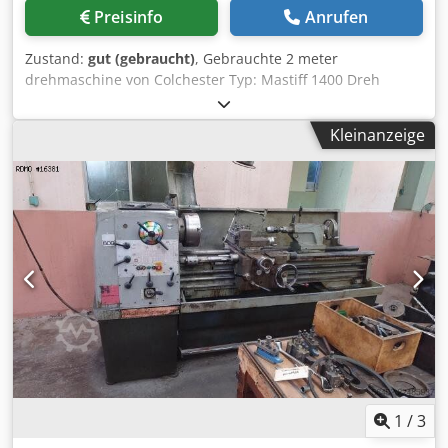
Preisinfo
Anrufen
Zustand:
gut (gebraucht)
, Gebrauchte 2 meter
drehmaschine von Colchester Typ: Mastiff 1400 Dreh
lange: 2000 mm Dkjdpfx Aezi Salsdror Dreh duchmesser
oben bett: 540 mm Spindle bohrung: 89 mm Inkl. 3 + 4
Kleinanzeige
fach futter Inkl. brille 2 achse digitale ablesung
1
/
3