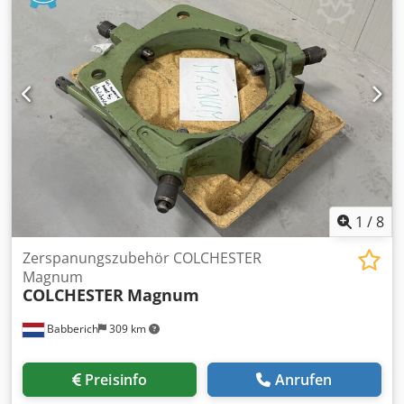
1
/
8
Zerspanungszubehör COLCHESTER
Magnum
COLCHESTER
Magnum
Babberich
309 km
Preisinfo
Anrufen