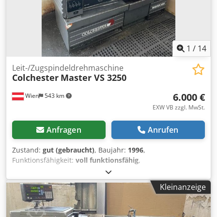
1
/
14
Leit-/Zugspindeldrehmaschine
Colchester
Master VS 3250
6.000 €
Wien
543 km
EXW VB zzgl. MwSt.
Anfragen
Anrufen
Zustand:
gut (gebraucht)
, Baujahr:
1996
,
Funktionsfähigkeit:
voll funktionsfähig
,
Maschinen-/Fahrzeugnummer:
VM0429
, Drehdurchmesser
über Planschlitten:
196 mm
, Spindelbohrung:
42 mm
,
Kleinanzeige
Umlaufdurchmesser über Bettschlitten:
350 mm
,
Spitzenhöhe:
170 mm
, Drehlänge:
650 mm
, Pinolenhub:
140 mm
, Gesamtlänge:
1.900 mm
, Gesamtbreite:
1.100