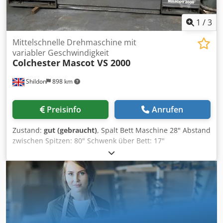
1
/
3
Mittelschnelle Drehmaschine mit
variabler Geschwindigkeit
Colchester
Mascot VS 2000
Shildon
898 km
Preisinfo
Anrufen
Zustand:
gut (gebraucht)
, Spalt Bett Maschine 28" Abstand
zwischen Spitzen: 80" Schwenk über Bett: 17"
Umlaufdurchmesser über dem Sattel 10 ½"
Spindeldrehzahlen: 20 - 2000RPM Vari-Drehzahl Djdpfxjnr
Nl Ss Adrekr Spindelbohrung: 3 ½" Durchmesser
Bohrfutter-Aufnahme: D1 - 8 Reitstockkegel: Nr. 6 Morse
Ausführung: imperial Metrisch & Imperial Schrauben
schneiden Werkzeughalter: Schnellwechsel 4 Halter
Gebrauchte 3- und 4-Backen-Futter Feste Lünette