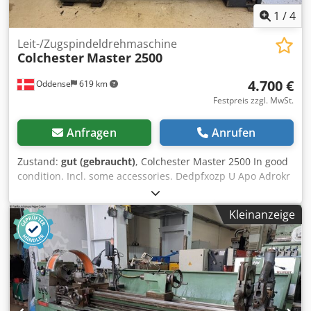
1
/
4
Leit-/Zugspindeldrehmaschine
Colchester
Master 2500
4.700 €
Oddense
619 km
Festpreis zzgl. MwSt.
Anfragen
Anrufen
Zustand:
gut (gebraucht)
, Colchester Master 2500 In good
condition. Incl. some accessories. Dedpfxozp U Apo Adrokr
Transport can be arranged.
Kleinanzeige