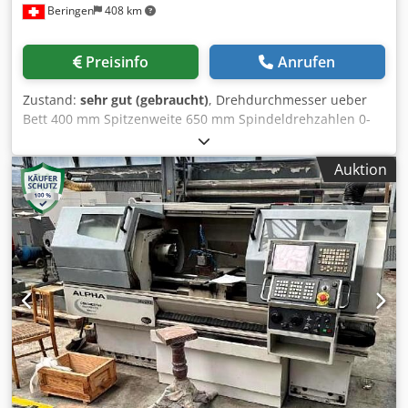
Beringen
408 km
Preisinfo
Anrufen
Zustand:
sehr gut (gebraucht)
, Drehdurchmesser ueber
Bett 400 mm Spitzenweite 650 mm Spindeldrehzahlen 0-
2500 U/min Diverses Zubehoer MARCELS MASCHINEN CH
Dksdpfxoq Dll Dj Adrer
Auktion