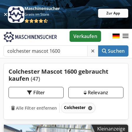
Maschinensucher
Zur App
Gratis im Store
Verkaufen
Suchen
Colchester Mascot 1600 gebraucht
kaufen
(47)
Filter
Relevanz
Colchester
Alle Filter entfernen
Kleinanzeige