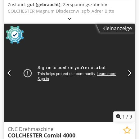
Zustand:
gut (gebraucht)
, Zerspanungszubehör
COLCHESTER Magnum Dksdezcnw Ispfx Adrer Bitte
beachten Sie: Die Informationen auf dieser Seite wurden
nach bestem Wissen undGewissen von uns , und soweit
Kleinanzeige
möglich , vom Hersteller bezogen.Die Informationen
werden im guten Glauben abgegeben, aber die
Genauigkeit kann nichtgarantiert werden.
Dementsprechend werden Sie keine Vertretung und
Vertragsbedingungen darstellen.Wir empfehlen Ihnen, alle
wichtigen Details zu überprüfen.
1
/
9
CNC Drehmaschine
COLCHESTER
Combi 4000