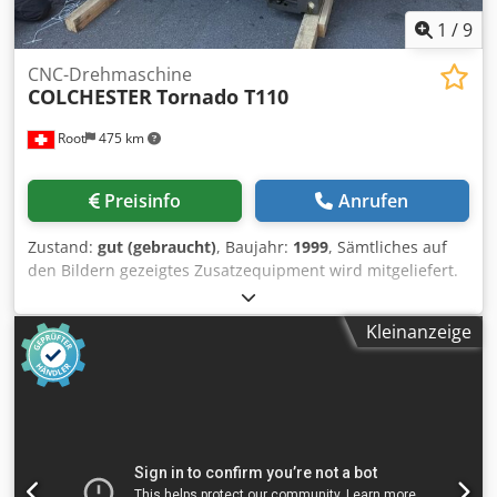
1
/
9
CNC-Drehmaschine
COLCHESTER
Tornado T110
Root
475 km
Preisinfo
Anrufen
Zustand:
gut (gebraucht)
, Baujahr:
1999
, Sämtliches auf
den Bildern gezeigtes Zusatzequipment wird mitgeliefert.
Technische Details sind auf dem Bild ersichtlich.
Dkjdpfoww Irijx Adrer
Kleinanzeige