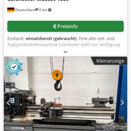
Deutschland
0 km
Preisinfo
Zustand:
einsatzbereit (gebraucht)
, Eine alte Leit- und
Zugspindeldrehmaschine Colchester steht zur Verfügung.
Spitzenhöhe: 216mm, Umlaufdurchmesser über
Bett/Planschlitten/in der Kröpfung:
Kleinanzeige
432mm/267mm/711mm, Spitzenweite: 2000mm,
Spindelbohrung: 76mm, Drehzahl: 1600U/min, Bettbreite:
343mm. Maschinendimensionen X/Y/Z: ca.
3200mm/1100mm/1400mm, Gewicht: ca. 2500kg. Eine
Besichtigung vor Ort ist möglich. Dedpfxsy E S D Eo Adrokr