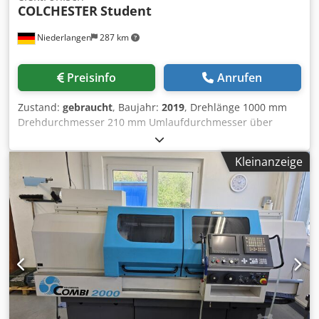
COLCHESTER
Student
Niederlangen
287 km
Preisinfo
Anrufen
Zustand:
gebraucht
, Baujahr:
2019
, Drehlänge 1000 mm
Drehdurchmesser 210 mm Umlaufdurchmesser über
Bettschlitten 300 mm Spitzenhöhe 167 mm
Spindelbohrung 40 mm Bettbreite 210 mm Drehzahl 40 -
Kleinanzeige
2500 U/min Maschinengewicht ca. 1000 kg. Abmessung L-
B-H 2000 x 1000 x 1700 mm Ausstattung: - Digitalanzeige -
3-Backen Drehfutter D= 150 mm -
Drehfutterschutzeinrichtung - Multifix-
Schnellwechselstahlhalter - Maschinenleuchte -
Spänerückwand - Bedienerschutz am Support -
Kühlmitteleinrichtung - Bettanschlag - Reitstock Dedpfx
Adszl E T Djrokr - Bedienungsanleitung