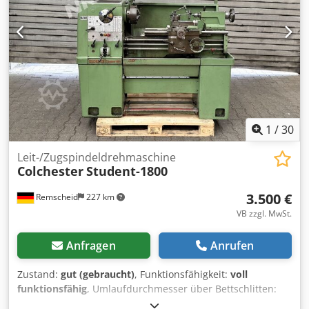
1
/
30
Leit-/Zugspindeldrehmaschine
Colchester
Student-1800
3.500 €
Remscheid
227 km
VB zzgl. MwSt.
Anfragen
Anrufen
Zustand:
gut (gebraucht)
, Funktionsfähigkeit:
voll
funktionsfähig
, Umlaufdurchmesser über Bettschlitten:
335 mm
, Spitzenhöhe:
165 mm
, Drehlänge:
635 mm
,