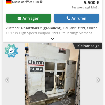
5.500 €
Düsseldorf
257 km
Festpreis zzgl. MwSt.
Anfragen
Anrufen
Zustand:
einsatzbereit (gebraucht)
, Baujahr:
1999
, Chiron
FZ 12 W High Speed Baujahr: 1999 Steuerung: Siemens
Sinumerik Typ: Vertikales Bearbeitungszentrum mit
Palettenwechsler Verfahrwege X-Achse: ca. 550 mm Y-
Kleinanzeige
Achse: ca. 300 mm Z-Achse: ca. 425 mm Spindel
Spindelaufnahme: SK40 Spindeldrehzahl: ca. 10.000 bis
10.500 U/min Spindelmotorleistung: ca. 9 bis 15 kW
Werkzeugsystem Werkzeugmagazin: ca. 12 bis 20 Plätze
Max. Werkzeuggewicht: ca. 4 kg Werkzeugaufnahme: SK40
Tisch Tischgröße: ca. 660 x 350 mm Max.
Werkstückgewicht: ca. 150 kg Tischtyp:
Palettenwechslersystem Elektrische Daten Spannung: 400
V oder 230 V Frequenz: 50 bis 60 Hz Dcsdpjy E Ihgjfx Ah
Usk Leistungsaufnahme: ca. 11 kVA Strom: ca. 15 A
Maschinenabmessungen und Gewicht Gewicht: ca. 4.000
kg Länge: ca. 3.000 bis 3.500 mm Breite: ca. 2.500 bis 3.000