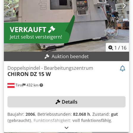
Kühlmittelsystem TPF 350 / FKA 900 - Kühlmittel durch die
Spindel - Fester 3D-Taster Typ TS 27 R – RENISHAW -
Renishaw RLP40Q Tastsystem Djdpfx Ahjyt I Uhj Ueck CNC-
Steuerung: SIEMENS 840D X-Achse: 730 mm Y-Achse: 400
VERKAUFT
mm Z-Achse: 425 mm Maximale Spindeldrehzahl: 15.000
min⁻¹ Maximales Drehmoment: 140 Nm Bohrleistung: Ø 42
Jetzt selbst versteigern!
mm Gewindebohren: M30 Werkzeugmagazin-Kapazität: 20
Werkzeuge Werkzeugaufnahme: DIN 69893 HSK A63
1
/
16
Maximaler Werkzeugdurchmesser: 65 mm Fräskapazität:
Auktion beendet
500 cm³/min in E355-Stahl Vollständige technische
Spezifikationen im beigefügten Dokument. Optional:
Doppelspindel - Bearbeitungszentrum
ARMIN automatische Roboterzelle (2024)
CHIRON
DZ 15 W
Tirol
432 km
Details
Baujahr:
2006
, Betriebsstunden:
82.068 h
, Zustand:
gut
(gebraucht)
, Funktionsfähigkeit:
voll funktionsfähig
,
Maschinen-/Fahrzeugnummer:
258-22
,
Fahrständermaschine in Stahl-Beton-Verbundkonstruktion