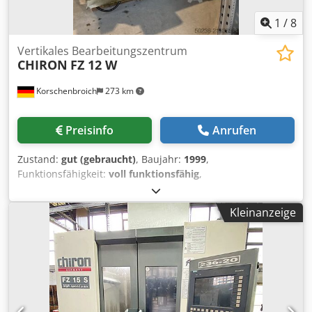
mm Höhe: ca. 2.500 bis 3.000 mm Kühlsystem Hersteller:
Knoll Typ: 340 K 1 600 Baujahr: 1999
1
/
8
Vertikales Bearbeitungszentrum
CHIRON
FZ 12 W
Korschenbroich
273 km
Preisinfo
Anrufen
Zustand:
gut (gebraucht)
, Baujahr:
1999
,
Funktionsfähigkeit:
voll funktionsfähig
,
Maschinen-/Fahrzeugnummer:
183-89
, CNC
Bearbeitungszentrum vertikal Fabrikat: CHIRON Group Typ:
Kleinanzeige
CHIRON FZ 12 W Baujahr: 1999 Maschinen-Nr.: 183-89
Typische technische Daten der CHIRON FZ 12 W:
Maschinenart: Steuerung: meist Siemens 840D oder
Heidenhain Verfahrweg X: ca. 550 mm Verfahrweg Y: ca.
300 mm Verfahrweg Z: ca. 425 mm Tischgröße: ca. 660 ×
350 mm Tischbelastung: ca. 500 kg Spindeldrehzahl: je
nach Ausführung 10.000 – 20.000 U/min