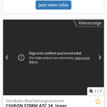
Drehmoment: 95 Nm Dcedpfx Aezhm Emeh Uok •
Jetzt mehr Infos
Tischfläche: 1.060 mm x 430 mm Technical Specification
Taper Size HSK 63
Kleinanzeige
1
/
7
Vertikales Bearbeitungszentrum
CHIRON
FZ08W ATC 24, Inner