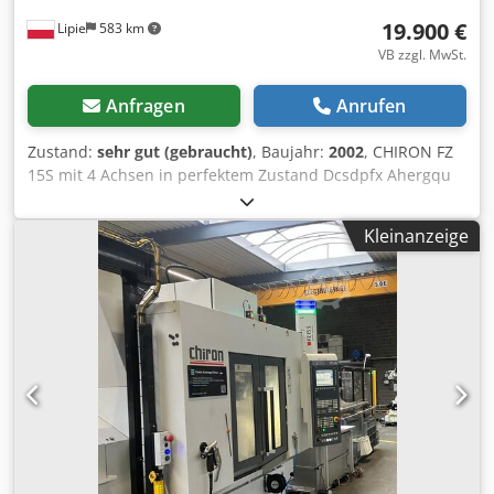
19.900 €
Lipie
583 km
VB zzgl. MwSt.
Anfragen
Anrufen
Zustand:
sehr gut (gebraucht)
, Baujahr:
2002
, CHIRON FZ
15S mit 4 Achsen in perfektem Zustand Dcsdpfx Ahergqu
He Uek Maschine kann jederzeit unter Strom besichtigt
werden
Kleinanzeige