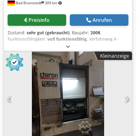
Bad Bramstedt
309 km
Preisinfo
Anrufen
Zustand:
sehr gut (gebraucht)
, Baujahr:
2008
,
Funktionsfähigkeit:
voll funktionsfähig
, Verfahrweg X-
Achse:
730 mm
, Verfahrweg Y-Achse:
400 mm
, Verfahrweg
Z-Achse:
425 mm
, Eilgang X-Achse:
60 m/min
, Eilgang Y-
Kleinanzeige
Achse:
60 m/min
, Eilgang Z-Achse:
60 m/min
,
Drehmoment:
90 Nm
, Steuerungshersteller:
Siemens
,
Steuerungsmodell:
840D PL
, Gesamtgewicht:
10.000 kg
,
Spindeldrehzahl (max.):
12.000 U/min
, Kühlmittelzufuhr:
25 bar
, Anzahl der Spindeln:
1
, Anzahl der Steckplätze im
Werkzeugmagazin:
20
, Ausstattung:
Dokumentation/Handbuch, Drehzahl stufenlos
einstellbar, Späneförderer
, Wir sind Chiron Experten,
Maschine ist bzw. wird gerade teilüberholt und ist in
einem sehr guten Zustand. Dcedpfx Ahowpcfuo Ujk Sollte
ein Messtaster oder eine andere Option benötigt werden
können wir diese gern noch gegen Aufpreis realisieren
FZ15W mit 4. und 5.Achse Abmessung Maschine.