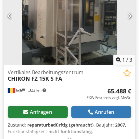
1
/
3
Vertikales Bearbeitungszentrum
CHIRON
FZ 15K S FA
65.488 €
Iași
1.322 km
EXW Festpreis zzgl. MwSt.
Anfragen
Anrufen
Zustand:
reparaturbedürftig (gebraucht)
, Baujahr:
2007
,
Funktionsfähigkeit:
nicht funktionsfähig
,
Maschinen-/Fahrzeugnummer:
191-89
, Technische Daten: