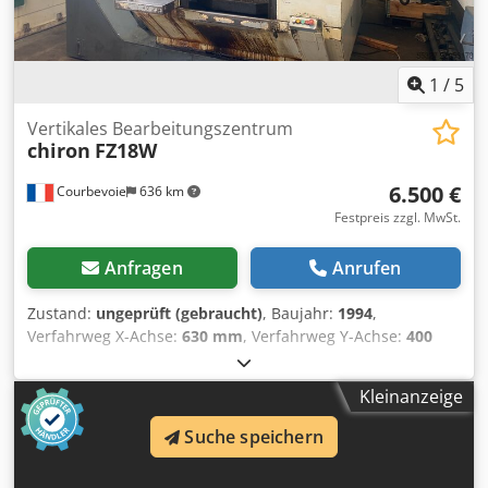
1
/
5
Vertikales Bearbeitungszentrum
chiron
FZ18W
6.500 €
Courbevoie
636 km
Festpreis zzgl. MwSt.
Anfragen
Anrufen
Zustand:
ungeprüft (gebraucht)
, Baujahr:
1994
,
Verfahrweg X-Achse:
630 mm
, Verfahrweg Y-Achse:
400
mm
, Verfahrweg Z-Achse:
426 mm
, Gesamtgewicht:
6.500
kg
, Anzahl der Steckplätze im Werkzeugmagazin:
20
,
Kleinanzeige
FZ18W Magnum Rotopallets Fanuc OM Spindel BT40, max.
Spindeldrehzahl 8000 U/min Werkzeugwechsler für 20
Suche speichern
Werkzeuge 2 Tische Nikken Teilapparat Dcedpfx Ajzbal Ieh
Uek