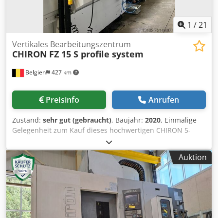
1
/
21
Vertikales Bearbeitungszentrum
CHIRON
FZ 15 S profile system
Belgien
427 km
Preisinfo
Anrufen
Zustand:
sehr gut (gebraucht)
, Baujahr:
2020
, Einmalige
Gelegenheit zum Kauf dieses hochwertigen CHIRON 5-
Achs-Bearbeitungszentrums für Profile. Baujahr und
Erstinbetriebnahme 2020. Die Spindel wurde im Juni 2022
Auktion
ersetzt und hat aktuell 4.500 Betriebsstunden. Die
Maschine befindet sich in sehr gutem Zustand und kann
nach Terminvereinbarung unter Strom besichtigt werden.
Verfügbarkeit: auf Anfrage Inklusive: - Späneförderer
(Schabertyp) - Profilstangenlader für Stangenlängen bis 6
m, zur Führung von Profilen bis Ø 212 mm -