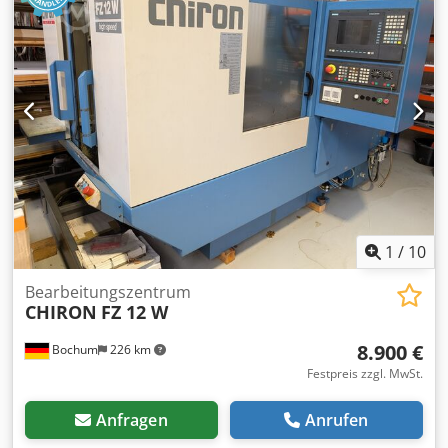
Maschine ist defekt. Dokumentation vorhanden. Eine
Besichtigung vor Ort ist möglich. Dedpfewxfa Hex Ah Usck
1
/
10
Bearbeitungszentrum
CHIRON
FZ 12 W
8.900 €
Bochum
226 km
Festpreis zzgl. MwSt.
Anfragen
Anrufen