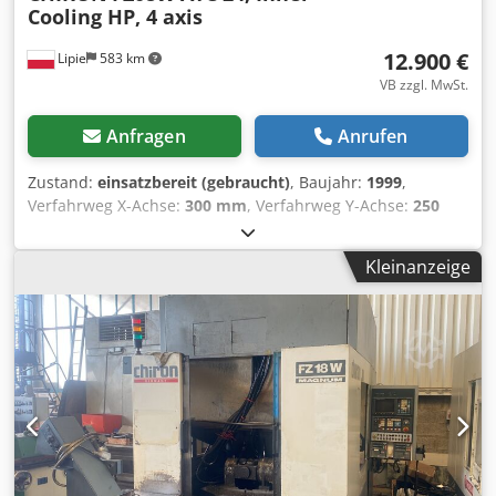
Cooling HP, 4 axis
12.900 €
Lipie
583 km
VB zzgl. MwSt.
Anfragen
Anrufen
Zustand:
einsatzbereit (gebraucht)
, Baujahr:
1999
,
Verfahrweg X-Achse:
300 mm
, Verfahrweg Y-Achse:
250
mm
, Verfahrweg Z-Achse:
250 mm
, Vertikales
Bearbeitungszentrum Chiron FZ08W Fanuc 21i-M Max.
Kleinanzeige
Drehzahl: 15.000 U/min Hochdruck-Kühlung durch die
Spindel Dcodsxd T Rzepfx Ah Usk X = 300 mm Y = 250 mm
Z = 250 mm Die Maschine wurde ursprünglich mit 2 x 4.
Achse Peiseler RT 100 ausgestattet, diese sind jedoch
entfernt worden. Werkzeugaufnahme HSK 32
Werkzeugwechsler: 24 Plätze Seriennummer: Yrzzng Die
Maschine ist aktuell in der Produktion und kann jederzeit
besichtigt werden. Technisch befindet sich die Maschine
in sehr gutem Zustand. Ich gebe 3 Monate
Inbetriebnahme-Garantie.