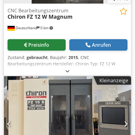
CNC Bearbeitungszentrum
Chiron
FZ 12 W Magnum
Deutschland
0 km
Preisinfo
Anrufen
Zustand:
gebraucht
, Baujahr:
2015
, CNC
Bearbeitungszentrum Hersteller: Chiron Typ: FZ 12 W
Magnum Baujahr: 2015 CNC-Steuerung: Siemens 840D
solution line Verfahrwege: X/YZ = 550 x 400 x 360 mm
Kleinanzeige
Spindel: 15.000 U/min Werkzeugaufnahme: HSK63 IKZ
Drehtisch Integrierter Werkstückwechsler Dedpfx
Ahszfppcj Uock 32-fach Werkzeuge Glasmaßstäbe
Kratzbandförderer Lasercontrol Bruchkontrolle 3826