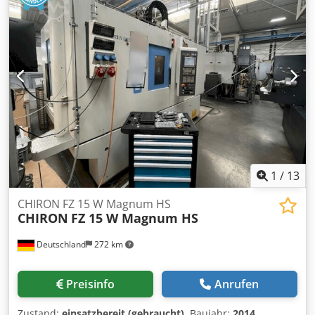
1
/
13
CHIRON FZ 15 W Magnum HS
CHIRON
FZ 15 W Magnum HS
Deutschland
272 km
Preisinfo
Anrufen
Zustand:
einsatzbereit (gebraucht)
, Baujahr:
2014
,