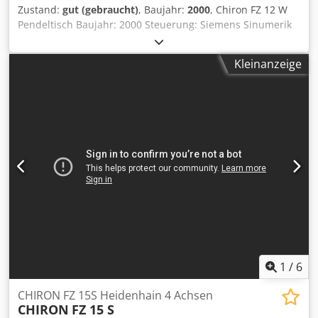
Zustand:
gut (gebraucht)
, Baujahr:
2000
, Chiron FZ 12 W
Pendeltisch Baujahr: 2000 Steuerung: Siemens Sinumerik
840 D Verfahrweg: X 550 / Y 300 / Z 425 Spindeldrehzahl:
11000 / Min Spindelaufnahme: SK 30 Leistung: 10 kVA
Kleinanzeige
Gewicht: 4000 kg Djdpfx Asmp T Nish Usck Zustand:
Gebraucht, betriebsbereit, ohne Gewehrleistung
1
/
6
CHIRON FZ 15S Heidenhain 4 Achsen
CHIRON
FZ 15 S