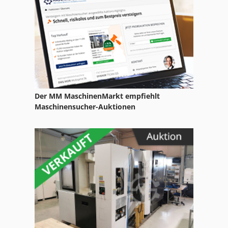
Cws 500
Dmc 65 V
Giben Smart 65
Gkt 60
Der MM MaschinenMarkt empfiehlt
International 1055
Maschinensucher-Auktionen
Ka 77
Kd 56
Kölle Dh 63
Mvh 5 1 4 B
Nutzfahrzeuge