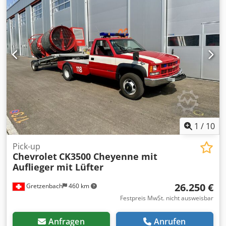
1
/
10
Pick-up
Chevrolet
CK3500 Cheyenne mit
Auflieger mit Lüfter
26.250 €
Gretzenbach
460 km
Festpreis MwSt. nicht ausweisbar
Anfragen
Anrufen