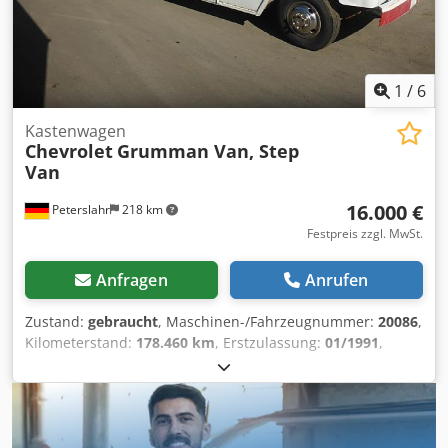
6228cm? Hubraum(Hubraum ist durch nichts zu ersetzen
als durch Hubraum :-) , Automatikgetriebe mit 4 Gangen
plus Gelandeuntersetzung, Freilaufnarben Vorne,
Starachsen mit Blattfedern, super Servolenkung, original
Gewehrhalter, Gesamtgewicht 2903Kg,
1
/
6
Hochstgeschwindigkeit 150km/H, die Chevys haben eine
Militar-Anhangerkupplung ,glaube das der Tuv Sie nicht
Kastenwagen
Chevrolet
Grumman Van, Step
abnehmen wird , V8 Dieselmotor mit 6228cm? Hubraum ,
Van
gute Reifen mit der Gro?e 31x10.50 R 15, jahr von 7/1984
bis 7/1986 - Ideal als Rallyfahrzeug oder Hobbyfahrzeug,
16.000 €
Peterslahr
218 km
Der M1009 ist ein richtiger Hingucker mit richtig tollen
Sound.....WOW und nacht riesig freude zu fahren ! ! !
Festpreis zzgl. MwSt.
Mehrere andere Allrad- Fahrzeuge und andere
Militarfahrzeuge sind noch in meinem Angebot
Anfragen
Anrufen
vorhanden. - Alle meine Fahrzeuge sind auf meiner
Homepage zusehen. - Da hetzt Ihr nun von Flensburg bis
Zustand:
gebraucht
, Maschinen-/Fahrzeugnummer:
20086
,
Berchtesgaden hin und her, um Euch die verschiedenen
Kilometerstand:
178.460 km
, Erstzulassung:
01/1991
,
Autos anzuschauen, dabei findet Ihr doch hier uber - 150
Kraftstofftyp:
Diesel
, Achsen-Konfiguration:
2 Achsen
,
Fahrzeuge der Typen: - Hanomag AL 28, Magirus Deutz,
Kraftstoff:
Diesel
, Farbe:
Weiß
, Getriebetyp:
Automatisch
,
MAN, Steyr, Dodge WC, Saurer, Unimog, GMC 6x6, Steyr-
Federung:
Blatt
, Baujahr:
1991
, Ausstattung:
Schiebetür
,
Puch, Iltis, Willys, G-Modell, Mowag, DB, etc. - dann auch
Verkauft wird einen 1991 Chevrolet Step Van der Firma
noch mit TUV. - Au?erdem gibt es noch und unvorstellbar
Grumman Olson. Fahrzeug ist mit einem 6.2L V8 OHV 16V