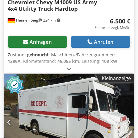
Chevrolet
Chevy M1009 US Army
4x4 Utility Truck Hardtop
6.500 €
Hennef (Sieg)
224 km
Festpreis zzgl. MwSt.
Anfragen
Anrufen
Zustand:
gebraucht
, Maschinen-/Fahrzeugnummer:
1386A
, Kilometerstand:
46.055 km
, Leistung:
108 kW
(146,84 PS)
, Erstzulassung:
07/1984
, Kraftstofftyp:
Diesel
,
Farbe:
Grün
, Getriebetyp:
Automatisch
, Ausstattung:
Kleinanzeige
Allradantrieb, Anhängerkupplung
, Spezial
Armeeausfuhrung mit Hardtop, abnehmbar. Der M1009 ist
technich in einem richtig guten Zustand, aber die
Karosserie hat Rostschaden! ! ! ! (Schweissarbeiten
erforderlich), Der Chevy ist direkt vom Militar im Original
Zustand, nicht aus meheren Fahrzeugen oder Ersatzteilen
zusammen gebaut ! ! ! ! , Sofort einsatzbereit, rein setzen
und losfahren , direkt vom Militar sehr gut gewartet ! !
mehrere M1009 vorratig. Ausgestattet mit: V8 Dieselmotor