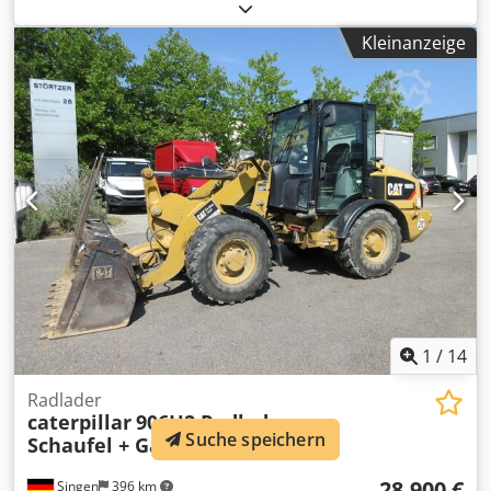
8.204 h
, Ausstattung:
Gummiketten, Klimaanlage
,
CATERPILLAR 308D Baujahr 2011 Betriebsstunden: 8.204
Kleinanzeige
Std. Geschlossene Kabine Klimaanlage Radio
Monoausleger Stiellänge: 2,20 m. Hammer-, Greifer-,
Scheren- Verrohrung Schnellwechsler OQ45 1x Löffel –
750mm breit Laufwerk ca. 60% erhalten Dodpfx Aaozrt
Ams Eokr Bodenplatten 450 mm breit Schildabstützung
Mitsubishi Motor mit 43 kW CE Einsatzgewicht: 8,5 to.
1
/
14
Radlader
caterpillar
906H2 Radlader,
Suche speichern
Schaufel + Gabel
28.900 €
Singen
396 km