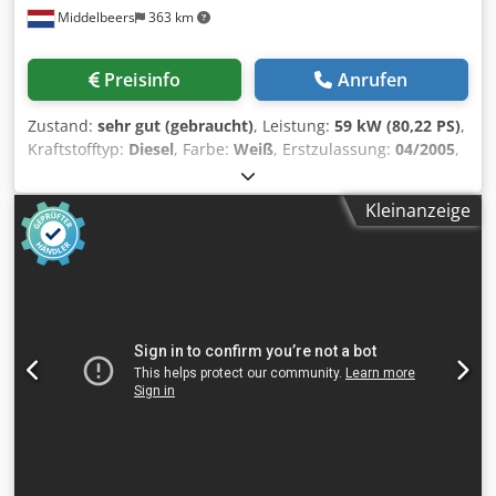
Middelbeers
363 km
Preisinfo
Anrufen
Zustand:
sehr gut (gebraucht)
, Leistung:
59 kW (80,22 PS)
,
Kraftstofftyp:
Diesel
, Farbe:
Weiß
, Erstzulassung:
04/2005
,
Baujahr:
2005
, Betriebsstunden:
3.310 h
, Allgemeine
Informationen Modelljahr: 2005 Seriennummer:
Kleinanzeige
CATCB434LCNH00390 Technische Informationen
Zylinderzahl: 4 Motorhubraum: 4.400 cc Antrieb: Rad
Leergewicht: 7.500 kg Funktionell Arbeitsbreite: 150 cm
Zustand Dksdsyzz E Rjpfx Aa Esr Technischer Zustand:
sehr gut Optischer Zustand: sehr gut Schäden: keines
Finanzielle Informationen Preis: Auf Anfrage Weitere
Informationen Wenden Sie sich an Ernst van Hek, um
weitere Informationen zu erhalten.