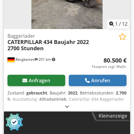
1
/
12
Baggerlader
CATERPILLAR
434 Baujahr 2022
2700 Stunden
80.500 €
Bergkamen
201 km
Festpreis zzgl. MwSt.
Anfragen
Anrufen
Zustand:
gebraucht
, Baujahr:
2022
, Betriebsstunden:
2.700
h
, Ausstattung:
Allradantrieb
, Caterpillar 434 Baggerlader
Dkodpezr Tqwefx Aa Esr 2700 Stunden * Modellnummer:
434 * Baujahr: 2022 * Betriebsgewicht: 9.520 kg * Top
Kleinanzeige
Zustand