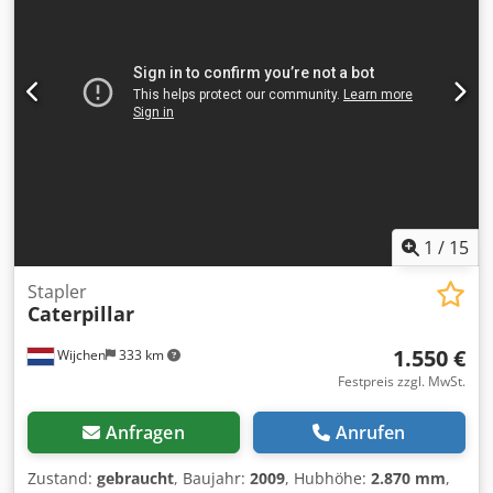
1
/
15
Stapler
Caterpillar
1.550 €
Wijchen
333 km
Festpreis zzgl. MwSt.
Anfragen
Anrufen
Zustand:
gebraucht
, Baujahr:
2009
, Hubhöhe:
2.870 mm
,