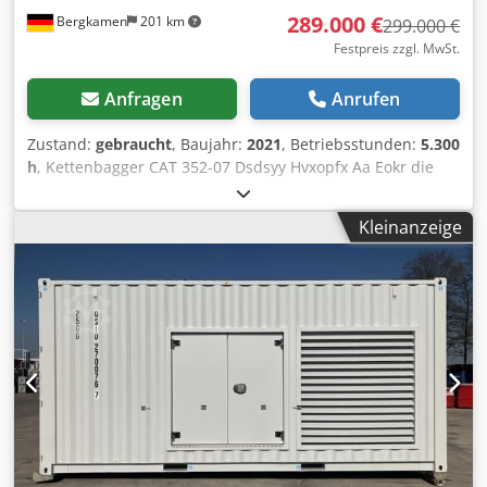
289.000 €
Bergkamen
201 km
299.000 €
Festpreis zzgl. MwSt.
Anfragen
Anrufen
Zustand:
gebraucht
, Baujahr:
2021
, Betriebsstunden:
5.300
h
, Kettenbagger CAT 352-07 Dsdsyy Hvxopfx Aa Eokr die
Maschine hat erst 5300 Betriebsstunden und ist in guten
Zustand Einsatzgewicht ca. 52.800 kg
Kleinanzeige