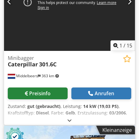
1
/
15
Minibagger
Caterpillar
301.6C
Middelbeers
363 km
Preisinfo
Anrufen
Zustand:
gut (gebraucht)
, Leistung:
14 kW (19,03 PS)
,
Kraftstofftyp:
Diesel
, Farbe:
Gelb
, Erstzulassung:
03/2006
,
Baujahr:
2006
, Betriebsstunden:
5.484 h
, Modelljahr: 2006
Antrieb: Raupe Zylinderzahl: 3 Leergewicht: 1.720 kg
Kleinanzeige
Technischer Zustand: gut Optischer Zustand: gut Preis: Auf
Anfrage Seriennummer: JBB00645 Wenden Sie sich an