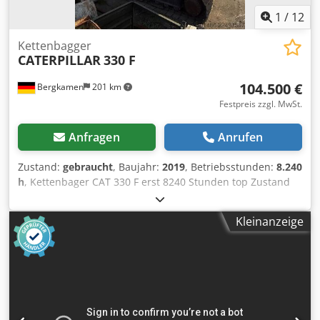
1
/
12
Kettenbagger
CATERPILLAR
330 F
104.500 €
Bergkamen
201 km
Festpreis zzgl. MwSt.
Anfragen
Anrufen
Zustand:
gebraucht
, Baujahr:
2019
, Betriebsstunden:
8.240
h
, Kettenbager CAT 330 F erst 8240 Stunden top Zustand
Motor Cat C7.1 Leistung ca. 195 kW / 261 PS
Betriebsgewicht ca. 30.900 kg Fahrgeschwindigkeit ca. 5,3
Kleinanzeige
km/h Grabtiefe bis zu 7,24 m Reichweite ca. 10,8 m Dkjdpfx
Ajzrrnnsa Eor Schaufelinhalt ca. 1,7 m Transportllnge ca.
10,4 m Transporthöhe ca. 3,4 m Breite (mit 800 mm Ketten)
ca. 3,2 m