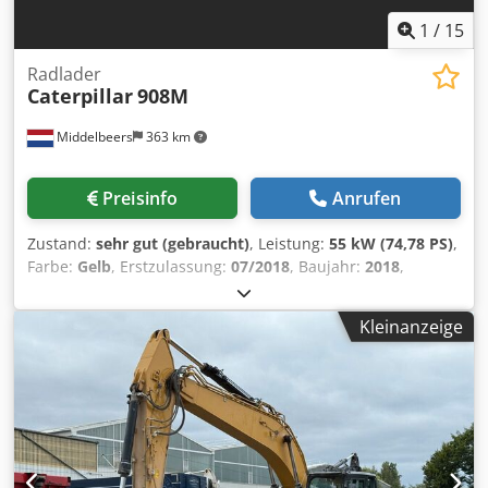
1
/
15
Radlader
Caterpillar
908M
Middelbeers
363 km
Preisinfo
Anrufen
Zustand:
sehr gut (gebraucht)
, Leistung:
55 kW (74,78 PS)
,
Farbe:
Gelb
, Erstzulassung:
07/2018
, Baujahr:
2018
,
Betriebsstunden:
5.014 h
, Ausstattung:
Bordcomputer,
Kabine
, Modelljahr: 2018 Zylinderzahl: 3 Leergewicht:
Kleinanzeige
6.460 kg Anzahl der Ventile: 3 CE-Kennzeichnung: ja
Technischer Zustand: sehr gut Optischer Zustand: sehr gut
Preis: Auf Anfrage Seriennummer: CAT0908MAH8803391 =
Weitere Optionen und Zubehör = - 3. Ventil - Geschlossene
Kabine - Zentralschmierung Dkedpfxey A Tn Hj Aa Eor