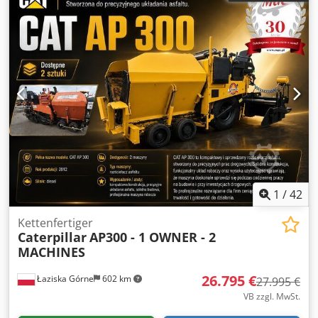
1
/
42
Kettenfertiger
Caterpillar
AP300 - 1 OWNER - 2
MACHINES
26.795 €
Łaziska Górne
602 km
27.995 €
VB zzgl. MwSt.