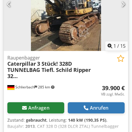
Woche erreichbar. Schneller Service. Großer Vorrat, direkt
lieferbar.
1
/
15
Raupenbagger
Caterpillar
3 Stück! 328D
TUNNELBAG Tiefl. Schild Ripper
32...
39.900 €
Schlierbach
285 km
VB zzgl. MwSt.
Anfragen
Anrufen
Zustand:
gebraucht
, Leistung:
140 kW (190,35 PS)
,
Baujahr:
2013
, CAT 328 D (328 DLCR ZTAL) Tunnelbagger