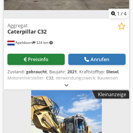
1
/
4
Aggregat
Caterpillar
C32
Apeldoorn
324 km
Preisinfo
Anrufen
Zustand:
gebraucht
, Baujahr:
2021
, Kraftstofftyp:
Diesel
,
Motorenhersteller:
C32
, Verwendungszweck: Bauwesen
Leergewicht: 18.221 kg Generatorleistung: 1.100 kVA
Transportabmessungen (L x B x H): 20 ft HC container
Kleinanzeige
Djdpevyn A Uofx Aa Eekr Wenden Sie sich an Sales
Department, um weitere Informationen zu erhalten. Über
85 Jahre Sales-Erfahrung in den Niederlanden. Ein
Expertenteam, das nach individuellen Lösungen für Ihren
Bedarf sucht. 1000 Stunden oder 1 Jahr Garantie: optimale
Sicherheit. Rund um die Uhr an sieben Tagen in der