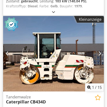
Zustand:
gebraucht
, Leistung:
103 kW (140,04 PS)
,
Kraftstofftyp:
Diesel
, Farbe:
Gelb
, Baujahr:
1979
,
Allgemeine Informationen Baujahr: 1979 Modelljahr: 1979
Seriennummer: 20X1733 Technische Informationen
Kleinanzeige
Zylinderzahl: 6 Antrieb: Raupe Leergewicht: 14.000 kg
Zustand Allgemeiner Zustand: durchschnittlich Djdoun
Rlqspfx Aa Eokr Technischer Zustand: gut Optischer
Zustand: schlecht Finanzielle Informationen Preis: Auf
Anfrage Weitere Informationen Wenden Sie sich an Ernst
van Hek, um weitere Informationen zu erhalten.
1
/
15
Tandemwalze
Caterpillar
CB434D