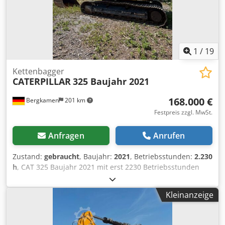
1
/
19
Kettenbagger
CATERPILLAR
325 Baujahr 2021
168.000 €
Bergkamen
201 km
Festpreis zzgl. MwSt.
Anfragen
Anrufen
Zustand:
gebraucht
, Baujahr:
2021
, Betriebsstunden:
2.230
h
, CAT 325 Baujahr 2021 mit erst 2230 Betriebsstunden
Top Zustand Betriebsgewicht ca. 28.500 kg Motor Cat C4.4
Turbodiesel Motorleistung 128,5 kW (172 PS) Hubraum 4,4
Kleinanzeige
Liter Abgasnorm EU Stufe V Kraftstofftank ca. 313 Liter
Hydrauliksystem ca. 230 Liter Dkjdpfx Aaszg S Abo Esr Max.
Grabtiefe 6,70 m Max. Klima CE