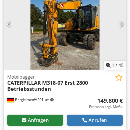
1
/
45
Mobilbagger
CATERPILLAR
M318-07 Erst 2800
Betriebsstunden
149.800 €
Bergkamen
201 km
Festpreis zzgl. MwSt.
Anfragen
Anrufen