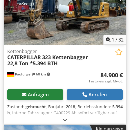
1
/
32
Kettenbagger
CATERPILLAR
323 Kettenbagger
22,8 Ton *5.394 BTH
84.900 €
Kaufungen
60 km
Festpreis zzgl. MwSt.
Anfragen
Anrufen
Zustand:
gebraucht
, Baujahr:
2018
, Betriebsstunden:
5.394
h
, Interne Fahrzeugnr.: G400229 Ab sofort verfügbar auf
unserem Hof in Kaufungen. Mehr INFO unter: * Luis
Lucena * Viktoria Sologubova Deutsch CAT 323
Kleinanzeige