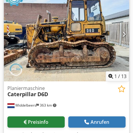
Ernst van Hek, um weitere Informationen zu erhalten.
Dsdpfjw Hpqrex Aa Eskr
1
/
13
Planiermaschine
Caterpillar
D6D
Middelbeers
363 km
Preisinfo
Anrufen