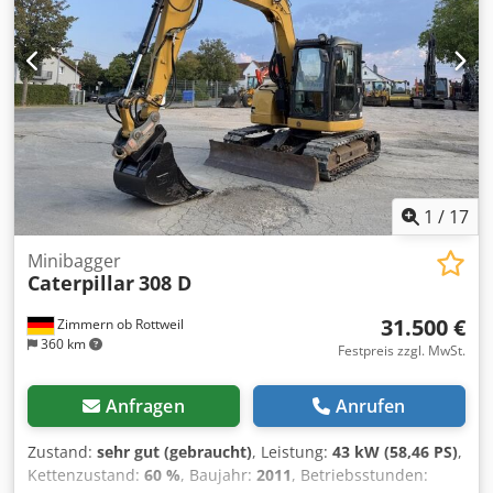
1
/
17
Minibagger
Caterpillar
308 D
31.500 €
Zimmern ob Rottweil
360 km
Festpreis zzgl. MwSt.
Anfragen
Anrufen
Zustand:
sehr gut (gebraucht)
, Leistung:
43 kW (58,46 PS)
,
Kettenzustand:
60 %
, Baujahr:
2011
, Betriebsstunden: