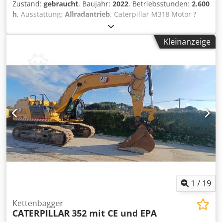
Zustand:
gebraucht
, Baujahr:
2022
, Betriebsstunden:
2.600
h
, Ausstattung:
Allradantrieb
, Caterpillar M318 Motor ?
Motor: Cat C4.4 ? Leistung (ISO 14396): 129 kW / ca. 176 PS
? Hubraum: 4,4 l ? Zylinder: 4 ? Emission: EU Stage V
Kleinanzeige
Fahrleistung Höchstgeschwindigkeit: bis ca. 35 km/h *
Antrieb: hydrostatischer Fahrantrieb Dkedpfx Aajzqx Rts
Ejr * Lenkung: Allrad mit Pendelachse Tank & Hydraulik
Dieseltank: ca. 350 Liter * Hydrauliksystem: Load-Sensing
Hydraulik mit mehreren Zusatzkreisen für Anbaugeräte
Klimaanlage Erst 2600 Betriebsstunden und eine sehr gute
Zustand
1
/
19
Kettenbagger
CATERPILLAR
352 mit CE und EPA