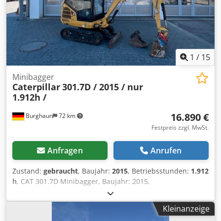
1
/
15
Minibagger
Caterpillar
301.7D / 2015 / nur
1.912h /
16.890 €
Burghaun
72 km
Festpreis zzgl. MwSt.
Anfragen
Anrufen
Zustand:
gebraucht
, Baujahr:
2015
, Betriebsstunden:
1.912
h
, CAT 301.7D Minibagger, Baujahr: 2015,
Betriebsstunden: nur 1.912h!, MS01 Schnellwechsler,
Motor: [13,4kW/18PS], 1x Tieflöffel 300mm, 1x
Kleinanzeige
Grabenräumer starr 1.000mm, 2x Zusatzhydraulikkreis,