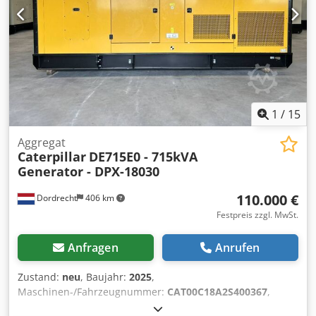
1
/
15
Aggregat
Caterpillar
DE715E0 - 715kVA
Generator - DPX-18030
110.000 €
Dordrecht
406 km
Festpreis zzgl. MwSt.
Anfragen
Anrufen
Zustand:
neu
, Baujahr:
2025
,
Maschinen-/Fahrzeugnummer:
CAT00C18A2S400367
,
Kraftstofftyp:
Diesel
, Motorenhersteller:
Caterpillar C18
,