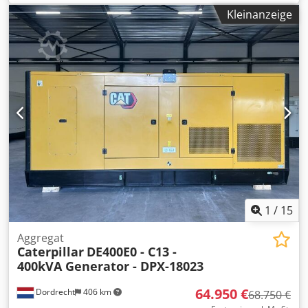
Verwendungszweck: Bauwesen Leergewicht: 5.952 kg
Kleinanzeige
Generatorleistung: 715 kVA Abmessungen des Laderaums:
532 x 192 x 229 cm CE-Kennzeichnung: ja
Wassertankvolumen: 1082 l Wenden Sie sich an Team DPX,
um weitere Informationen zu erhalten. Dcjdpfx Aoy
Ttpfegrek = Weitere Optionen und Zubehör = - Battery -
Control Panel - Stahldach - Tanker
1
/
15
Aggregat
Caterpillar
DE400E0 - C13 -
400kVA Generator - DPX-18023
64.950 €
Dordrecht
406 km
68.750 €