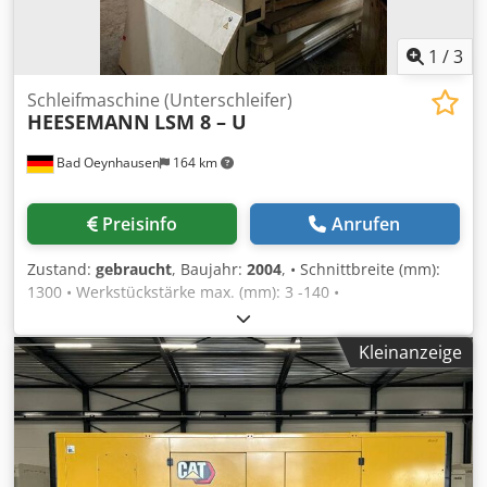
1
/
3
Schleifmaschine (Unterschleifer)
HEESEMANN
LSM 8 – U
Bad Oeynhausen
164 km
Preisinfo
Anrufen
Zustand:
gebraucht
, Baujahr:
2004
, • Schnittbreite (mm):
1300 • Werkstückstärke max. (mm): 3 -140 •
Abbürsteinrichtung: Bürstenwalzendurchmesser 150 mm
Dsdpfx Agett Slcorock • Antrieb für Abbürsteinrichtung
Kleinanzeige
(kW): 1,5 • Transportbett: 3,0 kW FU 4,0 kW •
Vorschubgeschwindigkeit (m/min.): 5 - 25 • Werkstück -
transportband-saugspannanlage (kW): 7,5 • Gesamtgewicht
(kg): ca. 7500 • Gesamt-Stromanschluß (kW): ca. 73