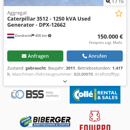
1
/
15
Aggregat
Caterpillar
3512 - 1250 kVA Used
Generator - DPX-12662
150.000 €
Dordrecht
406 km
Festpreis zzgl. MwSt.
Anfragen
Anrufen
Zustand:
gebraucht
, Baujahr:
2011
, Betriebsstunden:
1.417
h
, Maschinen-/Fahrzeugnummer:
G2L00070
, Kraftstofftyp:
Diesel
, Motorenhersteller:
Caterpillar 3512
,
Verwendungszweck: Bauwesen Leergewicht: 14.000 kg
Generatorleistung: 1.250 kVA Abmessungen des
Laderaums: 565 x 220 x 230 cm Dodpfszn Erljx Agreck
Produktionsland: US Wenden Sie sich an Team DPX, um
weitere Informationen zu erhalten. = Weitere Optionen
und Zubehör = - Control Panel