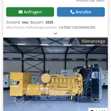
Festpreis zzgl. MwSt.
Anfragen
Anrufen
Zustand:
neu
, Baujahr:
2025
,
Maschinen-/Fahrzeugnummer:
CAT00C13K2W900259
,
Kraftstofftyp:
Diesel
, Motorenhersteller:
Caterpillar C13
,
Verwendungszweck: Bauwesen Leergewicht: 4.667 kg
Kleinanzeige
Generatorleistung: 400 kVA Abmessungen des Laderaums:
493 x 162 x 222 cm CE-Kennzeichnung: ja
Wassertankvolumen: 800 l Produktionsland: CN Wenden
Sie sich an Team DPX, um weitere Informationen zu
erhalten. = Weitere Optionen und Zubehör = - Battery -
Control Panel Djdpfoy T Uwdsx Agrock - Stahldach - Tanker