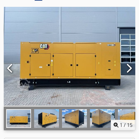
1
/
15