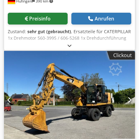
Hüfingen
390 km
Preisinfo
Anrufen
Zustand:
sehr gut (gebraucht)
, Ersatzteile für CATERPILLAR
1x Drehmotor 560-3995 / 606-5268 1x Drehdurchführung
525-9476 2x Pendelachszylilinder 568-8851 1x Koppel (Link)
568-9344 1x Stiel (Stick) 541-6698 1x Boom Variable
Clickout
Adjustable 525-9267 1x Boom GP Stub 562-7526/525-9265
1x Hydr. Zylinder Verstell (Variable Boom) 540-1323 1x
Hydr. Zylinder Stiel (Stick) 540-1327 2x Hydr. Zylinder Hub
(Boom) 540-1342 1x Hydr. Zylinder Löffel (Bucket) 540-1348
1x Fahrmotor 550-1473/625-7594 1x Verteilergetriebe 549-
0183 1x Ölkühler 589-1115 1x Nachkühlerblock 590-0288 1x
Kühlerblock 590-0290 2x Sauglüfter 637-6650 1x Air Clean
Emmission 563-7899 1x Drehkranz 550-4954 1x
Kardanwelle 516-9980 1x Kardanwelle 517-0000 1x
Wellengruppe Kardan 110-6135 1x Lenkachse 331-13-95 1x
Hinterachse 549-0180 1x Planierschild 419-1550 Dodpfx
Aov E Dwxefrskr 2x Staubox 556-5556 1x Kontergewicht
573-3553