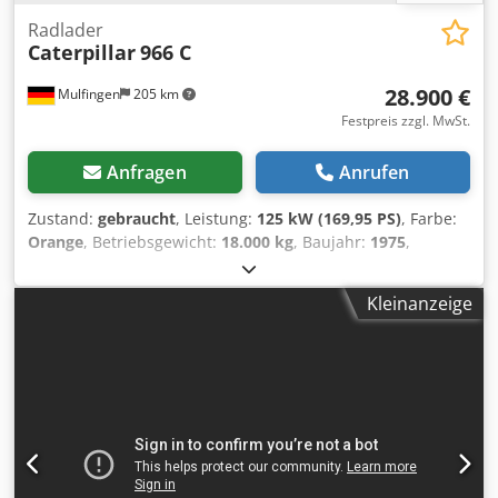
Radlader
Caterpillar
966 C
28.900 €
Mulfingen
205 km
Festpreis zzgl. MwSt.
Anfragen
Anrufen
Zustand:
gebraucht
, Leistung:
125 kW (169,95 PS)
, Farbe:
Orange
, Betriebsgewicht:
18.000 kg
, Baujahr:
1975
,
Ausstattung:
Kabine
, Leistung/Motor : 10.500 cm³ Fahrwerk
: Rad Fahrerplatz : Kabine Anbauteile : Schaufel ID: 118060
Kleinanzeige
Sofort einsatzbereit 170 PS 6 Zylinder 18000 Kg
Videoverlinkung beim YouTube: Wir haben ständig eine
große Auswahl an gebrauchten Fahrzeugen auf Lager.
Mehr aus unserem Angebot finden Sie unter
Unverbindliches Angebot, Verkauf nur an
Gewerbetreibende, Irrtum und Zwischenverkauf
vorbehalten Werbungen und Firmenlogos auf Fahrzeuge
können evtl. auf Fotos digital bearbeitet worden sein