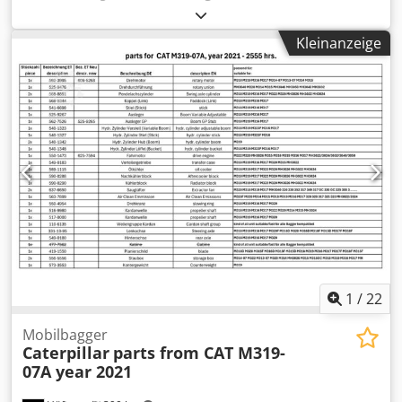
Baujahr:
2015
, Betriebsstunden:
12.866 h
, Ausstattung:
Kabine, Klimaanlage
, CATERPILLAR 390FL ME Baujahr: 2015
Kleinanzeige
Betriebsstunden: 12.866 Std. geschlossene Schutzkabine
Klimaanlage Radio Rückfahrkamera Zentralschmierung
Standardausleger Stiellänge: 2,90 m. Felslöffel mit Messer
2,20m. breit Laufwerk ca. 60% erhalten Bodenplatten 650
mm breit CAT C18 Motor mit 406 kW Dodpfoy U I Hbjx
Afrokr CE / EPA Einsatzgewicht: 90 to.
1
/
22
Mobilbagger
Caterpillar
parts from CAT M319-
07A year 2021