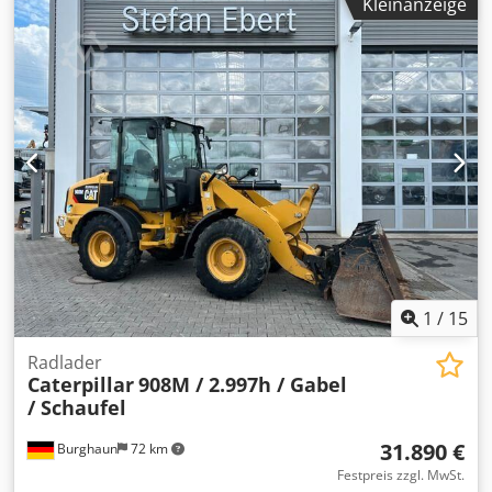
Kleinanzeige
1
/
15
Radlader
Caterpillar
908M / 2.997h / Gabel
/ Schaufel
31.890 €
Burghaun
72 km
Festpreis zzgl. MwSt.