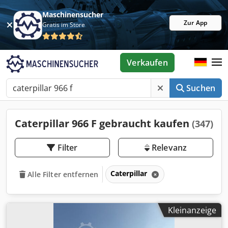
Maschinensucher
Zur App
Gratis im Store
Verkaufen
Suchen
Caterpillar 966 F gebraucht kaufen
(347)
Filter
Relevanz
Caterpillar
Alle Filter entfernen
Kleinanzeige