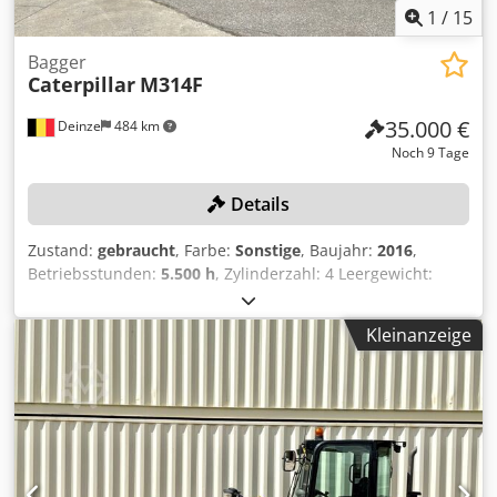
1
/
15
Bagger
Caterpillar
M314F
35.000 €
Deinze
484 km
Noch 9 Tage
Details
Zustand:
gebraucht
, Farbe:
Sonstige
, Baujahr:
2016
,
Betriebsstunden:
5.500 h
, Zylinderzahl: 4 Leergewicht:
15.320 kg Breite: 255 cm Schnellwechselsystem: Ja
Seriennummer: CF4A00262 Zulassungsbescheinigung Teil
Kleinanzeige
1 und 2 vorhanden: ja Datum der Erstzulassung:
03.03.2025 Betriebsstunden: 5500 Stunden Motor:
Caterpillar C4,4 Anzahl der Zylinder: 4 Zylinder Leistung:
110 kW Schaufelvolumen: 0,53 m³ Gräbtiefe: 5,03 m
Maximale Reichweite: 8,28 m Ausbrechkraft: 103 kN
Fahrgeschwindigkeit: bis zu 37 km/h Reifen: 10.00-20 CE-
konform: ja EPA-geprüft Dreifachausleger Dkodpfszrv Urjx