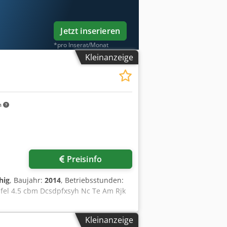
Jetzt inserieren
*pro Inserat/Monat
Kleinanzeige
m
Preisinfo
hig
, Baujahr:
2014
, Betriebsstunden:
ufel 4.5 cbm Dcsdpfxsyh Nc Te Am Rjk
Kleinanzeige