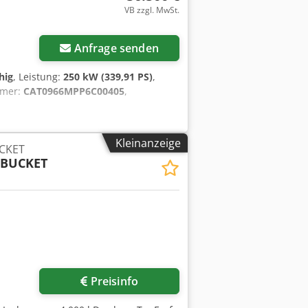
VB zzgl. MwSt.
Anfrage senden
hig
, Leistung:
250 kW (339,91 PS)
,
mmer:
CAT0966MPP6C00405
,
Kleinanzeige
UCKET
 BUCKET
Preisinfo