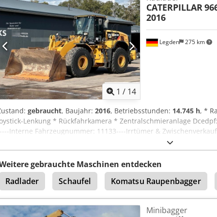
CATERPILLAR
96
2016
Legden
275 km
1
/
14
Zustand:
gebraucht
, Baujahr:
2016
, Betriebsstunden:
14.745 h
, * R
Joystick-Lenkung * Rückfahrkamera * Zentralschmieranlage Dcedp
-----Interne Fahrzeugnummer: 11133----Irrtümer & Zwischenverka
verfügbar! Bei Fragen zum Fahrzeug oder für weitere Infos schrei
WhatsApp Whatsapp Deutsch, Englisch -- Whatsapp Deutsch, Englis
Weitere gebrauchte Maschinen entdecken
Radlader
Schaufel
Komatsu Raupenbagger
Minibagger