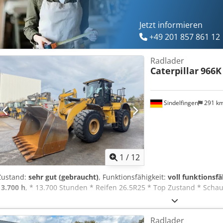
Jetzt informieren
+49 201 857 861 12
Radlader
Caterpillar
966K
Sindelfingen
291 k
1
/
12
Zustand:
sehr gut (gebraucht)
, Funktionsfähigkeit:
voll funktionsfä
13.700 h
, * 13.700 Stunden * Reifen 26.5R25 * Top Zustand * Scha
Radlader