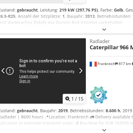
Zustand:
gebraucht
, Leistung:
219 kW (297,76 PS)
, Farbe:
Gelb
, Ge
26.5-R25
, Anzahl der Sitzplätze:
1
, Baujahr:
2013
, Betriebsstunden:
und Vorderachse Djdpfx Asy Durvjm Rjck Irrtümer vorbehalten
Radlader
Caterpillar
966 
Frankreich
817 km
1
/
15
Zustand:
gebraucht
, Baujahr:
2019
, Betriebsstunden:
8.600 h
, 2019
Radlader | 8600 hours 📍Location: Frankreich 🚛 Delivery available 
calculator to estimate transport costs! 💰 Buy Now for EUR 104500 o
available for an affordable fee (subject to approval)* Dcsdpfxeyywnl