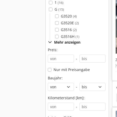
1
(16)
G
(15)
G3520
(4)
G3520E
(2)
G3516
(2)
G3516H
(1)
Mehr anzeigen
Preis:
-
Nur mit Preisangabe
Baujahr:
-
Takeuchi Kompaktlader
Takeuchi Kettenbagger
Kilometerstand [km]:
-