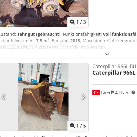
EORI/BTW/TAX: NL857401B(01) BIC/SWIFT: RABONL2U
1
/
3
Zustand:
sehr gut (gebraucht)
, Funktionsfähigkeit:
voll funktionsfä
Schaufelvolumen:
7,5 m³
, Baujahr:
2015
, Maschinen-/Fahrzeugnu
AUSGEZEICHNETER ZUSTAND Dcjdpfxjyl Irqo Am Rek
Caterpillar 966L B
Caterpillar
966L
Türkei
2.115 km
1
/
5