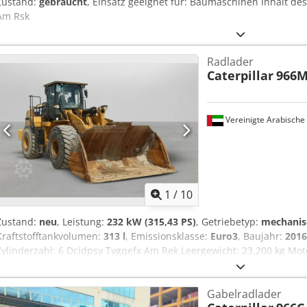
Zustand:
gebraucht
, Einsatz geeignet für: Baumaschinen Inhalt de
Am Rsk
Radlader
Caterpillar
966
Vereinigte Arabische
1
/
10
Zustand:
neu
, Leistung:
232 kW (315,43 PS)
, Getriebetyp:
mechanis
Kraftstofftankvolumen:
313 l
, Emissionsklasse:
Euro3
, Baujahr:
2016
Zylinderzahl: 6 Dcjdpsy Tygqefx Am Rek Leergewicht: 23.200 kg Moto
Gabelradlader