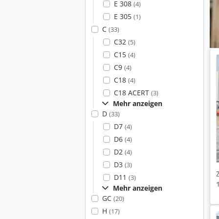
E 308
(4)
E 305
(1)
C
(33)
C32
(5)
C15
(4)
C9
(4)
C18
(4)
C18 ACERT
(3)
Mehr anzeigen
D
(33)
D7
(4)
D6
(4)
D2
(4)
D3
(3)
D11
(3)
Mehr anzeigen
GC
(20)
H
(17)