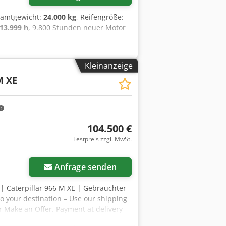
samtgewicht:
24.000 kg
, Reifengröße:
13.999 h
, 9.800 Stunden neuer Motor
Kleinanzeige
M XE
104.500 €
Festpreis zzgl. MwSt.
Anfrage senden
 | Caterpillar 966 M XE | Gebrauchter
to your destination – Use our shipping
r Make an Offer. Payment at delivery
e Am Rek 👷‍♂️ Inspected by an