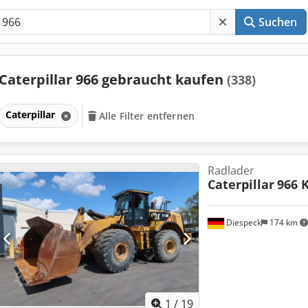
Suchen
Caterpillar 966 gebraucht kaufen
(338)
Caterpillar
Alle Filter entfernen
Radlader
Caterpillar
966 
Diespeck
174 km
1
/
19