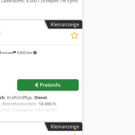
s Laderaums: 4.000 l Dcodpen Tm Eysfx
Kleinanzeige
M
 Emirate
4.820 km
Preisinfo
ch
, Kraftstofftyp:
Diesel
,
, Betriebsstunden:
18.000 h
,
rtyp: Caterpillar C9.3 ACERT
Kleinanzeige