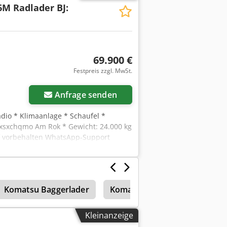
6M Radlader BJ:
69.900 €
Festpreis zzgl. MwSt.
Anfrage senden
adio * Klimaanlage * Schaufel *
fxsxchqmo Am Rok * Gewicht: 24.000 kg
uf vorbehalten WhatsApp-Support
ben Sie uns gerne bequem per
ch, Arabisch
Komatsu Baggerlader
Komatsu Wb 93
Minibag
Kleinanzeige