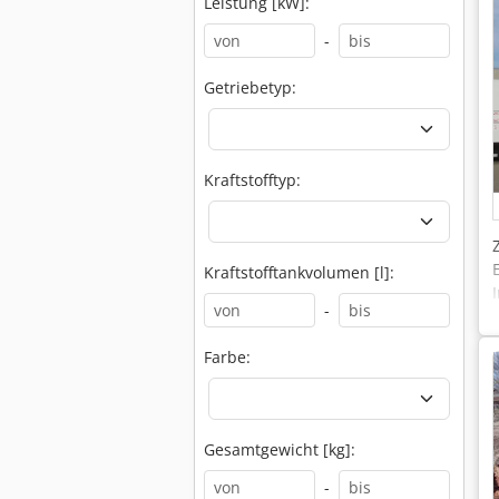
Leistung [kW]:
-
Getriebetyp:
Kraftstofftyp:
Kraftstofftankvolumen [l]:
-
Farbe:
Gesamtgewicht [kg]:
-