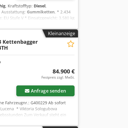
hig
, Kraftstofftyp:
Diesel
,
, Ausstattung:
Gummiketten
, * 2.434
: EU Stufe V * Einsatzgewicht: 3.580 kg
m - Transporthöhe: 2.480 mm)
* Proportionale Zusatzhydraulik *
Kleinanzeige
3 Kettenbagger
 BTH
84.900 €
Festpreis zzgl. MwSt.
Anfrage senden
rne Fahrzeugnr.: G400229 Ab sofort
s Lucena * Viktoria Sologubova
riebsstunden Zum Verkauf steht ein
m Betriebsgewicht von 22.800 kg
ch- und Baustellenarbeiten.