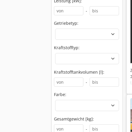
Leistung [kW]:
-
Getriebetyp:
Kraftstofftyp:
Kraftstofftankvolumen [l]:
-
Farbe:
Gesamtgewicht [kg]:
-