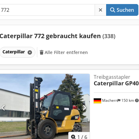
Suchen
Caterpillar 772 gebraucht kaufen
(338)
Caterpillar
Alle Filter entfernen
Treibgasstapler
Caterpillar
GP4
Machern
150 km
1
/
6