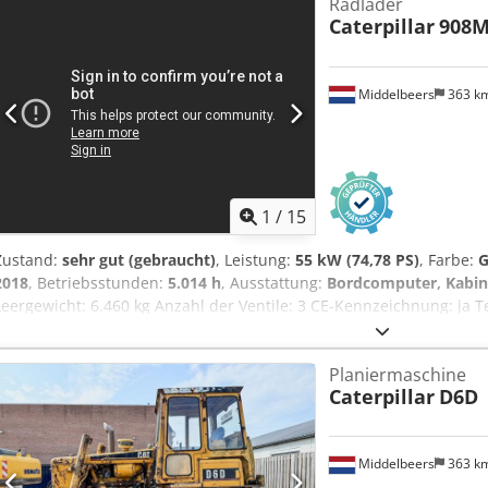
Radlader
Caterpillar
908
Middelbeers
363 k
1
/
15
Zustand:
sehr gut (gebraucht)
, Leistung:
55 kW (74,78 PS)
, Farbe:
G
2018
, Betriebsstunden:
5.014 h
, Ausstattung:
Bordcomputer, Kabi
Leergewicht: 6.460 kg Anzahl der Ventile: 3 CE-Kennzeichnung: ja 
Optischer Zustand: sehr gut Preis: Auf Anfrage Seriennummer: C
Asha = Weitere Optionen und Zubehör = - 3. Ventil - Geschlossene
Planiermaschine
Caterpillar
D6D
Middelbeers
363 k