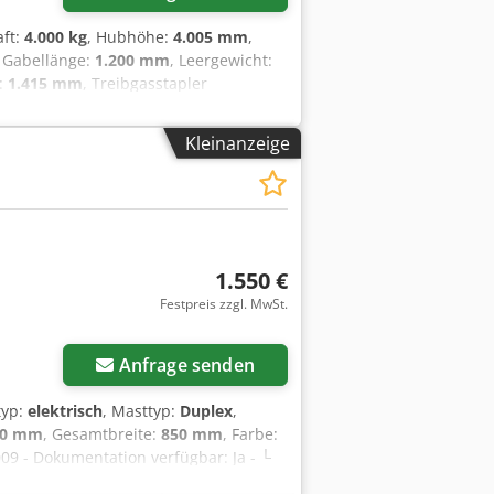
aft:
4.000 kg
, Hubhöhe:
4.005 mm
,
, Gabellänge:
1.200 mm
, Leergewicht:
e:
1.415 mm
, Treibgasstapler
ttyp: Standard Zustand Technisch:
0% Bereifung hinten Typ: Luft
Kleinanzeige
 in gutem Zustand. Wartung und UVV-
Monaten. Seitenschieber,
beitsscheinwerfer hinten,
1.550 €
Festpreis zzgl. MwSt.
Anfrage senden
ftyp:
elektrisch
, Masttyp:
Duplex
,
60 mm
, Gesamtbreite:
850 mm
, Farbe:
009 - Dokumentation verfügbar: Ja - └
n: Ja - CE-Zertifikat vorhanden: