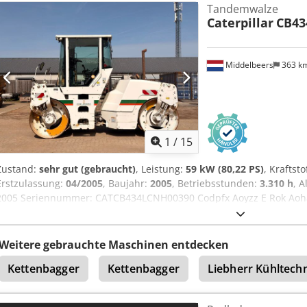
Tandemwalze
Caterpillar
CB43
Middelbeers
363 k
1
/
15
Zustand:
sehr gut (gebraucht)
, Leistung:
59 kW (80,22 PS)
, Kraftsto
Erstzulassung:
04/2005
, Baujahr:
2005
, Betriebsstunden:
3.310 h
, 
2005 Seriennummer: CATCB434LCNH00390 Codpfx Aoyzz E Rok Aoha
Zylinderzahl: 4 Motorhubraum: 4.400 cc Antrieb: Rad Leergewicht: 7
cm Zustand Technischer Zustand: sehr gut Optischer Zustand: sehr 
Informationen Preis: Auf Anfrage Weitere Informationen Wenden Si
Weitere gebrauchte Maschinen entdecken
Informationen zu erhalten.
Kettenbagger
Kettenbagger
Liebherr Kühltech