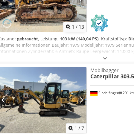
1
/
13
Zustand:
gebraucht
, Leistung:
103 kW (140,04 PS)
, Kraftstofftyp:
Di
Allgemeine Informationen Baujahr: 1979 Modelljahr: 1979 Serien
Informationen Zylinderzahl: 6 Antrieb: Raupe Leergewicht: 14.000 
Allgemeiner Zustand: durchschnittlich Technischer Zustand: gut Op
Informationen Preis: Auf Anfrage Weitere Informationen Wenden Si
Mobilbagger
Informationen zu erhalten.
Caterpillar
303.
Sindelfingen
291 k
1
/
7