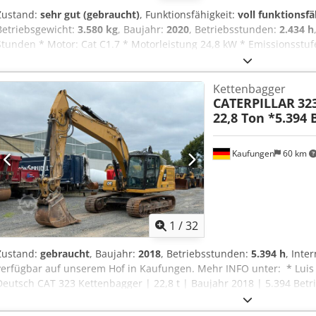
Zustand:
sehr gut (gebraucht)
, Funktionsfähigkeit:
voll funktionsfä
Betriebsgewicht:
3.580 kg
, Baujahr:
2020
, Betriebsstunden:
2.434 h
Stunden * Motor: Cat C1.7 * Motorleistung 24,8 kW * Emissionsstufe
* Abmessungen (Transportlänge: 4.800 - Transportbreite: 1.780 m
Cjdpfxszrthvs Ak Ajha * Kurzheck (ECR – Extended Compact Radius) 
Kettenbagger
Schnellwechsler
CATERPILLAR
32
22,8 Ton *5.394
Kaufungen
60 km
1
/
32
Zustand:
gebraucht
, Baujahr:
2018
, Betriebsstunden:
5.394 h
, Inte
verfügbar auf unserem Hof in Kaufungen. Mehr INFO unter: * Lui
Deutsch CAT 323 Kettenbagger | 22,8 t | Baujahr 2018 | 5.394 Bet
gebrauchter CAT 323 Kettenbagger aus dem Baujahr 2018. Mit eine
eignet sich die Maschine ideal für Erdbewegungs-, Tiefbau-, Abbru