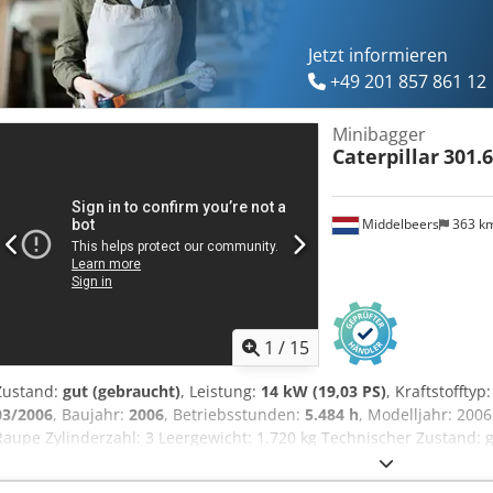
Jetzt informieren
+49 201 857 861 12
Minibagger
Caterpillar
301.
Middelbeers
363 k
1
/
15
Zustand:
gut (gebraucht)
, Leistung:
14 kW (19,03 PS)
, Kraftstofftyp
03/2006
, Baujahr:
2006
, Betriebsstunden:
5.484 h
, Modelljahr: 200
Raupe Zylinderzahl: 3 Leergewicht: 1.720 kg Technischer Zustand: g
Anfrage Seriennummer: JBB00645 Wenden Sie sich an Ernst van He
erhalten.