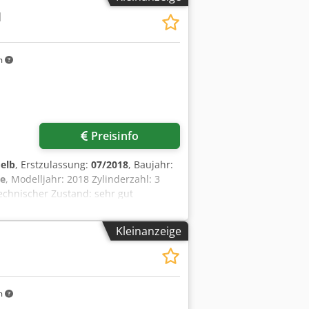
M
m
Preisinfo
elb
, Erstzulassung:
07/2018
, Baujahr:
ne
, Modelljahr: 2018 Zylinderzahl: 3
Technischer Zustand: sehr gut
AT0908MAH8803391 Codpfxsy A Tn He Ak
 Kabine - Zentralschmierung
Kleinanzeige
m