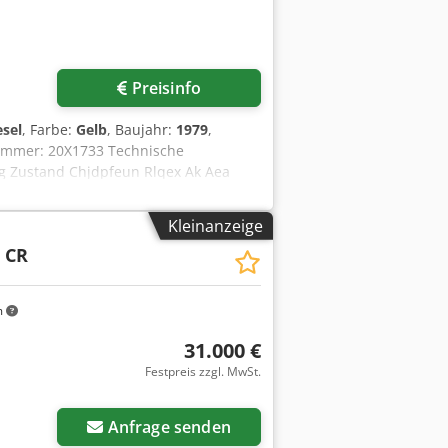
Preisinfo
esel
, Farbe:
Gelb
, Baujahr:
1979
,
nummer: 20X1733 Technische
kg Zustand Chjdpfeun Rlqex Ak Aea
tischer Zustand: schlecht Finanzielle
e sich an Ernst van Hek, um weitere
Kleinanzeige
5 CR
m
31.000 €
Festpreis zzgl. MwSt.
Anfrage senden