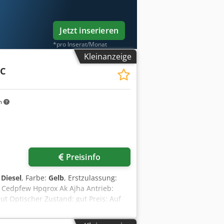
Jetzt inserieren
*pro Inserat/Monat
Kleinanzeige
6C
m
Preisinfo
:
Diesel
, Farbe:
Gelb
, Erstzulassung:
6 Cedpfew Hpqrox Ak Ajha Antrieb:
ut Optischer Zustand: gut Preis: Auf
k, um weitere Informationen zu