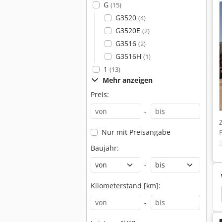
G
(15)
G3520
(4)
G3520E
(2)
G3516
(2)
G3516H
(1)
1
(13)
Mehr anzeigen
Preis:
-
Nur mit Preisangabe
Baujahr:
-
Kilometerstand [km]:
technik
Liebherr Baumaschinen
Liebherr 941
-