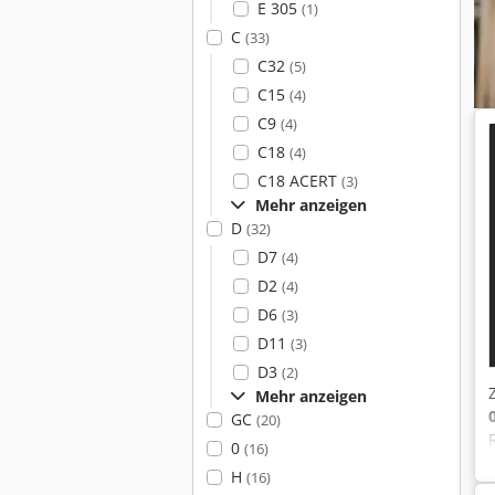
E 305
(1)
C
(33)
C32
(5)
C15
(4)
C9
(4)
C18
(4)
C18 ACERT
(3)
Mehr anzeigen
D
(32)
D7
(4)
D2
(4)
D6
(3)
D11
(3)
D3
(2)
Mehr anzeigen
GC
(20)
0
(16)
H
(16)