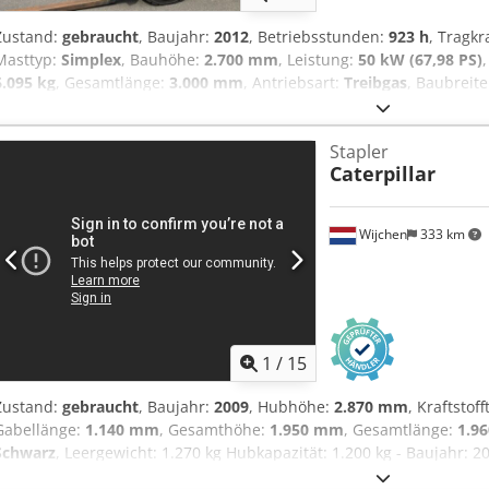
Zustand:
gebraucht
, Baujahr:
2012
, Betriebsstunden:
923 h
, Tragkr
Masttyp:
Simplex
, Bauhöhe:
2.700 mm
, Leistung:
50 kW (67,98 PS)
6.095 kg
, Gesamtlänge:
3.000 mm
, Antriebsart:
Treibgas
, Baubreit
Lastschwerpunkt: 500 Gabelbreite: 125 mm Gabeldicke: 50 mm Mas
sehr gut Bereifung vorne Typ: Luft Bereifung vorne Zustand: 60 - 8
Stapler
Bereifung hinten Zustand: 60 - 80% Beschreibung: Gebrauchtgerät
Caterpillar
Prüfung erneuert. Gebrauchtgerät mit einer Gewährleistung von 3 
Zinkenverstellgerät, Cedpfx Akjl Hbmpe Asha 3. Ventil, 4. Ventil, Ar
Arbeitsscheinwerfer vorn, Heizung, Vollkabine,
Wijchen
333 km
1
/
15
Zustand:
gebraucht
, Baujahr:
2009
, Hubhöhe:
2.870 mm
, Kraftstof
Gabellänge:
1.140 mm
, Gesamthöhe:
1.950 mm
, Gesamtlänge:
1.9
Schwarz
, Leergewicht: 1.270 kg Hubkapazität: 1.200 kg - Baujahr: 2
Typ Dokumentation: Benutzerhandbuch - CE-Kennzeichnung vorhande