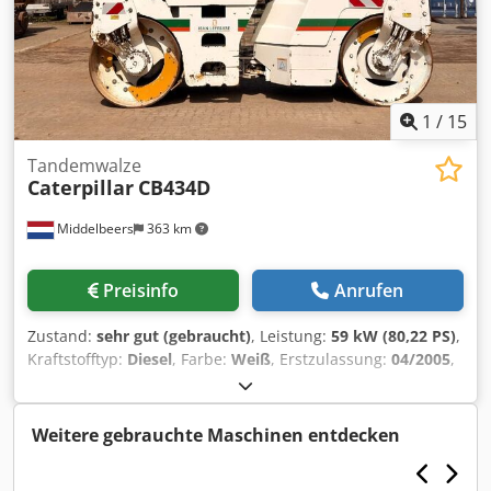
1
/
15
Tandemwalze
Caterpillar
CB434D
Middelbeers
363 km
Preisinfo
Anrufen
Zustand:
sehr gut (gebraucht)
, Leistung:
59 kW (80,22 PS)
,
Kraftstofftyp:
Diesel
, Farbe:
Weiß
, Erstzulassung:
04/2005
,
Baujahr:
2005
, Betriebsstunden:
3.310 h
, Allgemeine
Informationen Modelljahr: 2005 Seriennummer:
CATCB434LCNH00390 Technische Informationen
Weitere gebrauchte Maschinen entdecken
Zylinderzahl: 4 Motorhubraum: 4.400 cc Antrieb: Rad
Leergewicht: 7.500 kg Funktionell Arbeitsbreite: 150 cm