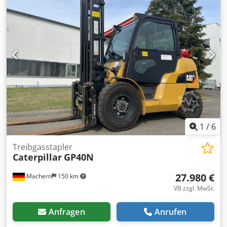
1
/
6
Treibgasstapler
Caterpillar
GP40N
27.980 €
Machern
150 km
VB zzgl. MwSt.
Anfragen
Anrufen