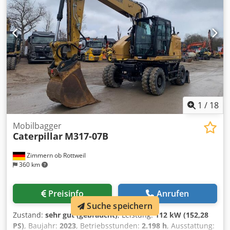
Reifengröße: 10.00-20 ca. 30% erhalten Schildabstützung
Motor mit 129kW CE Betriebsgewicht: 19 to
1
/
18
Mobilbagger
Caterpillar
M317-07B
Zimmern ob Rottweil
360 km
Preisinfo
Anrufen
Suche speichern
Zustand:
sehr gut (gebraucht)
, Leistung:
112 kW (152,28
PS)
, Baujahr:
2023
, Betriebsstunden:
2.198 h
, Ausstattung: