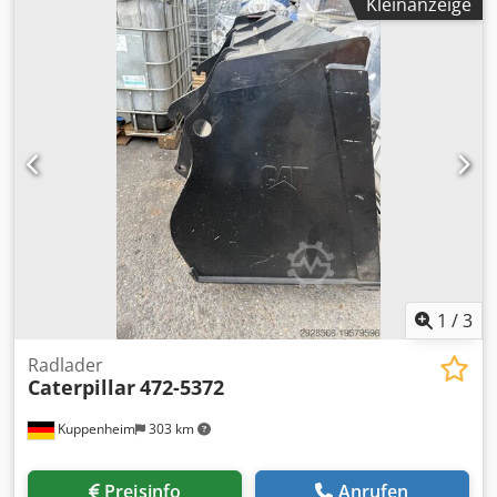
Kleinanzeige
Letzter Service bei ca. 5.960 Stunden * Inkl. hydraulischer
Schnellwechsler CW20 * Inkl. hydraulischer
Gabenräumlöffel * Deutsche Maschine * 1. Hand *
Gummipads Chodpfxsy Sdlzs Am Uja * Schild * Klima - A/C
* Rückfahrkamera * Verrohrt * Guter Zustand! * Laufwerk:
ca. 40-50% * Weitere Fotos und Video auf Anfrage (Whats
APP ERIK) * Preis: 45.900 Euro, netto + 19% MwSt. ---- Für
weitere Fragen bitte anrufen: For more question please
call: Erik Kortum: Whats App ?Alle Angaben ohne Gewähr
und Garantie, Irrtümer und Zwischenverkauf vorbehalten.
?
1
/
3
Radlader
Caterpillar
472-5372
Kuppenheim
303 km
Preisinfo
Anrufen