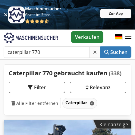
Maschinensucher
Zur App
Gratis im Store
Verkaufen
Suchen
Caterpillar 770 gebraucht kaufen
(338)
Filter
Relevanz
Caterpillar
Alle Filter entfernen
Kleinanzeige