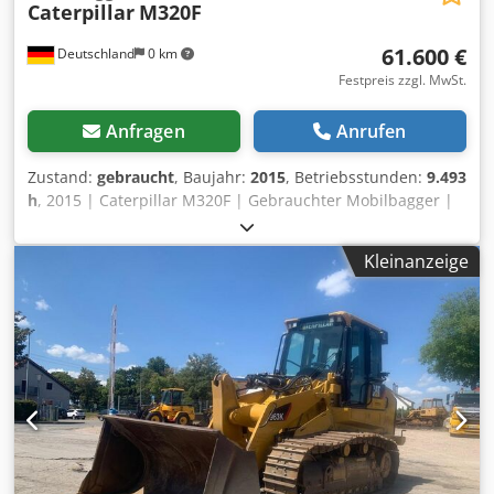
Caterpillar
M320F
61.600 €
Deutschland
0 km
Festpreis zzgl. MwSt.
Anfragen
Anrufen
Zustand:
gebraucht
, Baujahr:
2015
, Betriebsstunden:
9.493
h
, 2015 | Caterpillar M320F | Gebrauchter Mobilbagger |
9493 hours Chsdpfszhw Ekex Am Uoa 📍Location:
Deutschland 🚛 Delivery available to your destination – Use
Kleinanzeige
our shipping calculator to estimate transport costs! 💰 Buy
Now for EUR 61600 or Make an Offer. Payment at delivery
available for an affordable fee (subject to approval)* 👷‍♂️
Inspected by an independent expert 56 Inspektionspunkte
48 genehmigt ✅ 8 unvollkommene ℹ️ 0 Ausgaben ⚠️ 📌
Inspector's Comment: Maschine mit bereits 9.500 Stunden.
Jedoch wurde nach einem Umfaller auf die Seite die
Maschine einem kompletten Rework unterzogen. Dabei
wurde die Kabine erneuert und die Maschine einmal neu
lackiert. 📄 Want to see the full inspection, extra photos, or