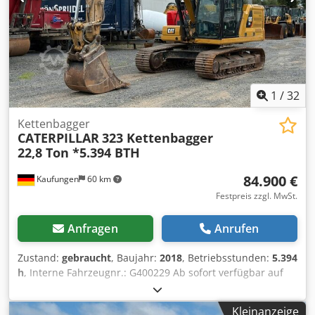
1
/
32
Kettenbagger
CATERPILLAR
323 Kettenbagger
22,8 Ton *5.394 BTH
84.900 €
Kaufungen
60 km
Festpreis zzgl. MwSt.
Anfragen
Anrufen
Zustand:
gebraucht
, Baujahr:
2018
, Betriebsstunden:
5.394
h
, Interne Fahrzeugnr.: G400229 Ab sofort verfügbar auf
unserem Hof in Kaufungen. Mehr INFO unter: * Luis
Lucena * Viktoria Sologubova Deutsch CAT 323
Kleinanzeige