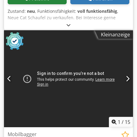
Zustand:
neu
, Funktionsfähigkeit:
voll funktionsfähig
,
Neue Cat Schaufel zu verkaufen. Bei Interesse gerne
schreiben Cjdpfx Aewzu Apem Usha
Kleinanzeige
1
/
15
Mobilbagger