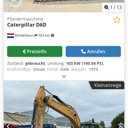
1
/
13
Planiermaschine
Caterpillar
D6D
Middelbeers
363 km
Preisinfo
Anrufen
Zustand:
gebraucht
, Leistung:
103 kW (140,04 PS)
,
Kraftstofftyp:
Diesel
, Farbe:
Gelb
, Baujahr:
1979
,
Allgemeine Informationen Baujahr: 1979 Modelljahr: 1979
Seriennummer: 20X1733 Technische Informationen
Kleinanzeige
Zylinderzahl: 6 Antrieb: Raupe Leergewicht: 14.000 kg
Zustand Allgemeiner Zustand: durchschnittlich
Technischer Zustand: gut Optischer Zustand: schlecht
Finanzielle Informationen Preis: Auf Anfrage Weitere
Informationen Wenden Sie sich an Ernst van Hek, um
weitere Informationen zu erhalten. Codsun Rlqspfx Am
Uoha