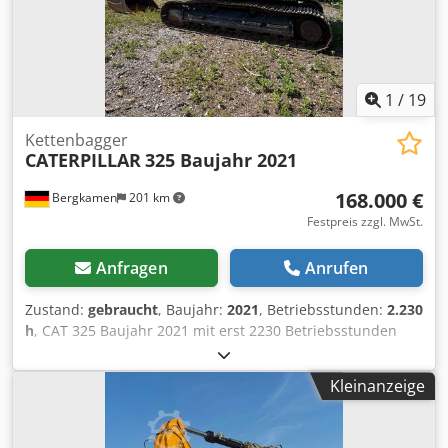
1
/
19
Kettenbagger
CATERPILLAR
325 Baujahr 2021
168.000 €
Bergkamen
201 km
Festpreis zzgl. MwSt.
Anfragen
Anrufen
Zustand:
gebraucht
, Baujahr:
2021
, Betriebsstunden:
2.230
h
, CAT 325 Baujahr 2021 mit erst 2230 Betriebsstunden
Cjdpezg S Abefx Am Uoha Top Zustand Betriebsgewicht ca.
28.500 kg Motor Cat C4.4 Turbodiesel Motorleistung 128,5
Kleinanzeige
kW (172 PS) Hubraum 4,4 Liter Abgasnorm EU Stufe V
Kraftstofftank ca. 313 Liter Hydrauliksystem ca. 230 Liter
Max. Grabtiefe 6,70 m Max. Klima CE