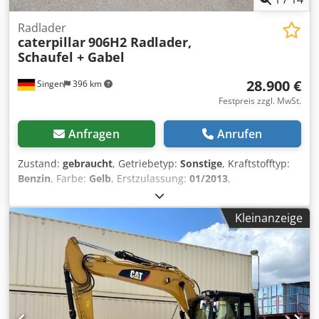
Radlader
caterpillar
906H2 Radlader,
Schaufel + Gabel
28.900 €
Singen
396 km
Festpreis zzgl. MwSt.
Anfragen
Anrufen
Zustand:
gebraucht
, Getriebetyp:
Sonstige
, Kraftstofftyp:
Benzin
, Farbe:
Gelb
, Erstzulassung:
01/2013
,
Emissionsklasse:
keine
, Federung:
Sonstige
, Baujahr:
2013
,
Betriebsstunden:
3.700 h
, Fahrerkabine:
Sonstige
, *
Kleinanzeige
Schaufel Chsdpezrzf Aofx Am Usa * Ladegabel ...
Gebrauchtwagen, inkl. Mwst.