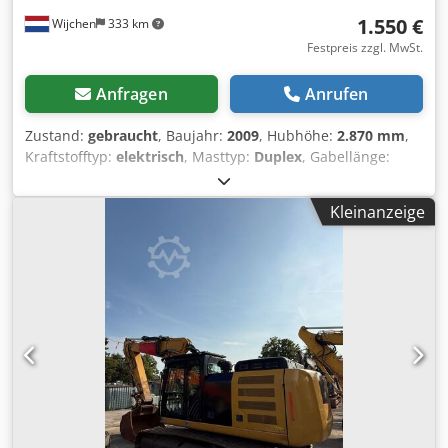
1.550 €
Wijchen
333 km
Festpreis zzgl. MwSt.
Anfragen
Anrufen
Zustand:
gebraucht
, Baujahr:
2009
, Hubhöhe:
2.870 mm
,
Kraftstofftyp:
elektrisch
, Masttyp:
Duplex
, Gabellänge:
1.140 mm
, Gesamthöhe:
1.950 mm
, Gesamtlänge:
1.960
mm
, Gesamtbreite:
850 mm
, Farbe:
Schwarz
, Leergewicht:
Kleinanzeige
1.270 kg Hubkapazität: 1.200 kg - Baujahr: 2009 -
Dokumentation verfügbar: Ja Chsdpfx Ajzrmglem Usa - └
Typ Dokumentation: Benutzerhandbuch - CE-
Kennzeichnung vorhanden: Ja - CE-Zertifikat vorhanden:
Nein - Seriennummer: 7XL00043 - Typ: Stehender Stapler -
Hubkraft: 1200kg - Hubhöhe: 2870mm - Durchfahrtshöhe:
1950mm - Gabelzinkenlänge: 1140mm - Gabelbreite:
560mm - Mast: Duplex - Antrieb: Elektrisch -
Batterieinformationen: - └ Marke/Typ: PZS 345 - └ Baujahr
der Batterie: 2009 - └ Kapazität: 345Ah - └
Batteriespannung: 24V - └ Troglänge [mm]: 790 - └