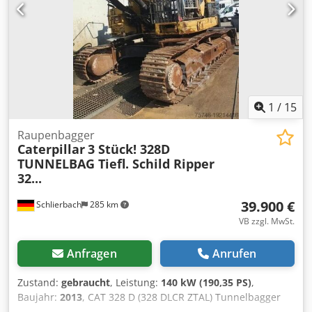
Schneller Service. Cjdpfjvyn A Ujx Am Usha Großer Vorrat,
direkt lieferbar.
1
/
15
Raupenbagger
Caterpillar
3 Stück! 328D
TUNNELBAG Tiefl. Schild Ripper
32...
39.900 €
Schlierbach
285 km
VB zzgl. MwSt.
Anfragen
Anrufen
Zustand:
gebraucht
, Leistung:
140 kW (190,35 PS)
,
Baujahr:
2013
, CAT 328 D (328 DLCR ZTAL) Tunnelbagger
Sehr viele Teile zusätzlich gegen Aufpreis erhältlich, z. B.