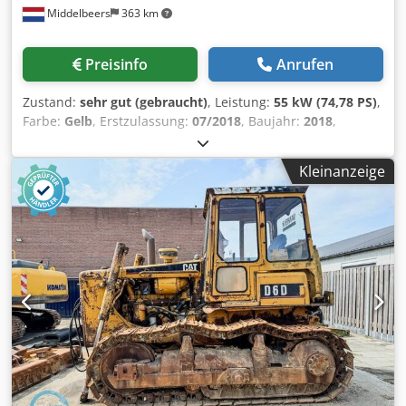
Middelbeers
363 km
Preisinfo
Anrufen
Zustand:
sehr gut (gebraucht)
, Leistung:
55 kW (74,78 PS)
,
Farbe:
Gelb
, Erstzulassung:
07/2018
, Baujahr:
2018
,
Betriebsstunden:
5.014 h
, Ausstattung:
Bordcomputer,
Kabine
, Modelljahr: 2018 Zylinderzahl: 3 Leergewicht:
Kleinanzeige
6.460 kg Anzahl der Ventile: 3 CE-Kennzeichnung: ja
Technischer Zustand: sehr gut Chedpfxsy A Tn Hj Am Uea
Optischer Zustand: sehr gut Preis: Auf Anfrage
Seriennummer: CAT0908MAH8803391 = Weitere Optionen
und Zubehör = - 3. Ventil - Geschlossene Kabine -
Zentralschmierung