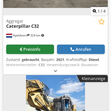
1
/
4
Aggregat
Caterpillar
C32
Apeldoorn
324 km
Preisinfo
Anrufen
Zustand:
gebraucht
, Baujahr:
2021
, Kraftstofftyp:
Diesel
,
Motorenhersteller:
C32
, Verwendungszweck: Bauwesen
Leergewicht: 18.221 kg Generatorleistung: 1.100 kVA
Transportabmessungen (L x B x H): 20 ft HC container
Kleinanzeige
Wenden Sie sich an Sales Department, um weitere
Informationen zu erhalten. Über 85 Jahre Sales-Erfahrung
in den Niederlanden. Ein Expertenteam, das nach
individuellen Lösungen für Ihren Bedarf sucht. 1000
Stunden oder 1 Jahr Garantie: optimale Sicherheit. Rund
um die Uhr an sieben Tagen in der Woche erreichbar.