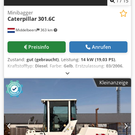
1
/
15
Minibagger
Caterpillar
301.6C
Middelbeers
363 km
Preisinfo
Anrufen
Zustand:
gut (gebraucht)
, Leistung:
14 kW (19,03 PS)
,
Kraftstofftyp:
Diesel
, Farbe:
Gelb
, Erstzulassung:
03/2006
,
Baujahr:
2006
, Betriebsstunden:
5.484 h
, Modelljahr: 2006
Antrieb: Raupe Zylinderzahl: 3 Leergewicht: 1.720 kg
Kleinanzeige
Technischer Zustand: gut Optischer Zustand: gut Preis: Auf
Anfrage Codpfxow Hpqrs Am Ueha Seriennummer:
JBB00645 Wenden Sie sich an Ernst van Hek, um weitere
Informationen zu erhalten.