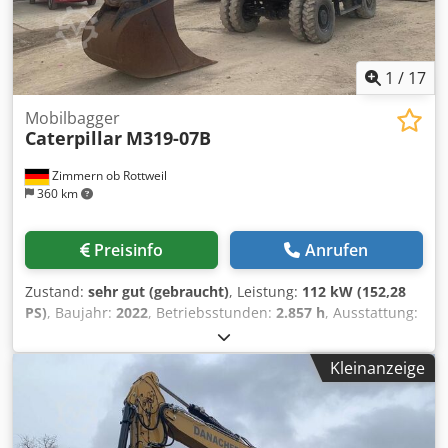
1
/
17
Mobilbagger
Caterpillar
M319-07B
Zimmern ob Rottweil
360 km
Preisinfo
Anrufen
Zustand:
sehr gut (gebraucht)
, Leistung:
112 kW (152,28
PS)
, Baujahr:
2022
, Betriebsstunden:
2.857 h
, Ausstattung:
Klimaanlage
, CATERPILLAR M319-07B Baujahr 2022
Betriebsstunden 2.857 std. Geschlossene Kabine
Kleinanzeige
Klimaanlage Radio Rück- und Seitenkamera
Verstellausleger Cjdpfxeyin Dbj Am Uoha Stiel: 2,50m.
Vollverrohrung (Hammer-, Greifer-, Schere-)
Schnellwechsler OQ70/55 1 x Löffel Zentralschmieranlage