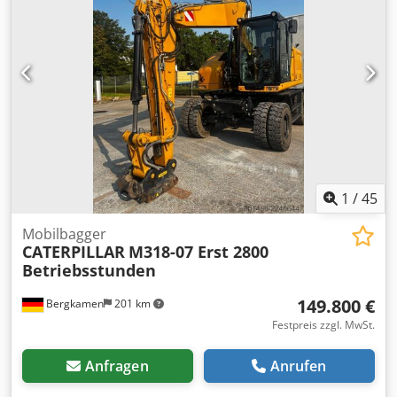
1
/
45
Mobilbagger
CATERPILLAR
M318-07 Erst 2800
Betriebsstunden
149.800 €
Bergkamen
201 km
Festpreis zzgl. MwSt.
Anfragen
Anrufen