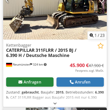
1
/
23
Kettenbagger
CATERPILLAR
311FLRR / 2015 BJ /
6.390 H / Deutsche Maschine
45.900 €
Neumünster
324 km
47.900 €
Festpreis zzgl. MwSt.
Anfragen
Anrufen
Zustand:
gebraucht
, Baujahr:
2015
, Betriebsstunden:
6.390
h
, CAT 311FLRR Bagger aus Baujahr 2015 mit nur 6.390
Betriebsstunden ! ----* Hersteller: CAT * Typ: 311FL RR *
Baujahr: 2015 * Abgelesene Betriebsstunden: ca. 6.390 *