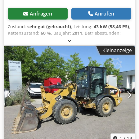
Anfragen
Anrufen
Zustand:
sehr gut (gebraucht)
, Leistung:
43 kW (58,46 PS)
,
Kettenzustand:
60 %
, Baujahr:
2011
, Betriebsstunden:
8.204 h
, Ausstattung:
Gummiketten, Klimaanlage
,
CATERPILLAR 308D Baujahr 2011 Betriebsstunden: 8.204
Kleinanzeige
Std. Geschlossene Kabine Klimaanlage Radio Chjdpfx Aezrt
Amjm Usa Monoausleger Stiellänge: 2,20 m. Hammer-,
Greifer-, Scheren- Verrohrung Schnellwechsler OQ45 1x
Löffel – 750mm breit Laufwerk ca. 60% erhalten
Bodenplatten 450 mm breit Schildabstützung Mitsubishi
Motor mit 43 kW CE Einsatzgewicht: 8,5 to.
1
/
14