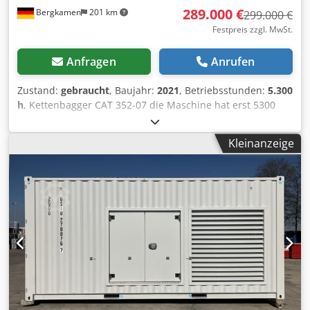
289.000 €
Bergkamen
201 km
299.000 €
Festpreis zzgl. MwSt.
Anfragen
Anrufen
Zustand:
gebraucht
, Baujahr:
2021
, Betriebsstunden:
5.300
h
, Kettenbagger CAT 352-07 die Maschine hat erst 5300
Betriebsstunden und ist in guten Zustand Chedpfsyy Hvxsx
Am Uoa Einsatzgewicht ca. 52.800 kg
Kleinanzeige