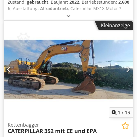
Zustand:
gebraucht
, Baujahr:
2022
, Betriebsstunden:
2.600
h
, Ausstattung:
Allradantrieb
, Caterpillar M318 Motor ?
Motor: Cat C4.4 ? Leistung (ISO 14396): 129 kW / ca. 176 PS
? Hubraum: 4,4 l ? Zylinder: 4 ? Emission: EU Stage V
Kleinanzeige
Fahrleistung Höchstgeschwindigkeit: bis ca. 35 km/h *
Antrieb: hydrostatischer Fahrantrieb * Lenkung: Allrad mit
Pendelachse Tank & Hydraulik Dieseltank: ca. 350 Liter *
Hydrauliksystem: Load-Sensing Hydraulik mit mehreren
Zusatzkreisen für Anbaugeräte Chodpfszqx Rtox Am Uja
Klimaanlage Erst 2600 Betriebsstunden und eine sehr gute
Zustand
1
/
19
Kettenbagger
CATERPILLAR
352 mit CE und EPA