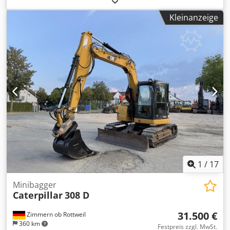
ein kompletter Oberbau etc.!! • Leistung: 140 kW (190 PS) •
Kleinanzeige
Knick-/ Verstellausleger für Tunnelarbeiten •
Schnellwechseleinrichtung • Schildabstützung • Klima •
Kurzheckversion • 11.600 Bh. • 600 mm Kettenbreite •
inclusive 1 x Tieflöffel 1.3 m³ und 1 x Ripper •
Baggergrabungstiefe: ca. 7m • Leergewicht: 43.500 kg -
deutsche Maschine! Csdpfxjwmpcuo Am Usha -
funktionsfähig! - Alle Kundendienste durch Fa. Zeppelin /
Caterpillar Irrtümer und Zwischenverkauf vorbehaltlich! =
Weitere Informationen = Baujahr: 2013 Schäden: keines
1
/
17
Minibagger
Caterpillar
308 D
31.500 €
Zimmern ob Rottweil
360 km
Festpreis zzgl. MwSt.