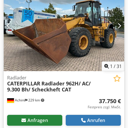
Schnellwechselsystem! Palettengabel gegen Aufpreis.
17762 Betriebsstunden 12600 kg Eigengewicht 93KW
Dcsdpfsi Tmhpsx Ac Eek Produkt Nummer: 9AR00289
Technisch in Ordnung! Tel. 44
1
/
31
Radlader
CATERPILLAR
Radlader 962H/ AC/
9.300 Bh/ Scheckheft CAT
37.750 €
Achim
229 km
Festpreis zzgl. MwSt.
Anfragen
Anrufen