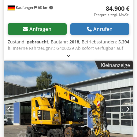
84.900 €
Kaufungen
60 km
Festpreis zzgl. MwSt.
Anfragen
Anrufen
Zustand:
gebraucht
, Baujahr:
2018
, Betriebsstunden:
5.394
h
, Interne Fahrzeugnr.: G400229 Ab sofort verfügbar auf
unserem Hof in Kaufungen. Mehr INFO unter: * Luis
Lucena * Viktoria Sologubova Deutsch CAT 323
Kleinanzeige
Kettenbagger | 22,8 t | Baujahr 2018 | 5.394
Betriebsstunden Zum Verkauf steht ein gebrauchter CAT
323 Kettenbagger aus dem Baujahr 2018. Mit einem
Betriebsgewicht von 22.800 kg eignet sich die Maschine
ideal für Erdbewegungs-, Tiefbau-, Abbruch- und
Baustellenarbeiten. Technische Daten: * Hersteller/Modell:
CAT 323 Dcjdpfozn D Rgsx Ac Eek * Fahrzeugart:
Kettenbagger * Baujahr: 2018 * Betriebsstunden: 5.394
Std. * Betriebsgewicht: 22.800 kg * Fahrzeugnummer:
G400229 * Ausstattung: Schnellwechseleinrichtung *
Zustand: Gebraucht Besichtigung nach vorheriger