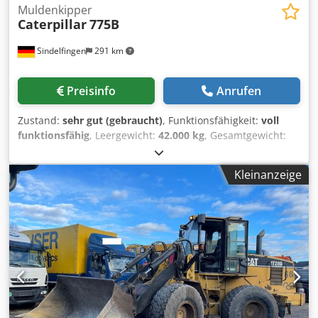
Muldenkipper
Caterpillar
775B
Sindelfingen
291 km
Preisinfo
Anrufen
Zustand:
sehr gut (gebraucht)
, Funktionsfähigkeit:
voll
funktionsfähig
, Leergewicht:
42.000 kg
, Gesamtgewicht:
102.000 kg
, Baujahr:
2009
, Betriebsstunden:
9.880 h
, *
Baujahr 2009 (certified rebuild) * 9.880 Stunden * Motor
Kleinanzeige
Cat 3412 DI V12 (760 PS / 567 kW) Dedpjzm Hl Rsfx Ac Eeck
* Nutzlast: 60 t * Leergewicht: 42.000 kg * zulässiges
Gesamtgewicht 102.000 kg * Fassungsvermögen 39,3 m³ *
Top Zustand