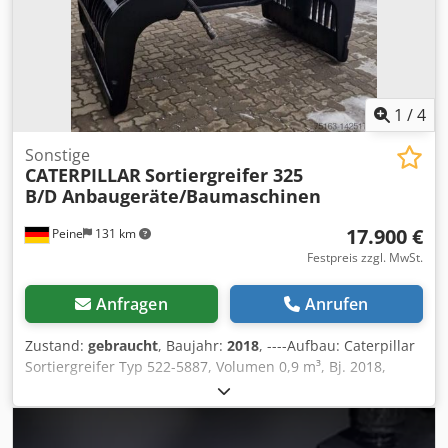
1
/
4
Sonstige
CATERPILLAR
Sortiergreifer 325
B/D Anbaugeräte/Baumaschinen
17.900 €
Peine
131 km
Festpreis zzgl. MwSt.
Anfragen
Anrufen
Zustand:
gebraucht
, Baujahr:
2018
, ----Aufbau: Caterpillar
Sortiergreifer Typ 522-5887, Volumen 0,9 m³, Bj. 2018,
Gewicht: 2.073 kg. I.D.-Plate Modell 226-4127, Typ
CW20/CW30/CW40, Bj. 2018, Gewicht: 141,2kg Verkauf nur
an Gewerbetreibende. BEI EXPORT IST NUR DER