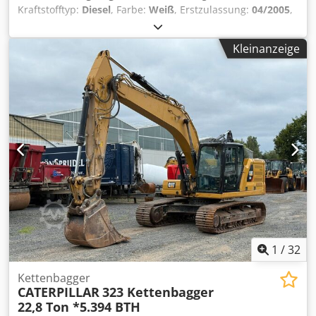
Kraftstofftyp:
Diesel
, Farbe:
Weiß
, Erstzulassung:
04/2005
,
Baujahr:
2005
, Betriebsstunden:
3.310 h
, Allgemeine
Informationen Modelljahr: 2005 Seriennummer:
Kleinanzeige
CATCB434LCNH00390 Technische Informationen
Zylinderzahl: 4 Motorhubraum: 4.400 cc Dedpfxsyzz E Rs
Ac Eock Antrieb: Rad Leergewicht: 7.500 kg Funktionell
Arbeitsbreite: 150 cm Zustand Technischer Zustand: sehr
gut Optischer Zustand: sehr gut Schäden: keines
Finanzielle Informationen Preis: Auf Anfrage Weitere
Informationen Wenden Sie sich an Ernst van Hek, um
weitere Informationen zu erhalten.
1
/
32
Kettenbagger
CATERPILLAR
323 Kettenbagger
22,8 Ton *5.394 BTH