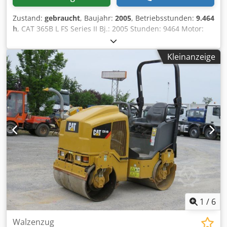
Zustand:
gebraucht
, Baujahr:
2005
, Betriebsstunden:
9.464
h
, CAT 365B L FS Series II Bj.: 2005 Stunden: 9464 Motor:
Cat 3196 ATAAC kW / PS: 297 / 404 Gewicht: 73.340kg
Dcsdpfx Acewlimqe Eek Ketten: 650mm 3-Steg-
Kleinanzeige
Bodenplatten Löffel: 4,00m³ Grabtiefe: 2.480mm
Schütthöhe: 10.960mm Ausstattung: Zentralschmieranlage
Klimaanlage Radio Maschine in technisch und optisch
einwandfreiem Zustand, sofort verfügbar
1
/
6
Walzenzug