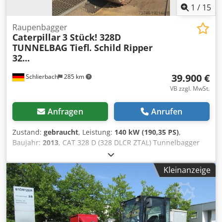
1
/
15
Raupenbagger
Caterpillar
3 Stück! 328D
TUNNELBAG Tiefl. Schild Ripper
32...
39.900 €
Schlierbach
285 km
VB zzgl. MwSt.
Anfragen
Anrufen
Zustand:
gebraucht
, Leistung:
140 kW (190,35 PS)
,
Baujahr:
2013
, CAT 328 D (328 DLCR ZTAL) Tunnelbagger
Sehr viele Teile zusätzlich gegen Aufpreis erhältlich, z. B.
ein kompletter Oberbau etc.!! • Leistung: 140 kW (190 PS) •
Kleinanzeige
Knick-/ Verstellausleger für Tunnelarbeiten •
Schnellwechseleinrichtung • Schildabstützung • Klima •
Kurzheckversion • 11.600 Bh. • 600 mm Kettenbreite •
inclusive 1 x Tieflöffel 1.3 m³ und 1 x Ripper •
Baggergrabungstiefe: ca. 7m Dcodpfjwmpcusx Ac Eok •