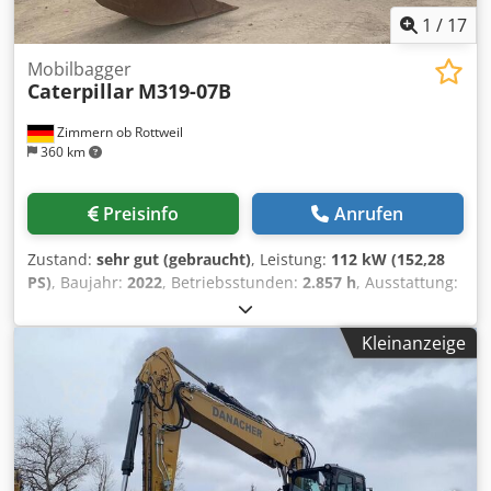
1
/
17
Mobilbagger
Caterpillar
M319-07B
Zimmern ob Rottweil
360 km
Preisinfo
Anrufen
Zustand:
sehr gut (gebraucht)
, Leistung:
112 kW (152,28
PS)
, Baujahr:
2022
, Betriebsstunden:
2.857 h
, Ausstattung:
Klimaanlage
, CATERPILLAR M319-07B Baujahr 2022
Betriebsstunden 2.857 std. Geschlossene Kabine
Kleinanzeige
Klimaanlage Radio Rück- und Seitenkamera
Verstellausleger Stiel: 2,50m. Djdpfx Aoyin Dbsc Eeck
Vollverrohrung (Hammer-, Greifer-, Schere-)
Schnellwechsler OQ70/55 1 x Löffel Zentralschmieranlage
Reifengröße: 10.00-20 ca. 30% erhalten Schildabstützung
Motor mit 129kW CE Betriebsgewicht: 19 to