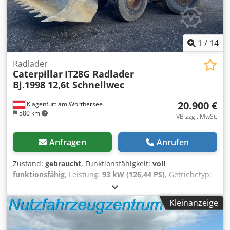
1
/
14
Radlader
Caterpillar
IT28G Radlader
Bj.1998 12,6t Schnellwec
20.900 €
Klagenfurt am Wörthersee
580 km
VB zzgl. MwSt.
Anfragen
Anrufen
Zustand:
gebraucht
, Funktionsfähigkeit:
voll
funktionsfähig
, Leistung:
93 kW (126,44 PS)
, Getriebetyp:
Automatisch
, Kraftstofftyp:
Diesel
, Leergewicht:
12.600 kg
,
Betriebsgewicht:
12.600 kg
, Achsen-Konfiguration:
4x4
,
Kleinanzeige
Erstzulassung:
10/1998
, Baujahr:
1998
, Betriebsstunden:
17.762 h
, Kraftstoff:
Diesel
, Ausstattung:
Allradantrieb,
Palettengabeln
, RADLADER CATERPILLAR IT28G