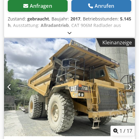
Anfragen
Anrufen
Zustand:
gebraucht
, Baujahr:
2017
, Betriebsstunden:
5.145
h
, Ausstattung:
Allradantrieb
, CAT 906M Radlader aus
Baujahr 2017 mit Schaufel & Gabel ! Dcedpszp Ayisfx Ac
Eok ----* Hersteller: CAT * Typ: 906M * Baujahr: 2017 *
Kleinanzeige
Abgelesene Betriebsstunden: ca. 5.145 * Mit Schaufel &
Gabel * Deutsche Maschine, 1. Hand * Hydraulischer
Schnellwechsler * CE Erklärung & Datenbestätigung
vorhanden * Weitere Fotos + Video auf Anfrage (Whats APP
Erik) * Preis: 26.900 Euro, netto + 19% MwSt. ----Für weitere
Fragen bitte anrufen: For more question please call: Erik
Kortum: Whats App ?Alle Angaben ohne Gewähr und
Garantie, Irrtümer und Zwischenverkauf vorbehalten. ?
1
/
17