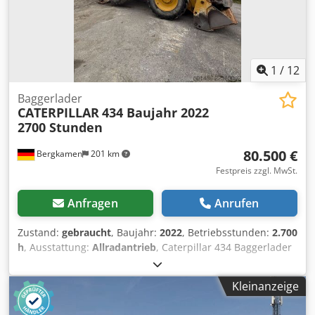
Powertrain Max Travel Speed 6.2 mph Drive 4WD Steer
Modes Yes Engine Horsepower 546 HP Engine
Manufacturer CATERPILLAR Engine Tier USA Tier 3
Shipping Dimensions Shipping Length 405 in Dcjdpfx Acjx
Sxmyj Eok Shipping Width 115 in Shipping Height 141 in
1
/
12
Shipping Weight 62,611 lb
Baggerlader
CATERPILLAR
434 Baujahr 2022
2700 Stunden
80.500 €
Bergkamen
201 km
Festpreis zzgl. MwSt.
Anfragen
Anrufen
Zustand:
gebraucht
, Baujahr:
2022
, Betriebsstunden:
2.700
h
, Ausstattung:
Allradantrieb
, Caterpillar 434 Baggerlader
2700 Stunden * Modellnummer: 434 * Baujahr: 2022 *
Betriebsgewicht: 9.520 kg Djdpfx Acozr Tqws Ejck * Top
Kleinanzeige
Zustand