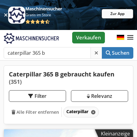
Maschinensucher
Zur App
Gratis im Store
Verkaufen
Suchen
Caterpillar 365 B gebraucht kaufen
(351)
Filter
Relevanz
Caterpillar
Alle Filter entfernen
Kleinanzeige