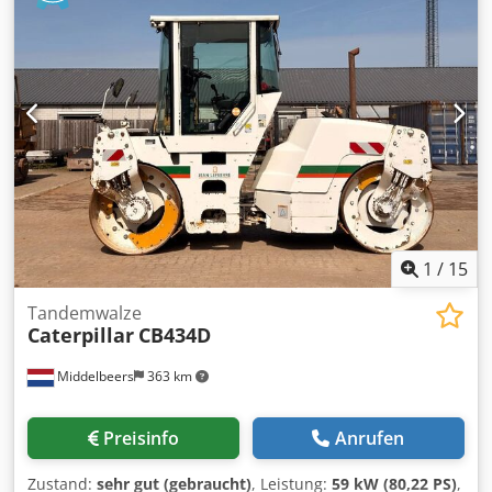
1
/
15
Tandemwalze
Caterpillar
CB434D
Middelbeers
363 km
Preisinfo
Anrufen
Zustand:
sehr gut (gebraucht)
, Leistung:
59 kW (80,22 PS)
,