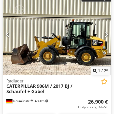
Seitenkamera Verstellausleger Stiel: 2,50m. Vollverrohrung
(Hammer-, Greifer-, Schere-) Schnellwechsler OQ70/55 1 x
Löffel Zentralschmieranlage Reifengröße: 10.00-20 ca. 40%
erhalten Schildabstützung Motor mit 112kW CE
Betriebsgewicht: 18.4 to.
1
/
25
Radlader
CATERPILLAR
906M / 2017 BJ /
Schaufel + Gabel
26.900 €
Neumünster
324 km
Festpreis zzgl. MwSt.