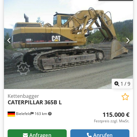
1
/
9
Kettenbagger
CATERPILLAR
365B L
115.000 €
Bielefeld
163 km
Festpreis zzgl. MwSt.
Anfragen
Anrufen