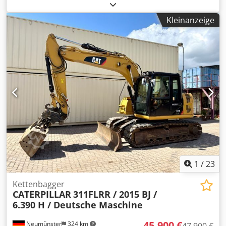
Emissionsklasse:
keine
, Federung:
Sonstige
, Baujahr:
2013
,
Betriebsstunden:
3.700 h
, Fahrerkabine:
Sonstige
, *
Kleinanzeige
Schaufel Dedpfx Aezrzf Asc Eock * Ladegabel ...
Gebrauchtwagen, inkl. Mwst.
1
/
23
Kettenbagger
CATERPILLAR
311FLRR / 2015 BJ /
6.390 H / Deutsche Maschine
45.900 €
Neumünster
324 km