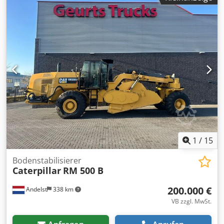
Asqrltrsc Eok Verkauf nur an Gewerbetreibende. BEI
EXPORT IST NUR DER NETTOPREIS ZU BEZAHLEN !!!!! ALLE
ANGABEN OHNE GEWÄHR INS.
AUSSTATTUNG+ZUBEHÖR.Grundlage aller Kaufverträge,
Rechnungen, Proforma-Rechnungen, Bestellungen,
Verkaufsgespräche sind unsere AGBs (Siehe dazu
Impressum).
1
/
15
Bodenstabilisierer
Caterpillar
RM 500 B
200.000 €
Andelst
338 km
VB zzgl. MwSt.