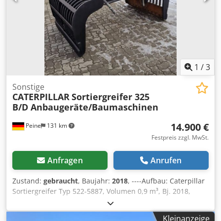
1
/
3
Sonstige
CATERPILLAR
Sortiergreifer 325
B/D Anbaugeräte/Baumaschinen
14.900 €
Peine
131 km
Festpreis zzgl. MwSt.
Anfragen
Anrufen
Zustand:
gebraucht
, Baujahr:
2018
, ----Aufbau: Caterpillar
Sortiergreifer Typ 522-5887, Volumen 0,9 m³, Bj. 2018,
Gewicht: 2.073 kg. I.D.-Plate Modell 226-4127, Typ
CW20/CW30/CW40, Bj. 2018, Gewicht: 141,2kg Dcjdpfx
Kleinanzeige