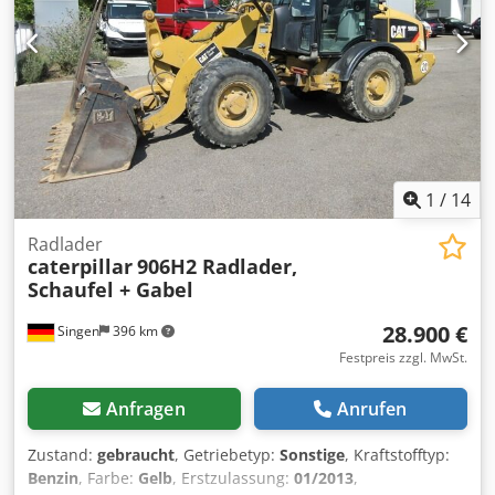
Leergewicht: 43.500 kg - deutsche Maschine! -
funktionsfähig! - Alle Kundendienste durch Fa. Zeppelin /
Caterpillar Irrtümer und Zwischenverkauf vorbehaltlich! =
Weitere Informationen = Baujahr: 2013 Schäden: keines
1
/
14
Radlader
caterpillar
906H2 Radlader,
Schaufel + Gabel
28.900 €
Singen
396 km
Festpreis zzgl. MwSt.
Anfragen
Anrufen
Zustand:
gebraucht
, Getriebetyp:
Sonstige
, Kraftstofftyp:
Benzin
, Farbe:
Gelb
, Erstzulassung:
01/2013
,