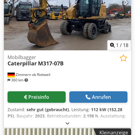
1
/
18
Mobilbagger
Caterpillar
M317-07B
Zimmern ob Rottweil
360 km
Preisinfo
Anrufen
Zustand:
sehr gut (gebraucht)
, Leistung:
112 kW (152,28
PS)
, Baujahr:
2023
, Betriebsstunden:
2.198 h
, Ausstattung:
Kabine, Klimaanlage
, CATERPILLAR M317-07B Baujahr 2023
Dcjdpfxjyi Tp No Ac Eek Betriebsstunden 2.198 std.
Kleinanzeige
Geschlossene Kabine Klimaanlage Radio Rück- und