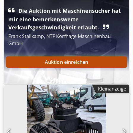
NETTOPREIS ZU BEZAHLEN !!!!! ALLE ANGABEN OHNE
GEWÄHR INS. AUSSTATTUNG+ZUBEHÖR.Grundlage aller
Die Auktion mit Maschinensucher hat
Kaufverträge, Rechnungen, Proforma-Rechnungen,
mir eine bemerkenswerte
Bestellungen, Verkaufsgespräche sind unsere AGBs (Siehe
dazu Impressum). Dodpjqw S D Tefx Ac Eeck
Verkaufsgeschwindigkeit erlaubt.
Frank Stallkamp, NTF Korfhage Maschinenbau
GmbH
Auktion einreichen
Kleinanzeige