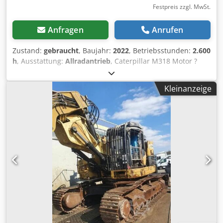
Festpreis zzgl. MwSt.
Anfragen
Anrufen
Zustand:
gebraucht
, Baujahr:
2022
, Betriebsstunden:
2.600
h
, Ausstattung:
Allradantrieb
, Caterpillar M318 Motor ?
Motor: Cat C4.4 ? Leistung (ISO 14396): 129 kW / ca. 176 PS
? Hubraum: 4,4 l ? Zylinder: 4 ? Emission: EU Stage V
Kleinanzeige
Fahrleistung Höchstgeschwindigkeit: bis ca. 35 km/h *
Antrieb: hydrostatischer Fahrantrieb * Lenkung: Allrad mit
Pendelachse Tank & Hydraulik Dieseltank: ca. 350 Liter *
Hydrauliksystem: Load-Sensing Hydraulik mit mehreren
Zusatzkreisen für Anbaugeräte Klimaanlage Dsdpfx Acjzqx
Rts Esck Erst 2600 Betriebsstunden und eine sehr gute
Zustand