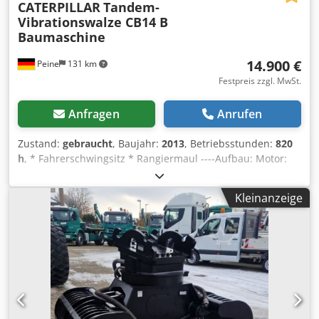
CATERPILLAR
Tandem-
Vibrationswalze CB14 B
Baumaschine
14.900 €
Peine
131 km
Festpreis zzgl. MwSt.
Anfragen
Anrufen
Zustand:
gebraucht
, Baujahr:
2013
, Betriebsstunden:
820
h
, * Fahrerschwingsitz * Rangiermaul ----Aufbau: Motor:
Kohler 3-Zylinder Diesel, 16,8 KW, Hydrostatischer
Fahrantrieb, Bandagenbreite 900mm, Überrollschutz
Kleinanzeige
klappbar Djdpfx Asmczgkoc Esck Verkauf nur an
Gewerbetreibende. BEI EXPORT IST NUR DER NETTOPREIS
ZU BEZAHLEN !!!!! ALLE ANGABEN OHNE GEWÄHR INS.
AUSSTATTUNG+ZUBEHÖR.Grundlage aller Kaufverträge,
Rechnungen, Proforma-Rechnungen, Bestellungen,
Verkaufsgespräche sind unsere AGBs (Siehe dazu
Impressum).