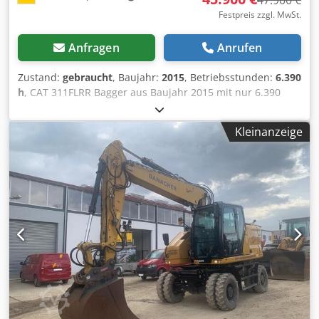
47.900 €
Festpreis zzgl. MwSt.
Anfragen
Anrufen
Zustand:
gebraucht
, Baujahr:
2015
, Betriebsstunden:
6.390
h
, CAT 311FLRR Bagger aus Baujahr 2015 mit nur 6.390
Betriebsstunden ! ----* Hersteller: CAT * Typ: 311FL RR *
Baujahr: 2015 * Abgelesene Betriebsstunden: ca. 6.390 *
Kleinanzeige
Letzter Service bei ca. 5.960 Stunden * Inkl. hydraulischer
Schnellwechsler CW20 * Inkl. hydraulischer
Gabenräumlöffel * Deutsche Maschine * 1. Hand *
Gummipads * Schild * Klima - A/C * Rückfahrkamera *
Verrohrt * Guter Zustand! * Laufwerk: ca. 40-50% * Weitere
Fotos und Video auf Anfrage (Whats APP ERIK) * Preis:
45.900 Euro, netto + 19% MwSt. ---- Für weitere Fragen
bitte anrufen: For more question please call: Dodpfjy Sdlzjx
Ac Eeck Erik Kortum: Whats App ?Alle Angaben ohne
Gewähr und Garantie, Irrtümer und Zwischenverkauf
vorbehalten. ?