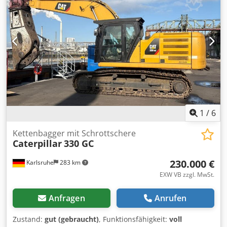
Original CAT-Ausleger Credjziyb Djpfx Anisf * Passend für
CAT 320?330 (je nach Ausführung) * Neu, unbenutzt *
Inklusive Hubzylinder * Hydraulikleitungen bereits
montiert * Sofort verfügbar Ideal als Ersatzteil oder für
den Umbau bzw. die Instandsetzung eines Baggers.
1
/
6
Kettenbagger mit Schrottschere
Caterpillar
330 GC
230.000 €
Karlsruhe
283 km
EXW VB zzgl. MwSt.
Anfragen
Anrufen
Zustand:
gut (gebraucht)
, Funktionsfähigkeit:
voll