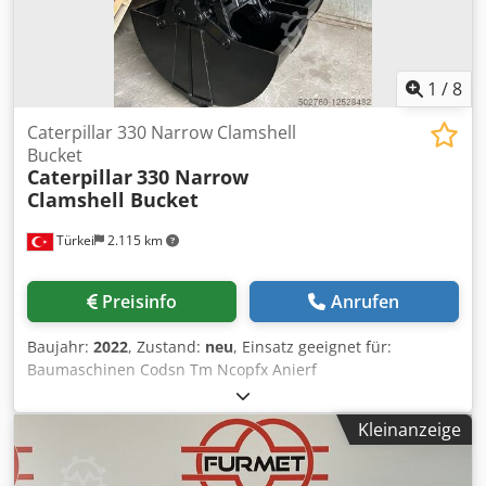
1
/
8
Caterpillar 330 Narrow Clamshell
Bucket
Caterpillar
330 Narrow
Clamshell Bucket
Türkei
2.115 km
Preisinfo
Anrufen
Baujahr:
2022
, Zustand:
neu
, Einsatz geeignet für:
Baumaschinen Codsn Tm Ncopfx Anierf
Kleinanzeige