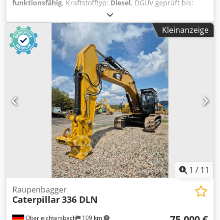
funktionsfähig
, Kraftstofftyp:
Diesel
, DGUV geprüft bis:
11/2026
, Baujahr:
2019
, Betriebsstunden:
1.517 h
,
Maschinen-/Fahrzeugnummer:
CAT00330KNDH00178
, Zum
Kleinanzeige
Verkauf steht ein Caterpillar Scherenbagger Modell 330
GC, Baujahr 08/2019, mit nur 1.515,6 Betriebsstunden.
Ausgestattet mit einer angebauten Demarec (Kingshofer)
Schere, Modell DRS-60-B. Die Maschine ist sofort verfügbar
und kann nach Absprache im Karlsruher Hafen besichtigt
werden. Weitere Informationen gerne auf Anfrage. Der
Verkauf erfolgt ausschließlich an gewerbliche Kunden.
Crodpszb Nmhefx Anisf Dieses Angebot ist freibleibend
und versteht sich vorbehaltlich einer detaillierten
technischen und rechtlichen Prüfung sowie einer
vertraglichen Einigung zwischen den Parteien.
1
/
11
Raupenbagger
Caterpillar
336 DLN
75.000 €
Oberleichtersbach
109 km