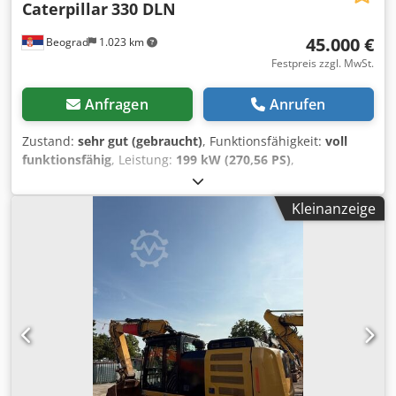
Caterpillar
330 DLN
45.000 €
Beograd
1.023 km
Festpreis zzgl. MwSt.
Anfragen
Anrufen
Zustand:
sehr gut (gebraucht)
, Funktionsfähigkeit:
voll
funktionsfähig
, Leistung:
199 kW (270,56 PS)
,
Betriebsgewicht:
37.000 kg
, Schaufelvolumen:
2,6 m³
,
Baujahr:
2006
, Maschinen-/Fahrzeugnummer:
CAT
Kleinanzeige
0330DJGGE00237
, Die Maschine befindet sich in einem
ausgezeichneten funktionsfähigen Zustand. Cedpfxjylma
Hs Anisrf