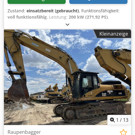
Zustand:
einsatzbereit (gebraucht)
, Funktionsfähigkeit:
voll funktionsfähig
, Leistung:
200 kW (271,92 PS)
,
Betriebsgewicht:
37.000 kg
, Schaufelvolumen:
2,6 m³
,
Baujahr:
2008
, Maschinen-/Fahrzeugnummer:
CAT
Kleinanzeige
0330DTGGE00850
, Die Maschine ist in ausgezeichnetem
Zustand und einsatzbereit. Codpfoylmi Iex Anisrf
1
/
13
Raupenbagger