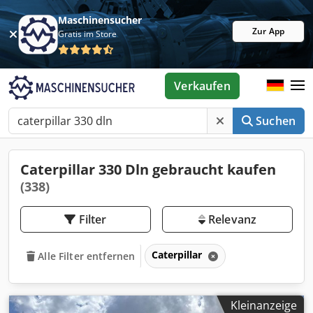
Maschinensucher
Zur App
Gratis im Store
Verkaufen
Suchen
Caterpillar 330 Dln gebraucht kaufen
(338)
Filter
Relevanz
Caterpillar
Alle Filter entfernen
Kleinanzeige