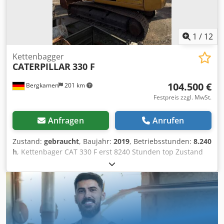
1
/
12
Kettenbagger
CATERPILLAR
330 F
104.500 €
Bergkamen
201 km
Festpreis zzgl. MwSt.
Anfragen
Anrufen
Zustand:
gebraucht
, Baujahr:
2019
, Betriebsstunden:
8.240
h
, Kettenbager CAT 330 F erst 8240 Stunden top Zustand
Motor Cat C7.1 Leistung ca. 195 kW / 261 PS
Betriebsgewicht ca. 30.900 kg Fahrgeschwindigkeit ca. 5,3
km/h Grabtiefe bis zu 7,24 m Crodpjzrrnnofx Anijf
Reichweite ca. 10,8 m Schaufelinhalt ca. 1,7 m
Transportllnge ca. 10,4 m Transporthöhe ca. 3,4 m Breite
(mit 800 mm Ketten) ca. 3,2 m