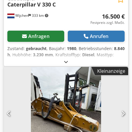
Caterpillar
V 330 C
16.500 €
Wijchen
333 km
Festpreis zzgl. MwSt.
Anfragen
Anrufen
Zustand:
gebraucht
, Baujahr:
1980
, Betriebsstunden:
8.840
h
, Hubhöhe:
3.230 mm
, Kraftstofftyp:
Diesel
, Masttyp:
Duplex
, Gabellänge:
2.190 mm
, Gabelbreite:
2.280 mm
,
Gesamthöhe:
3.560 mm
, Gesamtlänge:
5.070 mm
,
Kleinanzeige
Gesamtbreite:
2.560 mm
, Farbe:
Blau
, Leergewicht: 17.000
kg Hubkapazität: 15.000 kg - Baujahr: 1980 -
Dokumentation verfügbar: Ja - CE-Zertifikat vorhanden:
Nein - Seriennummer: B6Y 01146 Cedpfey N Ubuox Anierf -
Betriebsstunden: 8840 - Hubkraft: 15000kg - Hubhöhe:
3230mm - Durchfahrtshöhe: 3560mm - Freihub: 0mm -
Gabelzinkenlänge: 2190mm - Maximale Gabelbreite:
2280mm - Minimale Gabelbreite: 440mm - Anzahl der
Räder: 6 Räder - Anbaugerät: Seitenverschiebung -
Optionen: Arbeitsscheinwerfer, Halbe Kabine - Mast: