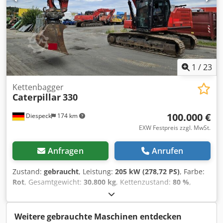
1
/
23
Kettenbagger
Caterpillar
330
100.000 €
Diespeck
174 km
EXW Festpreis zzgl. MwSt.
Anfragen
Anrufen
Zustand:
gebraucht
, Leistung:
205 kW (278,72 PS)
, Farbe:
Rot
, Gesamtgewicht:
30.800 kg
, Kettenzustand:
80 %
,
Anzahl der Sitzplätze:
1
, Baujahr:
2019
, Betriebsstunden:
8.660 h
, Ausstattung:
Greiferhydraulik, Kabine,
Zusatzscheinwerfer, geräuscharm
, Klima Hammerhyraulik
Weitere gebrauchte Maschinen entdecken