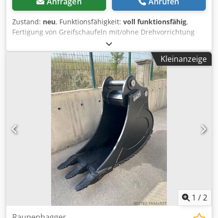
Anfragen
Anrufen
Zustand:
neu
, Funktionsfähigkeit:
voll funktionsfähig
,
Fertigung von Greifschaufeln mit/ohne Drehvorrichtung
für Bagger Crodpfx Aey Spn Isnijf
Kleinanzeige
1
/
2
Raupenbagger