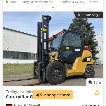
h
, Ausstattung:
Allradantrieb
, Caterpillar 434 Baggerlader
Crsdpfx Aszr Tqwenijf 2700 Stunden * Modellnummer: 434
* Baujahr: 2022 * Betriebsgewicht: 9.520 kg * Top Zustand
Kleinanzeige
1
/
6
Treibgasstapler
Suche speichern
Caterpillar
GP40N
Machern
150 km