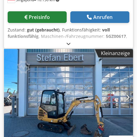
Preisinfo
Anrufen
Zustand:
gut (gebraucht)
, Funktionsfähigkeit:
voll
funktionsfähig
, Maschinen-/Fahrzeugnummer:
5GZ00617
,
Leistung:
257,42 kW (349,99 PS)
, Kraftstofftyp:
Diesel
,
Anzahl von Zylindern:
6
, Gesamtgewicht:
1.905 kg
,
Kleinanzeige
Beschreibung des Produkts Gebrauchter Lkw-Motor
Hergestellt von Caterpillar Modell 3306 Konfiguration 6-
Zylinder-Reihenmotor - 4-Takt Verdrängung 10,5 L Material
Zylinderkopf Gusseisen Crodpjund D Tsfx Anijf
Einspritzung Direkteinspritzung Ansaugung
Turboaufladung Gewicht 1905 KG Leistung 230-350 PS
Mehr Informationen Bitte kontaktieren Sie VIJAY JPN
Industrial Trading Pte Ltd 13A Pandan Crescent, Singapur
128478