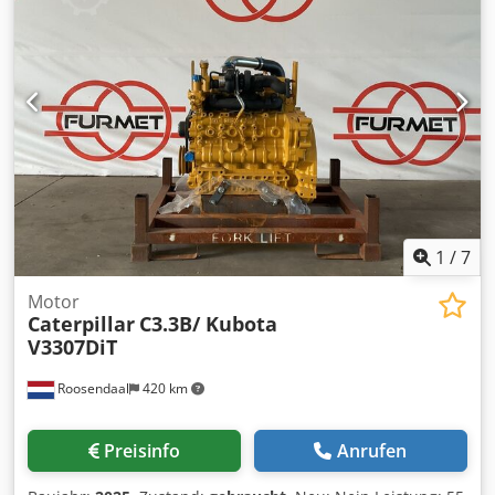
1
/
7
Motor
Caterpillar
C3.3B/ Kubota
V3307DiT
Roosendaal
420 km
Preisinfo
Anrufen