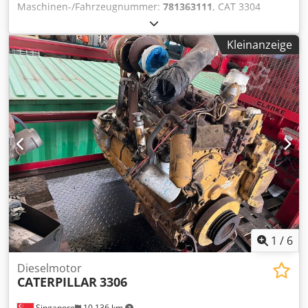
Sehr gute Parameter für schwere Erd- und Ladearbeiten
Maschinen-/Fahrzeugnummer:
781363111
, CAT 3304
Transportmaße: Transportlänge: 10,4 m Transportbreite:
Zylinderkopf Crjdpfxehyx U Dj Anief * Neu * Weitere
3,19 m Transporthöhe: 3,35 m Fahrwerksbreite (LC): 3,19 m
Informationen Typ: Motor, Allgemeiner Zustand: sehr gut,
Kettenlänge auf dem Boden: 4,0 m Der angegebene Preis
Kleinanzeige
Technischer Zustand: sehr gut, Optischer Zustand: sehr
ist ein Nettopreis und gilt für Export und Firmenkunden.
gut,
Für Privatkunden ist ein erheblicher Rabatt möglich. Bitte
kontaktieren Sie uns direkt telefonisch – so erhalten Sie Ihr
bestes Angebot :)
1
/
6
Dieselmotor
CATERPILLAR
3306
Singapore
10.136 km