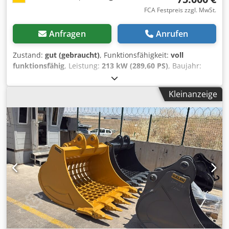
FCA Festpreis zzgl. MwSt.
Anfragen
Anrufen
Zustand:
gut (gebraucht)
, Funktionsfähigkeit:
voll
funktionsfähig
, Leistung:
213 kW (289,60 PS)
, Baujahr:
2011
, Betriebsstunden:
9.500 h
,
Maschinen-/Fahrzeugnummer:
MYG00396
, S/N: MYG00396
Kleinanzeige
Cedpfx Anouh Scvjierf inkl. Felslöffel Gewicht: ca. 39,5 t