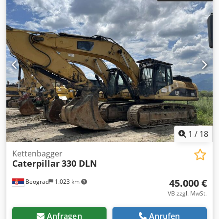
1
/
18
Kettenbagger
Caterpillar
330 DLN
45.000 €
Beograd
1.023 km
VB zzgl. MwSt.
Anfragen
Anrufen