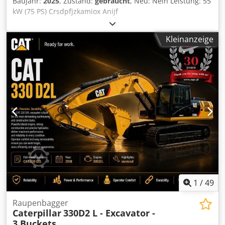
Baujahr:
2025
, Zustand:
gebraucht
, Neu: Nein Leistung: 55
kW (75 PS) Crsdpfjzkamiox Anijf
Mehrwertsteuer/Differenzbesteuerung: Mehrwertsteuer
abzugsfähig
Kleinanzeige
1
/
49
Raupenbagger
Caterpillar
330D2 L - Excavator -
3 Buckets