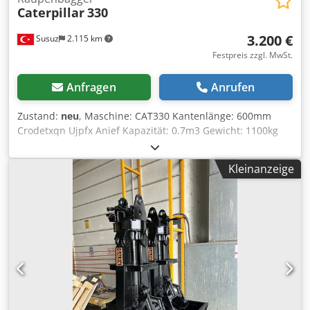
Caterpillar
330
3.200 €
Susuz
2.115 km
Festpreis zzgl. MwSt.
Anfragen
Anrufen
Zustand:
neu
, Maschine: CAT330 Kantenlänge: 600mm
Crodetxqn Ujpfx Anief Kapazität: 0.7m3 Gewicht: 1100kg
Sie können uns für die Herstellung von Eimern
kontaktieren und ein Angebot erhalten.
Kleinanzeige