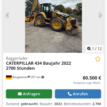
1
/
12
Baggerlader
CATERPILLAR
434 Baujahr 2022
2700 Stunden
80.500 €
Bergkamen
201 km
Festpreis zzgl. MwSt.
Anfragen
Anrufen
Zustand:
gebraucht
, Baujahr:
2022
, Betriebsstunden:
2.700