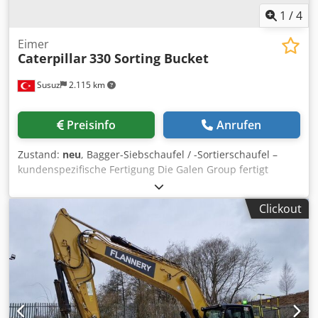
1
/
4
Eimer
Caterpillar
330 Sorting Bucket
Susuz
2.115 km
Preisinfo
Anrufen
Zustand:
neu
, Bagger-Siebschaufel / -Sortierschaufel –
kundenspezifische Fertigung Die Galen Group fertigt
robuste Siebschaufeln und Sortierschaufeln für Bagger
aller Marken und Gewichtsklassen. Jede Schaufel wird
Clickout
entsprechend dem Baggermodell, den
Einsatzbedingungen, der erforderlichen Schaufelbreite
und der Siebweite konstruiert. Hauptanwendungsbereiche
Crodpfx Anjzk Uuboijf * Trennung von Gestein, Erde, Kies
und Bauschutt * Sieben und Sortieren von Aushubmaterial
* Anwendungen in Steinbrüchen und im Bergbau *
Abbrucharbeiten und Recycling * Reinigung von Flüssen