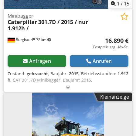
1
/
15
Minibagger
Caterpillar
301.7D / 2015 / nur
1.912h /
16.890 €
Burghaun
72 km
Festpreis zzgl. MwSt.
Anfragen
Anrufen
Zustand:
gebraucht
, Baujahr:
2015
, Betriebsstunden:
1.912
h
, CAT 301.7D Minibagger, Baujahr: 2015,
Betriebsstunden: nur 1.912h!, MS01 Schnellwechsler,
Motor: [13,4kW/18PS], 1x Tieflöffel 300mm, 1x
Kleinanzeige
Grabenräumer starr 1.000mm, 2x Zusatzhydraulikkreis,
Gewicht: 1.977kg, Kette 80%, guter Zustand, sofort
einsatzbereit!, Auf Wunsch unterbreiten wir Ihnen ein
Leasing- oder Finanzierungsangebot., Herr Mihm (Tel.
betreut Sie gerne., Weitere Informationen finden Sie auf
unserer Homepage., Irrtümer und Zwischenverkauf