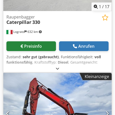
1
/
17
Raupenbagger
Caterpillar
330
Lograto
632 km
Preisinfo
Anrufen
Zustand:
sehr gut (gebraucht)
, Funktionsfähigkeit:
voll
funktionsfähig
, Kraftstofftyp:
Diesel
, Gesamtgewicht:
30.800 kg
, Baujahr:
2021
, Ausstattung:
Kabine,
Stahlschienen
, CATERPILLAR 330, Baujahr 2021, 8699
Kleinanzeige
Betriebsstunden, Gewicht 30.800 kg, 205 kW, Ausrüstung
für Hydraulikhammer/Greifer, Schnellwechselsystem,
Sperrventile, Originalfarbe, keine Schweißarbeiten. Csdpfx
Aozrtluonijrf