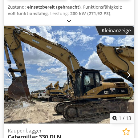
Zustand:
einsatzbereit (gebraucht)
, Funktionsfähigkeit:
voll funktionsfähig
, Leistung:
200 kW (271,92 PS)
,
Betriebsgewicht:
37.000 kg
, Schaufelvolumen:
2,6 m³
,
Baujahr:
2008
, Maschinen-/Fahrzeugnummer:
CAT
Kleinanzeige
0330DTGGE00850
, Die Maschine ist in ausgezeichnetem
Zustand und einsatzbereit. Cjdpfeylmi Isx Agnerf
1
/
13
Raupenbagger
Caterpillar
330 DLN