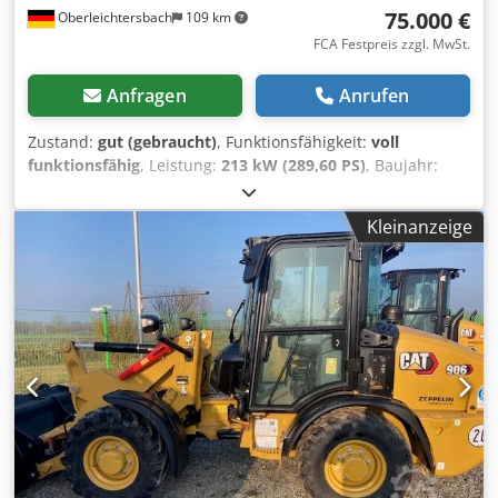
75.000 €
Oberleichtersbach
109 km
FCA Festpreis zzgl. MwSt.
Anfragen
Anrufen
Zustand:
gut (gebraucht)
, Funktionsfähigkeit:
voll
funktionsfähig
, Leistung:
213 kW (289,60 PS)
, Baujahr:
2011
, Betriebsstunden:
9.500 h
,
Maschinen-/Fahrzeugnummer:
MYG00396
, S/N: MYG00396
Kleinanzeige
inkl. Felslöffel Gewicht: ca. 39,5 t Cjdpfx Aeuh Scvegnjrf