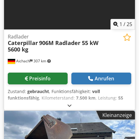
1
/
25
Radlader
Caterpillar
906M Radlader 55 kW
5600 kg
Aichach
307 km
Preisinfo
Anrufen
Zustand:
gebraucht
, Funktionsfähigkeit:
voll
funktionsfähig
, Kilometerstand:
7.500 km
, Leistung:
55
kW (74,78 PS)
, Farbe:
Gold
, Betriebsgewicht:
5.600 kg
,
Schaufelbreite:
1.850 mm
, Baujahr:
2016
,
Kleinanzeige
Betriebsstunden:
2.500 h
, Ausstattung:
Kabine,
Palettengabeln, Schnellwechselvorrichtung, Standard-
Schaufel
, CAT 906M Radlader Baujahr 2016 Gabel +
Schaufel + Schnellwechsler 3 x hydraulischer Steuerkreis