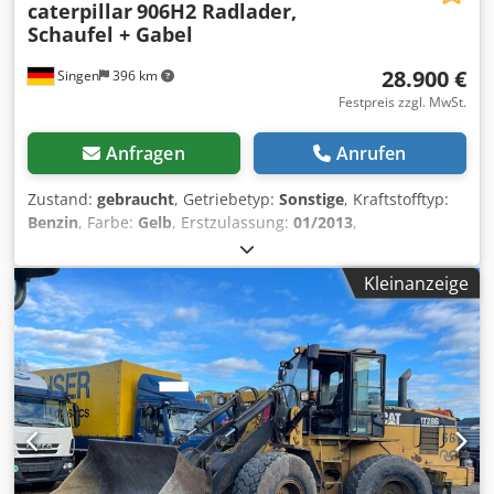
caterpillar
906H2 Radlader,
Schaufel + Gabel
28.900 €
Singen
396 km
Festpreis zzgl. MwSt.
Anfragen
Anrufen
Zustand:
gebraucht
, Getriebetyp:
Sonstige
, Kraftstofftyp:
Benzin
, Farbe:
Gelb
, Erstzulassung:
01/2013
,
Emissionsklasse:
keine
, Federung:
Sonstige
, Baujahr:
2013
,
Betriebsstunden:
3.700 h
, Fahrerkabine:
Sonstige
, *
Kleinanzeige
Schaufel * Ladegabel Cjdpfozrzf Aox Agnerf ...
Gebrauchtwagen, inkl. Mwst.