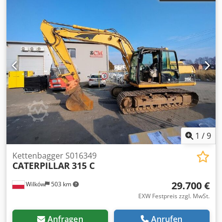
1
/
9
Kettenbagger S016349
CATERPILLAR
315 C
29.700 €
Wilków
503 km
EXW Festpreis zzgl. MwSt.
Anfragen
Anrufen