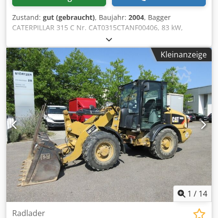
Zustand:
gut (gebraucht)
, Baujahr:
2004
, Bagger
CATERPILLAR 315 C Nr. CAT0315CTANF00406, 83 kW,
Baujahr 2004 Crjdpfx Asydnxbjgnof
Kleinanzeige
1
/
14
Radlader