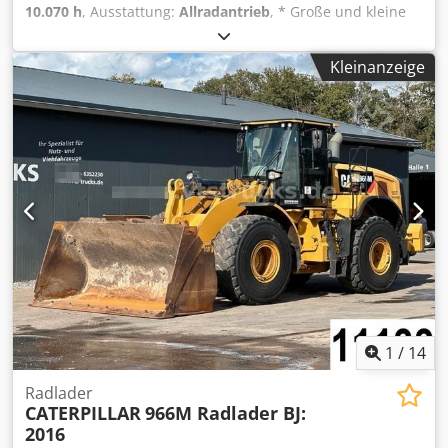
10.070 h
, Ausstattung:
Allradantrieb
, * Große und kleine
Schaufel + Gabel dabei Credpfjwnk Egex Agnsf
Kleinanzeige
1
/
14
Radlader
CATERPILLAR
966M Radlader BJ:
2016