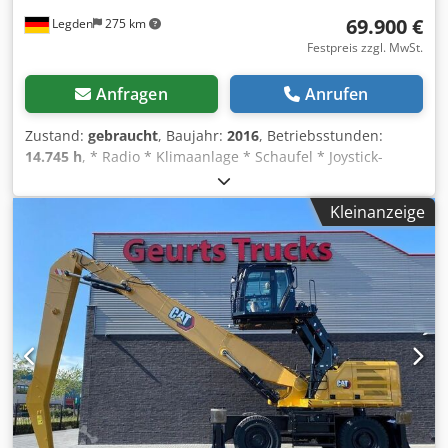
69.900 €
Legden
275 km
Festpreis zzgl. MwSt.
Anfragen
Anrufen
Zustand:
gebraucht
, Baujahr:
2016
, Betriebsstunden:
14.745 h
, * Radio * Klimaanlage * Schaufel * Joystick-
Lenkung * Rückfahrkamera * Zentralschmieranlage *
Gewicht: 24.000 kg -----Interne Fahrzeugnummer: 11133----
Kleinanzeige
Irrtümer & Zwischenverkauf vorbehalten Cjdpfjxchqmsx
Agnjrf WhatsApp-Support verfügbar! Bei Fragen zum
Fahrzeug oder für weitere Infos schreiben Sie uns gerne
bequem per WhatsApp Whatsapp Deutsch, Englisch --
Whatsapp Deutsch, Englisch, Arabisch