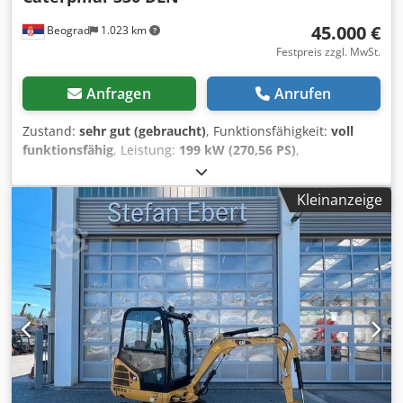
45.000 €
Beograd
1.023 km
Festpreis zzgl. MwSt.
Anfragen
Anrufen
Zustand:
sehr gut (gebraucht)
, Funktionsfähigkeit:
voll
funktionsfähig
, Leistung:
199 kW (270,56 PS)
,
Betriebsgewicht:
37.000 kg
, Schaufelvolumen:
2,6 m³
,
Baujahr:
2006
, Maschinen-/Fahrzeugnummer:
CAT
Kleinanzeige
0330DJGGE00237
, Die Maschine befindet sich in einem
ausgezeichneten funktionsfähigen Zustand. Crjdpjylma
Hofx Agnof