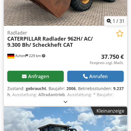
1
/
31
Radlader
CATERPILLAR
Radlader 962H/ AC/
9.300 Bh/ Scheckheft CAT
37.750 €
Achim
229 km
Festpreis zzgl. MwSt.
Anfragen
Anrufen
Zustand:
gebraucht
, Baujahr:
2006
, Betriebsstunden:
9.237
h
, Ausstattung:
Allradantrieb
, Ausstattung: * Baujahr:
2006 * Betriebsstunden: 9.236 Bh * Leistung: 157kW / 213
PS * Gewicht: 19,8 t * Bereifung: Michelin 23.5-25X Type A
Kleinanzeige
ca. 60% * Rückfahrkamera * Lenkradsteuerung *
Klimaanlage Cedpfjzlvm Uex Agnjrf * Anhängebolzen *
Zentralschmieranlage * Schwingsitz, * Radio-Vorrüstung,