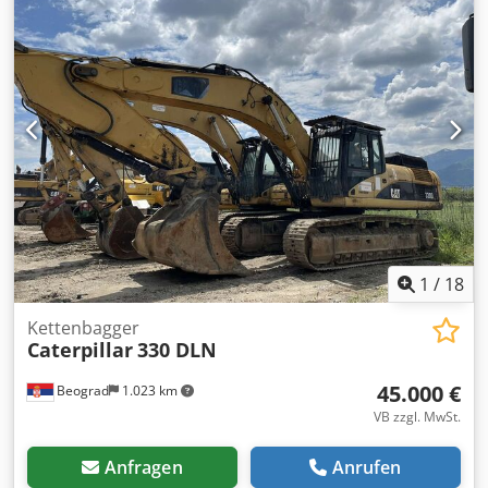
Schwingungsdämpfu Gabelt Crsdporxtbfjfx Agnsf
1
/
18
Kettenbagger
Caterpillar
330 DLN
45.000 €
Beograd
1.023 km
VB zzgl. MwSt.
Anfragen
Anrufen