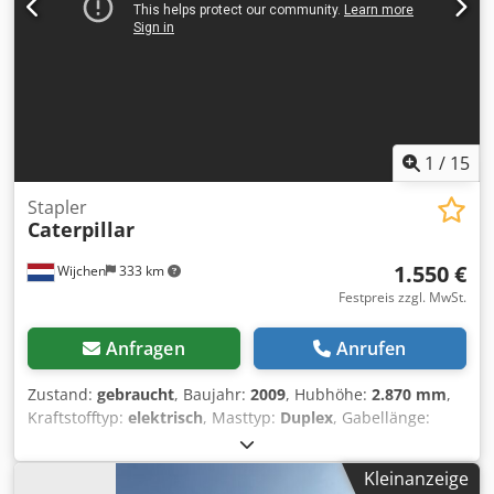
Zustand. Wartung und UVV-Prüfung erneuert.
Gebrauchtgerät mit einer Gewährleistung von 3 Monaten.
Seitenschieber, Zinkenverstellgerät, 3. Ventil, 4. Ventil,
Arbeitsscheinwerfer hinten, Arbeitsscheinwerfer vorn,
Heizung, Vollkabine,
1
/
15
Stapler
Caterpillar
1.550 €
Wijchen
333 km
Festpreis zzgl. MwSt.
Anfragen
Anrufen
Zustand:
gebraucht
, Baujahr:
2009
, Hubhöhe:
2.870 mm
,
Kraftstofftyp:
elektrisch
, Masttyp:
Duplex
, Gabellänge:
1.140 mm
, Gesamthöhe:
1.950 mm
, Gesamtlänge:
1.960
mm
, Gesamtbreite:
850 mm
, Farbe:
Schwarz
, Leergewicht:
Kleinanzeige
1.270 kg Hubkapazität: 1.200 kg - Baujahr: 2009 -