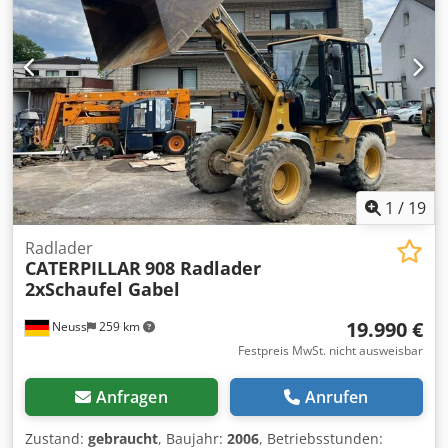
Schaufelbreite: 185 cm Auskipphöhe: 3,10 m Bauhöhe: ca.
246 cm Codpfx Agjzidgqsnerf
1
/
19
Radlader
CATERPILLAR
908 Radlader
2xSchaufel Gabel
19.990 €
Neuss
259 km
Festpreis MwSt. nicht ausweisbar
Anfragen
Anrufen
Zustand:
gebraucht
, Baujahr:
2006
, Betriebsstunden: