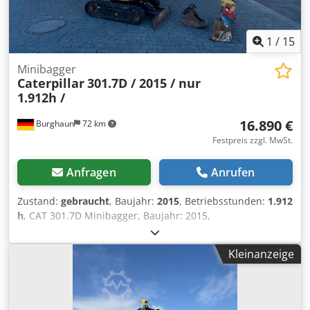
1
/
15
Minibagger
Caterpillar
301.7D / 2015 / nur
1.912h /
16.890 €
Burghaun
72 km
Festpreis zzgl. MwSt.
Anfragen
Anrufen
Zustand:
gebraucht
, Baujahr:
2015
, Betriebsstunden:
1.912
h
, CAT 301.7D Minibagger, Baujahr: 2015,
Betriebsstunden: nur 1.912h!, MS01 Schnellwechsler,
Motor: [13,4kW/18PS], 1x Tieflöffel 300mm, 1x
Kleinanzeige
Grabenräumer starr 1.000mm, 2x Zusatzhydraulikkreis,
Gewicht: 1.977kg, Kette 80%, guter Zustand, sofort
einsatzbereit!, Auf Wunsch unterbreiten wir Ihnen ein
Leasing- oder Finanzierungsangebot., Herr Mihm (Tel.