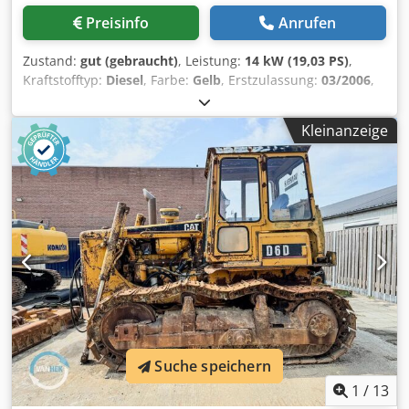
Preisinfo
Anrufen
Zustand:
gut (gebraucht)
, Leistung:
14 kW (19,03 PS)
,
Kraftstofftyp:
Diesel
, Farbe:
Gelb
, Erstzulassung:
03/2006
,
Baujahr:
2006
, Betriebsstunden:
5.484 h
, Modelljahr: 2006
Antrieb: Raupe Zylinderzahl: 3 Leergewicht: 1.720 kg
Kleinanzeige
Technischer Zustand: gut Optischer Zustand: gut Credsw
Hpqrjpfx Agnjf Preis: Auf Anfrage Seriennummer: JBB00645
Wenden Sie sich an Ernst van Hek, um weitere
Informationen zu erhalten.
Suche speichern
1
/
13