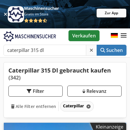
Maschinensucher
Zur App
Gratis im Store
Verkaufen
Suchen
Caterpillar 315 Dl gebraucht kaufen
(342)
Filter
Relevanz
Caterpillar
Alle Filter entfernen
Kleinanzeige