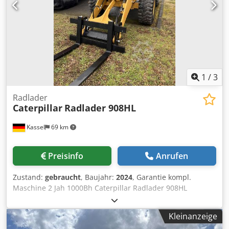
1
/
3
Radlader
Caterpillar
Radlader 908HL
Kassel
69 km
Preisinfo
Anrufen
Zustand:
gebraucht
, Baujahr:
2024
, Garantie kompl.
Maschine 2 Jah 1000Bh Caterpillar Radlader 908HL
Grundgerät / 908HL-14A Deluxe-Sitz (luftgefedert, Len
stütze und Sitzheizung) DAB+ Radio / inkl. Bluetooth + M
Kleinanzeige
Umkehrlüfter und Vorabscheider Hydraulische /