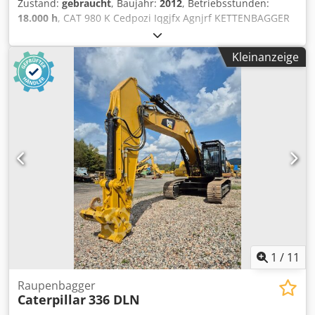
Zustand:
gebraucht
, Baujahr:
2012
, Betriebsstunden:
18.000 h
, CAT 980 K Cedpozi Iqgjfx Agnjrf KETTENBAGGER
Importiert / UNFALLFREI IN SEHR GUTEM ZUSTAND! *
HERSTELLUNGSJAHR: 2012 * BETRIEBSSTUNDEN: 18.000
Kleinanzeige
Std. AUSSTATTUNG: * Radio * KLIMAANLAGE * Joystick-
Steuerung * Hydraulikleitung für Schnellwechsler *
Hydraulikleitungen für Hammer/Greifer/Schere *
Rückfahrkamera TEL.: * KUBA – POLNISCH, ENGLISCH,
DEUTSCH, ITALIENISCH * SEBASTIAN – POLNISCH,
DEUTSCH, ITALIENISCH * LASZLO – UNGARISCH * COSTEL –
RUMÄNISCH (Wir erledigen alle Formalitäten für den
Export, einschließlich der erforderlichen Unterlagen) *
RADEK – : 0031
1
/
11
Raupenbagger
Caterpillar
336 DLN