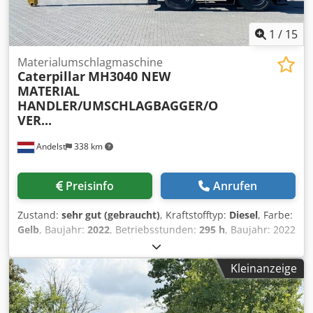
1
/
15
Materialumschlagmaschine
Caterpillar
MH3040 NEW
MATERIAL
HANDLER/UMSCHLAGBAGGER/O
VER...
Andelst
338 km
Preisinfo
Anrufen
Zustand:
sehr gut (gebraucht)
, Kraftstofftyp:
Diesel
, Farbe:
Gelb
, Baujahr:
2022
, Betriebsstunden:
295 h
, Baujahr: 2022
Codpsuxr Ngefx Agnjrf Antrieb: Rad Leergewicht: 38.500 kg
CE-Kennzeichnung: ja Technischer Zustand: sehr gut
Kleinanzeige
Optischer Zustand: sehr gut Preis: Auf Anfrage NEU/DEMO
CATERPILLAR MH3040 UMSCHLAGBAGGER BAUJAHR 2022
NUR 295 DEMO STUNDEN !!! MAXIMALE REICHWEITE 15490