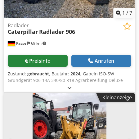
1
/
7
Radlader
Caterpillar
Radlader 906
Kassel
69 km
Preisinfo
Anrufen
Zustand:
gebraucht
, Baujahr:
2024
, Gabeln ISO-SW
Grundgerät 906-14A 340/80 R18 Agrarbereifung Deluxe-
Kabine DAB+ / Radio inkl. Bluetooth Umkehrlüfter und
Vorabscheider Schaufel GP 0,95m3 mit / Zähnen
Kleinanzeige
Schnellwechsler Gabelträger 1300mm mit 1220mm /
Cjdpfstpgtasx Agnsrf