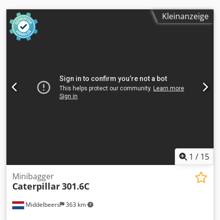
Kleinanzeige
1
/
15
Minibagger
Caterpillar
301.6C
Middelbeers
363 km