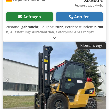
80.500 €
Festpreis zzgl. MwSt.
Anfragen
Anrufen
Zustand:
gebraucht
, Baujahr:
2022
, Betriebsstunden:
2.700
h
, Ausstattung:
Allradantrieb
, Caterpillar 434 Credpfx
Agszr Tqwenef Baggerlader 2700 Stunden *
Modellnummer: 434 * Baujahr: 2022 * Betriebsgewicht:
Kleinanzeige
9.520 kg * Top Zustand