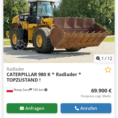
MM AUSLEGER MH 9,3 M (30'6") STICK 7,1 M (23'3") MAX
HÖHE 17510 mm MAX LAGERHÖHE 5445 mm MAX TIEFEN
5265 mm STANGENHÖHE DES JIB 12195 mm 4X
ABSTÜTZUNG ACHSEN FÜR SCHWERGEBRAUCH
HYDROSTATISCHES GETRIEBE CAT C7.1 MOTOR REIFEN
16.00-25 HYDRAULISCHE HOCHFAHRB KABINE KABINE
SCHUTZ AUTOMATISCHE KLIMATISIERUNG LCD-MONITOR
MIT BERÜHRUNGSBILDSCHIRM GEHÄRTETE P5A
WINDSCHUTZSCHEIBE KAMERA CE-ZERTIFIKAT FOLGEN SIE
UNS AUF INSTAGRAM: GEURTSTRUCKS WIR SPRECHEN
DEUTSCH HABLAMOS ESPANOL WE SPEAK ENGLISH
1
/
12
Radlader
CATERPILLAR
980 K * Radlader *
TOPZUSTAND !
69.900 €
Nowy Sacz
745 km
Festpreis zzgl. MwSt.
Anfragen
Anrufen