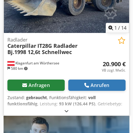
1
/
14
Radlader
Caterpillar
IT28G Radlader
Bj.1998 12,6t Schnellwec
20.900 €
Klagenfurt am Wörthersee
580 km
VB zzgl. MwSt.
Anfragen
Anrufen
Zustand:
gebraucht
, Funktionsfähigkeit:
voll
funktionsfähig
, Leistung:
93 kW (126,44 PS)
, Getriebetyp:
Automatisch
, Kraftstofftyp:
Diesel
, Leergewicht:
12.600 kg
,
Betriebsgewicht:
12.600 kg
, Achsen-Konfiguration:
4x4
,
Erstzulassung:
10/1998
, Baujahr:
1998
, Betriebsstunden:
17.762 h
, Kraftstoff:
Diesel
, Ausstattung:
Allradantrieb,