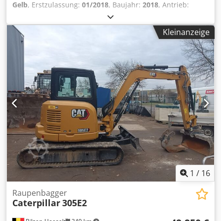
Gelb
, Erstzulassung:
01/2018
, Baujahr:
2018
, Antrieb:
Raupe Leergewicht: 30.000 kg Technischer Zustand: sehr
gut Optischer Zustand: sehr gut Preis: Auf Anfrage
Kleinanzeige
CATERPILLAR PM 622 ASPHALTFRÄSEN-MASCHINE 4 x
Kettenantrieb Arbeitsbreite 2235 mm Arbeitstiefe 0-330
mm 193 Fräsmeissel hydr. klappbares Abwurfband
Nivellierautomatik CAT Grade Control 2 x Bedienkonsole
mit LC-Display hydr. anhebbare Seitenschilder
Rückfahrkamera Wetterschutzdach, klappbar Fahrersitze
Arbeitsscheinwerfer Reinigungsanlage CAT-Diesel Motor,
C18 622 PS Originalfarbe FOLGEN SIE UNSEREM
INSTAGRAM: GEURTSTRUCKS WIR SPRECHEN DEUTSCH WE
SPEAK ENGLISH Djdpfx Aeuxu Eqspteck HABLAMOS
ESPANOL
1
/
16
Raupenbagger
Caterpillar
305E2