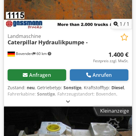
1
/
1
Landmaschine
Caterpillar
Hydraulikpumpe -
1.400 €
Bovenden
60 km
Festpreis zzgl. MwSt.
Anfragen
Anrufen
Zustand:
neu
, Getriebetyp:
Sonstige
, Kraftstofftyp:
Diesel
,
Fahrerkabine:
Sonstige
, Fahrzeugstandort: Bovenden,
Aufbau: Hydraulikpumpe NEU Nr.: 8748J8747
ZUBEHÖRANGABEN OHNE GEWÄHR, Änderungen,
Kleinanzeige
Zwischenverkauf und Irrtümer vorbehalten! - . Dodpei Rn
Umofx Aptjck