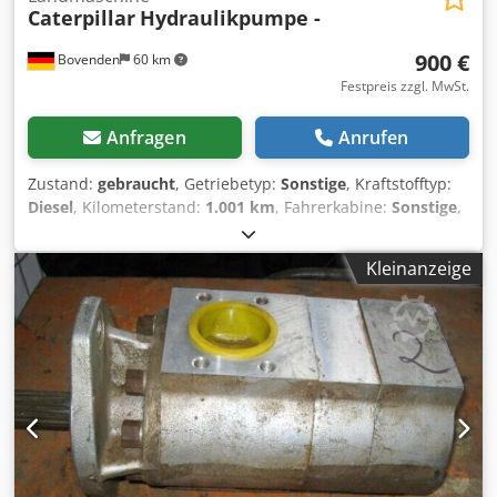
Caterpillar
Hydraulikpumpe -
900 €
Bovenden
60 km
Festpreis zzgl. MwSt.
Anfragen
Anrufen
Zustand:
gebraucht
, Getriebetyp:
Sonstige
, Kraftstofftyp:
Diesel
, Kilometerstand:
1.001 km
, Fahrerkabine:
Sonstige
,
Fahrzeugstandort: Bovenden, Aufbau: Hydraulikpumpe
GEBRAUCHT Nr.: 2737J4457 ZUBEHÖRANGABEN OHNE
Kleinanzeige
GEWÄHR, Änderungen, Zwischenverkauf und Irrtümer
vorbehalten! Dodpsi Rpciefx Aptock - .