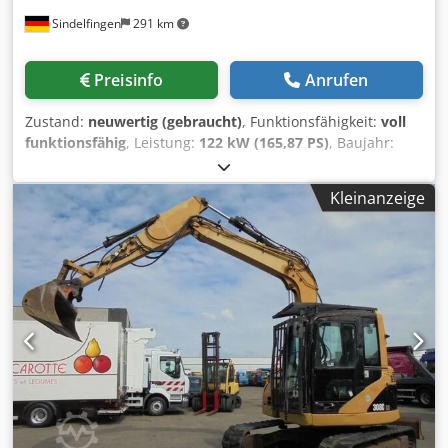
Sindelfingen
291 km
Preisinfo
Anrufen
Zustand:
neuwertig (gebraucht)
, Funktionsfähigkeit:
voll
funktionsfähig
, Leistung:
122 kW (165,87 PS)
, Baujahr:
2018
, Betriebsstunden:
3.800 h
, Ausstattung:
Klimaanlage
,
* 3.800 Stunden * Monoausleger * Schildabstützung *
Kleinanzeige
Klima * Kamera System * vollhydraulischer
Schnellwechsler Oilquick OQ70/55 * Zentralschmierung
Dodpfx Ajzdn Syoptjck * Motorleistung 122 kW *
Einsatzgew 25.000kg * 1 x Tieflöffel * neuwertiger Zustand