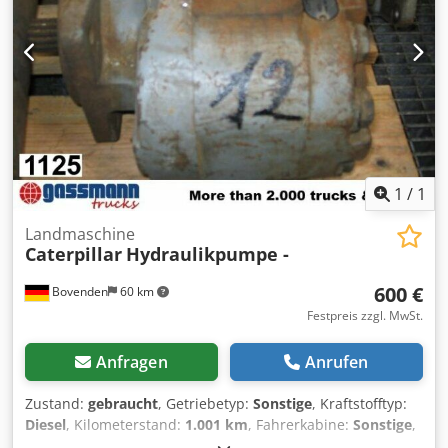
1
/
1
Landmaschine
Caterpillar
Hydraulikpumpe -
600 €
Bovenden
60 km
Festpreis zzgl. MwSt.
Anfragen
Anrufen
Zustand:
gebraucht
, Getriebetyp:
Sonstige
, Kraftstofftyp:
Diesel
, Kilometerstand:
1.001 km
, Fahrerkabine:
Sonstige
,
Fahrzeugstandort: Bovenden, Aufbau: Hydraulikpumpe