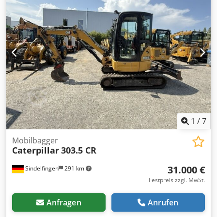
1
/
7
Mobilbagger
Caterpillar
303.5 CR
31.000 €
Sindelfingen
291 km
Festpreis zzgl. MwSt.
Anfragen
Anrufen