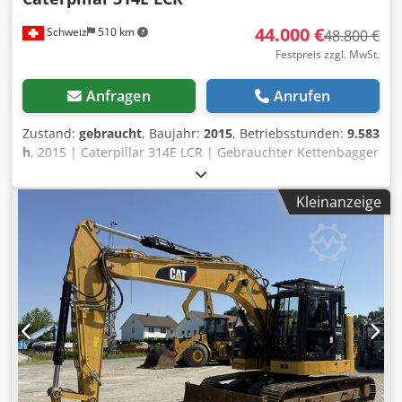
44.000 €
Schweiz
510 km
48.800 €
Festpreis zzgl. MwSt.
Anfragen
Anrufen
Zustand:
gebraucht
, Baujahr:
2015
, Betriebsstunden:
9.583
h
, 2015 | Caterpillar 314E LCR | Gebrauchter Kettenbagger
| 9583 hours 📍Location: Schweiz 🚛 Delivery available to
your destination – Use our shipping calculator to estimate
Kleinanzeige
transport costs! 💰 Buy Now for EUR 44000 or Make an
Offer. Payment at delivery available for an affordable fee
(subject to approval)* 👷‍♂️ Inspected by an independent
expert 65 Inspektionspunkte 53 genehmigt ✅ 11
unvollkommene ℹ️ 1 Ausgaben ⚠️ 📌 Inspector's Comment:
KIPPLÖFFEL NICHT INBEGRIFFEN. Gut funktionierender
Bagger, Antrieb etwas laut, installiertes Cat Product Link
System, Kamera und Oilquick Schnellwechsler, 1 Löffel,
Hydraulikölstand etwas niedrig, gute Motorleistung,
Autolube verliert etwas Öl aus dem Schlauch, kleines Spiel
im Schwenkantrieb sowie bei den Bolzen des Auslegers