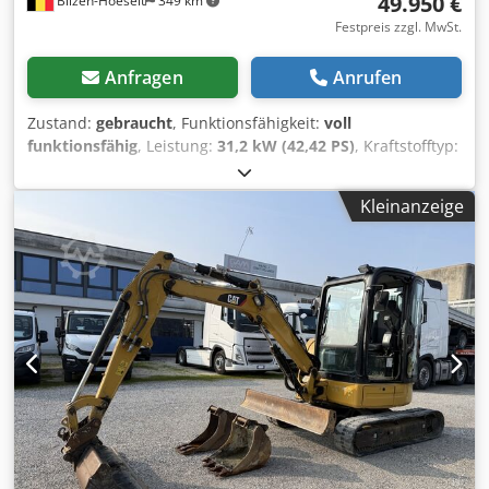
49.950 €
Bilzen-Hoeselt
349 km
Festpreis zzgl. MwSt.
Anfragen
Anrufen
Zustand:
gebraucht
, Funktionsfähigkeit:
voll
funktionsfähig
, Leistung:
31,2 kW (42,42 PS)
, Kraftstofftyp:
Diesel
, Gesamtgewicht:
5.070 kg
, Kettenzustand:
75 %
,
Schaufelbreite:
1.400 mm
, Baujahr:
2021
,
Kleinanzeige
Betriebsstunden:
1.584 h
, Maschinen-/Fahrzeugnummer:
CAT0305EJH5M14262
, Ausstattung:
Kabine
, Hydraulischer
Schnellwechsler CW10 mit Lasthaken Grabenmulde 1400
mm Dcsdev Au T Sepfx Aptok Bananenschale 400 mm
Abbruchsortierfunktion, AUX II Störsignal