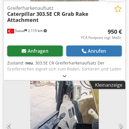
Greiferharkenaufsatz
Caterpillar
303.5E CR Grab Rake
Attachment
950 €
Susuz
2.115 km
FCA Festpreis zzgl. MwSt.
Anfragen
Anrufen
Zustand:
neu
, 303.5E CR Greiferharkenaufsatz Der
Greiferrechen eignet sich zum Roden, Sortieren und Laden
von Wurzeln und Gestrüpp. Dedsulaaxepfx Apteck
Kleinanzeige