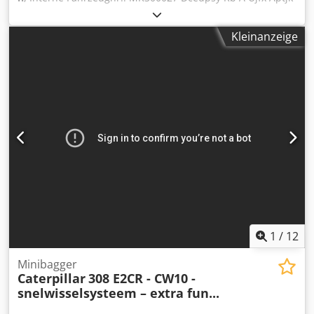
Ab sofort zur Verfügung auf unserem Hof in Kaufungen
Mehr INFO unter: * Golec Nutzfahrzeuge GmbH (Deutsch,
Kleinanzeige
English, Bulgarisch, Russisch) * Viktoria Sologubova
(Polnisch, Russisch, Ukrainisch, English)
Finanzierungsbeispiel: * Interne Nummer: Bagger *
Kaufpreis: 59.900,00 ¤ * Anzahlung: 10%
* Laufzeit: 60 * Monatliche Rate: 938,18 ¤
Restwert: 11.380,00 ¤ Wenn das Angebot Ihnen
zusagt oder dieses nach Ihren Bedürfnissen anpassen
wollen, kontaktieren Sie uns unter Hr. Enchev). Wir freuen
uns auf Ihren Anruf Irrtümer vorbehalten Gerne
nehmen wir Ihr gebrauchtes Fahrzeug in Zahlung.
Finanzierung direkt bei uns im Hause möglich. GOLEC
NUTZFAHRZEUGE GMBH Wir sprechen: Deutsch, English,
Spanish, Polnisch, Ukrainisch, Russisch, Bulgarisch. ----.
1
/
12
Minibagger
Caterpillar
308 E2CR - CW10 -
snelwisselsysteem – extra fun...