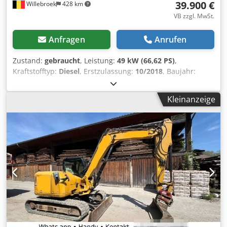
39.900 €
Willebroek
428 km
VB zzgl. MwSt.
Anfragen
Anrufen
Zustand:
gebraucht
, Leistung:
49 kW (66,62 PS)
,
Kraftstofftyp:
Diesel
, Erstzulassung:
10/2018
, Baujahr:
2018
, Betriebsstunden:
7.900 h
, Caterpillar 308 E2CR –
CW10 Schnellwechselsystem – Zusatzfunktion Rotation –
Kleinanzeige
Motor 49,7 kW – Gesamtgewicht 8360 kg – Planierblatt –
Betriebsstunden 7900 h = Weitere Informationen =
Antrieb: Raupe Leergewicht: 8.360 kg CE-Kennzeichnung:
ja Referenznummer: 85 Dcedpfxoyc Emms Aptok
Seriennummer: CAT0308EPFJX11724 Wenden Sie sich an
Miguel Cubas, um weitere Informationen zu erhalten. =
Firmeninformationen = We are located between Antwerp
and Brussels along the A12 motorway, nearby the port of
Antwerp. Opening hours: Monday till Friday continuously
from 8.30 am to 19.00 pm.