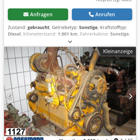
Anfragen
Anrufen
Zustand:
gebraucht
, Getriebetyp:
Sonstige
, Kraftstofftyp:
Diesel
, Kilometerstand:
1.001 km
, Fahrerkabine:
Sonstige
,
Fahrzeugstandort: Bovenden, Aufbau: Hydraulikpumpe
GEBRAUCHT Nr.: 2J7366 ZUBEHÖRANGABEN OHNE
Kleinanzeige
GEWÄHR, Änderungen, Zwischenverkauf und Irrtümer
vorbehalten! - . Dcjdpfx Apsi Rpcfetok