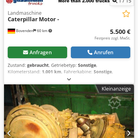
1
/
15
Landmaschine
Caterpillar
Motor -
5.500 €
Bovenden
60 km
Festpreis zzgl. MwSt.
Anfragen
Anrufen
Zustand:
gebraucht
, Getriebetyp:
Sonstige
,
Kilometerstand:
1.001 km
, Fahrerkabine:
Sonstige
,
Fahrzeugstandort: Bovenden, Dcedsi Rphgepfx Aptsk
Aufbau: für Grader, 6 Zylinder Motor Nr. 53A6019
Kleinanzeige
ZUBEHÖRANGABEN OHNE GEWÄHR, Änderungen,
Zwischenverkauf und Irrtümer vorbehalten! - .