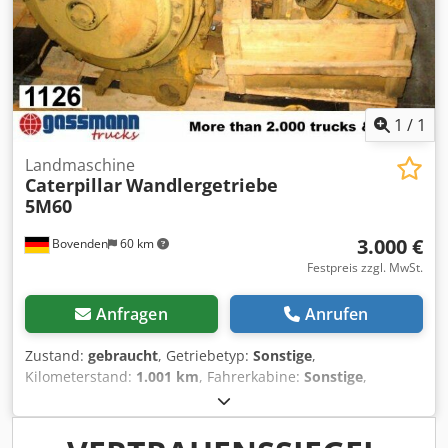
1
/
1
Landmaschine
Caterpillar
Wandlergetriebe
5M60
3.000 €
Bovenden
60 km
Festpreis zzgl. MwSt.
Anfragen
Anrufen
Zustand:
gebraucht
, Getriebetyp:
Sonstige
,
Kilometerstand:
1.001 km
, Fahrerkabine:
Sonstige
,
Fahrzeugstandort: Bovenden, Aufbau: für Grader
ZUBEHÖRANGABEN OHNE GEWÄHR, Änderungen,
Zwischenverkauf und Irrtümer vorbehalten! Djdpfx Apji