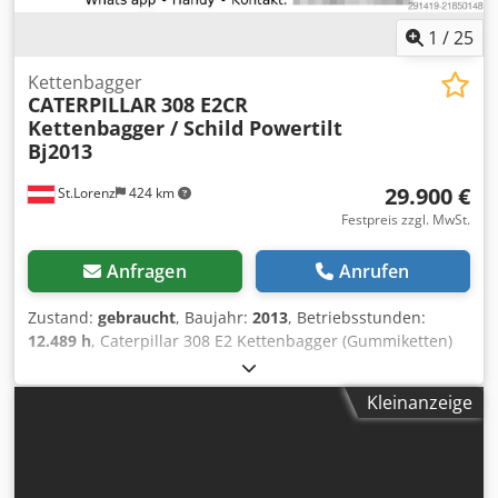
1
/
25
Kettenbagger
CATERPILLAR
308 E2CR
Kettenbagger / Schild Powertilt
Bj2013
29.900 €
St.Lorenz
424 km
Festpreis zzgl. MwSt.
Anfragen
Anrufen
Zustand:
gebraucht
, Baujahr:
2013
, Betriebsstunden:
12.489 h
, Caterpillar 308 E2 Kettenbagger (Gummiketten)
mit Schild Dcodpjy I Ibfsfx Aptsk ? Betriebsstunden: ca.
12489 h ? FIN: CAT0308EATMX01275 Ausstattung: ?
Kleinanzeige
Gummiketten ? Planierschild ? Schnellwechsler ? Powertilt ?
4 Löffel inklusive ? Baujahr: 2013 Gewicht: ? Einsatzgewicht:
ca. 8.300 kg Netto* Alle Angaben ohen Gewähr Tel. :
anrufen (Kontakt · Telefon · Handy · WhatsApp)