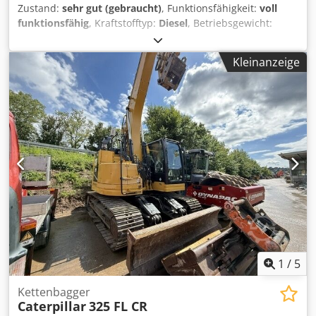
Zustand:
sehr gut (gebraucht)
, Funktionsfähigkeit:
voll
funktionsfähig
, Kraftstofftyp:
Diesel
, Betriebsgewicht:
3.580 kg
, Baujahr:
2020
, Betriebsstunden:
2.434 h
,
Ausstattung:
Gummiketten
, * 2.434 Stunden * Motor: Cat
Kleinanzeige
C1.7 * Motorleistung 24,8 kW * Emissionsstufe: EU Stufe V
* Einsatzgewicht: 3.580 kg * Abmessungen
(Transportlänge: 4.800 - Transportbreite: 1.780 mm -
Transporthöhe: 2.480 mm) * Kurzheck (ECR – Extended
Compact Radius) Dodpfszrthvjx Aptjck * Proportionale
Zusatzhydraulik * Schnellwechsler
1
/
5
Kettenbagger
Caterpillar
325 FL CR