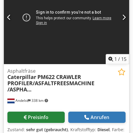
1
/
15
Asphaltfräse
Caterpillar
PM622 CRAWLER
PROFILER/ASFALTFREESMACHINE
/ASPHA...
Andelst
338 km
Preisinfo
Anrufen
Zustand:
sehr gut (gebraucht)
, Kraftstofftyp:
Diesel
, Farbe: