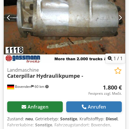
1
/
1
Landmaschine
Caterpillar
Hydraulikpumpe -
1.800 €
Bovenden
60 km
Festpreis zzgl. MwSt.
Anfragen
Anrufen
Zustand:
neu
, Getriebetyp:
Sonstige
, Kraftstofftyp:
Diesel
,
Fahrerkabine:
Sonstige
, Fahrzeugstandort: Bovenden,