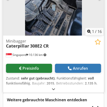
1
/
16
Minibagger
Caterpillar
308E2 CR
Singapore
10.136 km
Preisinfo
Anrufen
Zustand:
sehr gut (gebraucht)
, Funktionsfähigkeit:
voll
funktionsfähig
, Baujahr:
2015
, Betriebsstunden:
2.135 h
,
Maschinen-/Fahrzeugnummer:
CAT0308EPMY201796
,
GEBRAUCHTER CATERPILLAR HYDRAULIKBAGGER IN GUTEM
ARBEITSZUSTAND MODELL: 308E2 CR Dcsdpfx Aey E E
Weitere gebrauchte Maschinen entdecken
Uweptjk SERIENNUMMER: CAT0308EPMY201796