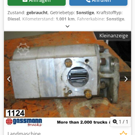
Anfragen
Anrufen
Zustand:
gebraucht
, Getriebetyp:
Sonstige
, Kraftstofftyp:
Diesel
, Kilometerstand:
1.001 km
, Fahrerkabine:
Sonstige
,
Fahrzeugstandort: Bovenden, Aufbau: Hydraulikpumpe
GEBRAUCHT Nr.: 2J7366 ZUBEHÖRANGABEN OHNE
Kleinanzeige
GEWÄHR, Änderungen, Zwischenverkauf und Irrtümer
vorbehalten! Dodpfxji Rpcbe Aptjck - .
1
/
1
Landmaschine