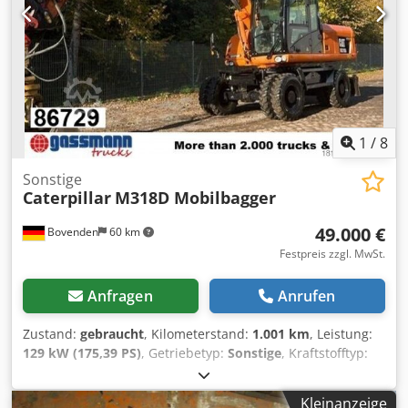
1
/
8
Sonstige
Caterpillar
M318D Mobilbagger
49.000 €
Bovenden
60 km
Festpreis zzgl. MwSt.
Anfragen
Anrufen
Zustand:
gebraucht
, Kilometerstand:
1.001 km
, Leistung:
129 kW (175,39 PS)
, Getriebetyp:
Sonstige
, Kraftstofftyp:
Diesel
, Farbe:
Orange
, Gesamtgewicht:
20.000 kg
, Achsen-
Konfiguration:
4x4
, Erstzulassung:
01/2011
, Baujahr:
2011
,
Kleinanzeige