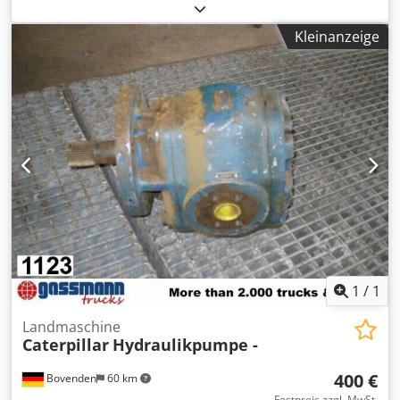
Aufbau: Hydraulikpumpe NEU Nr.: 7759J4027
ZUBEHÖRANGABEN OHNE GEWÄHR, Änderungen,
Kleinanzeige
Zwischenverkauf und Irrtümer vorbehalten! Dcsdpfx Apei
Rpa Iotjk - .
1
/
1
Landmaschine
Caterpillar
Hydraulikpumpe -
400 €
Bovenden
60 km
Festpreis zzgl. MwSt.