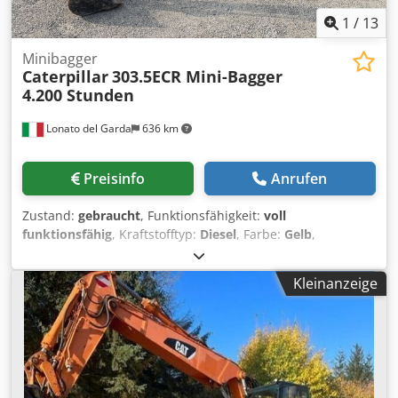
1
/
13
Minibagger
Caterpillar
303.5ECR Mini-Bagger
4.200 Stunden
Lonato del Garda
636 km
Preisinfo
Anrufen
Zustand:
gebraucht
, Funktionsfähigkeit:
voll
funktionsfähig
, Kraftstofftyp:
Diesel
, Farbe:
Gelb
,
Gesamtgewicht:
3.580 kg
, Baujahr:
2018
, Betriebsstunden:
4.200 h
, Ausstattung:
Standard-Schaufel
, CAT 303.5ECR
Kleinanzeige
Mini/Kompakt-Bagger Dcsdpfx Ajytunnsptok 3 Schaufeln 1
Planierschild Gewicht 3580kg 24.8 kW Baujahr 2018 Alle
Angaben ohne Gewähr/Irrtum vorbehalten