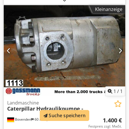
GEBRAUCHT Modell : CL 75-15 , Nr.: L049-6067
Kleinanzeige
ZUBEHÖRANGABEN OHNE GEWÄHR, Änderungen,
Zwischenverkauf und Irrtümer vorbehalten! - . Djdpfx Asi
Rpcmoptock
1
/
1
Landmaschine
Caterpillar
Hydraulikpumpe -
Suche speichern
1.400 €
Bovenden
60 km
Festpreis zzgl. MwSt.