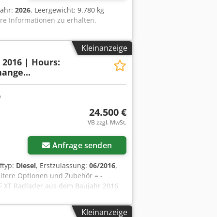
jahr:
2026
, Leergewicht: 9.780 kg
re Informationen zu erhalten.
Kleinanzeige
: 2016 | Hours:
ange...
24.500 €
VB zzgl. MwSt.
Anfrage senden
fftyp:
Diesel
, Erstzulassung:
06/2016
,
eitere Optionen und Zubehör = -
F XT Radlader aus dem Baujahr 2016
rke Radlader stammt aus Deutschland
Die Maschine ist sofort einsatzbereit
Kleinanzeige
lasterarbeiten und Hofeinsätze. Die