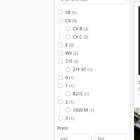
SR
(1)
CX
(9)
CX B
(3)
CX C
(2)
E
(3)
WX
(2)
21F
(2)
21F XT
(1)
0
(1)
1
(1)
821C
(1)
2
(1)
1650 M
(1)
3
(1)
Preis:
-