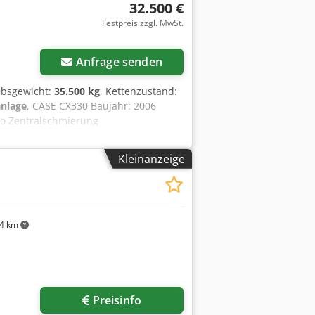
32.500 €
Festpreis zzgl. MwSt.
Anfrage senden
iebsgewicht:
35.500 kg
, Kettenzustand:
nlage
, CASE CX330 Baujahr: 2006
io Zentralschmierung
 Schere-) Schnellwechsler OQ80
niert, Reparatur nötig Laufwerk ca.
Kleinanzeige
 Transport: 10.8 x 3 x 3.40m
4 km
Preisinfo