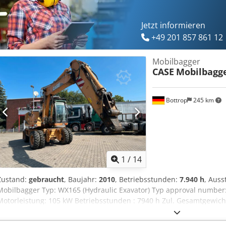
Jetzt informieren
+49 201 857 861 12
Mobilbagger
CASE
Mobilbagg
Bottrop
245 km
1
/
14
Zustand:
gebraucht
, Baujahr:
2010
, Betriebsstunden:
7.940 h
, Auss
Mobilbagger Typ: WX165 (Hydraulic Exavator) Typ approval number:
Motorleistung: 105 kW Betriebsstunden : 7940 h Zul. Gesamtgewicht
Transportbreite:1,91 m Transporthöhe: 2,89 m Farbe : Gelb - Joysti
Gerne unterstützen wir Sie auch im Bereich Finanzierung/Leasing 