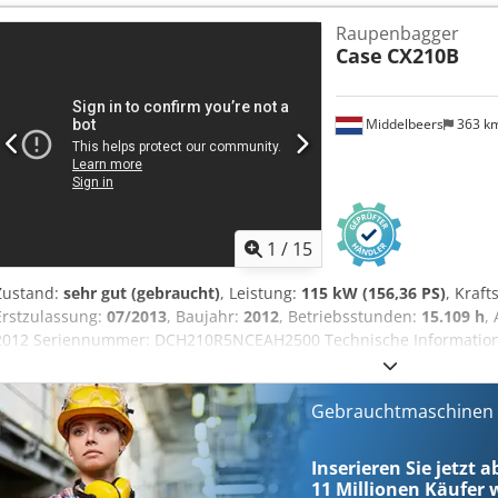
mm Blockstärke: 2 – 80 mm Leistung: ca. 200 – 300 Stück/h Stroman
Raupenbagger
Hergestellt in Deutschland. Schmedt PraForm 21-50 Buchpresse C
Case
CX210B
Rillenschneider. Hergestellt bei Schmedt, Deutschland. Die Maschi
und ist sofort einsatzbereit. Technische Daten: Maximales Format:
Stromanschluss: 230 V + Druckluft. Der Preis gilt für das Set aus b
Middelbeers
363 k
1
/
15
Zustand:
sehr gut (gebraucht)
, Leistung:
115 kW (156,36 PS)
, Kraft
Erstzulassung:
07/2013
, Baujahr:
2012
, Betriebsstunden:
15.109 h
,
2012 Seriennummer: DCH210R5NCEAH2500 Technische Informationen
kg Funktionell Arbeitsbreite: 300 cm CE-Kennzeichnung: ja Zustand
Optischer Zustand: sehr gut Finanzielle Informationen Preis: Auf 
Garantie Garantie: Aus erster Hand, lückenlos scheckheftgepflegt, so
Gebrauchtmaschinen s
Kettenlaufwerk - Inklusive 3 Löffel: 1300 mm, 450 mm und 2000 mm
TOPCON 3D-SYSTEM
Inserieren Sie jetzt a
11 Millionen
Käufer w