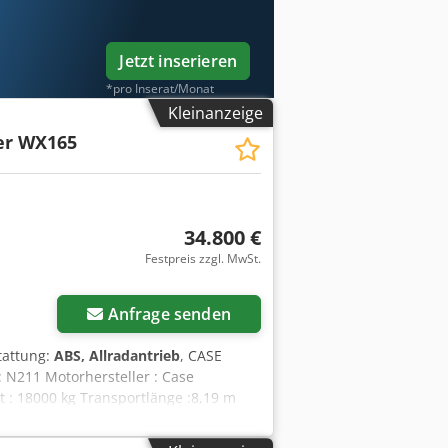
Jetzt inserieren
*pro Inserat/Monat
Kleinanzeige
er WX165
34.800 €
Festpreis zzgl. MwSt.
Anfrage senden
tattung:
ABS, Allradantrieb
, CASE
 N211 Motorhersteller : Case
 : 18000 kg Transportlänge :8,19 m
ck-Steuerung - Planierschild - Kamera
mit unserem Partnern. Alle Angaben