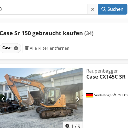
Suchen
Case Sr 150 gebraucht kaufen
(34)
Case
Alle Filter entfernen
Raupenbagger
Case
CX145C SR
Sindelfingen
291 k
1
/
9