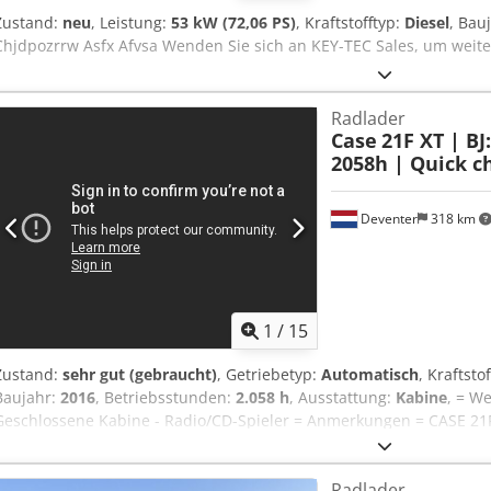
Zustand:
neu
, Leistung:
53 kW (72,06 PS)
, Kraftstofftyp:
Diesel
, Bau
Chjdpozrrw Asfx Afvsa Wenden Sie sich an KEY-TEC Sales, um weite
Radlader
Case
21F XT | BJ
2058h | Quick ch
Deventer
318 km
1
/
15
Zustand:
sehr gut (gebraucht)
, Getriebetyp:
Automatisch
, Kraftsto
Baujahr:
2016
, Betriebsstunden:
2.058 h
, Ausstattung:
Kabine
, = W
Geschlossene Kabine - Radio/CD-Spieler = Anmerkungen = CASE 21
mit nur 2.058 Betriebsstunden. Dieser kompakte und leistungssta
und befindet sich in einem gepflegten und gut gewarteten Zustand. 
Radlader
und eignet sich ideal für Erdarbeiten, Landwirtschaft, Recycling, Pf