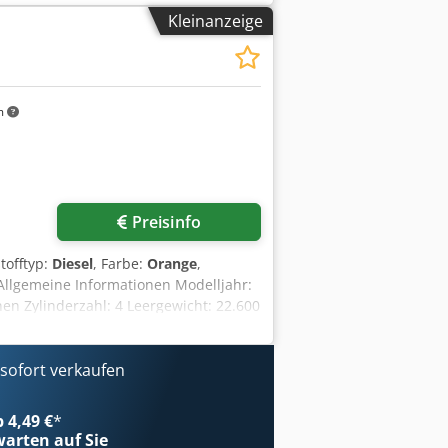
schluss: 230 V Gewicht: 300 kg
Kleinanzeige
hsdpozdazbsfx Afvea Buchpresse mit
ne befindet sich in sehr gutem Zustand
 420 x 520 x 100 mm Gewicht: 220 kg
eiden Maschinen.
m
Preisinfo
stofftyp:
Diesel
, Farbe:
Orange
,
 Allgemeine Informationen Modelljahr:
 Zylinderzahl: 4 Leergewicht: 22.600
 Technischer Zustand: sehr gut
Anfrage Chodpfx Aoy En Ndofvoa
fort einsatzbereit! - 80 %
ofort verkaufen
 Grabenräumlöffel - Optional mit 2021
b 4,49 €
*
arten auf Sie