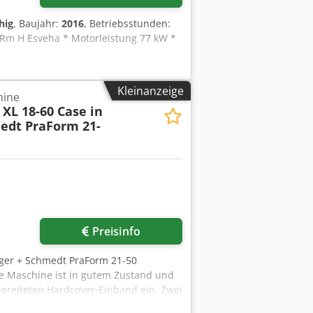
hig
, Baujahr:
2016
, Betriebsstunden:
y Rm H Esveha * Motorleistung 77 kW *
Kleinanzeige
hine
XL 18-60 Case in
edt PraForm 21-
Preisinfo
eger + Schmedt PraForm 21-50
e Maschine ist in gutem Zustand und
bereiteten Hardcover-Einband ein. Zwei
e: 80 – 450 mm Blockbreite: 110 – 450