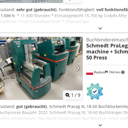
Zustand:
sehr gut (gebraucht)
, Funktionsfähigkeit:
voll funktionsfä
11.500 h
, * 11.500 Stunden * Einsatzgewicht 15.700 kg Codpfx Afe
Roadliner * hyd Schnellwechsler * Klimaanlage
Buchbindereimasc
Schmedt PraLeg 
machine
+ Schm
50 Press
Radom
744 km
1
/
9
Zustand:
gut (gebraucht)
, Schmedt PraLeg XL 18-60 Buchblockeinl
Buchpresse Baujahr 2022. Schmedt PraLeg XL 18-60 Buchhänger Di
sofort einsatzbereit. Das Gerät hängt einen Buchblock in einen vor
Leimwerke, stufenlose Einstellung der Leimstärke. Format: Blockhöh