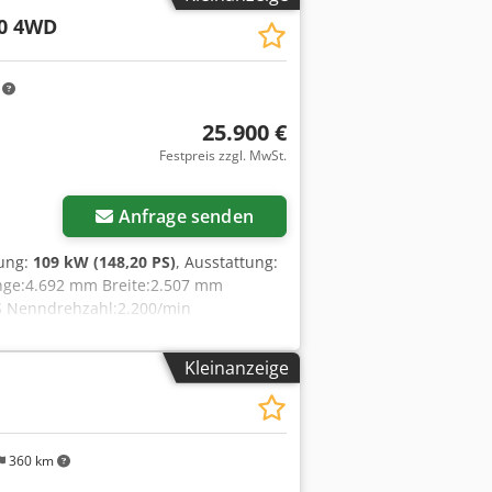
0 4WD
m
25.900 €
Festpreis zzgl. MwSt.
Anfrage senden
tung:
109 kW (148,20 PS)
, Ausstattung:
änge:4.692 mm Breite:2.507 mm
S Nenndrehzahl:2.200/min
mentanstieg:51,3 Allradantrieb
Kleinanzeige
360 km