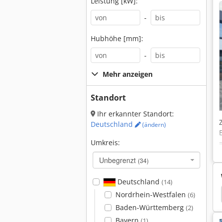
Leistung [kW]:
-
Hubhöhe [mm]:
-
Mehr anzeigen
Standort
Ihr erkannter Standort:
Deutschland
(ändern)
Umkreis:
Unbegrenzt
(34)
Deutschland
(14)
Takeuchi Kompaktlader
Takeuchi Kettenbagger
Nordrhein-Westfalen
(6)
Baden-Württemberg
(2)
Bayern
(1)