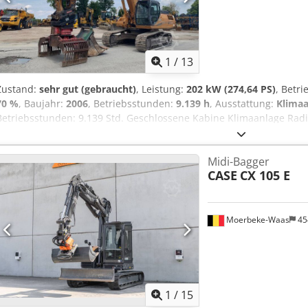
1
/
13
Zustand:
sehr gut (gebraucht)
, Leistung:
202 kW (274,64 PS)
, Betr
70 %
, Baujahr:
2006
, Betriebsstunden:
9.139 h
, Ausstattung:
Klimaa
Betriebsstunden: 9.139 Std. Geschlossene Kabine Klimaanlage Rad
Standardausleger Stiel : 3.30m Vollverrohrung (Hammer-, Greifer-,
Chodpfx Ajzp Rm Rofvea 1x Löffel – 800mm breit 1x Greifer – funktio
Midi-Bagger
70% erhalten Bodenplatten 600 mm breit Isuzu Motor mit 202 kW CE
CASE
CX 105 E
Einsatzgewicht: 35.5 to.
Moerbeke-Waas
45
1
/
15