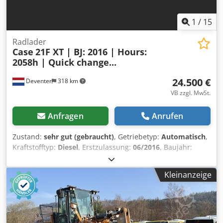
1
/
15
Radlader
Case
21F XT | BJ: 2016 | Hours:
2058h | Quick change...
24.500 €
Deventer
318 km
VB zzgl. MwSt.
Anfragen
Anrufen
Zustand:
sehr gut (gebraucht)
, Getriebetyp:
Automatisch
,
Kraftstofftyp:
Diesel
, Erstzulassung:
06/2016
, Baujahr:
2016
, Betriebsstunden:
2.058 h
, Ausstattung:
Kabine
, =
Weitere Optionen und Zubehör = Cedpfozp N Umox
Kleinanzeige
Ahfoha - Geschlossene Kabine - Radio/CD-Spieler =
Anmerkungen = CASE 21F XT Radlader aus dem Baujahr
2016 mit nur 2.058 Betriebsstunden. Dieser kompakte und
leistungsstarke Radlader stammt aus Deutschland und
befindet sich in einem gepflegten und gut gewarteten