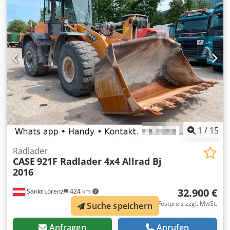
kW ca. 18.000 kg Klima Zentralschmierung Reifen 23,5R25
1
/
15
Radlader
CASE
921F Radlader 4x4 Allrad Bj
2016
32.900 €
Sankt Lorenz
424 km
Festpreis zzgl. MwSt.
Suche speichern
Anfragen
Anrufen