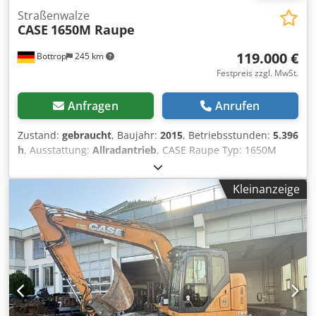
Straßenwalze
CASE
1650M Raupe
119.000 €
Bottrop
245 km
Festpreis zzgl. MwSt.
Anfragen
Anrufen
Zustand:
gebraucht
, Baujahr:
2015
, Betriebsstunden:
5.396
h
, Ausstattung:
Allradantrieb
, CASE Raupe Typ: 1650M
Leergewicht: 19200 kg Power : 122 kW Arbeitsstunden:
5.396 Ausstattung: - Sitzheizung - Klimaanlage
Kleinanzeige
Chjdpfozhyrmsx Ahfea - Radio - Heckaufreißer mit 3
Zähnen - Frontseitige Kabinenschutzvorrichtungen und -
gitter - Planierschild (Hydrl. Klappbar) Gerne unterstützen
wir Sie auch im Bereich Finanzierung/Leasing mit unserem
Partnern. Alle Angaben ohne Gewähr. Irrtum und
Zwischenhandel vorbehalten.