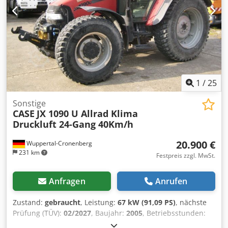
1
/
25
Sonstige
CASE
JX 1090 U Allrad Klima
Druckluft 24-Gang 40Km/h
20.900 €
Wuppertal-Cronenberg
231 km
Festpreis zzgl. MwSt.
Anfragen
Anrufen
Zustand:
gebraucht
, Leistung:
67 kW (91,09 PS)
, nächste
Prüfung (TÜV):
02/2027
, Baujahr:
2005
, Betriebsstunden:
9.560 h
, Ausstattung:
Allradantrieb, Kabine, Klimaanlage
,