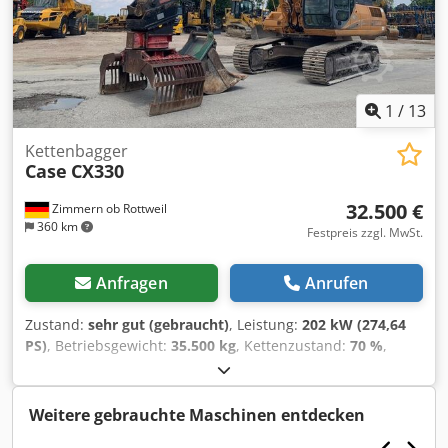
1
/
13
Kettenbagger
Case
CX330
32.500 €
Zimmern ob Rottweil
360 km
Festpreis zzgl. MwSt.
Anfragen
Anrufen
Zustand:
sehr gut (gebraucht)
, Leistung:
202 kW (274,64
PS)
, Betriebsgewicht:
35.500 kg
, Kettenzustand:
70 %
,
Baujahr:
2006
, Betriebsstunden:
9.139 h
, Ausstattung:
Klimaanlage
, CASE CX330 Baujahr: 2006 Betriebsstunden:
9.139 Std. Chodozp Rm Repfx Ahfea Geschlossene Kabine
Weitere gebrauchte Maschinen entdecken
Klimaanlage Radio Zentralschmierung Standardausleger