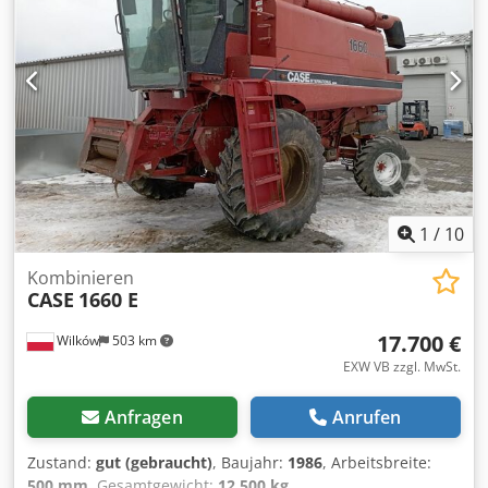
1
/
10
Kombinieren
CASE
1660 E
17.700 €
Wilków
503 km
EXW VB zzgl. MwSt.
Anfragen
Anrufen
Zustand:
gut (gebraucht)
, Baujahr:
1986
, Arbeitsbreite:
500 mm
, Gesamtgewicht:
12.500 kg
,