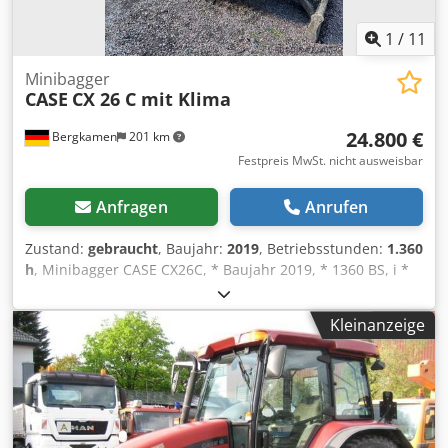
1
/
11
Minibagger
CASE
CX 26 C mit Klima
24.800 €
Bergkamen
201 km
Festpreis MwSt. nicht ausweisbar
Anfragen
Anrufen
Zustand:
gebraucht
, Baujahr:
2019
, Betriebsstunden:
1.360
h
, Minibagger CASE CX26C, * Baujahr 2019, * 1360 BS, i *
Heizung, Csdpfx Ahjurfkcjfjha * Klima, * Gummiketten, *
Planierschild, * Schnellwechsler
Kleinanzeige