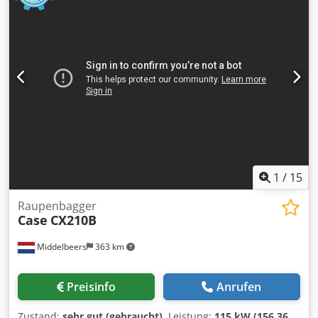
1
/
15
Raupenbagger
Case
CX210B
Middelbeers
363 km
Preisinfo
Anrufen
Zustand:
sehr gut (gebraucht)
, Leistung:
115 kW (156,36