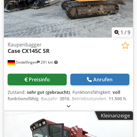
1
/
9
Raupenbagger
Case
CX145C SR
Sindelfingen
291 km
Preisinfo
Anrufen
Zustand:
sehr gut (gebraucht)
, Funktionsfähigkeit:
voll
funktionsfähig
, Baujahr:
2016
, Betriebsstunden:
11.500 h
,
* 11.500 Stunden * Einsatzgewicht 15.700 kg *
Motorleistung 77 kW * Roadliner * hyd Schnellwechsler *
Kleinanzeige
Klimaanlage Chsdey Rm H Eepfx Ahfoa