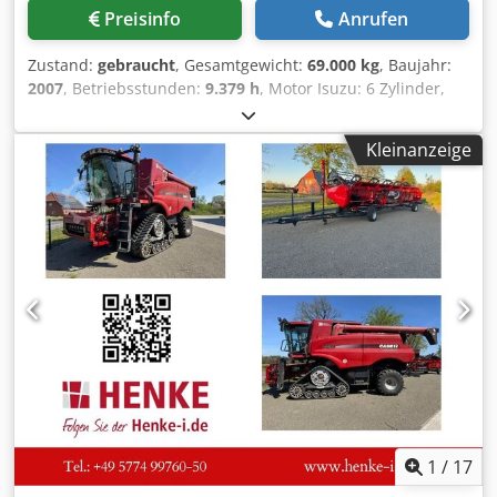
Gewerbetreibende, Landwirte, Forstwirte und ähnliche
Preisinfo
Anrufen
Selbstständige. Nebenerwerb ist ausreichend. Ebenso gilt
das Angebot auch für Behörden. Der Verkauf an rein
Zustand:
gebraucht
, Gesamtgewicht:
69.000 kg
, Baujahr:
private Endverbraucher ist leider grundsätzlich
2007
, Betriebsstunden:
9.379 h
, Motor Isuzu: 6 Zylinder,
ausgeschlossen. Zwischenverkauf und irrtümliche
345kW- AH-6WG1X – EPA and CE Ausleger 6.58m Stiel 3m
Angaben bleiben jederzeit vorbehalten. Nettopreis:
Csdpfx Ahsul U H Tofsha Bodenplatten 650mm Alle
20.900,- Euro.
Kleinanzeige
Hydraulikleitungen (Hammer/Greifer und Rotation)
Hydraulischer Schnellwechsler: OIL Quick OQ90 oder
Lehnhoff HS80 Tieflöffel – 4,55m³ SAE Transportgewicht 69
ton Transportbreite 3.93m Arbeitsbreite (4,14m mit
Aufstiegen) Transporthöhe 4,37m Maschine wurde in
unserer Werkstatt überholt und repariert Bericht auf
Anfrage Große Inspektion erhalten: Alle Öle und Filter,
inklusive 650 liter Hydrauliköl. CASE Deutschland März
2026: Der Motor hat 6 neue Einspritzdüsen (Rechnung auf
Anfrage)
1
/
17