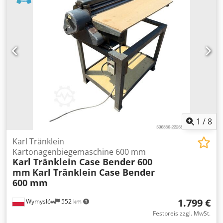
Getriebe: Voll-Powershift 19+6 Dieseltank: 1 Tankinhalt:
400 L Radio: ? Luftsitz: ? Cedpfx Ahoynq Dbsfjha Bremsen:
Ölbad-Scheibenbremsen Reifengröße: 600/65R25 +
650/75R38 - 520/70R34 Profil übrig: 60 % 90 % - 40 %
Werkzeugkasten: ? Hydraulikanlage: ? Tankhersteller:
Samson Tankvolumen: 8000 L Hochdruckpumpe: 2 x HPP
Hochdruckleistung: 122 l/min - 130 bar Vakuumpumpe:
Samson Fernbedienung: ?
1
/
8
Karl Tränklein
Kartonagenbiegemaschine 600 mm
Karl Tränklein Case Bender 600
mm
Karl Tränklein Case Bender
600 mm
1.799 €
Wymysłów
552 km
Festpreis zzgl. MwSt.