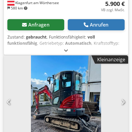
5.900 €
Klagenfurt am Wörthersee
580 km
VB zzgl. MwSt.
Anfragen
Anrufen
Zustand:
gebraucht
, Funktionsfähigkeit:
voll
funktionsfähig
, Getriebetyp:
Automatisch
, Kraftstofftyp:
Diesel
, Betriebsgewicht:
7.500 kg
, Achsen-Konfiguration:
4x2
, Erstzulassung:
10/1977
, Baujahr:
1977
, Ausstattung:
Kleinanzeige
Hydraulik
, Technisch in Ordnung Csdet S Idrepfx Ahfjha