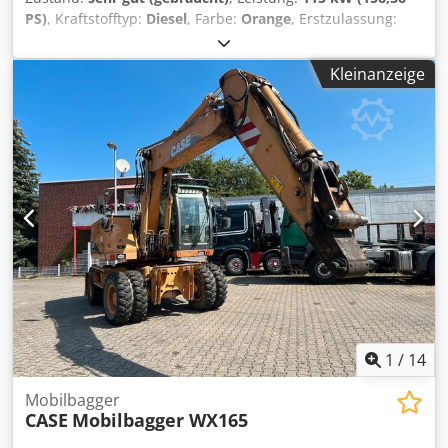
PS)
, Kraftstofftyp:
Diesel
, Farbe:
Orange
, Erstzulassung:
07/2013
, Baujahr:
2012
, Betriebsstunden:
15.109 h
,
Allgemeine Informationen Modelljahr: 2012
Kleinanzeige
Seriennummer: DCH210R5NCEAH2500 Technische
Informationen Zylinderzahl: 4 Leergewicht: 22.600 kg
Funktionell Arbeitsbreite: 300 cm CE-Kennzeichnung: ja
Zustand Technischer Zustand: sehr gut Optischer Zustand:
sehr gut Finanzielle Informationen Cjdpfxey En Nde
Ahfoha Preis: Auf Anfrage Garantie Garantie: Aus erster
Hand, lückenlos scheckheftgepflegt, sofort einsatzbereit! -
80 % Kettenlaufwerk - Inklusive 3 Löffel: 1300 mm, 450 mm
und 2000 mm Grabenräumlöffel - Optional mit 2021
TOPCON 3D-SYSTEM
1
/
14
Mobilbagger
CASE
Mobilbagger WX165