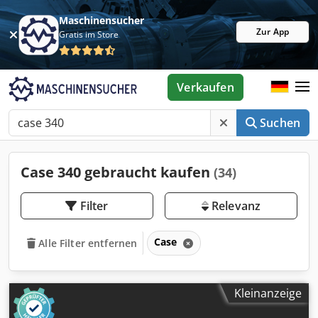
Maschinensucher
Zur App
Gratis im Store
Verkaufen
Suchen
Case 340 gebraucht kaufen
(34)
Filter
Relevanz
Case
Alle Filter entfernen
Kleinanzeige