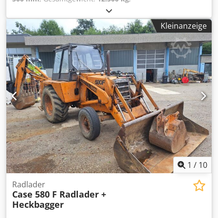
Maschinen-/Fahrzeugnummer:
017128
, CASE IH 1660
Axialfluss Marke: Case IH Modell: 1660 Csdpjvr Dxpjfx
Kleinanzeige
Ahfsha Jahr: 1987 Betriebsstunden: 3.300 h
Abschnittsbreite: 5,00 m Verschiedene Gerätetypen:
Strohhäcksler, Strohverteiler
1
/
10
Radlader
Case 580 F Radlader +
Heckbagger