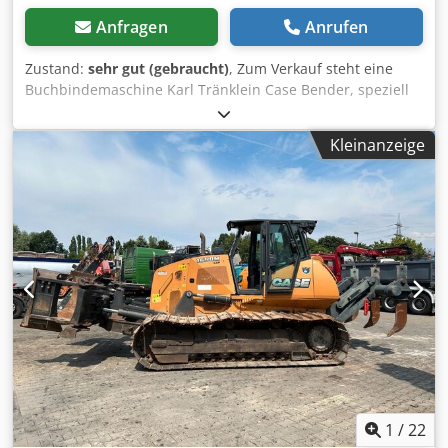
Anfragen
Anrufen
Zustand:
sehr gut (gebraucht)
, Zum Verkauf steht eine
Buchbindemaschine Karl Tränklein Case Bender, speziell
entwickelt zum Formen und Biegen von Buchdeckenrücken
bei Hardcover-Büchern. Das Gerät verleiht den
Kleinanzeige
Buchdecken den erforderlichen Radius, sodass sie sich
optimal an den Buchblock anpassen. Die Maschine ist mit
verstellbaren Walzen ausgestattet, die eine Anpassung an
verschiedene Deckendicken ermöglichen. Die massive
Gusskonstruktion sorgt für hohe Präzision und langjährige
Haltbarkeit. Technische Daten: Hersteller: Karl Tränklein
Typ: Case Bender / Rückenformmaschine Arbeitsbreite: ca.
600 mm Walzendruck einstellbar Stabile Gusskonstruktion
Elektroantrieb Arbeitstisch Zustand: gebraucht
Einsatzbereiche: Cjdpfx Ahoziwnbefsha Hardcover-
Buchproduktion, Buchbindereien, Druckereien, Betriebe
der Druckweiterverarbeitung, Herstellung von Alben,
Katalogen und Einbänden.
1
/
22