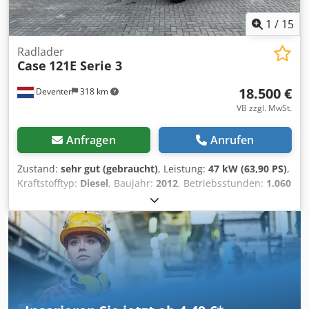
1
/
15
Radlader
Case
121E Serie 3
18.500 €
Deventer
318 km
VB zzgl. MwSt.
Anfragen
Anrufen
Zustand:
sehr gut (gebraucht)
, Leistung:
47 kW (63,90 PS)
,
Kraftstofftyp:
Diesel
, Baujahr:
2012
, Betriebsstunden:
1.060
h
, = Weitere Optionen und Zubehör = - 2 Pedale Steuerung
- Geschlossene Kabine = Anmerkungen = CASE 121E Serie
3 – Baujahr 2012 – 1.060 Betriebsstunden CASE 121E Serie
3 Radlader, Baujahr 2012. Die Maschine befindet sich in
gutem Zustand und hat nur 1.060 Betriebsstunden. Die
Maschine befindet sich sowohl technisch als auch optisch
in gutem Zustand. Sie eignet sich für vielfältige
Einsatzbereiche und ist sofort einsatzbereit. Merkmale: *