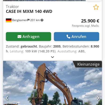
Traktor
CASE
IH MXM 140 4WD
25.900 €
Bergkamen
201 km
Festpreis zzgl. MwSt.
Anfragen
Anrufen
Zustand:
gebraucht
, Baujahr:
2005
, Betriebsstunden:
8.900
h
, Leistung:
109 kW (148,20 PS)
, Ausstattung:
ABS,
Allradantrieb, Kabine, Klimaanlage
, Eigengewicht:5.868 kg
Länge:4.692 mm Breite:2.507 mm Höhe:2.997 mm Chodpfx
Kleinanzeige
Ahowlmt Ijfsa Radstand:2.723 mm rNennleistung:105,9 kW,
144PS Nenndrehzahl:2.200/min Zylinderanzahl:6
Hubraum:7.480 cm³ Drehmomentanstieg:51,3
Allradantrieb