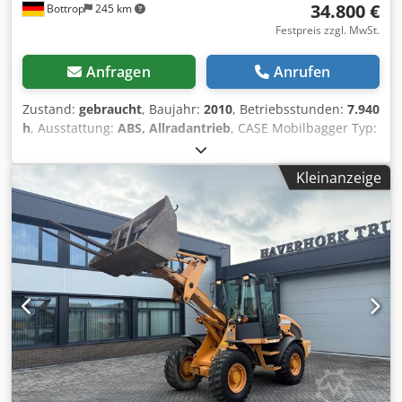
34.800 €
Bottrop
245 km
Festpreis zzgl. MwSt.
Anfragen
Anrufen
Zustand:
gebraucht
, Baujahr:
2010
, Betriebsstunden:
7.940
h
, Ausstattung:
ABS, Allradantrieb
, CASE Mobilbagger Typ:
WX165 (Hydraulic Exavator) Typ approval number: N211
Motorhersteller : Case Motorleistung: 105 kW
Kleinanzeige
Betriebsstunden : 7940 h Codpjzripcefx Ahfeha Zul.
Gesamtgewicht : 18000 kg Transportlänge :8,19 m
Transportbreite:1,91 m Transporthöhe: 2,89 m Farbe : Gelb
- Joystick-Steuerung - Planierschild - Kamera Gerne
unterstützen wir Sie auch im Bereich Finanzierung/Leasing
mit unserem Partnern. Alle Angaben ohne Gewähr. Irrtum
und Zwischenhandel vorbehalten.