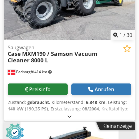
1
/
30
Saugwagen
Case
MXM190 / Samson Vacuum
Cleaner 8000 L
Padborg
414 km
Preisinfo
Anrufen
Zustand:
gebraucht
, Kilometerstand:
6.348 km
, Leistung:
140 kW (190,35 PS)
, Erstzulassung:
08/2004
, Kraftstofftyp:
Diesel
, Baujahr:
2004
, Hersteller: Case Modell: MXM190 /
Samson Vakuum-Tankwagen 8000 L Baujahr: 2004
Kleinanzeige
Zustand: Gut Seriennummer: ACM231045 Referenznr.:
8084 Zulassungsdatum: PS: 190 Betriebsstunden: 6348